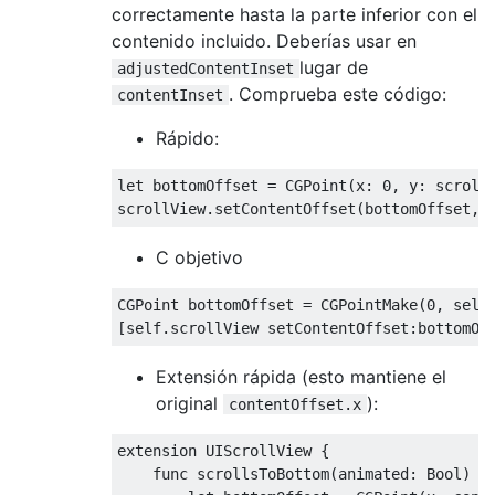
correctamente hasta la parte inferior con el
contenido incluido. Deberías usar en
lugar de
adjustedContentInset
. Comprueba este código:
contentInset
Rápido:
let
 bottomOffset 
=
CGPoint
(
x
:
0
,
 y
:
 scroll
scrollView
.
setContentOffset
(
bottomOffset
,
 
C objetivo
CGPoint
 bottomOffset 
=
CGPointMake
(
0
,
 self
[
self
.
scrollView setContentOffset
:
bottomOf
Extensión rápida (esto mantiene el
original
):
contentOffset.x
extension
UIScrollView
{
func
 scrollsToBottom
(
animated
:
Bool
)
{