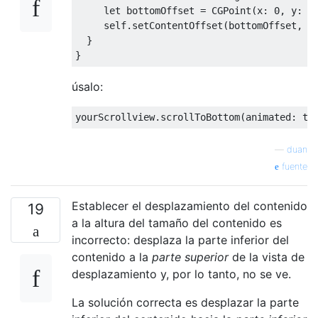
let
 bottomOffset 
=
CGPoint
(
x
:
0
,
 y
:
s
self
.
setContentOffset
(
bottomOffset
,
 a
}
}
úsalo:
yourScrollview
.
scrollToBottom
(
animated
:
tr
—
duan
fuente
Establecer el desplazamiento del contenido
19
a la altura del tamaño del contenido es
incorrecto: desplaza la parte inferior del
contenido a la
parte superior
de la vista de
desplazamiento y, por lo tanto, no se ve.
La solución correcta es desplazar la parte