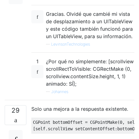
Gracias. Olvidé que cambié mi vista
de desplazamiento a un UITableView
y este código también funcionó para
un UITableView, para su información.
—
LevinsonTechnologies
1
¿Por qué no simplemente: [scrollview
scrollRectToVisible: CGRectMake (0,
scrollview.contentSize.height, 1, 1)
animado: SÍ];
—
Johannes
Solo una mejora a la respuesta existente.
29
CGPoint
 bottomOffset 
=
CGPointMake
(
0
,
self
[
self
.
scrollView setContentOffset
:
bottomOf