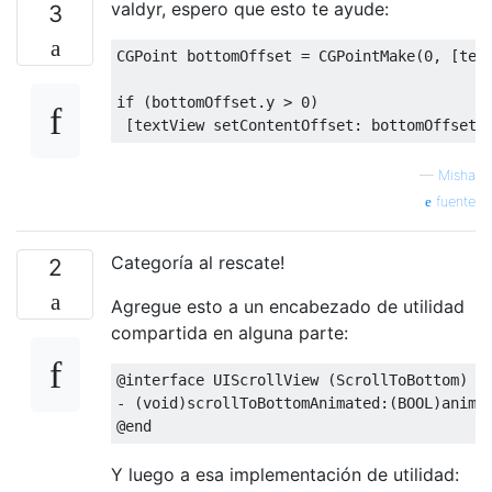
valdyr, espero que esto te ayude:
3
CGPoint
 bottomOffset 
=
CGPointMake
(
0
,
[
tex
if
(
bottomOffset
.
y 
>
0
)
[
textView setContentOffset
:
 bottomOffset 
—
Misha
fuente
Categoría al rescate!
2
Agregue esto a un encabezado de utilidad
compartida en alguna parte:
@interface
UIScrollView
(
ScrollToBottom
)
-
(
void
)
scrollToBottomAnimated
:(
BOOL
)
anima
@end
Y luego a esa implementación de utilidad: