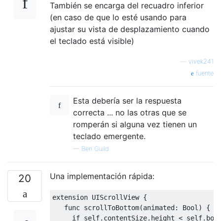
También se encarga del recuadro inferior
(en caso de que lo esté usando para
ajustar su vista de desplazamiento cuando
el teclado está visible)
—
vivek241
fuente
Esta debería ser la respuesta
correcta ... no las otras que se
romperán si alguna vez tienen un
teclado emergente.
—
Ben Guild
Una implementación rápida:
20
extension 
UIScrollView
{
   func scrollToBottom
(
animated
:
Bool
)
{
if
self
.
contentSize
.
height 
<
self
.
bou