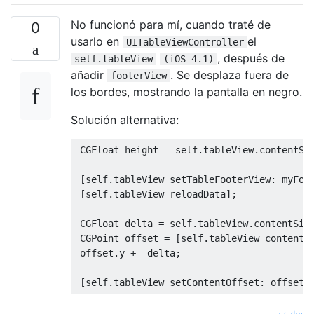
No funcionó para mí, cuando traté de
0
usarlo en
el
UITableViewController
, después de
self.tableView
(iOS 4.1)
añadir
. Se desplaza fuera de
footerView
los bordes, mostrando la pantalla en negro.
Solución alternativa:
CGFloat
 height 
=
self
.
tableView
.
contentSi
[
self
.
tableView setTableFooterView
:
 myFoo
[
self
.
tableView reloadData
];
CGFloat
 delta 
=
self
.
tableView
.
contentSiz
CGPoint
 offset 
=
[
self
.
tableView contentO
 offset
.
y 
+=
 delta
;
[
self
.
tableView setContentOffset
:
 offset 