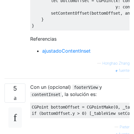
let
 bottomOffset 
=
CGPoint
(
x
:
 cont
                                   y
:
 cont
        setContentOffset
(
bottomOffset
,
 ani
}
}
Referencias
ajustadoContentInset
—
Honghao Zhang
fuente
Con un (opcional)
y
5
footerView
, la solución es:
contentInset
CGPoint
 bottomOffset 
=
CGPointMake
(
0
,
 _tab
if
(
bottomOffset
.
y 
>
0
)
[
_tableView setCon
—
Pieter