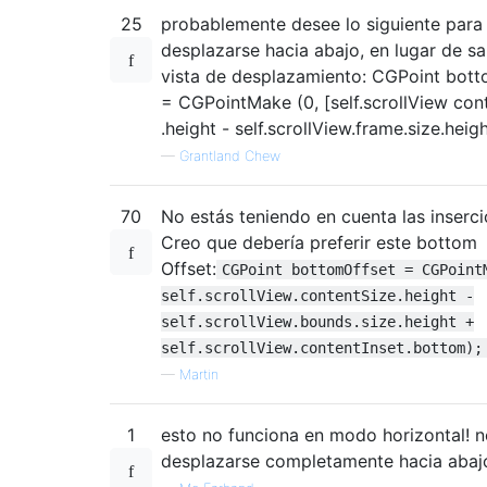
25
probablemente desee lo siguiente para
desplazarse hacia abajo, en lugar de sal
vista de desplazamiento: CGPoint bot
= CGPointMake (0, [self.scrollView con
.height - self.scrollView.frame.size.heigh
—
Grantland Chew
70
No estás teniendo en cuenta las inserci
Creo que debería preferir este bottom
Offset:
CGPoint bottomOffset = CGPoint
self.scrollView.contentSize.height -
self.scrollView.bounds.size.height +
self.scrollView.contentInset.bottom);
—
Martin
1
esto no funciona en modo horizontal! 
desplazarse completamente hacia abaj