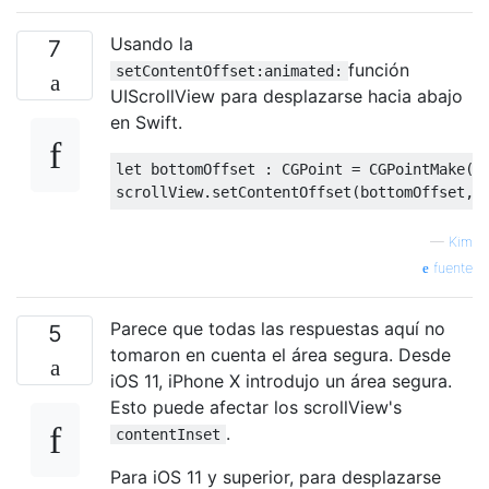
Usando la
7
función
setContentOffset:animated:
UIScrollView para desplazarse hacia abajo
en Swift.
let
 bottomOffset 
:
CGPoint
=
CGPointMake
(
0
scrollView
.
setContentOffset
(
bottomOffset
,
 
—
Kim
fuente
Parece que todas las respuestas aquí no
5
tomaron en cuenta el área segura. Desde
iOS 11, iPhone X introdujo un área segura.
Esto puede afectar los scrollView's
.
contentInset
Para iOS 11 y superior, para desplazarse