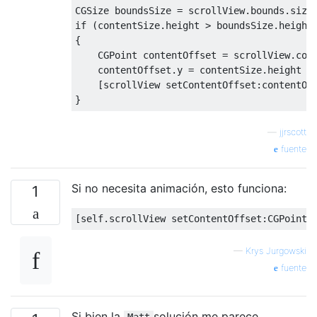
CGSize
 boundsSize 
=
 scrollView
.
bounds
.
size
if
(
contentSize
.
height 
>
 boundsSize
.
height
{
CGPoint
 contentOffset 
=
 scrollView
.
con
    contentOffset
.
y 
=
 contentSize
.
height 
-
[
scrollView setContentOffset
:
contentOf
}
—
jjrscott
fuente
Si no necesita animación, esto funciona:
1
[
self
.
scrollView setContentOffset
:
CGPointM
—
Krys Jurgowski
fuente
Si bien la
solución me parece
Matt