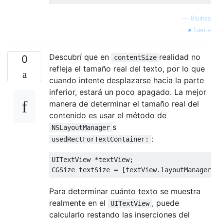
—
8suhas
fuente
Descubrí que en
realidad no
0
contentSize
refleja el tamaño real del texto, por lo que
cuando intente desplazarse hacia la parte
inferior, estará un poco apagado. La mejor
manera de determinar el tamaño real del
contenido es usar el método de
s
NSLayoutManager
:
usedRectForTextContainer:
UITextView
*
textView
;
CGSize
 textSize 
=
[
textView
.
layoutManager 
Para determinar cuánto texto se muestra
realmente en el
, puede
UITextView
calcularlo restando las inserciones del