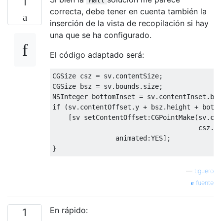
1
correcta, debe tener en cuenta también la
inserción de la vista de recopilación si hay
una que se ha configurado.
El código adaptado será:
CGSize
 csz 
=
 sv
.
contentSize
;
CGSize
 bsz 
=
 sv
.
bounds
.
size
;
NSInteger
 bottomInset 
=
 sv
.
contentInset
.
bo
if
(
sv
.
contentOffset
.
y 
+
 bsz
.
height 
+
 bott
[
sv setContentOffset
:
CGPointMake
(
sv
.
co
                                     csz
.
h
                animated
:
YES
];
}
—
tiguero
fuente
En rápido:
1