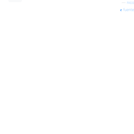
—
nico
fuente