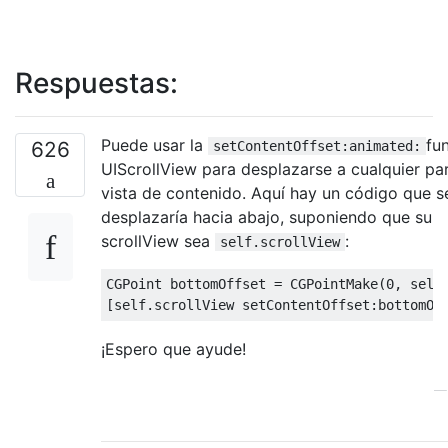
Respuestas:
Puede usar la
fu
626
setContentOffset:animated:
UIScrollView para desplazarse a cualquier par
vista de contenido. Aquí hay un código que s
desplazaría hacia abajo, suponiendo que su
scrollView sea
:
self.scrollView
CGPoint
 bottomOffset 
=
CGPointMake
(
0
,
self
[
self
.
scrollView setContentOffset
:
bottomOf
¡Espero que ayude!