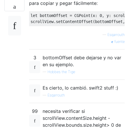
para copiar y pegar fácilmente:
let
 bottomOffset 
=
CGPoint
(
x
:
0
,
 y
:
 scroll
scrollView
.
setContentOffset
(
bottomOffset
,
 
—
Esqarrouth
fuente
3
bottomOffset debe dejarse y no var
en su ejemplo.
—
Hobbes the Tige
Es cierto, lo cambió. swift2 stuff :)
—
Esqarrouth
99
necesita verificar si
scrollView.contentSize.height -
scrollView.bounds.size.height> 0 de