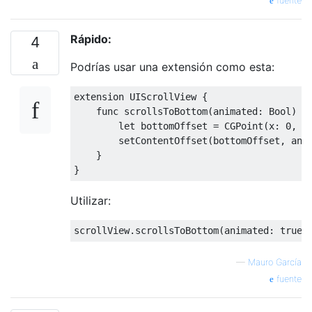
fuente
Rápido:
4
Podrías usar una extensión como esta:
extension
UIScrollView
{
func
 scrollsToBottom
(
animated
:
Bool
)
{
let
 bottomOffset 
=
CGPoint
(
x
:
0
,
 y
        setContentOffset
(
bottomOffset
,
 ani
}
}
Utilizar:
scrollView
.
scrollsToBottom
(
animated
:
true
)
—
Mauro García
fuente