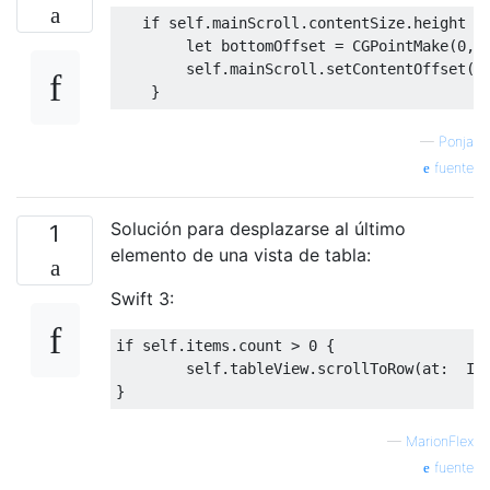
if
self
.
mainScroll
.
contentSize
.
height 
>
let
 bottomOffset 
=
CGPointMake
(
0
,
self
.
mainScroll
.
setContentOffset
(
b
}
—
Ponja
fuente
Solución para desplazarse al último
1
elemento de una vista de tabla:
Swift 3:
if
self
.
items
.
count 
>
0
{
self
.
tableView
.
scrollToRow
(
at
:
In
}
—
MarionFlex
fuente