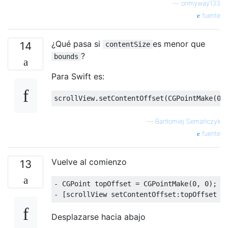
—
onmyway133
fuente
¿Qué pasa si
es menor que
14
contentSize
?
bounds
Para Swift es:
scrollView
.
setContentOffset
(
CGPointMake
(
0
,
—
Bartłomiej Semańczyk
fuente
Vuelve al comienzo
13
-
CGPoint
 topOffset 
=
CGPointMake
(
0
,
0
);
-
[
scrollView setContentOffset
:
topOffset a
Desplazarse hacia abajo