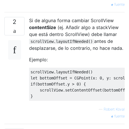
fuente
Si de alguna forma cambiar ScrollView
2
contentSize
(ej. Añadir algo a stackView
que está dentro ScrollView) debe llamar
antes de
scrollView.layoutIfNeeded()
desplazarse, de lo contrario, no hace nada.
Ejemplo:
scrollView
.
layoutIfNeeded
()
let
 bottomOffset 
=
CGPoint
(
x
:
0
,
 y
:
 scroll
if
(
bottomOffset
.
y 
>
0
)
{
    scrollView
.
setContentOffset
(
bottomOffs
}
—
Robert Koval
fuente