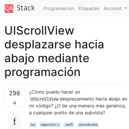
Programación
Etiquetas
Account
UIScrollView
desplazarse hacia
abajo mediante
programación
¿Cómo puedo hacer un
298
desplazamiento hacia abajo en
UIScrollView
mi código? ¿O de una manera más genérica,
a cualquier punto de una subvista?
ios
objective-c
swift
uiscrollview