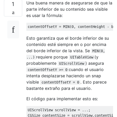
Una buena manera de asegurarse de que la
1
parte inferior de su contenido sea visible
es usar la fórmula:
contentOffsetY 
=
 MIN
(
0
,
 contentHeight 
-
 bo
Esto garantiza que el borde inferior de su
contenido esté siempre en o por encima
del borde inferior de la vista. Se
MIN(0,
requiere porque
(y
...)
UITableView
probablemente
) asegura
UIScrollView
cuando el usuario
contentOffsetY >= 0
intenta desplazarse haciendo un snap
visible
. Esto parece
contentOffsetY = 0
bastante extraño para el usuario.
El código para implementar esto es:
UIScrollView
 scrollView 
=
...;
CGSize
 contentSize 
=
 scrollView
.
contentSiz