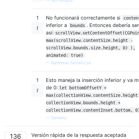
—
Mo Farhand
1
No funcionará correctamente si
conten
inferior a
. Entonces debería ser
bounds
así:
scrollView.setContentOffset(CGPoi
max(scrollView.contentSize.height -
scrollView.bounds.size.height, 0) ),
animated: true)
—
Bartłomiej Semańczyk
1
Esto maneja la inserción inferior y va m
de 0:
let bottomOffsetY =
max(collectionView.contentSize.height
collectionView.bounds.height +
collectionView.contentInset.bottom, 0
—
Senseful
Versión rápida de la respuesta aceptada
136