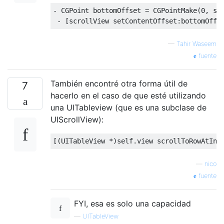
-
CGPoint
 bottomOffset 
=
CGPointMake
(
0
,
 sc
-
[
scrollView setContentOffset
:
bottomOffs
—
Tahir Waseem
fuente
También encontré otra forma útil de
7
hacerlo en el caso de que esté utilizando
una UITableview (que es una subclase de
UIScrollView):
[(
UITableView
*)
self
.
view scrollToRowAtInd
—
nico
fuente
FYI, esa es solo una capacidad
—
UITableView