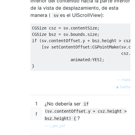
inferior del contenido hacia la
parte inferior
de la vista de desplazamiento, de esta
manera (
es el UIScrollView):
sv
CGSize
 csz 
=
 sv
.
contentSize
;
CGSize
 bsz 
=
 sv
.
bounds
.
size
;
if
(
sv
.
contentOffset
.
y 
+
 bsz
.
height 
>
 csz
.
[
sv setContentOffset
:
CGPointMake
(
sv
.
co
                                     csz
.
h
                animated
:
YES
];
}
—
mate
fuente
1
¿No debería ser
if
(sv.contentOffset.y + csz.height >
?
bsz.height) {
—
i_am_jorf