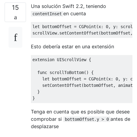
Una solución Swift 2.2, teniendo
15
en cuenta
contentInset
let
 bottomOffset 
=
CGPoint
(
x
:
0
,
 y
:
 scroll
scrollView
.
setContentOffset
(
bottomOffset
,
 
Esto debería estar en una extensión
extension 
UIScrollView
{
  func scrollToBottom
()
{
let
 bottomOffset 
=
CGPoint
(
x
:
0
,
 y
:
 co
    setContentOffset
(
bottomOffset
,
 animate
}
}
Tenga en cuenta que es posible que desee
comprobar si
antes de
bottomOffset.y > 0
desplazarse