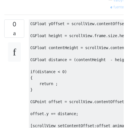
—
valdyr
fuente
0
CGFloat
 yOffset 
=
 scrollView
.
contentOffset
CGFloat
 height 
=
 scrollView
.
frame
.
size
.
hei
CGFloat
 contentHeight 
=
 scrollView
.
content
CGFloat
 distance 
=
(
contentHeight  
-
 heigh
if
(
distance 
<
0
)
{
return
;
}
CGPoint
 offset 
=
 scrollView
.
contentOffset
;
offset
.
y 
+=
 distance
;
[
scrollView setContentOffset
:
offset animat