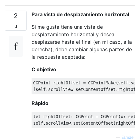
Para vista de desplazamiento horizontal
2
Si me gusta tiene una vista de
desplazamiento horizontal y desea
desplazarse hasta el final (en mi caso, a la
derecha), debe cambiar algunas partes de
la respuesta aceptada:
C objetivo
CGPoint
 rightOffset 
=
CGPointMake
(
self
.
scr
[
self
.
scrollView setContentOffset
:
rightOff
Rápido
let
 rightOffset
:
CGPoint
=
CGPoint
(
x
:
self
self
.
scrollView
.
setContentOffset
(
rightOffs
—
Esmaeil