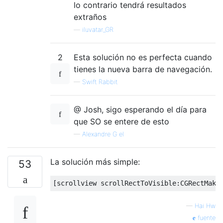
lo contrario tendrá resultados
extraños
—
iluvatar_GR
2
Esta solución no es perfecta cuando
tienes la nueva barra de navegación.
—
Swift Rabbit
@ Josh, sigo esperando el día para
que SO se entere de esto
—
Alexandre G el
La solución más simple:
53
[
scrollview scrollRectToVisible
:
CGRectMake
—
Hai Hw
fuente