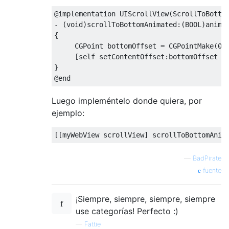
@implementation
UIScrollView
(
ScrollToBotto
-
(
void
)
scrollToBottomAnimated
:(
BOOL
)
{
CGPoint
 bottomOffset 
=
CGPointMake
(
0
,
[
self
 setContentOffset
:
bottomOffset a
}
@end
Luego impleméntelo donde quiera, por
ejemplo:
[[
myWebView scrollView
]
 scrollToBottomAnim
—
BadPirate
fuente
¡Siempre, siempre, siempre, siempre
use categorías! Perfecto :)
—
Fattie