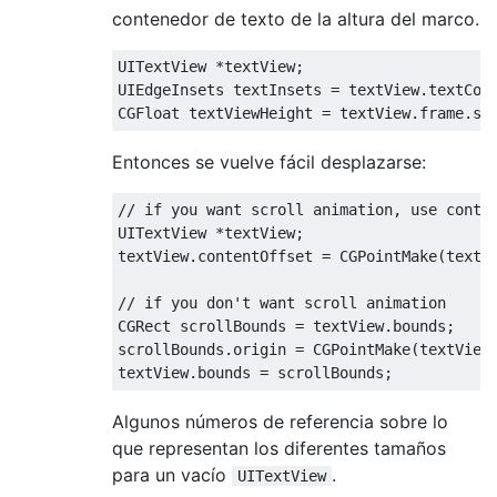
contenedor de texto de la altura del marco.
UITextView
*
textView
;
UIEdgeInsets
 textInsets 
=
 textView
.
textCon
CGFloat
 textViewHeight 
=
 textView
.
frame
.
si
Entonces se vuelve fácil desplazarse:
// if you want scroll animation, use conte
UITextView
*
textView
;
textView
.
contentOffset 
=
CGPointMake
(
textV
// if you don't want scroll animation
CGRect
 scrollBounds 
=
 textView
.
bounds
;
scrollBounds
.
origin 
=
CGPointMake
(
textView
textView
.
bounds 
=
 scrollBounds
;
Algunos números de referencia sobre lo
que representan los diferentes tamaños
para un vacío
.
UITextView