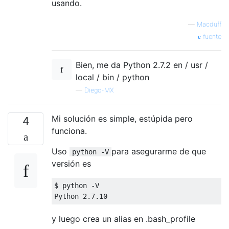
usando.
—
Macduff
fuente
Bien, me da Python 2.7.2 en / usr /
local / bin / python
—
Diego-MX
Mi solución es simple, estúpida pero
4
funciona.
Uso
para asegurarme de que
python -V
versión es
$ python 
-
Python
2.7
.
10
y luego crea un alias en .bash_profile