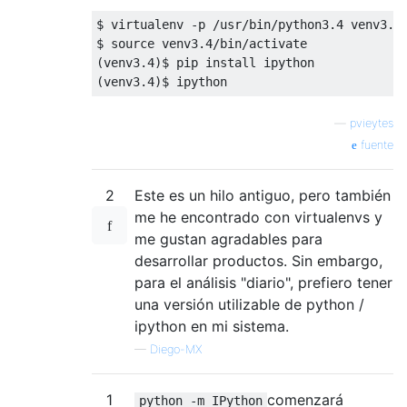
$ virtualenv 
-
p 
/
usr
/
bin
/
python3
.
4
 venv3
.
4
$ source venv3
.
4
/
bin
/
(
venv3
.
4
)
(
venv3
.
4
)
$ ipython
—
pvieytes
fuente
2
Este es un hilo antiguo, pero también
me he encontrado con virtualenvs y
me gustan agradables para
desarrollar productos. Sin embargo,
para el análisis "diario", prefiero tener
una versión utilizable de python /
ipython en mi sistema.
—
Diego-MX
1
comenzará
python -m IPython