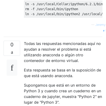
ln 
-
s 
/
usr
/
local
/
Cellar
/
ipython
/
6.2
.
1
/
bin
/
rm 
-
f 
/
usr
/
local
/
bin
/
ipython

ln 
-
s 
/
usr
/
local
/
bin
/
ipython2 
/
usr
/
local
/
b
—
Jeremy
Todas las respuestas mencionadas aquí no
0
ayudan a resolver el problema si está
utilizando anaconda o algún otro
contenedor de entorno virtual.
Esta respuesta se basa en la suposición de
que está usando anaconda.
Supongamos que está en un entorno de
Python 3 y cuando crea un cuaderno en un
cuaderno de jupyter, muestra "Python 2" en
lugar de "Python 3".