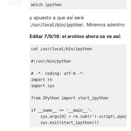
which ipython
y apuesto a que así será
. Miremos adentro:
/usr/local/bin/ipython
Editar 7/9/16: el archivo ahora se ve así:
cat 
/
usr
/
local
/
bin
/
ipython

#!/usr/bin/python
# -*- coding: utf-8 -*-
import
import
 sys

from
IPython
import
 start_ipython

if
 __name__ 
==
'__main__'
:
    sys
.
argv
[
0
]
=
 re
.
sub
(
r
'(-script\.pyw|\
    sys
.
exit
(
start_ipython
())