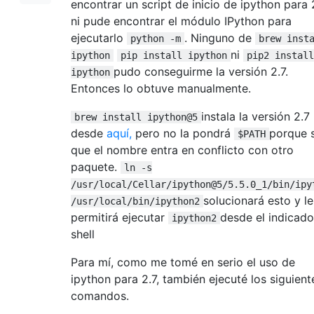
encontrar un script de inicio de ipython para 2
ni pude encontrar el módulo IPython para
ejecutarlo
. Ninguno de
python -m
brew inst
ni
ipython
pip install ipython
pip2 install
pudo conseguirme la versión 2.7.
ipython
Entonces lo obtuve manualmente.
instala la versión 2.7
brew install ipython@5
desde
aquí,
pero no la pondrá
porque 
$PATH
que el nombre entra en conflicto con otro
paquete.
ln -s
/usr/local/Cellar/ipython@5/5.5.0_1/bin/ipy
solucionará esto y le
/usr/local/bin/ipython2
permitirá ejecutar
desde el indicado
ipython2
shell
Para mí, como me tomé en serio el uso de
ipython para 2.7, también ejecuté los siguient
comandos.