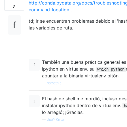
http://conda.pydata.org/docs/troubleshooting
command-location
.
td; lr se encuentran problemas debido al 'hash
las variables de ruta.
También una buena práctica general es 
ipython en virtualenv. su
which python
apuntar a la binaria virtualenv pitón.
—
parsethis
El hash de shell me mordió, incluso de
instalar ipython dentro de virtualenv.
h
lo arregló; ¡Gracias!
—
theY4Kman