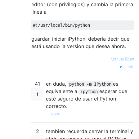
editor (con privilegios) y cambia la primera
línea a
#!/usr/local/bin/python
guardar, iniciar iPython, debería decir que
está usando la versión que desea ahora.
—
Manuel Ebert
fuente
41
en duda,
es
python -m IPython
equivalente a
esperar que
ipython
esté seguro de usar el Python
correcto.
—
Matt
2
también recuerda cerrar la terminal y
abrir una nueva. ya que el PATH es