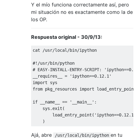
Y el mío funciona correctamente así, pero
mi situación no es exactamente como la de
los OP.
Respuesta original - 30/9/13:
cat 
/
usr
/
local
/
bin
/
ipython

#!/usr/bin/python
# EASY-INSTALL-ENTRY-SCRIPT: 'ipython==0.1
__requires__ 
=
'ipython==0.12.1'
import
from
 pkg_resources 
import
 load_entry_point

if
 __name__ 
==
'__main__'
:
    sys
.
exit
(
        load_entry_point
(
'ipython==0.12.1'
)
Ajá, abre
en tu
/usr/local/bin/ipython