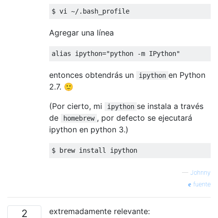
$ vi 
~/.
bash_profile
Agregar una línea
alias ipython
=
"python -m IPython"
entonces obtendrás un
en Python
ipython
2.7. 🙂
(Por cierto, mi
se instala a través
ipython
de
, por defecto se ejecutará
homebrew
ipython en python 3.)
$ brew install ipython
—
Johnny
fuente
extremadamente relevante:
2