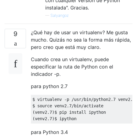
con cualquier versión de Python
instalada". Gracias.
—
Salyangoz
¿Qué hay de usar un virtualenv? Me gusta
9
mucho. Quizás no sea la forma más rápida,
pero creo que está muy claro.
Cuando crea un virtualenv, puede
especificar la ruta de Python con el
indicador -p.
para python 2.7
$ virtualenv 
-
p 
/
usr
/
bin
/
python2
.
7
 venv2
.
7
$ source venv2
.
7
/
bin
/
(
venv2
.
7
)
(
venv2
.
7
)
$ ipython
para Python 3.4