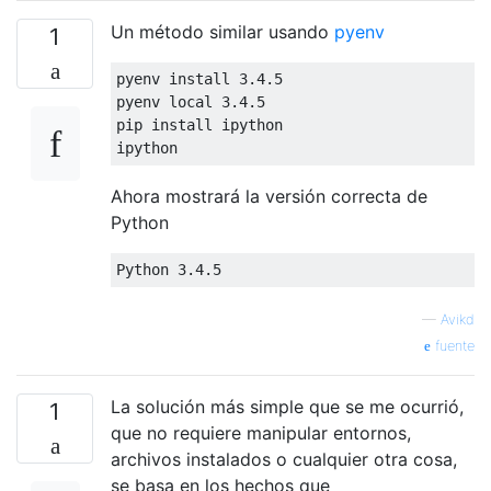
Un método similar usando
pyenv
1
pyenv install 
3.4
.
5
pyenv local 
3.4
.
5
pip install ipython

ipython
Ahora mostrará la versión correcta de
Python
Python
3.4
.
5
—
Avikd
fuente
La solución más simple que se me ocurrió,
1
que no requiere manipular entornos,
archivos instalados o cualquier otra cosa,
se basa en los hechos que