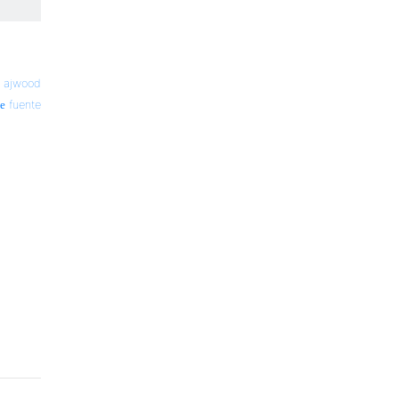
—
ajwood
fuente