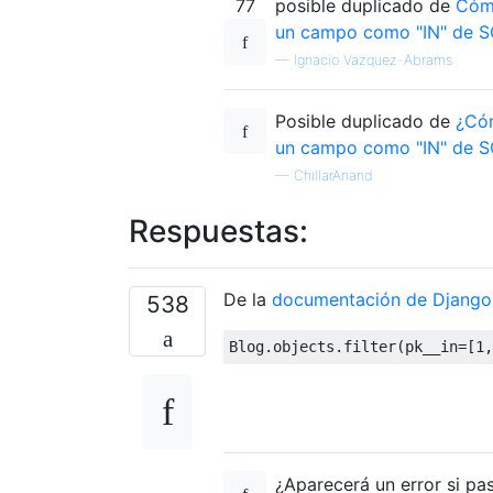
77
posible duplicado de
Cómo
un campo como "IN" de 
—
Ignacio Vazquez-Abrams
Posible duplicado de
¿Cóm
un campo como "IN" de 
—
ChillarAnand
Respuestas:
De la
documentación de Django
538
Blog
.
objects
.
filter
(
pk__in
=[
1
,
¿Aparecerá un error si pa