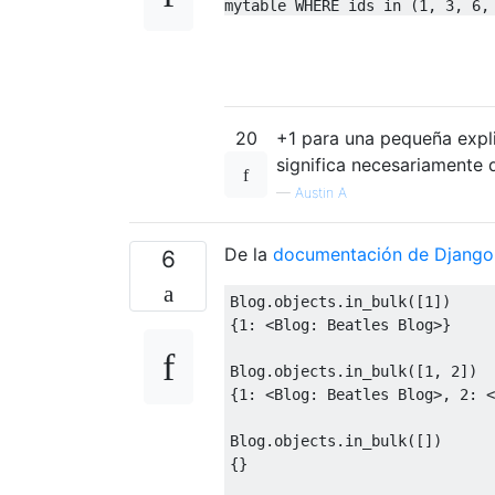
mytable WHERE ids in (1, 3, 6,
20
+1 para una pequeña expli
significa necesariamente
—
Austin A
De la
documentación de Django
6
Blog
.
objects
.
in_bulk
([
1
])
{
1
:
<
Blog
:
Beatles
Blog
>}
Blog
.
objects
.
in_bulk
([
1
,
2
])
{
1
:
<
Blog
:
Beatles
Blog
>,
2
:
<
Blog
.
objects
.
in_bulk
([])
{}