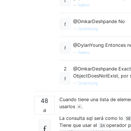
—
Rakmo
@OmkarDeshpande No
—
DylanYoung
@DylanYoung Entonces no
—
Rakmo
2
@OmkarDeshpande Exactam
ObjectDoesNotExist, por 
—
DylanYoung
Cuando tiene una lista de elemen
48
usarlos
.
=
La consulta sql será como lo
SE
Tiene que usar el
operador p
in