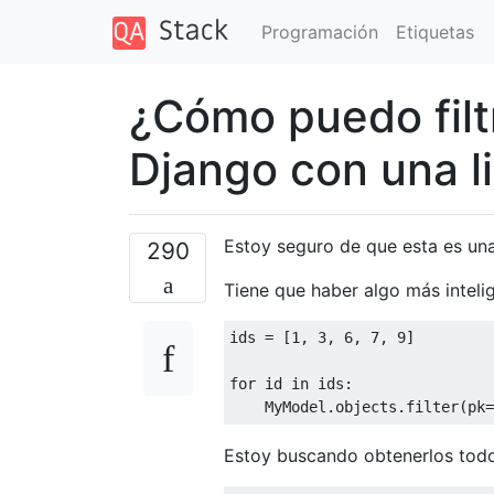
Programación
Etiquetas
¿Cómo puedo filt
Django con una li
Estoy seguro de que esta es una
290
Tiene que haber algo más inteli
ids 
=
[
1
,
3
,
6
,
7
,
9
]
for
 id 
in
 ids
:
MyModel
.
objects
.
filter
(
pk
=
Estoy buscando obtenerlos todo