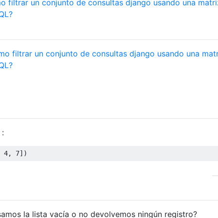
 filtrar un conjunto de consultas django usando una matri
SQL?
o filtrar un conjunto de consultas django usando una matr
SQL?
:
4
,
7
])
samos la lista vacía o no devolvemos ningún registro?