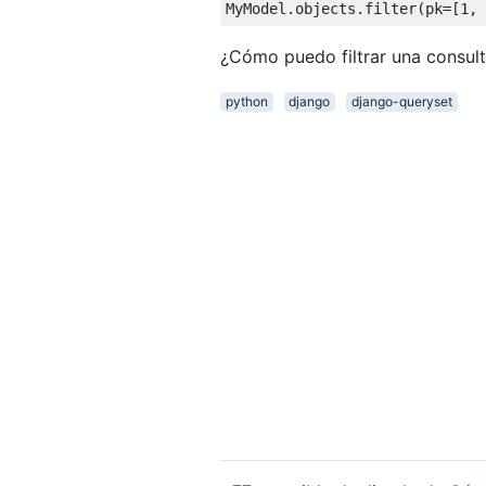
MyModel
.
objects
.
filter
(
pk
=[
1
,
¿Cómo puedo filtrar una consult
python
django
django-queryset