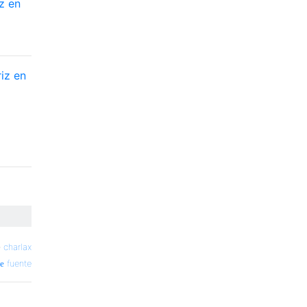
z en
iz en
—
charlax
fuente