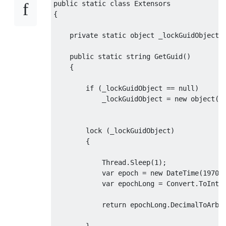
public
static
class
Extensors
return
 id;

{

private
static
object
 _lockGuidObject;

public
static
string
GetGuid
(
)
    {

if
 (_lockGuidObject == 
null
)

            _lockGuidObject = 
new
object
();
lock
 (_lockGuidObject)

        {

            Thread.Sleep(
1
);

var
 epoch = 
new
 DateTime(
1970
,
var
 epochLong = Convert.ToInt64
return
 epochLong.DecimalToArbi
        }
