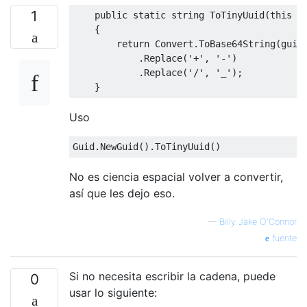
1
public
static
string
ToTinyUuid
(
this
 G
    {

return
 Convert.ToBase64String(guid
            .Replace(
'+'
, 
'-'
)            
            .Replace(
'/'
, 
'_'
);           
Uso
No es ciencia espacial volver a convertir,
así que les dejo eso.
—
Billy Jake O'Connor
fuente
Si no necesita escribir la cadena, puede
0
usar lo siguiente: