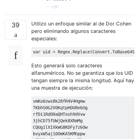
—
vgel
Utilizo un enfoque similar al de Dor Cohen
39
pero eliminando algunos caracteres
especiales:
var
 uid = Regex.Replace(Convert.ToBase64St
Esto generará solo caracteres
alfanuméricos. No se garantiza que los UID
tengan siempre la misma longitud. Aquí hay
una muestra de ejecución:
vmKo0zws8k28fR4V4Hgmw 

TKbhS0G2V0KqtpHOU8e6Ug 

3
jhCD75fUWjQek8XRmMg 

CQUg1lXIXkWG8KDFy7z6Ow 

bvyxW5aj10OmKA5KMhppw
