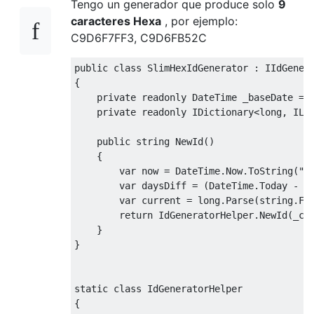
Tengo un generador que produce solo
9
caracteres Hexa
, por ejemplo:
C9D6F7FF3, C9D6FB52C
public
class
SlimHexIdGenerator
 : 
IIdGener
{

private
readonly
 DateTime _baseDate = 
private
readonly
IDictionary
<
long
, 
ILi
public
string
NewId
(
)
    {

var
 now = DateTime.Now.ToString(
"H
var
 daysDiff = (DateTime.Today - _b
var
 current = 
long
.Parse(
string
.Fo
return
 IdGeneratorHelper.NewId(_cac
    }

}

static
class
IdGeneratorHelper
{
