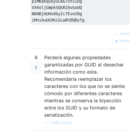
pIMK8eq5kyvLK67xtsIDg

VX4oljGWpkSQGR2OvGoOQ 

NOHBjUUHv06yIc7EvotRg

—
Jaime
fuente
6
Perderá algunas propiedades
garantizadas por GUID al desechar
información como esta.
Recomendaría reemplazar los
caracteres con los que no se siente
cómodo por diferentes caracteres
mientras se conserva la biyección
entre los GUID y su formato de
serialización.
—
Lukáš Lánský