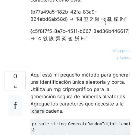
{b77a49a5-182b-42fa-83a9-
824ebd6ab58d} -> "䦥 띺 ᠫ 䋺 ꦃ 亂 檽 趵"
{c5f8f7f5-8a7c-4511-b667-8ad36b446617}
-> " 엸 詼 䔑 架 펊 䑫 ᝦ"
—
Whopperle
fuente
Aquí está mi pequeño método para generar
0
una identificación única aleatoria y corta.
Utiliza un rng criptográfico para la
generación segura de números aleatorios.
Agregue los caracteres que necesite a la
cadena.
chars
private
string
GenerateRandomId
(
int
 length
{
