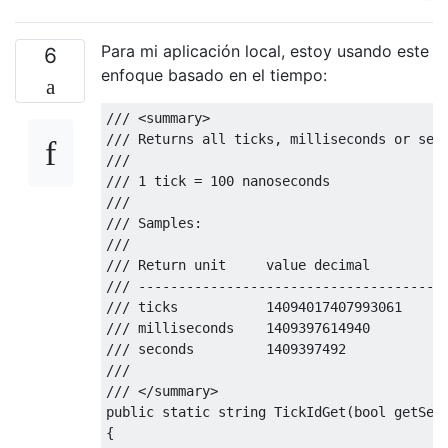
Para mi aplicación local, estoy usando este
6
enfoque basado en el tiempo:
///
<summary>
///
 Returns all ticks, milliseconds or sec
///
///
 1 tick = 100 nanoseconds
///
///
 Samples:
///
///
 Return unit     value decimal         
///
 --------------------------------------
///
 ticks           14094017407993061     
///
 milliseconds    1409397614940         
///
 seconds         1409397492            
///
///
</summary>
public
static
string
TickIdGet
(
bool
 getSec
{
