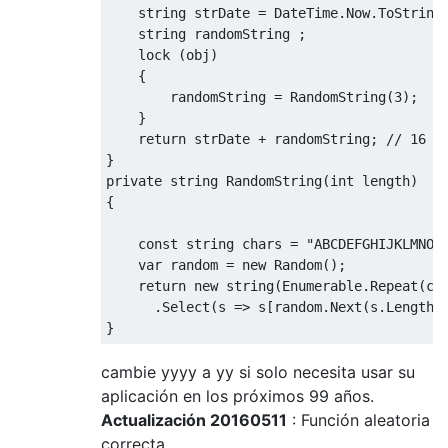
string
 strDate = DateTime.Now.ToString
string
 randomString ;

lock
 (obj)

    {

        randomString = RandomString(
3
);

    }

return
 strDate + randomString; 
// 16 c
private
string
RandomString
(
int
 length
)
{

const
string
 chars = 
"ABCDEFGHIJKLMNOP
var
 random = 
new
 Random();

return
new
string
(Enumerable.Repeat(cha
      .Select(s => s[random.Next(s.Length)]
cambie yyyy a yy si solo necesita usar su
aplicación en los próximos 99 años.
Actualización 20160511
: Función aleatoria
correcta