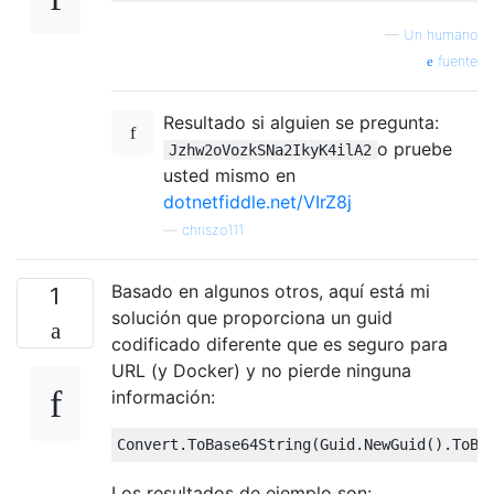
            secondPart = 
string
.Empty;

—
Un humano
        }

fuente
var
 nextValueFormatted = 
string
.Fo
return
 UInt64.Parse(nextValueForma
Resultado si alguien se pregunta:
    }

o pruebe
Jzhw2oVozkSNa2IkyK4ilA2
usted mismo en
dotnetfiddle.net/VIrZ8j
—
chriszo111
Basado en algunos otros, aquí está mi
1
solución que proporciona un guid
codificado diferente que es seguro para
URL (y Docker) y no pierde ninguna
información:
Convert.ToBase64String(Guid.NewGuid().ToBy
Los resultados de ejemplo son: