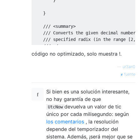
    }

///
<summary>
///
 Converts the given decimal number 
///
 specified radix (in the range [2, 
///
</summary>
///
<param name="decimalNumber">
The nu
código no optimizado, solo muestra !.
///
<param name="radix">
The radix of t
///
<returns>
</returns>
—
ur3an0
public
static
string
DecimalToArbitrar
fuente
    {

const
int
 BitsInLong = 
64
;

Si bien es una solución interesante,
const
string
 Digits = 
"0123456789A
no hay garantía de que
if
 (radix < 
2
 || radix > Digits.Len
devuelva un valor de tic
UtcNow
throw
new
 ArgumentException(
"T
único por cada milisegundo: según
los comentarios
, la resolución
if
 (decimalNumber == 
0
)

depende del temporizador del
return
"0"
;

sistema. Además, ¡será mejor que se