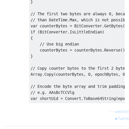
}

// The first two bytes are always 0, becau
// than DateTime.Max, which is not possibl
var
if
 (BitConverter.IsLittleEndian)

{

// Use big endian
    counterBytes = counterBytes.Reverse().T
}

// Copy counter bytes to the first 2 bytes
Array.Copy(counterBytes, 
0
, epochBytes, 
0
,
// Encode the byte array and trim padding 
// e.g. AAsBcTCCVlg
var
 shortUid = Convert.ToBase64String(epoc
—
weichch
fuente