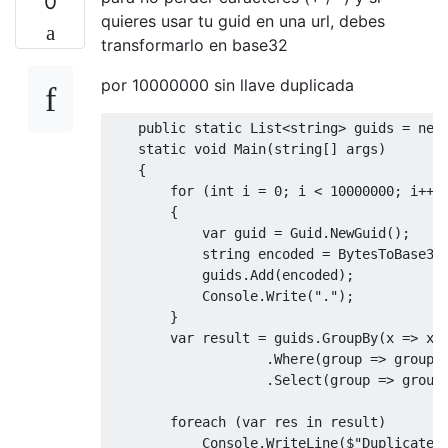
0
quieres usar tu guid en una url, debes
transformarlo en base32
por 10000000 sin llave duplicada
public
static
List
<
string
> guids
 = 
new
static
void
Main
(
string
[] args
)
    {

for
 (
int
 i = 
0
; i < 
10000000
; i++)

        {

var
 guid = Guid.NewGuid();

string
 encoded = BytesToBase32(
            guids.Add(encoded);

            Console.Write(
"."
);

        }

var
 result = guids.GroupBy(x => x)

                    .Where(
group
 => 
group
.
                    .Select(
group
 => 
group
foreach
 (
var
 res 
in
 result)

            Console.WriteLine(
$"Duplicate 