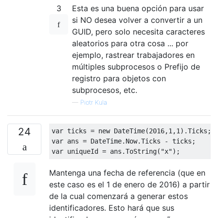
3
Esta es una buena opción para usar
si NO desea volver a convertir a un
GUID, pero solo necesita caracteres
aleatorios para otra cosa ... por
ejemplo, rastrear trabajadores en
múltiples subprocesos o Prefijo de
registro para objetos con
subprocesos, etc.
—
Piotr Kula
24
var
 ticks = 
new
 DateTime(
2016
,
1
,
1
var
var
 uniqueId = ans.ToString(
"x"
Mantenga una fecha de referencia (que en
este caso es el 1 de enero de 2016) a partir
de la cual comenzará a generar estos
identificadores. Esto hará que sus