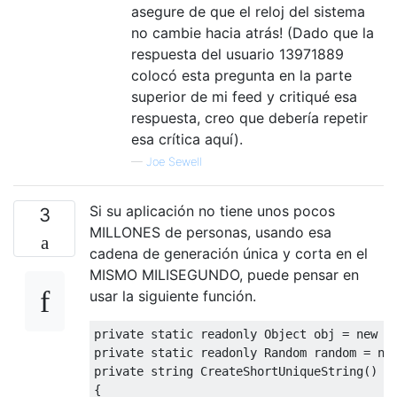
asegure de que el reloj del sistema
int
 index = BitsInLong - 
1
;

no cambie hacia atrás! (Dado que la
long
 currentNumber = Math.Abs(decim
char
[] charArray = 
new
char
[BitsInL
respuesta del usuario 13971889
colocó esta pregunta en la parte
while
 (currentNumber != 
0
)

superior de mi feed y critiqué esa
        {

respuesta, creo que debería repetir
int
 remainder = (
int
)(currentNu
esa crítica aquí).
            charArray[index--] = Digits[rem
            currentNumber = currentNumber /
—
Joe Sewell
        }

Si su aplicación no tiene unos pocos
3
string
 result = 
new
 String(charArr
MILLONES de personas, usando esa
if
 (decimalNumber < 
0
)

cadena de generación única y corta en el
        {

MISMO MILISEGUNDO, puede pensar en
            result = 
"-"
 + result;

        }

usar la siguiente función.
return
 result;

private
static
readonly
 Object obj = 
new
private
static
readonly
 Random random = 
ne
private
string
CreateShortUniqueString
(
)
{
