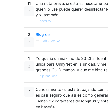
11
Una nota breve: si esto es necesario pa
quien lo use puede querer desinfectar l
y '/' también
—
pootzko
3
Blog de
—
madskristensen
1
Yo quería un máximo de 23 Char Identif
única para UnnyNet en la unidad, y me
grandes GUID mudos, y que me hizo tan 
—
nipunasudha
Curiosamente (si está trabajando con l
es casi seguro que así es como genera
Tienen 22 caracteres de longitud y est
en base64.