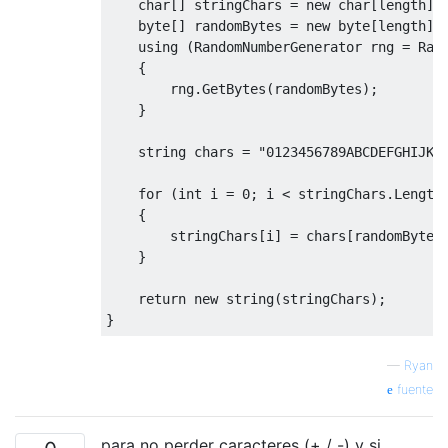
char
[] stringChars = 
new
char
[length];

byte
[] randomBytes = 
new
byte
[length];

using
 (RandomNumberGenerator rng = Rand
    {

        rng.GetBytes(randomBytes);

    }

string
 chars = 
"0123456789ABCDEFGHIJKL
for
 (
int
 i = 
0
; i < stringChars.Length;
    {

        stringChars[i] = chars[randomBytes[
    }

return
new
string
(stringChars);

—
Ryan
fuente
para no perder caracteres (+ / -) y si