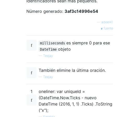
identificadores sean más pequeños.
Número generado:
3af3c14996e54
—
adeel41
fuente
es siempre 0 para ese
milliseconds
objeto
DateTime
—
Teejay
También elimine la última oración.
—
Teejay
1
oneliner: var uniqueId =
(DateTime.Now.Ticks - nuevo
DateTime (2016, 1, 1) .Ticks) .ToString
("x");
—
Sgedda