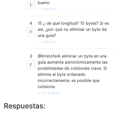
bueno
—
KristoferA
4
15
¿
de
qué
longitud? 15 bytes? Si es
así, ¿por qué no eliminar un byte de
una guía?
—
KristoferA
3
@KristoferA eliminar un byte en una
guía aumenta astronómicamente las
posibilidades de colisiones clave. Si
elimina el byte ordenado
incorrectamente, es posible que
colisione.
—
Chris Marisic
Respuestas: