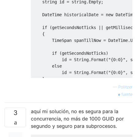
string
 id = 
string
.Empty;

    DateTime historicalDate = 
new
 DateTime
if
 (getSecondsNotTicks || getMillisecon
    {

        TimeSpan spanTillNow = DateTime.Utc
if
 (getSecondsNotTicks)

            id = String.Format(
"{0:0}"
, sp
else
            id = String.Format(
"{0:0}"
, sp
    }

else
—
Pollitzer
    {

fuente
long
 ticksTillNow = DateTime.UtcNow
        id = ticksTillNow.ToString();

aquí mi solución, no es segura para la
    }

3
concurrencia, no más de 1000 GUID por
if
 (getHexValue)

segundo y seguro para subprocesos.
        id = 
long
.Parse(id).ToString(
"X"
);
