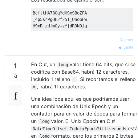
BcfttHA780qMdHSxSBoZFA

_4p5srPgOE2f25T_UnoGLw

—
Roemer
fuente
En C #, un
valor tiene 64 bits, que si se
1
long
codifica con Base64, habrá 12 caracteres,
incluido 1 relleno
. Si recortamos el relleno
=
, habrá 11 caracteres.
=
Una idea loca aquí es que podríamos usar
una combinación de Unix Epoch y un
contador para un valor de época para formar
un
valor. El Unix Epoch en C #
long
está
DateTimeOffset.ToUnixEpochMilliseconds
en
formato, pero los primeros 2 bytes
long