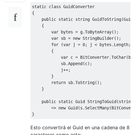
static
class
GuidConverter
{

public
static
string
GuidToString
(
Guid
    {

var
 bytes = g.ToByteArray();

var
 sb = 
new
 StringBuilder();

for
 (
var
 j = 
0
; j < bytes.Length; j
        {

var
 c = BitConverter.ToChar(byt
            sb.Append(c);

            j++;

        }

return
 sb.ToString();

    }

public
static
 Guid 
StringToGuid
(
string
        => 
new
 Guid(s.SelectMany(BitConvert
Esto convertirá el Guid en una cadena de 8
caracteres como esta: