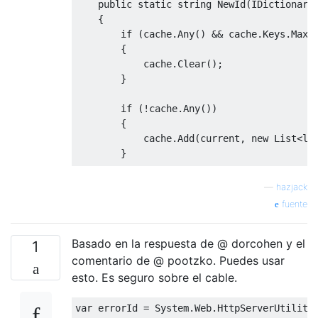
public
static
string
NewId
(
IDictionary
    {

if
 (cache.Any() && cache.Keys.Max()
        {

            cache.Clear();

        }

if
 (!cache.Any())

        {

            cache.Add(current, 
new
 List<
lo
        }

string
 secondPart;

—
hazjack
if
 (cache[current].Any())

fuente
        {

var
 maxValue = cache[current].M
Basado en la respuesta de @ dorcohen y el
            cache[current].Add(maxValue + 
1
            secondPart = maxValue.ToString(
comentario de @ pootzko. Puedes usar
        }

esto. Es seguro sobre el cable.
else
        {

var
            cache[current].Add(
0
);
