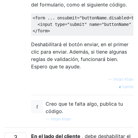
del formulario, como el siguiente código.
<
form 
...
 onsubmit
=
"buttonName.disabled=tr
<
input type
=
"submit"
 name
=
"buttonName"
 v
</
form
>
Deshabilitará el botón enviar, en el primer
clic para enviar. Además, si tiene algunas
reglas de validación, funcionará bien.
Espero que te ayude.
—
Imran Khan
fuente
Creo que te falta algo, publica tu
código.
—
Imran Khan
En el lado del cliente
, debe deshabilitar el
3