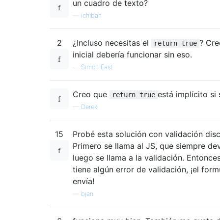
un cuadro de texto?
—
ichiban
2
¿Incluso necesitas el
? Cre
return true
inicial debería funcionar sin eso.
—
Simon East
Creo que
está implícito si
return true
—
Derek
15
Probé esta solución con validación dis
Primero se llama al JS, que siempre dev
luego se llama a la validación. Entonces
tiene algún error de validación, ¡el for
envía!
—
bjan