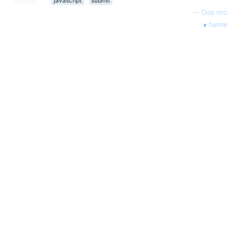
javascript
submit
—
Dios mio
fuente