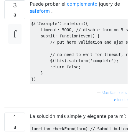
Puede probar el
complemento
jquery de
3
safeform
.
$
(
'#example'
).
safeform
({
    timeout
:
5000
,
// disable form on 5 se
    submit
:
function
(
event
)
{
// put here validation and ajax st
// no need to wait for timeout, re
        $
(
this
).
safeform
(
'complete'
);
return
false
;
}
})
—
Max Kamenkov
fuente
La solución más simple y elegante para mí:
1
function
 checkForm
(
form
)
// Submit button 