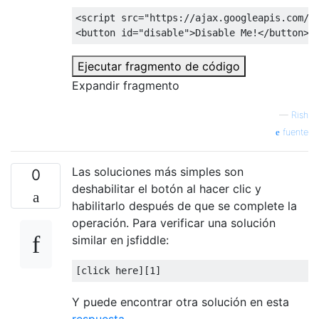
<script
src
=
"https://ajax.googleapis.com/a
<button
id
=
"disable"
>
Disable Me!
</button>
Ejecutar fragmento de código
Expandir fragmento
—
Rish
fuente
Las soluciones más simples son
0
deshabilitar el botón al hacer clic y
habilitarlo después de que se complete la
operación. Para verificar una solución
similar en jsfiddle:
[
click here
][
1
]
Y puede encontrar otra solución en esta
respuesta
.