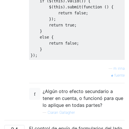
if
(
$
(
this
).
valid
())
{
        $
(
this
).
submit
(
function
()
{
return
false
;
});
return
true
;
}
else
{
return
false
;
}
});
—
m irina
fuente
¿Algún otro efecto secundario a
tener en cuenta, o funcionó para que
lo aplique en todas partes?
—
Ciaran Gallagher
El control de envío de formularios del lado