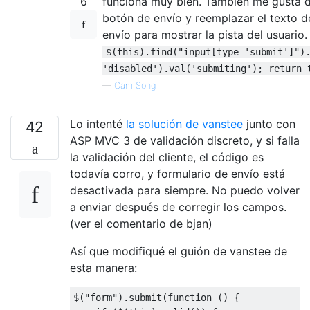
6
funciona muy bien. También me gusta d
botón de envío y reemplazar el texto d
envío para mostrar la pista del usuario.
$(this).find("input[type='submit']")
'disabled').val('submiting'); return 
—
Cam Song
Lo intenté
la solución de vanstee
junto con
42
ASP MVC 3 de validación discreto, y si falla
la validación del cliente, el código es
todavía corro, y formulario de envío está
desactivada para siempre. No puedo volver
a enviar después de corregir los campos.
(ver el comentario de bjan)
Así que modifiqué el guión de vanstee de
esta manera:
$
(
"form"
).
submit
(
function
()
{