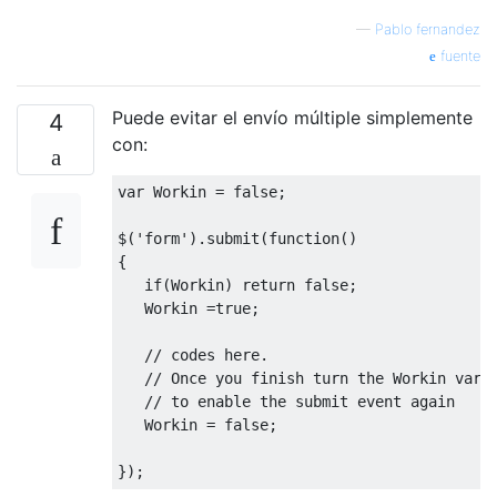
—
Pablo fernandez
fuente
Puede evitar el envío múltiple simplemente
4
con:
var
Workin
=
false
;
$
(
'form'
).
submit
(
function
()
{
if
(
Workin
)
return
false
;
Workin
=
true
;
// codes here.
// Once you finish turn the Workin vari
// to enable the submit event again
Workin
=
false
;
});