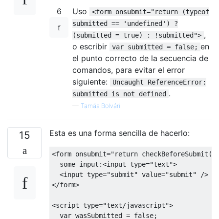
6
Uso
<form onsubmit="return (typeof
submitted == 'undefined') ?
,
(submitted = true) : !submitted">
o escribir
en
var submitted = false;
el punto correcto de la secuencia de
comandos, para evitar el error
siguiente:
Uncaught ReferenceError:
.
submitted is not defined
—
Tamás Bolvári
Esta es una forma sencilla de hacerlo:
15
<
form onsubmit
=
"return checkBeforeSubmit()
  some input
:<
input type
=
"text"
>
<
input type
=
"submit"
 value
=
"submit"
/>
</
form
>
<
script type
=
"text/javascript"
>
var
 wasSubmitted 
=
false
;