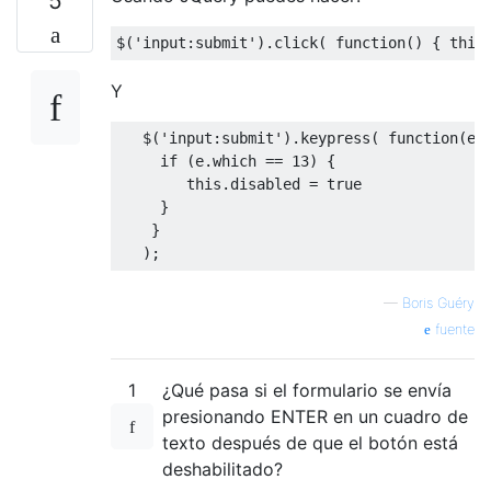
5
$
(
'input:submit'
).
click
(
function
()
{
this
Y
   $
(
'input:submit'
).
keypress
(
function
(
e
)
if
(
e
.
which 
==
13
)
{
this
.
disabled 
=
true
}
}
);
—
Boris Guéry
fuente
1
¿Qué pasa si el formulario se envía
presionando ENTER en un cuadro de
texto después de que el botón está
deshabilitado?