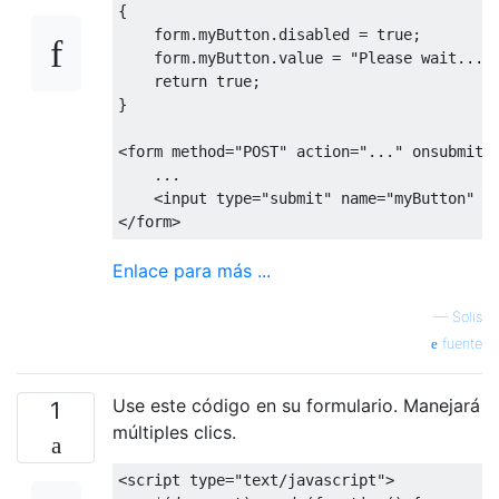
{
    form
.
myButton
.
disabled 
=
true
;
    form
.
myButton
.
value 
=
"Please wait..."
return
true
;
}
<
form method
=
"POST"
 action
=
"..."
 onsubmit
=
...
<
input type
=
"submit"
 name
=
"myButton"
 v
</
form
>
Enlace para más ...
—
Solis
fuente
Use este código en su formulario. Manejará
1
múltiples clics.
<
script type
=
"text/javascript"
>