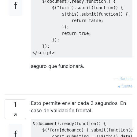
    $
(
document
).
ready
(
function
()
{
        $
(
"form"
).
submit
(
function
()
{
            $
(
this
).
submit
(
function
()
{
return
false
;
});
return
true
;
});
});
</
script
>
seguro que funcionará.
—
Bachas
fuente
Esto permite enviar cada 2 segundos. En
1
caso de validación frontal.
$
(
document
).
ready
(
function
()
{
    $
(
'form[debounce]'
).
submit
(
function
(
e
)
const
 submiting 
=
!!
$
(
this
).
data
(
'