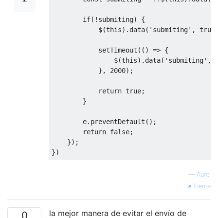
if
(!
submiting
)
{
            $
(
this
).
data
(
'submiting'
,
true
            setTimeout
(()
=>
{
                $
(
this
).
data
(
'submiting'
,
},
2000
);
return
true
;
}
        e
.
preventDefault
();
return
false
;
});
})
—
Aurel
fuente
la mejor manera de evitar el envío de
0