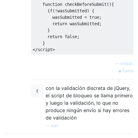
function
 checkBeforeSubmit
(){
if
(!
wasSubmitted
)
{
        wasSubmitted 
=
true
;
return
 wasSubmitted
;
}
return
false
;
}
</
script
>
—
Ichibán
fuente
con la validación discreta de jQuery,
el script de bloqueo se llama primero
y luego la validación, lo que no
produce ningún envío si hay errores
de validación
—
bjan