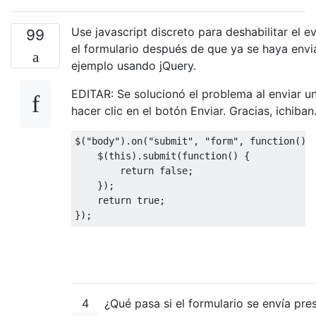
Use javascript discreto para deshabilitar el e
99
el formulario después de que ya se haya envi
ejemplo usando jQuery.
EDITAR: Se solucionó el problema al enviar un
hacer clic en el botón Enviar. Gracias, ichiban
$
(
"body"
).
on
(
"submit"
,
"form"
,
function
()
    $
(
this
).
submit
(
function
()
{
return
false
;
});
return
true
;
});
4
¿Qué pasa si el formulario se envía pre