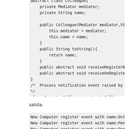
abstract class Colleague{

    private Mediator mediator;

    private String name;

    public Colleague(Mediator mediator,Stri
        this.mediator = mediator;

        this.name = name;

    }

    public String toString(){

        return name;

    }

    public abstract void receiveRegisterNot
    public abstract void receiveUnRegisterN
}

/*  Process notification event raised by ot
*/

class ComputerColleague extends Colleague {
    private Mediator mediator;

salida:
    public ComputerColleague(Mediator media
New Computer register event with name:Ostri
        super(mediator,name);

New Computer register event with name:Pengu
    }
