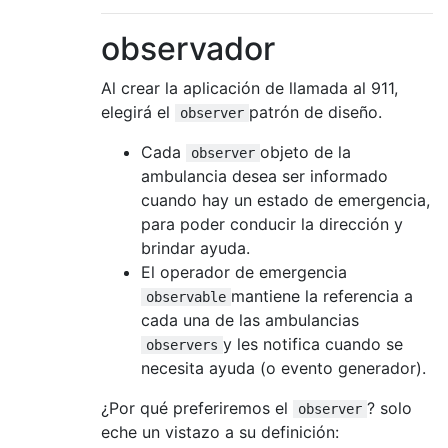
        },

observador
        register: function (person) {

            person.initChat(self);

            self._persons.push(person);

Al crear la aplicación de llamada al 911,
        }

elegirá el
patrón de diseño.
observer
        unRegister: function (person) {

            person.initChat(null);

Cada
objeto de la
observer
            delete self._persons[person.nam
ambulancia desea ser informado
        }

cuando hay un estado de emergencia,
    }

para poder conducir la dirección y
};

brindar ayuda.
El operador de emergencia
//Usage:

let chat = new ChatMediator();

mantiene la referencia a
observable
cada una de las ambulancias
let colton = new Person('Colton');

y les notifica cuando se
observers
let ronan = new Person('Ronan');

necesita ayuda (o evento generador).
chat.register(colton);

¿Por qué preferiremos el
? solo
observer
chat.register(ronan);

eche un vistazo a su definición: