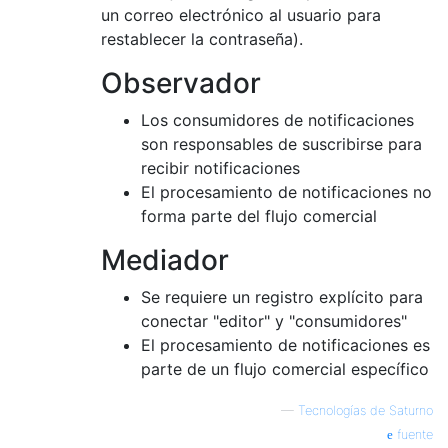
        ComputerColleague colleague3 = new 
un correo electrónico al usuario para
        mediator.register(colleague1);

restablecer la contraseña).
        mediator.register(colleague2);

        mediator.register(colleague3);

Observador
        mediator.unregister(colleague1);

    }

Los consumidores de notificaciones
son responsables de suscribirse para
recibir notificaciones
El procesamiento de notificaciones no
forma parte del flujo comercial
Mediador
Se requiere un registro explícito para
conectar "editor" y "consumidores"
El procesamiento de notificaciones es
parte de un flujo comercial específico
—
Tecnologías de Saturno
fuente