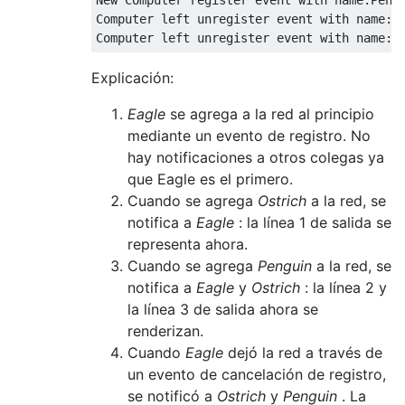
New Computer register event with name:Pengu
    public  void receiveRegisterNotificatio
Computer left unregister event with name:Ea
        System.out.println("New Computer re
        ": received @"+this);

        // Send further messages to this ne
Explicación:
    }

    public  void receiveUnRegisterNotificat
Eagle
se agrega a la red al principio
        System.out.println("Computer left u
mediante un evento de registro. No
        ":received @"+this);

hay notificaciones a otros colegas ya
        // Do not send further messages to 
que Eagle es el primero.
    }

Cuando se agrega
Ostrich
a la red, se
}

notifica a
Eagle
: la línea 1 de salida se
/* Act as a central hub for communication b
   Notifies all Concrete Colleagues on occu
representa ahora.
*/

Cuando se agrega
Penguin
a la red, se
class NetworkMediator implements Mediator{

notifica a
Eagle
y
Ostrich
: la línea 2 y
    List<Colleague> colleagues = new ArrayL
la línea 3 de salida ahora se
renderizan.
    public NetworkMediator(){

Cuando
Eagle
dejó la red a través de
un evento de cancelación de registro,
    }

se notificó a
Ostrich
y
Penguin
. La