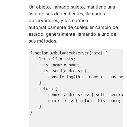
colton.send(colton, 'Hello there, nice to m
Un objeto, llamado sujeto, mantiene una
ronan.send(ronan, 'Nice to meet you to');

lista de sus dependientes, llamados
observadores, y les notifica
colton.send(colton, 'Goodbye!');

automáticamente de cualquier cambio de
estado, generalmente llamando a uno de
sus métodos.
function AmbulanceObserver(name) {

    let self = this;

    this._name = name;

    this._send(address) {

        console.log(this._name + ' has been
    }

    return {

        send: (address) => { self._send(add
        name: () => { return this._name; }

    }

}
