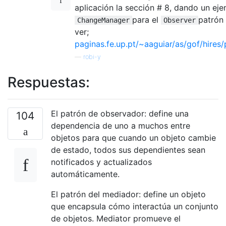
aplicación la sección # 8, dando un ej
para el
patrón
ChangeManager
Observer
ver;
paginas.fe.up.pt/~aaguiar/as/gof/hire
—
robi-y
Respuestas:
El patrón de observador: define una
104
dependencia de uno a muchos entre
objetos para que cuando un objeto cambie
de estado, todos sus dependientes sean
notificados y actualizados
automáticamente.
El patrón del mediador: define un objeto
que encapsula cómo interactúa un conjunto
de objetos. Mediator promueve el