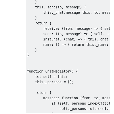
    }

    this._send(to, message) {

        this._chat.message(this, to, messag
    }

    return {

        receive: (from, message) => { self.
        send: (to, message) => { self._send
        initChat: (chat) => { this._chat = 
        name: () => { return this._name; }

    }

}

function ChatMediator() {

    let self = this;

    this._persons = [];    

    return {

        message: function (from, to, messag
            if (self._persons.indexOf(to) >
                self._persons[to].receive(f
            }
