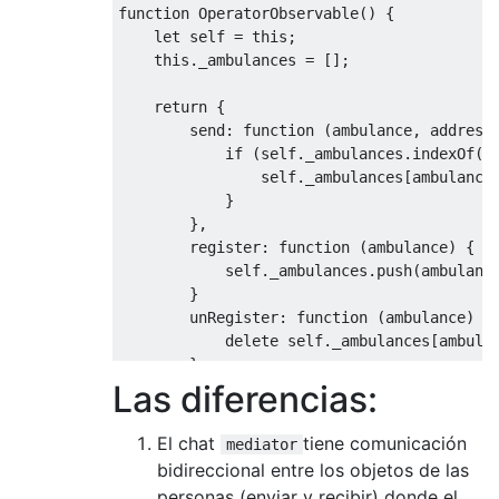
function OperatorObservable() {

    let self = this;

    this._ambulances = [];    

    return {

        send: function (ambulance, address)
            if (self._ambulances.indexOf(am
                self._ambulances[ambulance]
            }

        },

        register: function (ambulance) {

            self._ambulances.push(ambulance
        }

        unRegister: function (ambulance) {

            delete self._ambulances[ambulan
        }

Las diferencias:
    }

};

El chat
tiene comunicación
mediator
//Usage:

bidireccional entre los objetos de las
let operator = new OperatorObservable();

personas (enviar y recibir) donde el