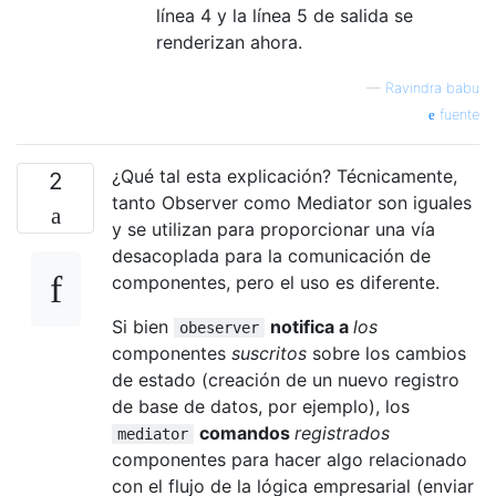
    public void register(Colleague colleagu
línea 4 y la línea 5 de salida se
        colleagues.add(colleague);

renderizan ahora.
        for (Colleague other : colleagues){
            if ( other != colleague){

—
Ravindra babu
                other.receiveRegisterNotifi
fuente
            }

        }

    }

¿Qué tal esta explicación? Técnicamente,
2
    public void unregister(Colleague collea
tanto Observer como Mediator son iguales
        colleagues.remove(colleague);

y se utilizan para proporcionar una vía
        for (Colleague other : colleagues){
desacoplada para la comunicación de
            other.receiveUnRegisterNotifica
componentes, pero el uso es diferente.
        }

    }

Si bien
notifica a
los
obeserver
}

componentes
suscritos
sobre los cambios
de estado (creación de un nuevo registro
public class MediatorPatternDemo{

de base de datos, por ejemplo), los
    public static void main(String args[]){
        Mediator mediator = new NetworkMedi
comandos
registrados
mediator
        ComputerColleague colleague1 = new 
componentes para hacer algo relacionado
        ComputerColleague colleague2 = new 
con el flujo de la lógica empresarial (enviar