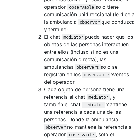
operador
solo tiene
observable
let amb111 = new AmbulanceObserver('111');

comunicación unidireccional (le dice a
let amb112 = new AmbulanceObserver('112');

la ambulancia
que conduzca
observer
operator.register(amb111);

y termine).
operator.register(amb112);

El chat
puede hacer que los
mediator
objetos de las personas interactúen
operator.send(amb111, '27010 La Sierra Lane
entre ellos (incluso si no es una
operator.unRegister(amb111);

comunicación directa), las
ambulancias
solo se
operator.send(amb112, '97011 La Sierra Lane
observers
registran en los
eventos
observable
del operador .
Cada objeto de persona tiene una
referencia al chat
, y
mediator
también el chat
mantiene
mediator
una referencia a cada una de las
personas. Donde la ambulancia
no mantiene la referencia al
observer
operador
, solo el
observable