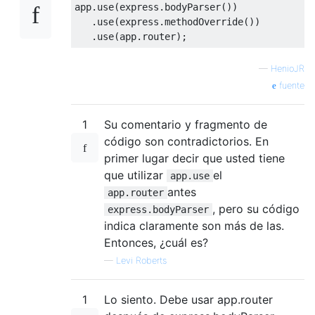
app
.
use
(
express
.
bodyParser
())
.
use
(
express
.
methodOverride
())
.
use
(
app
.
router
);
—
HenioJR
fuente
1
Su comentario y fragmento de
código son contradictorios. En
primer lugar decir que usted tiene
que utilizar
el
app.use
antes
app.router
, pero su código
express.bodyParser
indica claramente son más de las.
Entonces, ¿cuál es?
—
Levi Roberts
1
Lo siento. Debe usar app.router