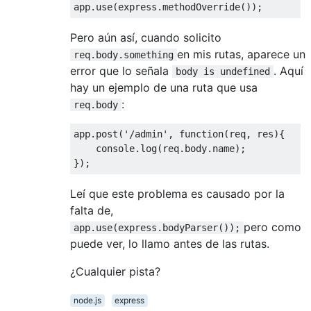
app
.
use
(
express
.
methodOverride
());
Pero aún así, cuando solicito
en mis rutas, aparece un
req.body.something
error que lo señala
. Aquí
body is undefined
hay un ejemplo de una ruta que usa
:
req.body
app
.
post
(
'/admin'
,
function
(
req
,
 res
){
    console
.
log
(
req
.
body
.
name
);
});
Leí que este problema es causado por la
falta de,
pero como
app.use(express.bodyParser());
puede ver, lo llamo antes de las rutas.
¿Cualquier pista?
node.js
express