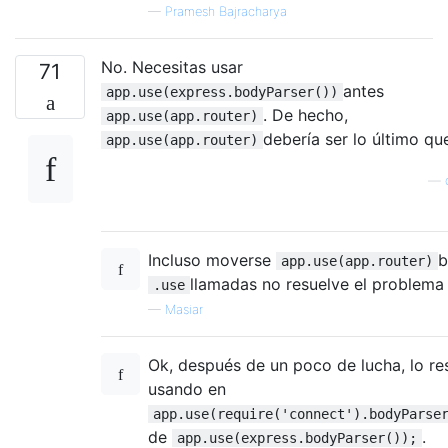
—
Pramesh Bajracharya
No. Necesitas usar
71
antes
app.use(express.bodyParser())
. De hecho,
app.use(app.router)
debería ser lo último qu
app.use(app.router)
—
Incluso moverse
b
app.use(app.router)
llamadas no resuelve el problema :
.use
—
Masiar
Ok, después de un poco de lucha, lo re
usando en
app.use(require('connect').bodyParse
de
.
app.use(express.bodyParser());