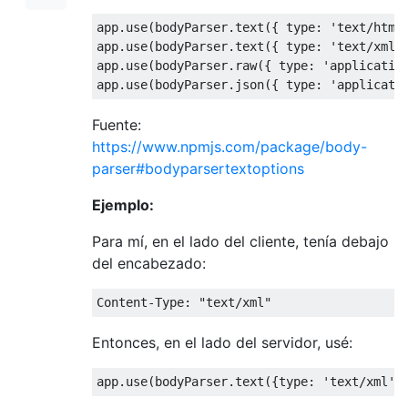
app
.
use
(
bodyParser
.
text
({
 type
:
'text/html
app
.
use
(
bodyParser
.
text
({
 type
:
'text/xml'
app
.
use
(
bodyParser
.
raw
({
 type
:
'applicatio
app
.
use
(
bodyParser
.
json
({
 type
:
'applicati
Fuente:
https://www.npmjs.com/package/body-
parser#bodyparsertextoptions
Ejemplo:
Para mí, en el lado del cliente, tenía debajo
del encabezado:
Content
-
Type
:
"text/xml"
Entonces, en el lado del servidor, usé:
app
.
use
(
bodyParser
.
text
({
type
:
'text/xml'
}