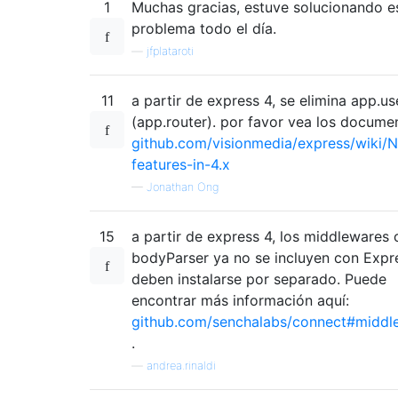
1
Muchas gracias, estuve solucionando e
problema todo el día.
—
jfplataroti
11
a partir de express 4, se elimina app.us
(app.router). por favor vea los docume
github.com/visionmedia/express/wiki/
features-in-4.x
—
Jonathan Ong
15
a partir de express 4, los middlewares
bodyParser ya no se incluyen con Expr
deben instalarse por separado. Puede
encontrar más información aquí:
github.com/senchalabs/connect#middl
.
—
andrea.rinaldi