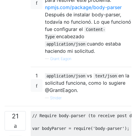
npmjs.com/package/body-parser
Después de instalar body-parser,
todavía no funcionó. Lo que funcionó
fue configurar el
Content-
encabezado
Type
cuando estaba
application/json
haciendo mi solicitud.
—
Grant Eagon
1
vs
en la
application/json
text/json
solicitud funciona, como lo sugiere
@GrantEagon.
—
Strider
21
// Require body-parser (to receive post da
var
 bodyParser 
=
 require
(
'body-parser'
);