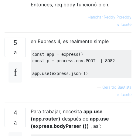
Entonces, req.body funcionó bien.
—
Manohar Reddy Poreddy
fuente
en Express 4, es realmente simple
5
const
 app 
=
 express
()
const
 p 
=
 process
.
env
.
PORT 
||
8082
app
.
use
(
express
.
json
())
—
Gerardo Bautista
fuente
Para trabajar, necesita
app.use
4
(app.router)
después de
app.use
(express.bodyParser ())
, así: