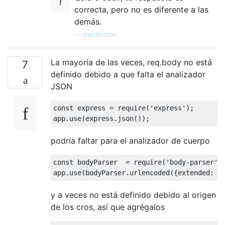
correcta, pero no es diferente a las
demás.
—
dwjohnston
La mayoría de las veces, req.body no está
7
definido debido a que falta el analizador
JSON
const
 express 
=
 require
(
'express'
);
app
.
use
(
express
.
json
());
podría faltar para el analizador de cuerpo
const
 bodyParser  
=
 require
(
'body-parser'
)
app
.
use
(
bodyParser
.
urlencoded
({
extended
:
t
y a veces no está definido debido al origen
de los cros, así que agrégalos