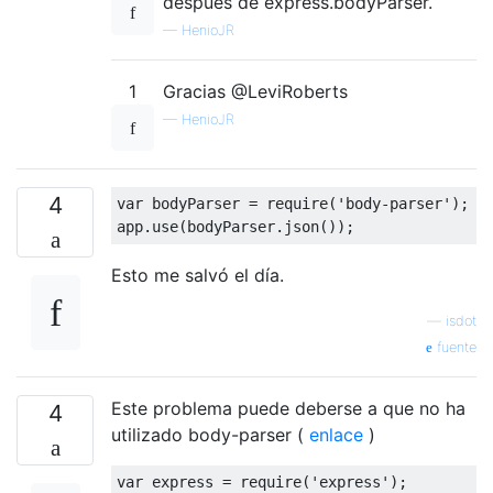
después de express.bodyParser.
—
HenioJR
1
Gracias @LeviRoberts
—
HenioJR
4
var
 bodyParser 
=
 require
(
'body-parser'
);
app
.
use
(
bodyParser
.
json
());
Esto me salvó el día.
—
isdot
fuente
Este problema puede deberse a que no ha
4
utilizado body-parser (
enlace
)
var
 express 
=
 require
(
'express'
);