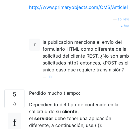
http://www.primaryobjects.com/CMS/Article
—
spikey
fue
la publicación menciona el envío del
formulario HTML como diferente de la
solicitud del cliente REST. ¿No son am
solicitudes http? entonces, ¿POST es el
único caso que requiere transmisión?
—
j10
Perdido mucho tiempo:
5
Dependiendo del tipo de contenido en la
solicitud de su
cliente,
el
servidor
debe tener una aplicación
diferente, a continuación, use.) ():