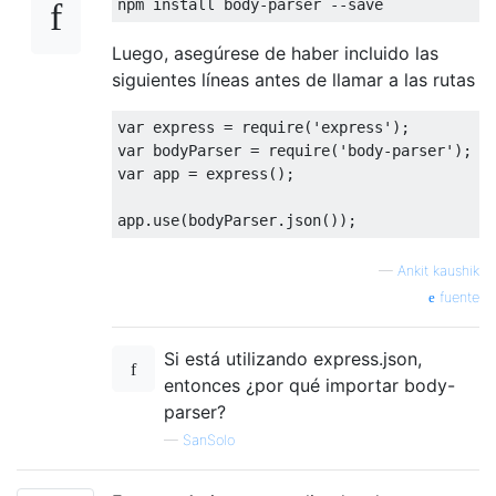
npm install body
-
parser 
--
save
Luego, asegúrese de haber incluido las
siguientes líneas antes de llamar a las rutas
var
 express 
=
 require
(
'express'
);
var
 bodyParser 
=
 require
(
'body-parser'
);
var
 app 
=
 express
();
app
.
use
(
bodyParser
.
json
());
—
Ankit kaushik
fuente
Si está utilizando express.json,
entonces ¿por qué importar body-
parser?
—
SanSolo