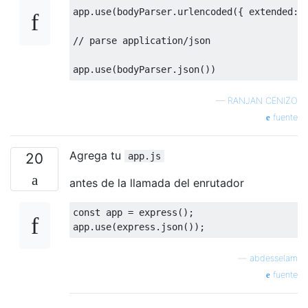
app
.
use
(
bodyParser
.
urlencoded
({
 extended
:
// parse application/json
app
.
use
(
bodyParser
.
json
())
—
RANJAN CENIZO
fuente
Agrega tu
20
app.js
antes de la llamada del enrutador
const
 app 
=
 express
();
app
.
use
(
express
.
json
());
—
abdesselam
fuente