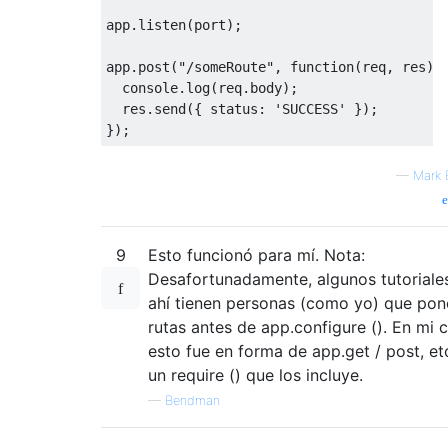
app
.
listen
(
port
);
app
.
post
(
"/someRoute"
,
function
(
req
,
 res
)
  console
.
log
(
req
.
body
);
  res
.
send
({
 status
:
'SUCCESS'
});
});
—
Mark 
9
Esto funcionó para mí. Nota:
Desafortunadamente, algunos tutoriale
ahí tienen personas (como yo) que pon
rutas antes de app.configure (). En mi 
esto fue en forma de app.get / post, etc
un require () que los incluye.
—
Bendman