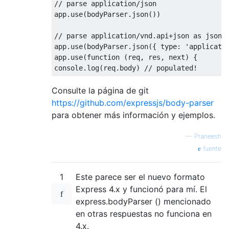
// parse application/json
app
.
use
(
bodyParser
.
json
())
// parse application/vnd.api+json as json
app
.
use
(
bodyParser
.
json
({
 type
:
'applicati
app
.
use
(
function
(
req
,
 res
,
 next
)
{
console
.
log
(
req
.
body
)
// populated!
Consulte la página de git
https://github.com/expressjs/body-parser
para obtener más información y ejemplos.
—
Praneesh
fuente
1
Este parece ser el nuevo formato
Express 4.x y funcionó para mí. El
express.bodyParser () mencionado
en otras respuestas no funciona en
4.x.