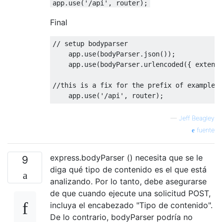
app.use('/api', router);
Final
// setup bodyparser
    app
.
use
(
bodyParser
.
json
());
    app
.
use
(
bodyParser
.
urlencoded
({
 extend
//this is a fix for the prefix of example.
    app
.
use
(
'/api'
,
 router
);
—
Jeff Beagley
fuente
express.bodyParser () necesita que se le
9
diga qué tipo de contenido es el que está
analizando. Por lo tanto, debe asegurarse
de que cuando ejecute una solicitud POST,
incluya el encabezado "Tipo de contenido".
De lo contrario, bodyParser podría no