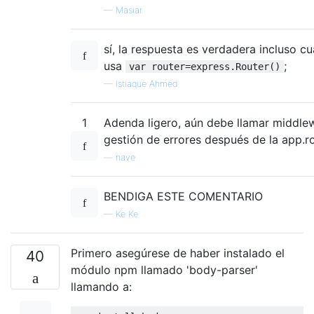
—
Masiar
sí, la respuesta es verdadera incluso c
usa
;
var router=express.Router()
—
Istiaque Ahmed
1
Adenda ligero, aún debe llamar middle
gestión de errores después de la app.r
—
nave
BENDIGA ESTE COMENTARIO
—
Ke Ke
Primero asegúrese de haber instalado el
40
módulo npm llamado 'body-parser'
llamando a: