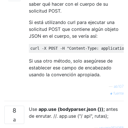
saber qué hacer con el cuerpo de su
solicitud POST.
Si está utilizando curl para ejecutar una
solicitud POST que contiene algún objeto
JSON en el cuerpo, se vería así:
curl 
-
X POST 
-
H 
"Content-Type: application
Si usa otro método, solo asegúrese de
establecer ese campo de encabezado
usando la convención apropiada.
—
ab107
fuente
Use
app.use (bodyparser.json ());
antes
8
de enrutar. //. app.use ("/ api", rutas);
—
usuario1614168