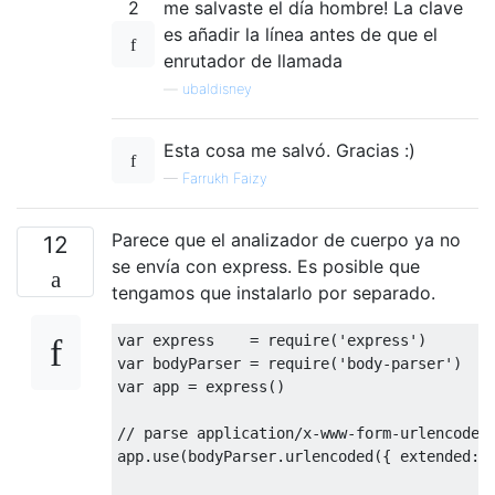
2
me salvaste el día hombre! La clave
es añadir la línea antes de que el
enrutador de llamada
—
ubaldisney
Esta cosa me salvó. Gracias :)
—
Farrukh Faizy
Parece que el analizador de cuerpo ya no
12
se envía con express. Es posible que
tengamos que instalarlo por separado.
var
 express    
=
 require
(
'express'
)
var
 bodyParser 
=
 require
(
'body-parser'
)
var
 app 
=
 express
()
// parse application/x-www-form-urlencoded
app
.
use
(
bodyParser
.
urlencoded
({
 extended
: