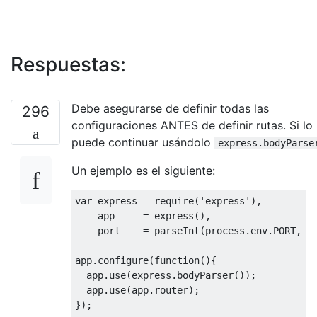
Respuestas:
Debe asegurarse de definir todas las
296
configuraciones ANTES de definir rutas. Si lo
puede continuar usándolo
express.bodyParse
Un ejemplo es el siguiente:
var
 express 
=
 require
(
'express'
),
    app     
=
 express
(),
    port    
=
 parseInt
(
process
.
env
.
PORT
,
1
app
.
configure
(
function
(){
  app
.
use
(
express
.
bodyParser
());
  app
.
use
(
app
.
router
);
});