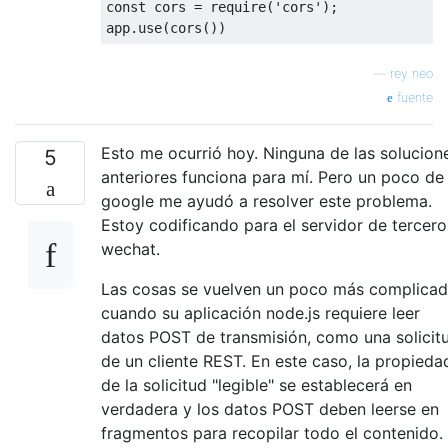
const
 cors 
=
 require
(
'cors'
);
app
.
use
(
cors
())
—
rey neo
fuente
Esto me ocurrió hoy. Ninguna de las solucion
5
anteriores funciona para mí. Pero un poco de
google me ayudó a resolver este problema.
Estoy codificando para el servidor de tercero
wechat.
Las cosas se vuelven un poco más complica
cuando su aplicación node.js requiere leer
datos POST de transmisión, como una solicit
de un cliente REST. En este caso, la propieda
de la solicitud "legible" se establecerá en
verdadera y los datos POST deben leerse en
fragmentos para recopilar todo el contenido.