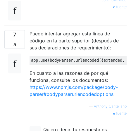
fuente
Puede intentar agregar esta línea de
7
código en la parte superior (después de
sus declaraciones de requerimiento):
app
.
use
(
bodyParser
.
urlencoded
({
extended
:
t
En cuanto a las razones de por qué
funciona, consulte los documentos:
https://www.npmjs.com/package/body-
parser#bodyparserurlencodedoptions
—
Anthony Cantellano
fuente
Quiero decir, tu respuesta es