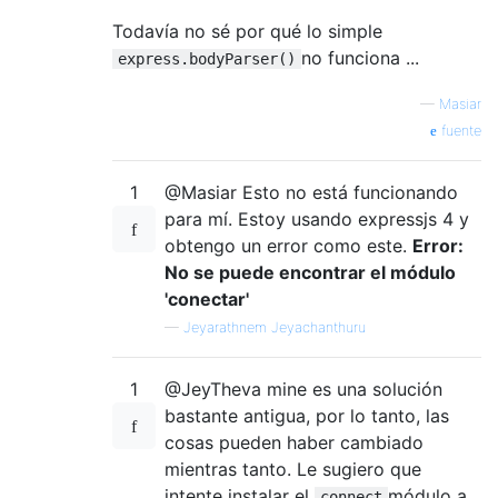
Todavía no sé por qué lo simple
no funciona ...
express.bodyParser()
—
Masiar
fuente
1
@Masiar Esto no está funcionando
para mí. Estoy usando expressjs 4 y
obtengo un error como este.
Error:
No se puede encontrar el módulo
'conectar'
—
Jeyarathnem Jeyachanthuru
1
@JeyTheva mine es una solución
bastante antigua, por lo tanto, las
cosas pueden haber cambiado
mientras tanto. Le sugiero que
intente instalar el
módulo a
connect