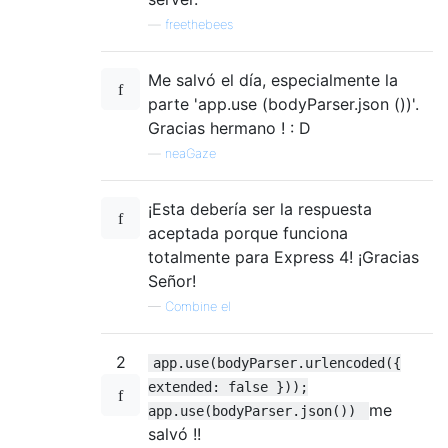
—
freethebees
Me salvó el día, especialmente la
parte 'app.use (bodyParser.json ())'.
Gracias hermano ! : D
—
neaGaze
¡Esta debería ser la respuesta
aceptada porque funciona
totalmente para Express 4! ¡Gracias
Señor!
—
Combine el
2
app.use(bodyParser.urlencoded({
extended: false }));
me
app.use(bodyParser.json())
salvó !!