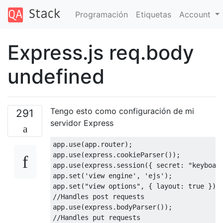
Programación
Etiquetas
Account
Express.js req.body
undefined
Tengo esto como configuración de mi
291
servidor Express
app
.
use
(
app
.
router
);
app
.
use
(
express
.
cookieParser
());
app
.
use
(
express
.
session
({
 secret
:
"keyboar
app
.
set
(
'view engine'
,
'ejs'
);
app
.
set
(
"view options"
,
{
 layout
:
true
});
//Handles post requests
app
.
use
(
express
.
bodyParser
());
//Handles put requests