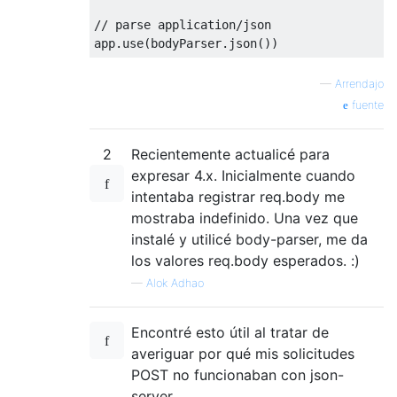
// parse application/json
app
.
use
(
bodyParser
.
json
())
—
Arrendajo
fuente
2
Recientemente actualicé para
expresar 4.x. Inicialmente cuando
intentaba registrar req.body me
mostraba indefinido. Una vez que
instalé y utilicé body-parser, me da
los valores req.body esperados. :)
—
Alok Adhao
Encontré esto útil al tratar de
averiguar por qué mis solicitudes
POST no funcionaban con json-
server.