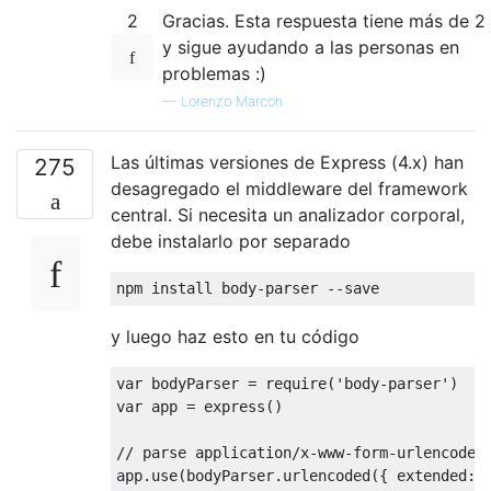
2
Gracias. Esta respuesta tiene más de 2
y sigue ayudando a las personas en
problemas :)
—
Lorenzo Marcon
Las últimas versiones de Express (4.x) han
275
desagregado el middleware del framework
central. Si necesita un analizador corporal,
debe instalarlo por separado
npm install body
-
parser 
--
save
y luego haz esto en tu código
var
 bodyParser 
=
 require
(
'body-parser'
)
var
 app 
=
 express
()
// parse application/x-www-form-urlencoded
app
.
use
(
bodyParser
.
urlencoded
({
 extended
: