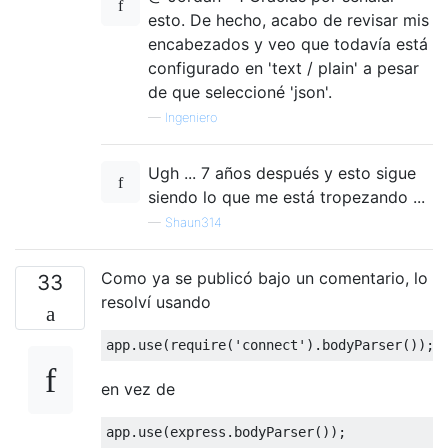
esto. De hecho, acabo de revisar mis
encabezados y veo que todavía está
configurado en 'text / plain' a pesar
de que seleccioné 'json'.
—
Ingeniero
Ugh ... 7 años después y esto sigue
siendo lo que me está tropezando ...
—
Shaun314
Como ya se publicó bajo un comentario, lo
33
resolví usando
app
.
use
(
require
(
'connect'
).
bodyParser
());
en vez de
app
.
use
(
express
.
bodyParser
());