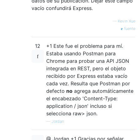
datos de su publicación. Dejar este campo
vacío confundirá Express.
—
Kevin Xue
fuente
12
+1 Este fue el problema para mí.
Estaba usando Postman para
Chrome para probar una API JSON
integrada en REST, pero el objeto
recibido por Express estaba vacío
cada vez. Resulta que Postman por
defecto
no
agrega automáticamente
el encabezado 'Content-Type:
application / json' incluso si
selecciona raw> json.
—
Jordan
@ Jordan +1 Gracias por señalar