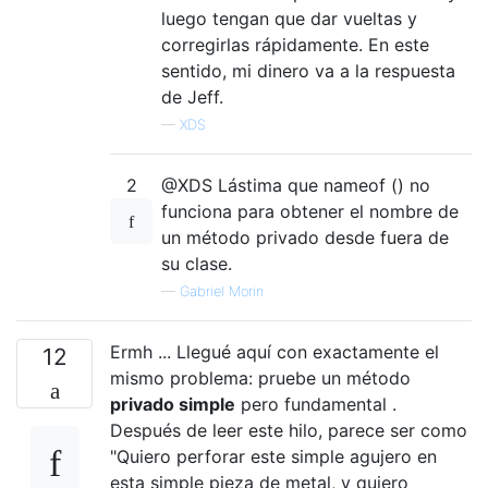
luego tengan que dar vueltas y
corregirlas rápidamente. En este
sentido, mi dinero va a la respuesta
de Jeff.
—
XDS
2
@XDS Lástima que nameof () no
funciona para obtener el nombre de
un método privado desde fuera de
su clase.
—
Gabriel Morin
Ermh ... Llegué aquí con exactamente el
12
mismo problema: pruebe un método
privado
simple
pero fundamental .
Después de leer este hilo, parece ser como
"Quiero perforar este simple agujero en
esta simple pieza de metal, y quiero