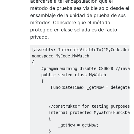
acercarse a tal encapsulación que el
método de prueba sea visible solo desde el
ensamblaje de la unidad de prueba de sus
métodos. Considere que el método
protegido en clase sellada es de facto
privado.
[
assembly
:
InternalsVisibleTo
(
"MyCode.Unit
namespace 
MyCode
.
MyWatch
{
#pragma
 warning disable CS0628 
//inval
public
sealed
class
MyWatch
{
Func
<
DateTime
>
 _getNow 
=
delegate
//construktor for testing purposes 
internal
protected
MyWatch
(
Func
<
Dat
{
           _getNow 
=
 getNow
;
}