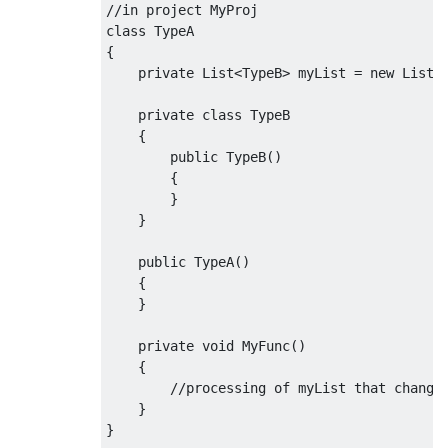
//in project MyProj
class
TypeA
{
private
List
<
TypeB
>
 myList 
=
new
List
<
private
class
TypeB
{
public
TypeB
()
{
}
}
public
TypeA
()
{
}
private
void
MyFunc
()
{
//processing of myList that change
}
}