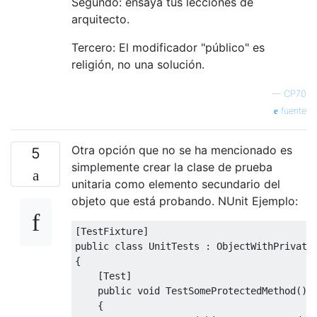
Segundo: ensaya tus lecciones de
arquitecto.
Tercero: El modificador "público" es
religión, no una solución.
—
CP70
fuente
Otra opción que no se ha mencionado es
5
simplemente crear la clase de prueba
unitaria como elemento secundario del
objeto que está probando. NUnit Ejemplo:
[
TestFixture
]
public
class
UnitTests
:
ObjectWithPrivate
{
[
Test
]
public
void
TestSomeProtectedMethod
()
{