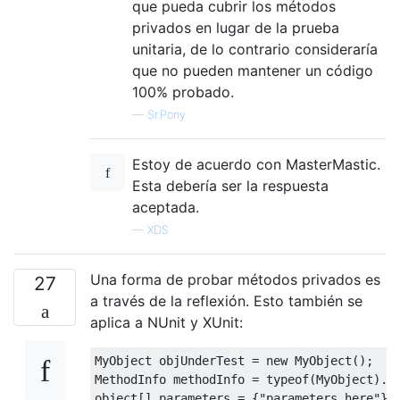
que pueda cubrir los métodos
privados en lugar de la prueba
unitaria, de lo contrario consideraría
que no pueden mantener un código
100% probado.
—
Sr.Pony
Estoy de acuerdo con MasterMastic.
Esta debería ser la respuesta
aceptada.
—
XDS
Una forma de probar métodos privados es
27
a través de la reflexión. Esto también se
aplica a NUnit y XUnit:
MyObject
 objUnderTest 
=
new
MyObject
();
MethodInfo
 methodInfo 
=
typeof
(
MyObject
).
G
object
[]
 parameters 
=
{
"parameters here"
};