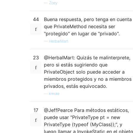
—
Zoey
44
Buena respuesta, pero tenga en cuenta
que PrivateMethod necesita ser
"protegido" en lugar de "privado".
—
HerbalMart
23
@HerbalMart: Quizás te malinterprete,
pero si estás sugiriendo que
PrivateObject solo puede acceder a
miembros protegidos y no a miembros
privados, estás equivocado.
—
kmote
17
@JeffPearce Para métodos estáticos,
puede usar "PrivateType pt = new
PrivateType (typeof (MyClass));", y
luego llamar a InvokeStatic en el objet