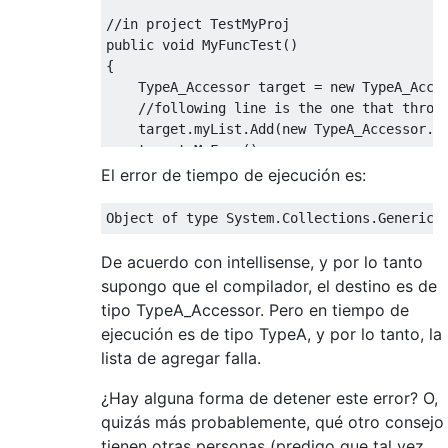
//in project TestMyProj           
public
void
MyFuncTest
()
{
TypeA_Accessor
 target 
=
new
TypeA_Acce
//following line is the one that throw
    target
.
myList
.
Add
(
new
TypeA_Accessor
.
T
    target
.
MyFunc
();
El error de tiempo de ejecución es:
//check changed state of target
}
Object
 of type 
System
.
Collections
.
Generic
.
De acuerdo con intellisense, y por lo tanto
supongo que el compilador, el destino es de
tipo TypeA_Accessor. Pero en tiempo de
ejecución es de tipo TypeA, y por lo tanto, la
lista de agregar falla.
¿Hay alguna forma de detener este error? O,
quizás más probablemente, qué otro consejo
tienen otras personas (predigo que tal vez