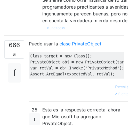
programadores practicantes a avenida
ingenuamente parecen buenas, pero no
en cuenta la verdadera mierda desorde
—
dune.rocks
Puede usar la
clase PrivateObject
666
Class
 target 
=
new
Class
();
PrivateObject
 obj 
=
new
PrivateObject
(
targ
var
 retVal 
=
 obj
.
Invoke
(
"PrivateMethod"
);
Assert
.
AreEqual
(
expectedVal
,
 retVal
);
—
Escotill
fuent
25
Esta es la respuesta correcta, ahora
que Microsoft ha agregado
PrivateObject.