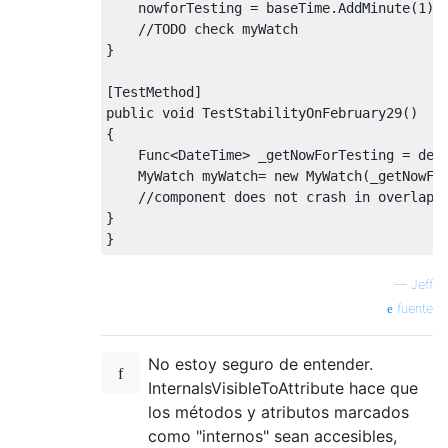
    nowforTesting 
=
 baseTime
.
AddMinute
(
1
);
//TODO check myWatch
}
[
TestMethod
]
public
void
TestStabilityOnFebruary29
()
{
Func
<
DateTime
>
 _getNowForTesting 
=
del
MyWatch
 myWatch
=
new
MyWatch
(
_getNowFo
//component does not crash in overlap 
}
}
—
Jeff
fuente
No estoy seguro de entender.
InternalsVisibleToAttribute hace que
los métodos y atributos marcados
como "internos" sean accesibles,