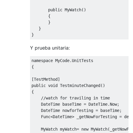
public
MyWatch
()
{
}
}
}
Y prueba unitaria:
namespace 
MyCode
.
UnitTests
{
[
TestMethod
]
public
void
TestminuteChanged
()
{
//watch for traviling in time
DateTime
 baseTime 
=
DateTime
.
Now
;
DateTime
 nowforTesting 
=
 baseTime
;
Func
<
DateTime
>
 _getNowForTesting 
=
del
MyWatch
 myWatch
=
new
MyWatch
(
_getNowFo