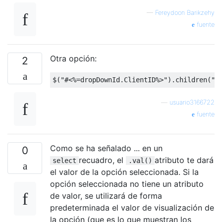
—
Fereydoon Barikzehy
fuente
Otra opción:
2
$
(
"#<%=dropDownId.ClientID%>"
).
children
(
"o
—
usuario3166722
fuente
Como se ha señalado ... en un
0
recuadro, el
atributo te dará
select
.val()
el valor de la opción seleccionada. Si la
opción seleccionada no tiene un atributo
de valor, se utilizará de forma
predeterminada el valor de visualización de
la opción (que es lo que muestran los