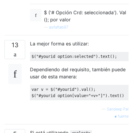
$ ('# Opción Crd: seleccionada'). Val
(); por valor
—
asifaftab87
La mejor forma es utilizar:
13
$
(
"#yourid option:selected"
).
text
();
Dependiendo del requisito, también puede
usar de esta manera:
var
 v 
=
 $
(
"#yourid"
).
val
();
$
(
"#yourid option[value="
+
v
+
"]"
).
text
()
—
Sandeep Pal
fuente
Si está utilizando
,
<select>