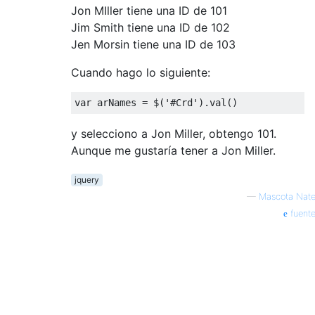
Jon MIller tiene una ID de 101
Jim Smith tiene una ID de 102
Jen Morsin tiene una ID de 103
Cuando hago lo siguiente:
var
 arNames 
=
 $
(
'#Crd'
).
val
()
y selecciono a Jon Miller, obtengo 101.
Aunque me gustaría tener a Jon Miller.
jquery
—
Mascota Nat
fuent