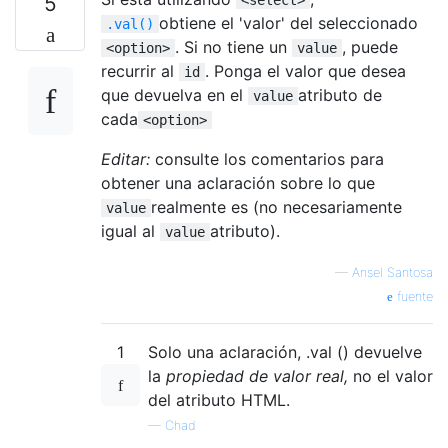
5
obtiene el 'valor' del seleccionado
.val()
. Si no tiene un
, puede
<option>
value
recurrir al
. Ponga el valor que desea
id
que devuelva en el
atributo de
value
cada
<option>
Editar:
consulte los comentarios para
obtener una aclaración sobre lo que
realmente es (no necesariamente
value
igual al
atributo).
value
—
Ansel Santosa
fuente
1
Solo una aclaración, .val () devuelve
la
propiedad de valor real,
no el valor
del atributo HTML.
—
Chad