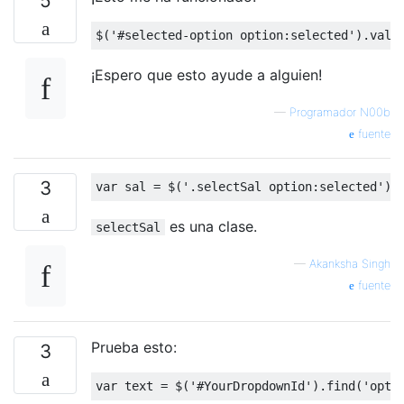
5
$
(
'#selected-option option:selected'
).
val
(
¡Espero que esto ayude a alguien!
—
Programador N00b
fuente
3
var
 sal 
=
 $
(
'.selectSal option:selected'
).
es una clase.
selectSal
—
Akanksha Singh
fuente
Prueba esto:
3
var
 text 
=
 $
(
'#YourDropdownId'
).
find
(
'opti