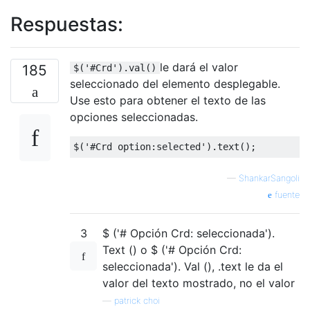
Respuestas:
le dará el valor
185
$('#Crd').val()
seleccionado del elemento desplegable.
Use esto para obtener el texto de las
opciones seleccionadas.
$
(
'#Crd option:selected'
).
text
();
—
ShankarSangoli
fuente
3
$ ('# Opción Crd: seleccionada').
Text () o $ ('# Opción Crd:
seleccionada'). Val (), .text le da el
valor del texto mostrado, no el valor
—
patrick choi