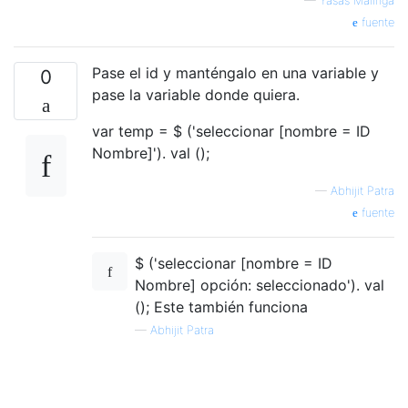
—
Yasas Malinga
fuente
Pase el id y manténgalo en una variable y
0
pase la variable donde quiera.
var temp = $ ('seleccionar [nombre = ID
Nombre]'). val ();
—
Abhijit Patra
fuente
$ ('seleccionar [nombre = ID
Nombre] opción: seleccionado'). val
(); Este también funciona
—
Abhijit Patra