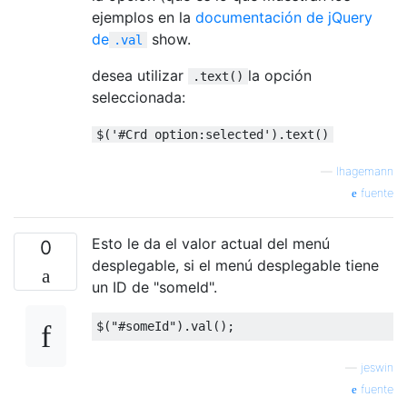
ejemplos en la
documentación de jQuery
de
show.
.val
desea utilizar
la opción
.text()
seleccionada:
$('#Crd option:selected').text()
—
lhagemann
fuente
Esto le da el valor actual del menú
0
desplegable, si el menú desplegable tiene
un ID de "someId".
$
(
"#someId"
).
val
();
—
jeswin
fuente