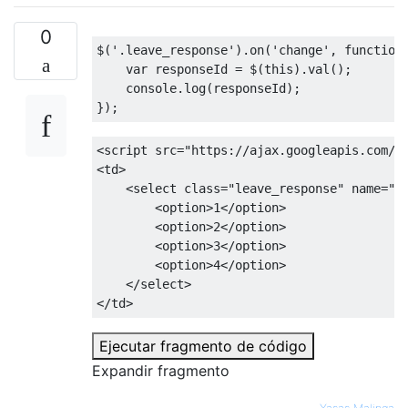
0
$
(
'.leave_response'
).
on
(
'change'
,
function
var
 responseId 
=
 $
(
this
).
val
();
    console
.
log
(
responseId
);
});
<script
src
=
"https://ajax.googleapis.com/a
<td>
<select
class
=
"leave_response"
name
=
"l
<option>
1
</option>
<option>
2
</option>
<option>
3
</option>
<option>
4
</option>
</select>
</td>
Ejecutar fragmento de código
Expandir fragmento