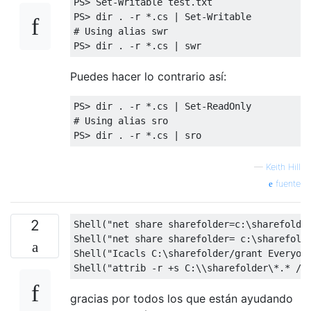
PS
>
Set
-
Writable
 test
.
txt
PS
>
 dir 
.
-
r 
*.
cs 
|
Set
-
Writable
# Using alias swr
PS
>
 dir 
.
-
r 
*.
cs 
|
 swr
Puedes hacer lo contrario así:
PS
>
 dir 
.
-
r 
*.
cs 
|
Set
-
ReadOnly
# Using alias sro
PS
>
 dir 
.
-
r 
*.
cs 
|
 sro
—
Keith Hill
fuente
2
Shell
(
"net share sharefolder=c:\sharefolde
Shell
(
"net share sharefolder= c:\sharefold
Shell
(
"Icacls C:\sharefolder/grant Everyon
Shell
(
"attrib -r +s C:\\sharefolder\*.* /s
gracias por todos los que están ayudando