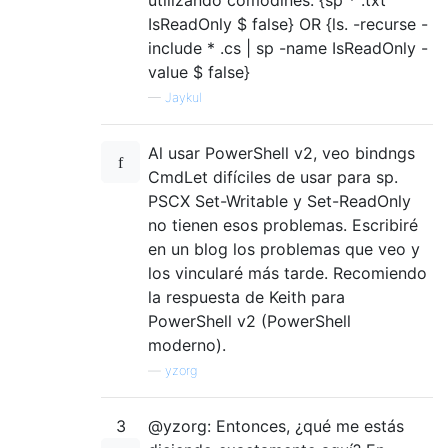
IsReadOnly $ false} OR {ls. -recurse -
include * .cs | sp -name IsReadOnly -
value $ false}
—
Jaykul
Al usar PowerShell v2, veo bindngs
CmdLet difíciles de usar para sp.
PSCX Set-Writable y Set-ReadOnly
no tienen esos problemas. Escribiré
en un blog los problemas que veo y
los vincularé más tarde. Recomiendo
la respuesta de Keith para
PowerShell v2 (PowerShell
moderno).
—
yzorg
3
@yzorg: Entonces, ¿qué me estás