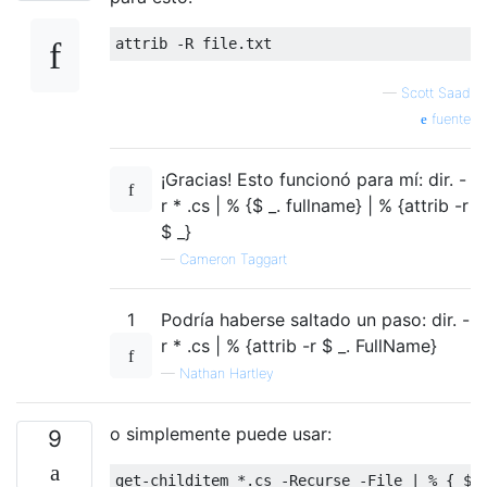
attrib 
-
R file
.
txt
—
Scott Saad
fuente
¡Gracias! Esto funcionó para mí: dir. -
r * .cs | % {$ _. fullname} | % {attrib -r
$ _}
—
Cameron Taggart
1
Podría haberse saltado un paso: dir. -
r * .cs | % {attrib -r $ _. FullName}
—
Nathan Hartley
o simplemente puede usar:
9
get
-
childitem 
*.
cs 
-
Recurse
-
File
|
%
{
 $_