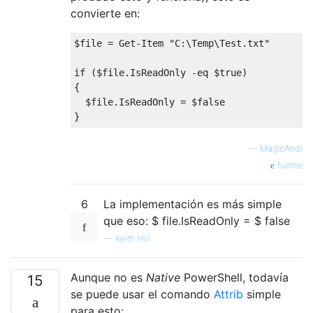
convierte en:
$file 
=
Get
-
Item
"C:\Temp\Test.txt"
if
(
$file
.
IsReadOnly
-
eq $true
)
{
  $file
.
IsReadOnly
=
 $false   
}
—
MagicAndi
fuente
6
La implementación es más simple
que eso: $ file.IsReadOnly = $ false
—
Keith Hill
Aunque no es
Native
PowerShell, todavía
15
se puede usar el comando
Attrib
simple
para esto: