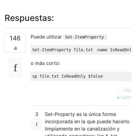
Respuestas:
Puede utilizar
:
146
Set-ItemProperty
Set
-
ItemProperty
 file
.
txt 
-
name 
IsReadOnly
o más corto:
sp file
.
txt 
IsReadOnly
 $false
—
Joey
fuente
3
Set-Property es la única forma
incorporada en la que puede hacerlo
limpiamente en la canalización y
utilizando comodines: {sp * .txt