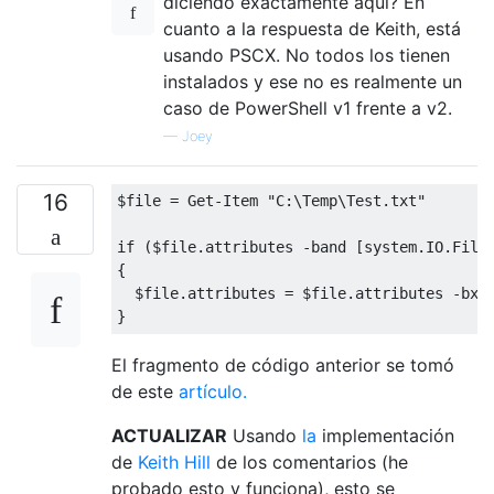
diciendo exactamente aquí? En
cuanto a la respuesta de Keith, está
usando PSCX. No todos los tienen
instalados y ese no es realmente un
caso de PowerShell v1 frente a v2.
—
Joey
16
$file 
=
Get
-
Item
"C:\Temp\Test.txt"
if
(
$file
.
attributes 
-
band 
[
system
.
IO
.
File
{
  $file
.
attributes 
=
 $file
.
attributes 
-
bxo
}
El fragmento de código anterior se tomó
de este
artículo.
ACTUALIZAR
Usando
la
implementación
de
Keith Hill
de los comentarios (he
probado esto y funciona), esto se