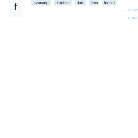
javascript
datetime
date
time
format
—
bbra
fuen