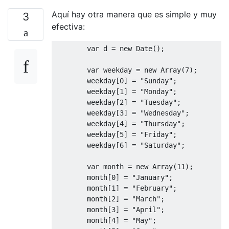
Aquí hay otra manera que es simple y muy
3
efectiva:
var
 d 
=
new
Date
();
var
 weekday 
=
new
Array
(
7
);
        weekday
[
0
]
=
"Sunday"
;
        weekday
[
1
]
=
"Monday"
;
        weekday
[
2
]
=
"Tuesday"
;
        weekday
[
3
]
=
"Wednesday"
;
        weekday
[
4
]
=
"Thursday"
;
        weekday
[
5
]
=
"Friday"
;
        weekday
[
6
]
=
"Saturday"
;
var
 month 
=
new
Array
(
11
);
        month
[
0
]
=
"January"
;
        month
[
1
]
=
"February"
;
        month
[
2
]
=
"March"
;
        month
[
3
]
=
"April"
;
        month
[
4
]
=
"May"
;