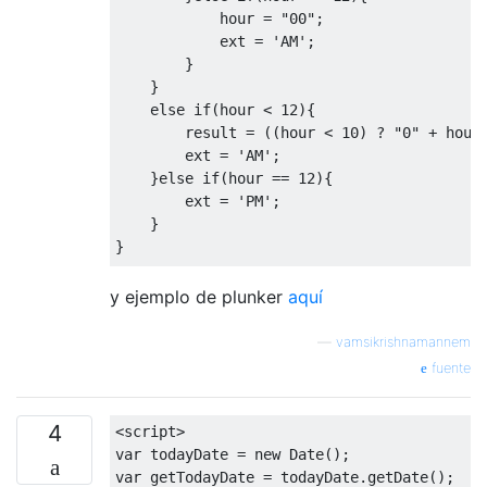
            hour 
=
"00"
;
            ext 
=
'AM'
;
}
}
else
if
(
hour 
<
12
){
        result 
=
((
hour 
<
10
)
?
"0"
+
 hour
        ext 
=
'AM'
;
}
else
if
(
hour 
==
12
){
        ext 
=
'PM'
;
}
}
if
(
minutes 
<
10
){
y ejemplo de plunker
aquí
    minutes 
=
"0"
+
 minutes
;
}
—
vamsikrishnamannem
fuente
result 
=
 result 
+
":"
+
 minutes 
+
' '
+
 ex
4
console
.
log
(
result
);
<
script
>
var
 todayDate 
=
new
Date
();
var
 getTodayDate 
=
 todayDate
.
getDate
();