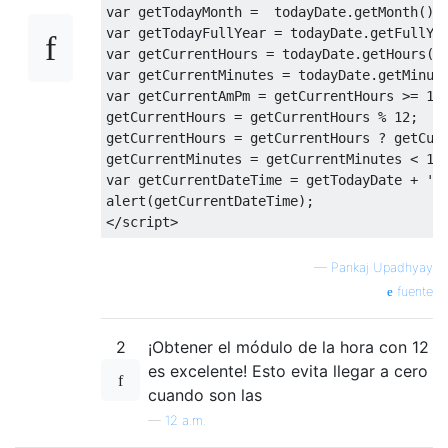
var
 getTodayMonth 
=
  todayDate
.
getMonth
()+
var
 getTodayFullYear 
=
 todayDate
.
getFullYe
var
 getCurrentHours 
=
 todayDate
.
getHours
()
var
 getCurrentMinutes 
=
 todayDate
.
getMinut
var
 getCurrentAmPm 
=
 getCurrentHours 
>=
12
getCurrentHours 
=
 getCurrentHours 
%
12
;
getCurrentHours 
=
 getCurrentHours 
?
 getCur
getCurrentMinutes 
=
 getCurrentMinutes 
<
10
var
 getCurrentDateTime 
=
 getTodayDate 
+
'-
alert
(
getCurrentDateTime
);
</
script
>
—
Pankaj Upadhyay
fuente
2
¡Obtener el módulo de la hora con 12
es excelente! Esto evita llegar a cero
cuando son las
—
12 a.m.