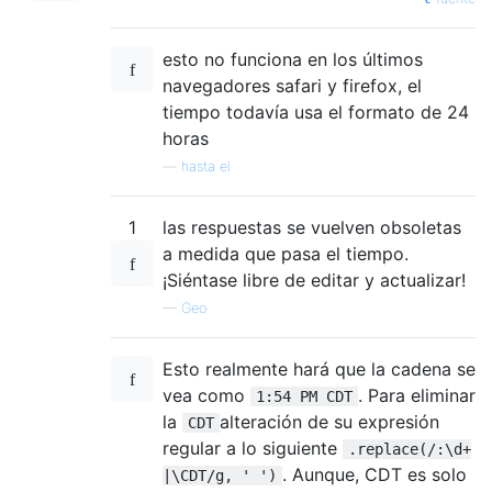
esto no funciona en los últimos
navegadores safari y firefox, el
tiempo todavía usa el formato de 24
horas
—
hasta el
1
las respuestas se vuelven obsoletas
a medida que pasa el tiempo.
¡Siéntase libre de editar y actualizar!
—
Geo
Esto realmente hará que la cadena se
vea como
. Para eliminar
1:54 PM CDT
la
alteración de su expresión
CDT
regular a lo siguiente
.replace(/:\d+
. Aunque, CDT es solo
|\CDT/g, ' ')