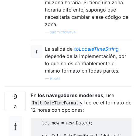
mi zona horaria. Si tiene una zona
horaria diferente, supongo que
necesitaría cambiar a ese código de
zona.
—
sadmicrowave
La salida de
toLocaleTimeString
depende de la implementación, por
lo que no es confiablemente el
mismo formato en todas partes.
—
RobG
En
los navegadores modernos,
use
9
y fuerce el formato de
Intl.DateTimeFormat
12 horas con opciones:
let
 now 
=
new
Date
();
new
Intl
.
DateTimeFormat
(
'default'
,