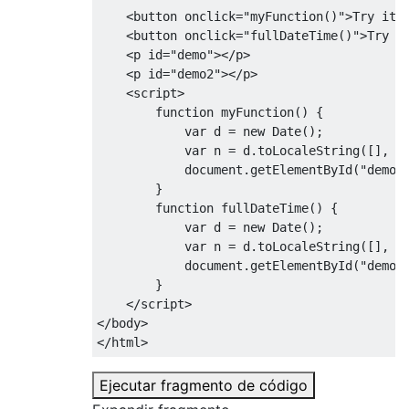
<button
onclick
=
"
myFunction
()
"
>
Try it
<
<button
onclick
=
"
fullDateTime
()
"
>
Try i
<p
id
=
"demo"
></p>
<p
id
=
"demo2"
></p>
<script>
function
 myFunction
()
{
var
 d 
=
new
Date
();
var
 n 
=
 d
.
toLocaleString
([],
{
            document
.
getElementById
(
"demo"
}
function
 fullDateTime
()
{
var
 d 
=
new
Date
();
var
 n 
=
 d
.
toLocaleString
([],
{
            document
.
getElementById
(
"demo2
}
</script>
</body>
</html>
Ejecutar fragmento de código