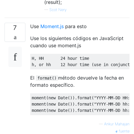
(result);
—
Scot Nery
Use
Moment.js
para esto
7
Use los siguientes códigos en JavaScript
cuando use moment.js
H
,
 HH       
24
 hour time

h
,
 or hh    
12
 hour time 
(
use in conjuncti
El
método devuelve la fecha en
format()
formato específico.
moment
(
new
Date
()).
format
(
"YYYY-MM-DD HH:m
moment
(
new
Date
()).
format
(
"YYYY-MM-DD hh:m
moment
(
new
Date
()).
format
(
"YYYY-MM-DD hh:m
—
Ankur Mahajan
fuente