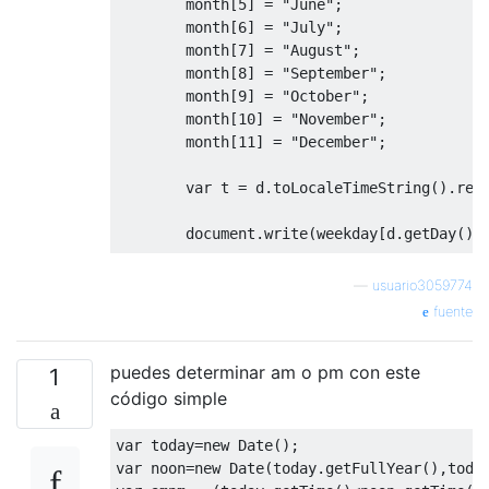
        month
[
5
]
=
"June"
;
        month
[
6
]
=
"July"
;
        month
[
7
]
=
"August"
;
        month
[
8
]
=
"September"
;
        month
[
9
]
=
"October"
;
        month
[
10
]
=
"November"
;
        month
[
11
]
=
"December"
;
var
 t 
=
 d
.
toLocaleTimeString
().
rep
        document
.
write
(
weekday
[
d
.
getDay
()]
<
/script></
div
><!--
#
time 
-->
—
usuario3059774
fuente
puedes determinar am o pm con este
1
código simple
var
 today
=
new
Date
();
var
 noon
=
new
Date
(
today
.
getFullYear
(),
toda