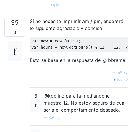
—
mujaffars
Si no necesita imprimir am / pm, encontré
35
lo siguiente agradable y conciso:
var
 now 
=
new
Date
();
var
 hours 
=
 now
.
getHours
()
%
12
||
12
;
//
Esto se basa en la respuesta de @ bbrame.
—
rattray
fuente
3
@koolinc para la medianoche
muestra 12. No estoy seguro de cuál
sería el comportamiento deseado.
—
Rattray