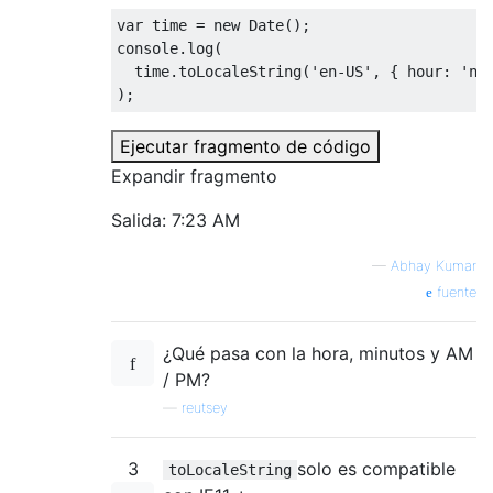
var
 time 
=
new
Date
();
console
.
log
(
  time
.
toLocaleString
(
'en-US'
,
{
 hour
:
'nu
);
Ejecutar fragmento de código
Expandir fragmento
Salida: 7:23 AM
—
Abhay Kumar
fuente
¿Qué pasa con la hora, minutos y AM
/ PM?
—
reutsey
3
solo es compatible
toLocaleString