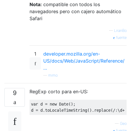
Nota:
compatible con todos los
navegadores pero con cajero automático
Safari
—
LiranBo
fuente
1
developer.mozilla.org/en-
US/docs/Web/JavaScript/Reference/
…
—
mimo
RegExp corto para en-US:
9
var
 d 
=
new
Date
();
d 
=
 d
.
toLocaleTimeString
().
replace
(
/:\d+ /
—
Geo
fuente