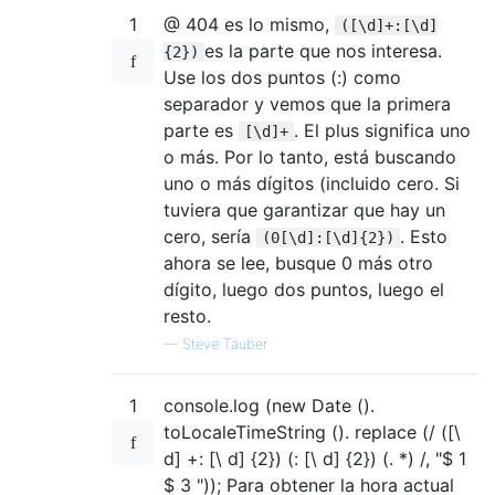
1
@ 404 es lo mismo,
([\d]+:[\d]
es la parte que nos interesa.
{2})
Use los dos puntos (:) como
separador y vemos que la primera
parte es
. El plus significa uno
[\d]+
o más. Por lo tanto, está buscando
uno o más dígitos (incluido cero. Si
tuviera que garantizar que hay un
cero, sería
. Esto
(0[\d]:[\d]{2})
ahora se lee, busque 0 más otro
dígito, luego dos puntos, luego el
resto.
—
Steve Tauber
1
console.log (new Date ().
toLocaleTimeString (). replace (/ ([\
d] +: [\ d] {2}) (: [\ d] {2}) (. *) /, "$ 1
$ 3 ")); Para obtener la hora actual