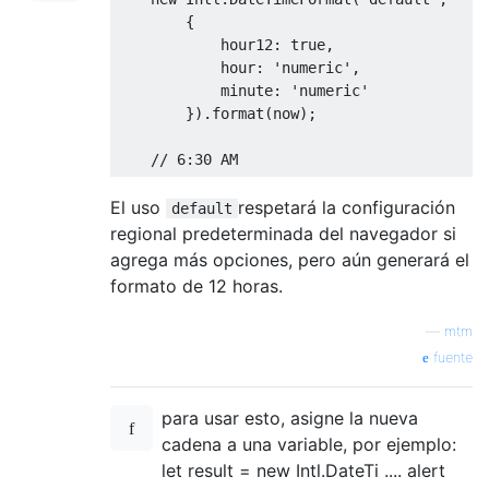
{
            hour12
:
true
,
            hour
:
'numeric'
,
            minute
:
'numeric'
}).
format
(
now
);
// 6:30 AM
El uso
respetará la configuración
default
regional predeterminada del navegador si
agrega más opciones, pero aún generará el
formato de 12 horas.
—
mtm
fuente
para usar esto, asigne la nueva
cadena a una variable, por ejemplo:
let result = new Intl.DateTi .... alert