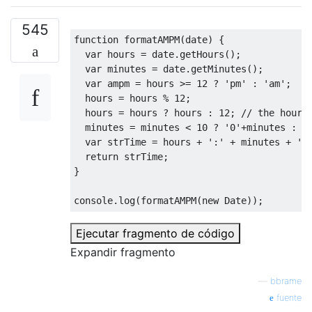
545
function
 formatAMPM
(
date
)
{
var
 hours 
=
 date
.
getHours
();
var
 minutes 
=
 date
.
getMinutes
();
var
 ampm 
=
 hours 
>=
12
?
'pm'
:
'am'
;
  hours 
=
 hours 
%
12
;
  hours 
=
 hours 
?
 hours 
:
12
;
// the hour 
  minutes 
=
 minutes 
<
10
?
'0'
+
minutes 
:
 m
var
 strTime 
=
 hours 
+
':'
+
 minutes 
+
' 
return
 strTime
;
}
console
.
log
(
formatAMPM
(
new
Date
));
Ejecutar fragmento de código
Expandir fragmento
—
bbrame
fuente