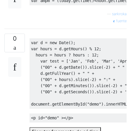
var
 ampm 
=
(
today
.
getTime
()<
noon
.
getTime
()
—
sarkiroka
fuente
0
var
 d 
=
new
Date
();
var
 hours 
=
 d
.
getHours
()
%
12
;
  hours 
=
 hours 
?
 hours 
:
12
;
var
 test 
=
[
'Jan'
,
'Feb'
,
'Mar'
,
'Apr'
(
"00"
+
 d
.
getDate
()).
slice
(-
2
)
+
" "
+
    d
.
getFullYear
()
+
" "
+
(
"00"
+
 hours
).
slice
(-
2
)
+
":"
+
(
"00"
+
 d
.
getMinutes
()).
slice
(-
2
)
+
":
(
"00"
+
 d
.
getSeconds
()).
slice
(-
2
)
+
' 
document
.
getElementById
(
"demo"
).
innerHTML 
<p
id
=
"demo"
></p>