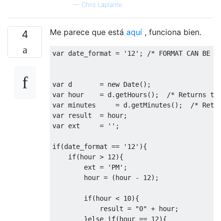
—
Chris Laplante
Me parece que está
aquí
, funciona bien.
4
var
 date_format 
=
'12'
;
/* FORMAT CAN BE 1
var
 d       
=
new
Date
();
var
 hour    
=
 d
.
getHours
();
/* Returns th
var
 minutes     
=
 d
.
getMinutes
();
/* Retu
var
 result  
=
 hour
;
var
 ext     
=
''
;
if
(
date_format 
==
'12'
){
if
(
hour 
>
12
){
        ext 
=
'PM'
;
        hour 
=
(
hour 
-
12
);
if
(
hour 
<
10
){
            result 
=
"0"
+
 hour
;
}
else
if
(
hour 
==
12
){