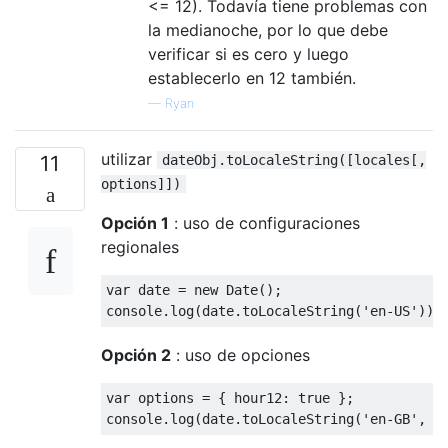
<= 12). Todavía tiene problemas con
la medianoche, por lo que debe
verificar si es cero y luego
establecerlo en 12 también.
—
Ryan
utilizar
11
dateObj.toLocaleString([locales[,
options]])
Opción 1
: uso de configuraciones
regionales
var
 date 
=
new
Date
();
console
.
log
(
date
.
toLocaleString
(
'en-US'
));
Opción 2
: uso de opciones
var
 options 
=
{
 hour12
:
true
};
console
.
log
(
date
.
toLocaleString
(
'en-GB'
,
 o