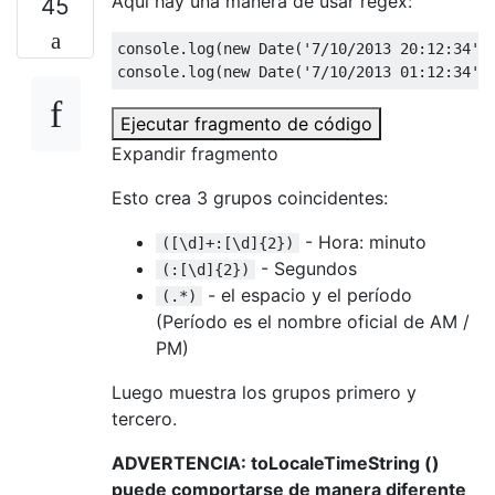
Aquí hay una manera de usar regex:
45
console
.
log
(
new
Date
(
'7/10/2013 20:12:34'
)
console
.
log
(
new
Date
(
'7/10/2013 01:12:34'
)
Ejecutar fragmento de código
Expandir fragmento
Esto crea 3 grupos coincidentes:
- Hora: minuto
([\d]+:[\d]{2})
- Segundos
(:[\d]{2})
- el espacio y el período
(.*)
(Período es el nombre oficial de AM /
PM)
Luego muestra los grupos primero y
tercero.
ADVERTENCIA: toLocaleTimeString ()
puede comportarse de manera diferente