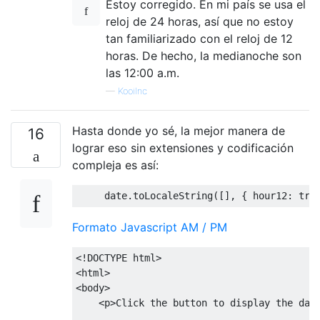
Estoy corregido. En mi país se usa el
reloj de 24 horas, así que no estoy
tan familiarizado con el reloj de 12
horas. De hecho, la medianoche son
las 12:00 a.m.
—
KooiInc
Hasta donde yo sé, la mejor manera de
16
lograr eso sin extensiones y codificación
compleja es así:
     date
.
toLocaleString
([],
{
 hour12
:
tru
Formato Javascript AM / PM
<!DOCTYPE html>
<html>
<body>
<p>
Click the button to display the dat