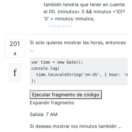
también tendría que tener en cuenta
el 00. (minutos> 0 && minutos <10)?
'0' + minutos: minutos;
—
Robbie Smith
Si solo quieres mostrar las horas, entonces
201
...
var
 time 
=
new
Date
();
console
.
log
(
  time
.
toLocaleString
(
'en-US'
,
{
 hour
:
'nu
);
Ejecutar fragmento de código
Expandir fragmento
Salida: 7 AM
Si deseas mostrar los minutos también ...