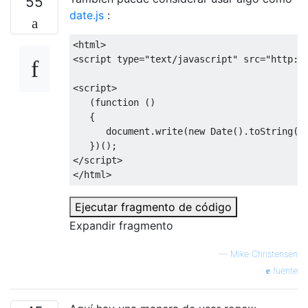
55
date.js
:
<html>
<script
type
=
"text/javascript"
src
=
"http:/
<script>
(
function
()
{
      document
.
write
(
new
Date
().
toString
(
"
})();
</script>
</html>
Ejecutar fragmento de código
Expandir fragmento
—
Mike Christensen
fuente