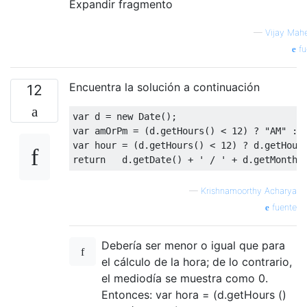
Expandir fragmento
—
Vijay Mahe
fu
Encuentra la solución a continuación
12
var
 d 
=
new
Date
();
var
 amOrPm 
=
(
d
.
getHours
()
<
12
)
?
"AM"
:
var
 hour 
=
(
d
.
getHours
()
<
12
)
?
 d
.
getHour
return
   d
.
getDate
()
+
' / '
+
 d
.
getMonth
(
—
Krishnamoorthy Acharya
fuente
Debería ser menor o igual que para
el cálculo de la hora; de lo contrario,
el mediodía se muestra como 0.
Entonces: var hora = (d.getHours ()