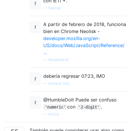
con IE11 +.
—
Neolisk
A partir de febrero de 2018, funciona
bien en Chrome Neolisk -
developer.mozilla.org/en-
US/docs/Web/JavaScript/Reference/
…
—
lfender6445
debería regresar 07:23, IMO
—
Humble Dolt
@HumbleDolt Puede ser confuso
con
.
'numeric'
'2-digit'
—
hon2a
También puede considerar usar algo como