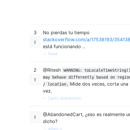
3
No pierdas tu tiempo
stackoverflow.com/a/17538193/35413
está funcionando ..
—
Ritesh
2
@Ritesh
WARNING: toLocaleTimeString(
may behave differently based on regio
Mide dos veces, corta una
/ location.
vez.
—
Carrito abandonado
@AbandonedCart, ¿eso es realmente u
dicho?
—
gilbert-v