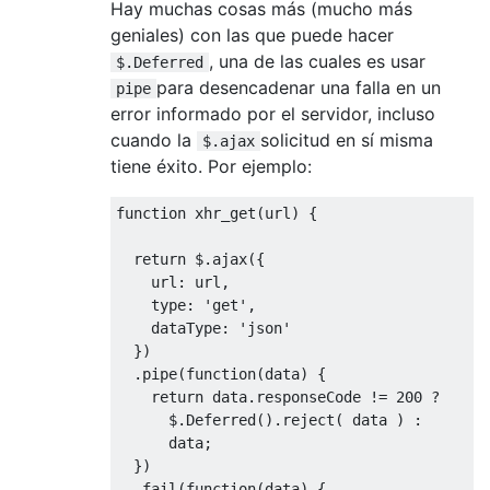
Hay muchas cosas más (mucho más
geniales) con las que puede hacer
, una de las cuales es usar
$.Deferred
para desencadenar una falla en un
pipe
error informado por el servidor, incluso
cuando la
solicitud en sí misma
$.ajax
tiene éxito. Por ejemplo:
function
 xhr_get
(
url
)
{
return
 $
.
ajax
({
    url
:
 url
,
    type
:
'get'
,
    dataType
:
'json'
})
.
pipe
(
function
(
data
)
{
return
 data
.
responseCode 
!=
200
?
      $
.
Deferred
().
reject
(
 data 
)
:
      data
;
})
.
fail
(
function
(
data
)
{