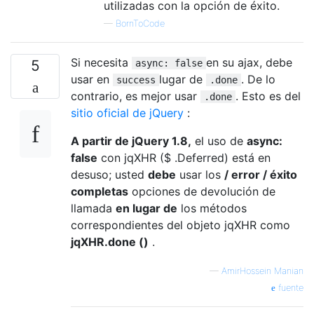
utilizadas con la opción de éxito.
—
BornToCode
Si necesita
en su ajax, debe
5
async: false
usar en
lugar de
. De lo
success
.done
contrario, es mejor usar
. Esto es del
.done
sitio oficial de jQuery
:
A partir de jQuery 1.8,
el uso de
async:
false
con jqXHR ($ .Deferred) está en
desuso; usted
debe
usar los
/ error / éxito
completas
opciones de devolución de
llamada
en lugar de
los métodos
correspondientes del objeto jqXHR como
jqXHR.done ()
.
—
AmirHossein Manian
fuente