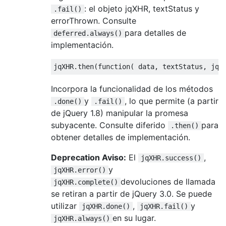
: el objeto jqXHR, textStatus y
.fail()
errorThrown. Consulte
para detalles de
deferred.always()
implementación.
jqXHR
.
then
(
function
(
 data
,
 textStatus
,
 jqX
Incorpora la funcionalidad de los métodos
y
, lo que permite (a partir
.done()
.fail()
de jQuery 1.8) manipular la promesa
subyacente. Consulte diferido
para
.then()
obtener detalles de implementación.
Deprecation Aviso:
El
,
jqXHR.success()
y
jqXHR.error()
devoluciones de llamada
jqXHR.complete()
se retiran a partir de jQuery 3.0. Se puede
utilizar
,
y
jqXHR.done()
jqXHR.fail()
en su lugar.
jqXHR.always()