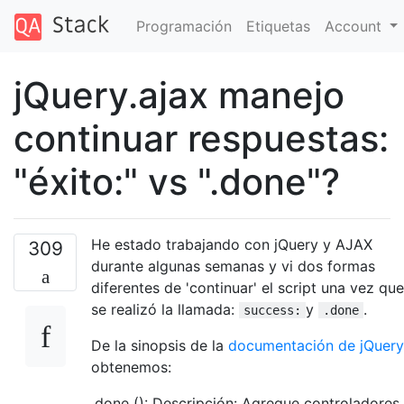
Programación
Etiquetas
Account
jQuery.ajax manejo
continuar respuestas:
"éxito:" vs ".done"?
He estado trabajando con jQuery y AJAX
309
durante algunas semanas y vi dos formas
diferentes de 'continuar' el script una vez que
se realizó la llamada:
y
.
success:
.done
De la sinopsis de la
documentación de jQuery
obtenemos:
.done (): Descripción: Agregue controladores