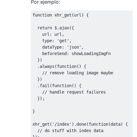
Por ejemplo:
function
 xhr_get
(
url
)
{
return
 $
.
ajax
({
    url
:
 url
,
    type
:
'get'
,
    dataType
:
'json'
,
    beforeSend
:
 showLoadingImgFn

})
.
always
(
function
()
{
// remove loading image maybe
})
.
fail
(
function
()
{
// handle request failures
});
}
xhr_get
(
'/index'
).
done
(
function
(
data
)
{
// do stuff with index data
});