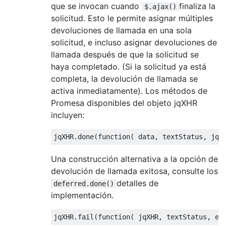
que se invocan cuando
finaliza la
$.ajax()
solicitud. Esto le permite asignar múltiples
devoluciones de llamada en una sola
solicitud, e incluso asignar devoluciones de
llamada después de que la solicitud se
haya completado. (Si la solicitud ya está
completa, la devolución de llamada se
activa inmediatamente). Los métodos de
Promesa disponibles del objeto jqXHR
incluyen:
jqXHR
.
done
(
function
(
 data
,
 textStatus
,
 jqX
Una construcción alternativa a la opción de
devolución de llamada exitosa, consulte los
detalles de
deferred.done()
implementación.
jqXHR
.
fail
(
function
(
 jqXHR
,
 textStatus
,
 er