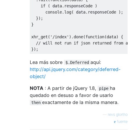
if
(
 data
.
responseCode 
)
      console
.
log
(
 data
.
responseCode 
);
});
}
xhr_get
(
'/index'
).
done
(
function
(
data
)
{
// will not run if json returned from aj
});
Lea más sobre
aquí:
$.Deferred
http://api.jquery.com/category/deferred-
object/
NOTA
: A partir de jQuery 1.8,
ha
pipe
quedado en desuso a favor de usarlo
exactamente de la misma manera.
then
—
revs glortho
fuente