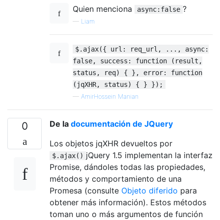
Quien menciona
?
async:false
—
Liam
$.ajax({ url: req_url, ..., async:
false, success: function (result,
status, req) { }, error: function
(jqXHR, status) { } });
—
AmirHossein Manian
De la
documentación de JQuery
0
Los objetos jqXHR devueltos por
jQuery 1.5 implementan la interfaz
$.ajax()
Promise, dándoles todas las propiedades,
métodos y comportamiento de una
Promesa (consulte
Objeto diferido
para
obtener más información). Estos métodos
toman uno o más argumentos de función