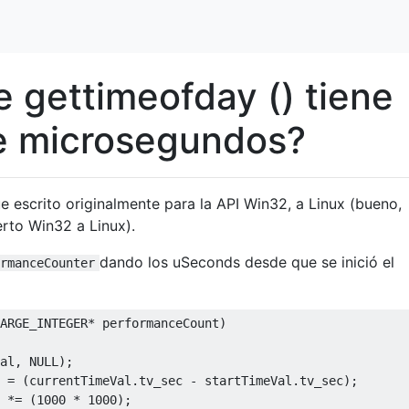
e gettimeofday () tiene
de microsegundos?
e escrito originalmente para la API Win32, a Linux (bueno,
rto Win32 a Linux).
dando los uSeconds desde que se inició el
rmanceCounter
ARGE_INTEGER
*
 performanceCount
)
al
,
 NULL
);
=
(
currentTimeVal
.
tv_sec 
-
 startTimeVal
.
tv_sec
);
*=
(
1000
*
1000
);