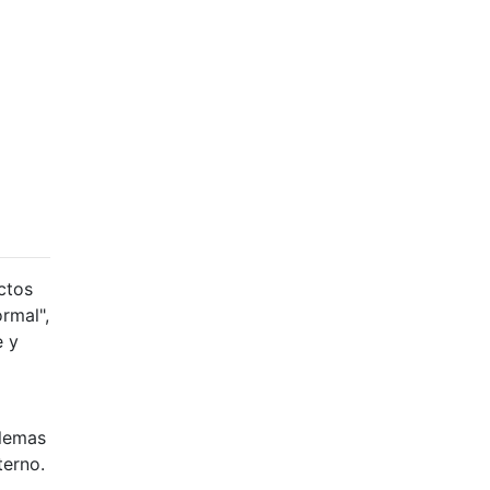
ctos
rmal",
e y
blemas
terno.