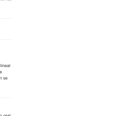
ineal
a
n se
o real