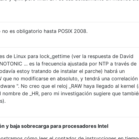
o no es obligatorio hasta POSIX 2008.
es de Linux para lock_gettime (ver la respuesta de David
TONIC ... es la frecuencia ajustada por NTP a través de
(todavía estoy tratando de instalar el parche) habrá un
 no modificarse en absoluto, y tendrá una correlación l
dware ". No creo que el reloj _RAW haya llegado al kernel (
l nombre de _HR, pero mi investigación sugiere que tambié
s).
ón y baja sobrecarga para procesadores Intel
 mostramos cómo leer el contador de instrucciones en tiemp