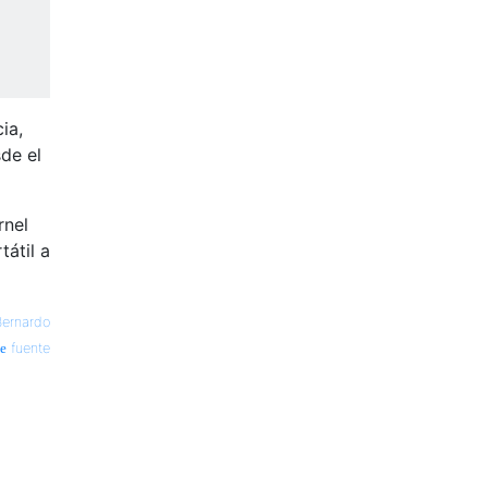
ia,
de el
rnel
átil a
Bernardo
fuente