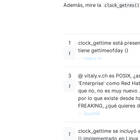
Además, mire la
clock_getres()
1
clock_gettime está presen
tiene gettimeofday ()
—
vitaly.v.ch
3
@ vitaly.v.ch es POSIX, ¿as
'Enterprise' como Red Hat 
que no, no es muy nuevo .
por lo que existe desde 
FREAKING, ¿qué quieres d
—
Spudd86
clock_gettime se incluyó
() implementado en Linux 