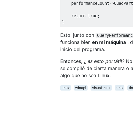
    performanceCount
->
QuadPart
return
true
;
}
Esto, junto con
QueryPerformanc
funciona bien
en mi máquina
, 
inicio del programa.
Entonces, ¿
es esto portátil?
No 
se compiló de cierta manera o a
algo que no sea Linux.
linux
winapi
visual-c++
unix
ti