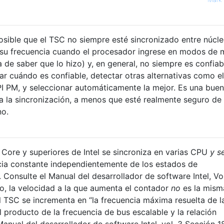
sible que el TSC no siempre esté sincronizado entre núcle
su frecuencia cuando el procesador ingrese en modos de 
 de saber que lo hizo) y, en general, no siempre es confiabl
ar cuándo es confiable, detectar otras alternativas como el
 PM, y seleccionar automáticamente la mejor. Es una buen
ra la sincronización, a menos que esté realmente seguro de 
no.
 Core y superiores de Intel se sincroniza en varias CPU
y s
cia constante independientemente de los estados de
 Consulte el Manual del desarrollador de software Intel, Vol
o, la velocidad a la que aumenta el contador
no
es la mism
El TSC se incrementa en “la frecuencia máxima resuelta de l
l producto de la frecuencia de bus escalable y la relación
nual del desarrollador de software Intel, vol. 3 Sección 18