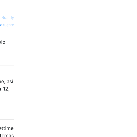
s Brandy
fuente
olo
e, así
-12,
ettime
stemas