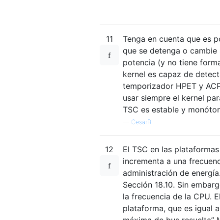
11
Tenga en cuenta que es po
que se detenga o cambie 
potencia (y no tiene forma
kernel es capaz de detect
temporizador HPET y ACPI
usar siempre el kernel pa
TSC es estable y monóto
—
CesarB
12
El TSC en las plataformas
incrementa a una frecuen
administración de energía.
Sección 18.10. Sin embarg
la frecuencia de la CPU. 
plataforma, que es igual a
máxima de bus resuelta” Ma