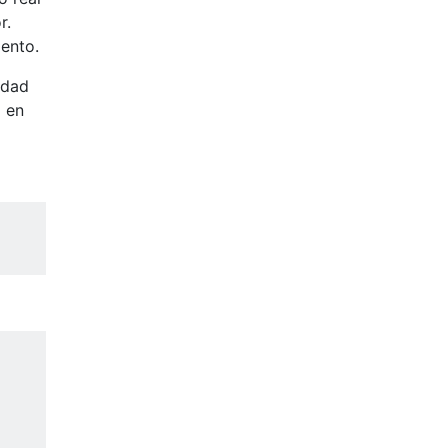
r.
ento.
idad
o en