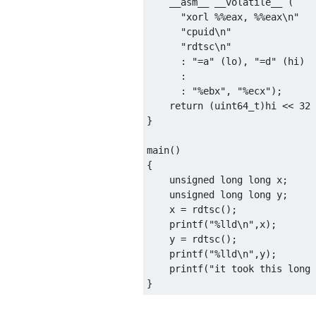
    __asm__ __volatile__ 
(
"xorl %%eax, %%eax\n"
"cpuid\n"
"rdtsc\n"
:
"=a"
(
lo
),
"=d"
(
hi
)
:
:
"%ebx"
,
"%ecx"
);
return
(
uint64_t
)
hi 
<<
32
}
main
()
{
unsigned
long
long
 x
;
unsigned
long
long
 y
;
    x 
=
 rdtsc
();
    printf
(
"%lld\n"
,
x
);
    y 
=
 rdtsc
();
    printf
(
"%lld\n"
,
y
);
    printf
(
"it took this long 
}