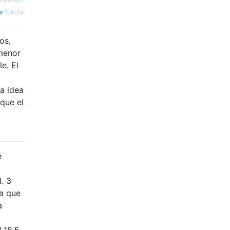
fuente
os,
menor
e. El
a idea
que el
e
. 3
a que
a
.18.5.