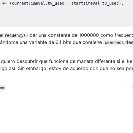
+=
(
currentTimeVal
.
tv_usec 
-
 startTimeVal
.
tv_usec
);
dar una constante de 1000000 como frecuenc
eFrequency()
dándome una variable de 64 bits que contiene
des
uSeconds
quiero descubrir que funciona de manera diferente si el ke
lgo así. Sin embargo, estoy de acuerdo con que no sea port
mer
—