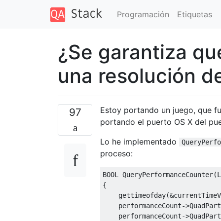
Programación
Etiquetas
¿Se garantiza qu
una resolución 
Estoy portando un juego, que fu
97
portando el puerto OS X del pue
Lo he implementado
QueryPerfo
proceso:
BOOL 
QueryPerformanceCounter
(
L
{
    gettimeofday
(&
currentTimeV
    performanceCount
->
QuadPart
    performanceCount
->
QuadPart