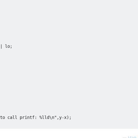
|
 lo
;
to call printf: %lld\n"
,
y
-
x
);
—
Mark 