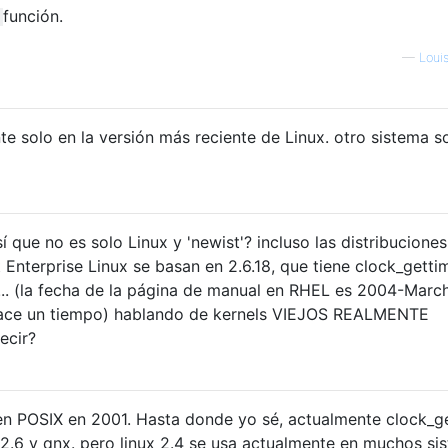
función.
—
Loui
te solo en la versión más reciente de Linux. otro sistema s
í que no es solo Linux y 'newist'? incluso las distribuciones
Enterprise Linux se basan en 2.6.18, que tiene clock_gettim
.. (la fecha de la página de manual en RHEL es 2004-March
hace un tiempo) hablando de kernels VIEJOS REALMENTE
ecir?
 en POSIX en 2001. Hasta donde yo sé, actualmente clock_g
2.6 y qnx. pero linux 2.4 se usa actualmente en muchos si