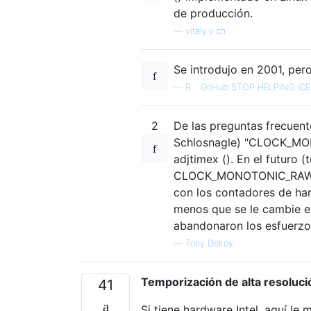
de producción.
—
vitaly.v.ch
Se introdujo en 2001, per
—
R .. GitHub STOP HELPING ICE
2
De las preguntas frecuent
Schlosnagle) "CLOCK_MONO
adjtimex (). En el futuro 
CLOCK_MONOTONIC_RAW que
con los contadores de har
menos que se le cambie e
abandonaron los esfuerzo
—
Tony Delroy
Temporización de alta resoluci
41
Si tiene hardware Intel, aquí le