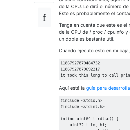
de la CPU. Le dirá el número de
Este es probablemente el conta
Tenga en cuenta que este es el 
de la CPU de / proc / cpuinfo y
un doble es bastante útil.
Cuando ejecuto esto en mi caja
11867927879484732
11867927879692217
it took 
this
long
 to call prin
Aquí está la
guía para desarrolla
#include
<stdio.h>
#include
<stdint.h>
inline
uint64_t
 rdtsc
()
{
uint32_t
 lo
,
 hi
;