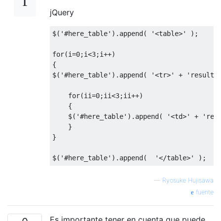
jQuery
$
(
'#here_table'
).
append
(
'<table>'
);
for
(
i
=
0
;
i
<
3
;
i
++)
{
$
(
'#here_table'
).
append
(
'<tr>'
+
'result'
for
(
ii
=
0
;
ii
<
3
;
ii
++)
{
    $
(
'#here_table'
).
append
(
'<td>'
+
'res
}
}
$
(
'#here_table'
).
append
(
'</table>'
);
—
Ryosuke Hujisawa
fuente
Es importante tener en cuenta que puede