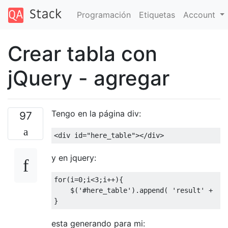
Programación
Etiquetas
Account
Crear tabla con
jQuery - agregar
Tengo en la página div:
97
<
div id
=
"here_table"
></
div
>
y en jquery:
for
(
i
=
0
;
i
<
3
;
i
++){
    $
(
'#here_table'
).
append
(
'result'
+
  i
}
esta generando para mi: