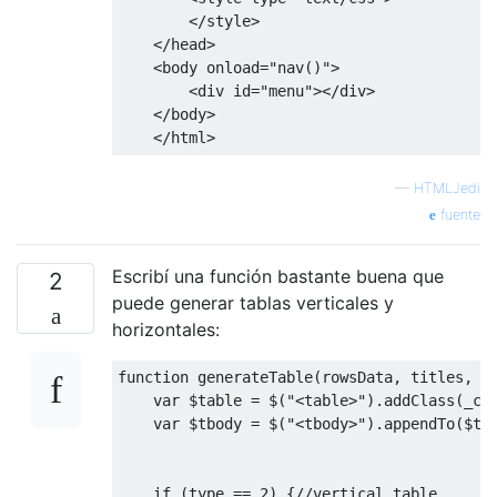
</
style
>
</
head
>
<
body onload
=
"nav()"
>
<
div id
=
"menu"
></
div
>
</
body
>
</
html
>
—
HTMLJedi
fuente
Escribí una función bastante buena que
2
puede generar tablas verticales y
horizontales:
function
 generateTable
(
rowsData
,
 titles
,
 t
var
 $table 
=
 $
(
"<table>"
).
addClass
(
_cl
var
 $tbody 
=
 $
(
"<tbody>"
).
appendTo
(
$ta
if
(
type 
==
2
)
{
//vertical table