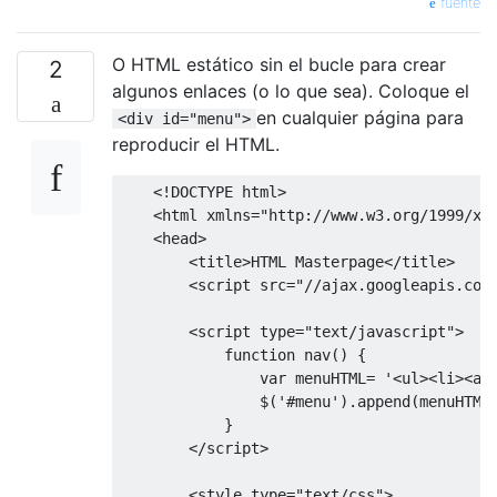
fuente
O HTML estático sin el bucle para crear
2
algunos enlaces (o lo que sea). Coloque el
en cualquier página para
<div id="menu">
reproducir el HTML.
<!
DOCTYPE html
>
<
html xmlns
=
"http://www.w3.org/1999/xh
<
head
>
<
title
>
HTML 
Masterpage
</
title
>
<
script src
=
"//ajax.googleapis.com
<
script type
=
"text/javascript"
>
function
 nav
()
{
var
 menuHTML
=
'<ul><li><a 
                $
(
'#menu'
).
append
(
menuHTML
}
</
script
>
<
style type
=
"text/css"
>