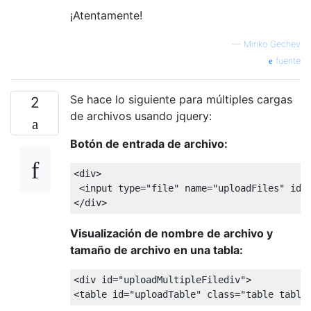
¡Atentamente!
—
Minko Gechev
fuente
Se hace lo siguiente para múltiples cargas
2
de archivos usando jquery:
Botón de entrada de archivo:
<
div
>
<
input type
=
"file"
 name
=
"uploadFiles"
 id
=
</
div
>
Visualización de nombre de archivo y
tamaño de archivo en una tabla:
<
div id
=
"uploadMultipleFilediv"
>
<
table id
=
"uploadTable"
class
=
"table table