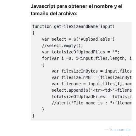
Javascript para obtener el nombre y el
tamaño del archivo:
function
 getFileSizeandName
(
input
)
{
var
 select 
=
 $
(
'#uploadTable'
);
//select.empty();
var
 totalsizeOfUploadFiles 
=
""
;
for
(
var
 i 
=
0
;
 i
<
input
.
files
.
length
;
 i
+
{
var
 filesizeInBytes 
=
 input
.
files
[
var
 filesizeInMB 
=
(
filesizeInByte
var
 filename 
=
 input
.
files
[
i
].
name
        select
.
append
(
$
(
'<tr><td>'
+
filenam
        totalsizeOfUploadFiles 
=
 totalsize
//alert("File name is : "+filename
}
}
—
lk.annamalai