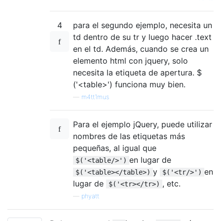
4
para el segundo ejemplo, necesita un
td dentro de su tr y luego hacer .text
en el td. Además, cuando se crea un
elemento html con jquery, solo
necesita la etiqueta de apertura. $
('<table>') funciona muy bien.
—
m4tt1mus
Para el ejemplo jQuery, puede utilizar
nombres de las etiquetas más
pequeñas, al igual que
en lugar de
$('<table/>')
y
en
$('<table></table>)
$('<tr/>')
lugar de
, etc.
$('<tr></tr>)
—
phyatt