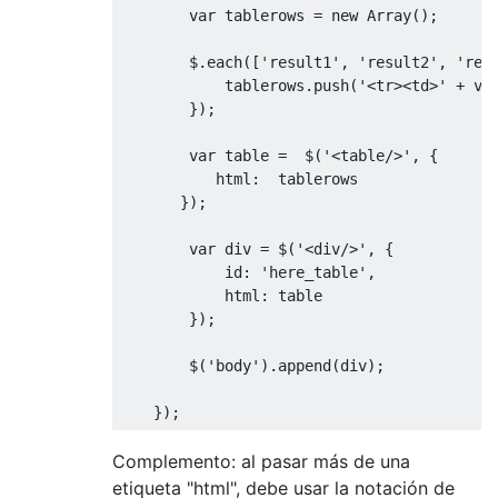
var
 tablerows 
=
new
Array
();
        $
.
each
([
'result1'
,
'result2'
,
'res
            tablerows
.
push
(
'<tr><td>'
+
 va
});
var
 table 
=
  $
(
'<table/>'
,
{
           html
:
  tablerows

});
var
 div 
=
 $
(
'<div/>'
,
{
            id
:
'here_table'
,
            html
:
 table

});
        $
(
'body'
).
append
(
div
);
});
Complemento: al pasar más de una
etiqueta "html", debe usar la notación de