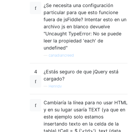
¿Se necesita una configuración
particular para que esto funcione
fuera de jsFiddle? Intentar esto en un
archivo js en blanco devuelve
"Uncaught TypeError: No se puede
leer la propiedad 'each' de
undefined"
—
canadiancreed
4
¿Estás seguro de que jQuery está
cargado?
—
Henridv
Cambiaría la línea para no usar HTML
y en su lugar usaría TEXT (ya que en
este ejemplo solo estamos
insertando texto en la celda de la
tabla) tCell = $ ('<td>') .text (data