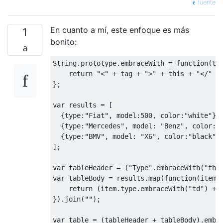
fuente
'data'
:
[{
'a'
:
'Non Real Estate'
,
'b'
{
'a'
:
'Real Estate'
,
'b'
:
'Prope
En cuanto a mí, este enfoque es más
]};
1
bonito:
    feed_table
(
t
);
});
String
.
prototype
.
embraceWith 
=
function
(
ta
return
"<"
+
 tag 
+
">"
+
this
+
"</"
+
};
var
 results 
=
[
{
type
:
"Fiat"
,
 model
:
500
,
 color
:
"white"
},
{
type
:
"Mercedes"
,
 model
:
"Benz"
,
 color
:
"
{
type
:
"BMV"
,
 model
:
"X6"
,
 color
:
"black"
}
];
var
 tableHeader 
=
(
"Type"
.
embraceWith
(
"th"
var
 tableBody 
=
 results
.
map
(
function
(
item
)
return
(
item
.
type
.
embraceWith
(
"td"
)
+
 
}).
join
(
""
);
var
 table 
=
(
tableHeader 
+
 tableBody
).
embr