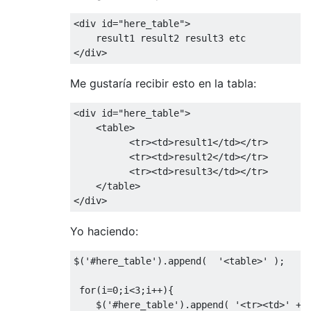
<
div id
=
"here_table"
>
</
div
>
Me gustaría recibir esto en la tabla:
<
div id
=
"here_table"
>
<
table
>
<
tr
><
td
>
result1
<
/td></
tr
>
<
tr
><
td
>
result2
<
/td></
tr
>
<
tr
><
td
>
result3
<
/td></
tr
>
</
table
>
</
div
>
Yo haciendo:
$
(
'#here_table'
).
append
(
'<table>'
);
for
(
i
=
0
;
i
<
3
;
i
++){
    $
(
'#here_table'
).
append
(
'<tr><td>'
+