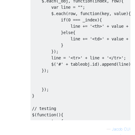
    $
.
each
(
_obj
,
function
(
index
,
 row
){
var
 line 
=
""
;
        $
.
each
(
row
,
function
(
key
,
 value
){
if
(
0
===
 _index
){
                line 
+=
'<th>'
+
 value 
+
'
}
else
{
                line 
+=
'<td>'
+
 value 
+
'
}
});
        line 
=
'<tr>'
+
 line 
+
'</tr>'
;
        $
(
'#'
+
 tableobj
.
id
).
append
(
line
);
});
});
}
// testing
$
(
function
(){
var
 t 
=
{
'id'
:
'here_table'
,
—
Jacob CUI
'header'
:[{
'a'
:
'Asset Tpe'
,
'b'
:
'De