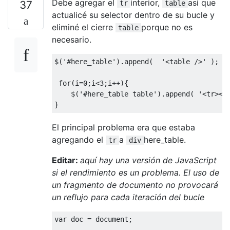
Debe agregar el
interior,
así que
37
tr
table
actualicé su selector dentro de su bucle y
eliminé el cierre
porque no es
table
necesario.
$
(
'#here_table'
).
append
(
'<table />'
);
for
(
i
=
0
;
i
<
3
;
i
++){
    $
(
'#here_table table'
).
append
(
'<tr><t
}
El principal problema era que estaba
agregando el
a
here_table.
tr
div
Editar:
aquí hay una versión de JavaScript
si el rendimiento es un problema. El uso de
un fragmento de documento no provocará
un reflujo para cada iteración del bucle
var
 doc 
=
 document
;