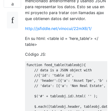
mencionado anteriormente y usando JSON
$
(
'<hr/>'
).
appendTo
(
GroupAnalyse
.
$results
para representar los datos. Esto se usa en
mi proyecto para tratar con llamadas ajax
que obtienen datos del servidor.
http://jsfiddle.net/vinocui/22mX6/1/
En su html: <table id = 'here_table'> </
table>
Código JS:
function
 feed_table
(
tableobj
){
// data is a JSON object with
//{'id': 'table id',
// 'header':[{'a': 'Asset Tpe', 'b' : 
// 'data': [{'a': 'Non Real Estate',  
    $
(
'#'
+
 tableobj
.
id
).
html
(
''
);
    $
.
each
([
tableobj
.
header
,
 tableobj
.
data