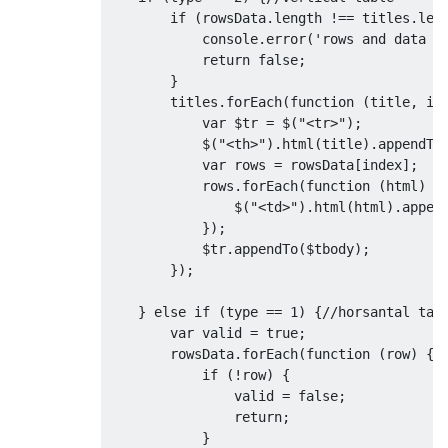
if
(
rowsData
.
length 
!==
 titles
.
len
            console
.
error
(
'rows and data r
return
false
;
}
        titles
.
forEach
(
function
(
title
,
 in
var
 $tr 
=
 $
(
"<tr>"
);
            $
(
"<th>"
).
html
(
title
).
appendTo
var
 rows 
=
 rowsData
[
index
];
            rows
.
forEach
(
function
(
html
)
{
                $
(
"<td>"
).
html
(
html
).
appen
});
            $tr
.
appendTo
(
$tbody
);
});
}
else
if
(
type 
==
1
)
{
//horsantal tab
var
 valid 
=
true
;
        rowsData
.
forEach
(
function
(
row
)
{
if
(!
row
)
{
                valid 
=
false
;
return
;
}