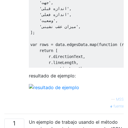
                $
(
"<td>"
).
html
(
html
).
appen
'جهت'
,
});
'اندازه قبلی'
,
            $tr
.
appendTo
(
$tbody
);
'اندازه فعلی'
,
});
'وضعیت'
,
}
'میزان عقب نشینی'
,
];
return
 $table
;
}
var
 rows 
=
 data
.
edgesData
.
map
(
function
(
r
)
return
[
        r
.
directionText
,
        r
.
lineLength
,
        r
.
newLineLength
,
        r
.
stateText
,
resultado de ejemplo:
        r
.
lineLengthDifference

];
});
—
MSS
fuente
var
 $et 
=
 generateTable
(
rows
,
 title
,
1
,
"ta
Un ejemplo de trabajo usando el método
1
$et
.
appendTo
(
GroupAnalyse
.
$results 
);