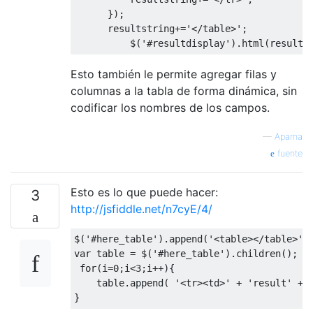
});
      resultstring
+=
'</table>'
;
          $
(
'#resultdisplay'
).
html
(
results
Esto también le permite agregar filas y
columnas a la tabla de forma dinámica, sin
codificar los nombres de los campos.
—
Aparna
fuente
Esto es lo que puede hacer:
3
http://jsfiddle.net/n7cyE/4/
$
(
'#here_table'
).
append
(
'<table></table>'
)
var
 table 
=
 $
(
'#here_table'
).
children
();
for
(
i
=
0
;
i
<
3
;
i
++){
    table
.
append
(
'<tr><td>'
+
'result'
+
 
}