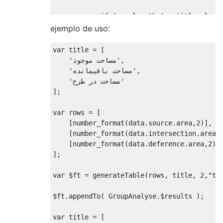
if
(
row
.
length 
!==
 titles
.
leng
                valid 
=
false
;
ejemplo de uso:
return
;
}
var
 title 
=
[
});
'مساحت موجود'
,
'مساحت باقیمانده'
,
if
(!
valid
)
{
'مساحت در طرح'
            console
.
error
(
'rows and data r
];
return
false
;
}
var
 rows 
=
[
[
number_format
(
data
.
source
.
area
,
2
)],
var
 $tr 
=
 $
(
"<tr>"
);
[
number_format
(
data
.
intersection
.
area
,
        titles
.
forEach
(
function
(
title
,
 in
[
number_format
(
data
.
deference
.
area
,
2
)]
            $
(
"<th>"
).
html
(
title
).
appendTo
];
});
        $tr
.
appendTo
(
$tbody
);
var
 $ft 
=
 generateTable
(
rows
,
 title
,
2
,
"ta
        rowsData
.
forEach
(
function
(
row
,
 in
$ft
.
appendTo
(
GroupAnalyse
.
$results 
);
var
 $tr 
=
 $
(
"<tr>"
);
            row
.
forEach
(
function
(
html
)
{
var
 title 
=
[