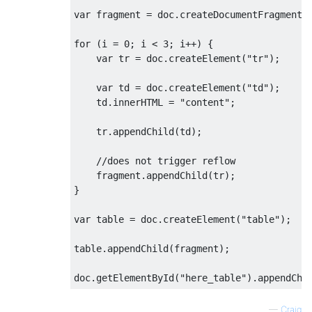
var
 fragment 
=
 doc
.
createDocumentFragment
(
for
(
i 
=
0
;
 i 
<
3
;
 i
++)
{
var
 tr 
=
 doc
.
createElement
(
"tr"
);
var
 td 
=
 doc
.
createElement
(
"td"
);
    td
.
innerHTML 
=
"content"
;
    tr
.
appendChild
(
td
);
//does not trigger reflow
    fragment
.
appendChild
(
tr
);
}
var
 table 
=
 doc
.
createElement
(
"table"
);
table
.
appendChild
(
fragment
);
doc
.
getElementById
(
"here_table"
).
appendChi
—
Craig