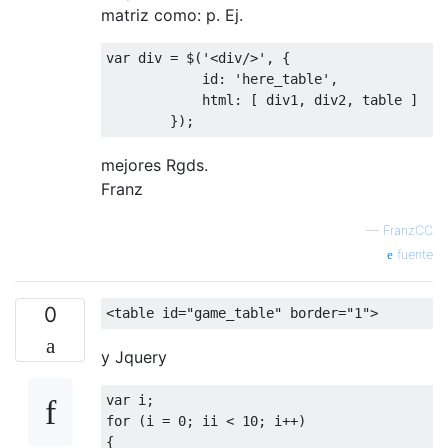
matriz como: p. Ej.
var
 div 
=
 $
(
'<div/>'
,
{
            id
:
'here_table'
,
            html
:
[
 div1
,
 div2
,
 table 
]
});
mejores Rgds.
Franz
—
FranzCC
fuente
0
<
table id
=
"game_table"
 border
=
"1"
>
y Jquery
var
 i
;
for
(
i 
=
0
;
 ii 
<
10
;
 i
++)
{