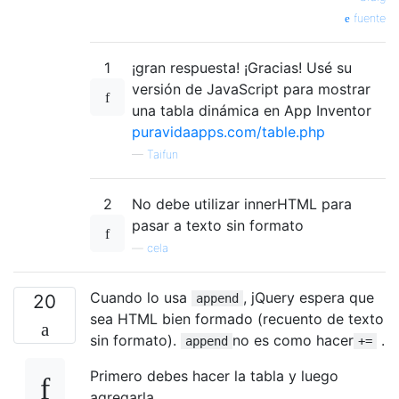
fuente
1
¡gran respuesta! ¡Gracias! Usé su
versión de JavaScript para mostrar
una tabla dinámica en App Inventor
puravidaapps.com/table.php
—
Taifun
2
No debe utilizar innerHTML para
pasar a texto sin formato
—
cela
Cuando lo usa
, jQuery espera que
20
append
sea HTML bien formado (recuento de texto
sin formato).
no es como hacer
.
append
+=
Primero debes hacer la tabla y luego
agregarla.