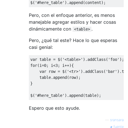
$
(
'#here_table'
).
append
(
content
);
Pero, con el enfoque anterior, es menos
manejable agregar estilos y hacer cosas
dinámicamente con
.
<table>
Pero, ¿qué tal este? Hace lo que esperas
casi genial:
var
 table 
=
 $
(
'<table>'
).
addClass
(
'foo'
);
for
(
i
=
0
;
 i
<
3
;
 i
++){
var
 row 
=
 $
(
'<tr>'
).
addClass
(
'bar'
).
te
    table
.
append
(
row
);
}
$
(
'#here_table'
).
append
(
table
);
Espero que esto ayude.
—
sransara
fuente