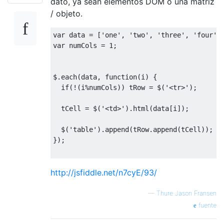
dato, ya sean elementos DOM o una matriz
/ objeto.
var
 data 
=
[
'one'
,
'two'
,
'three'
,
'four'
,
var
 numCols 
=
1
;
$
.
each
(
data
,
function
(
i
)
{
if
(!(
i
%
numCols
))
 tRow 
=
 $
(
'<tr>'
);
  tCell 
=
 $
(
'<td>'
).
html
(
data
[
i
]);
  $
(
'table'
).
append
(
tRow
.
append
(
tCell
));
});
http://jsfiddle.net/n7cyE/93/
—
Thure Jason Fransen
fuente