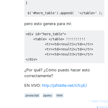
}
 $
(
'#here_table'
).
append
(
'</table>'
);
pero esto genera para mí:
<
div id
=
"here_table"
>
<
table
>
</
table
>
!!!!!!!!!!
<
tr
><
td
>
result1
<
/td></
tr
>
<
tr
><
td
>
result2
<
/td></
tr
>
<
tr
><
td
>
result3
<
/td></
tr
>
</
div
>
¿Por qué? ¿Cómo puedo hacer esto
correctamente?
EN VIVO:
http://jsfiddle.net/n7cyE/
javascript
jquery
html
—
Mark Fondy
fuente