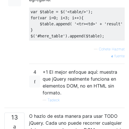
var
 $table 
=
 $
(
'<table/>'
);
for
(
var
 i
=
0
;
 i
<
3
;
 i
++){
    $table
.
append
(
'<tr><td>'
+
'result'
+
}
$
(
'#here_table'
).
append
(
$table
);
—
Cohete Hazmat
fuente
4
+1 El mejor enfoque aquí: muestra
que jQuery realmente funciona en
elementos DOM, no en HTML sin
formato.
—
Tadeck
O hazlo de esta manera para usar TODO
13
jQuery. Cada uno puede recorrer cualquier