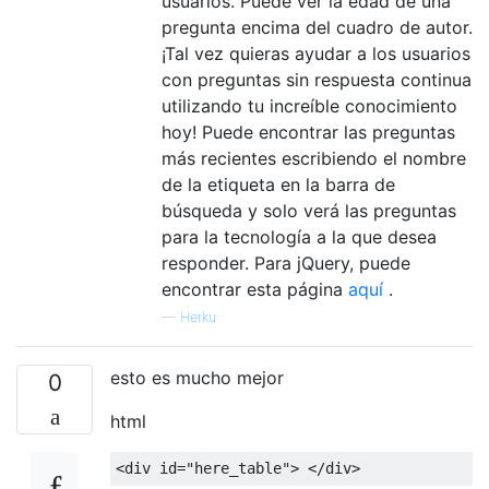
usuarios. Puede ver la edad de una
pregunta encima del cuadro de autor.
¡Tal vez quieras ayudar a los usuarios
con preguntas sin respuesta continua
utilizando tu increíble conocimiento
hoy! Puede encontrar las preguntas
más recientes escribiendo el nombre
de la etiqueta en la barra de
búsqueda y solo verá las preguntas
para la tecnología a la que desea
responder. Para jQuery, puede
encontrar esta página
aquí
.
—
Herku
esto es mucho mejor
0
html
<
div id
=
"here_table"
>
</
div
>