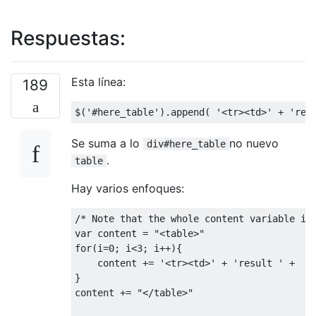
Respuestas:
Esta línea:
189
$
(
'#here_table'
).
append
(
'<tr><td>'
+
'res
Se suma a lo
no nuevo
div#here_table
.
table
Hay varios enfoques:
/* Note that the whole content variable is
var
 content 
=
"<table>"
for
(
i
=
0
;
 i
<
3
;
 i
++){
    content 
+=
'<tr><td>'
+
'result '
+
  i
}
content 
+=
"</table>"