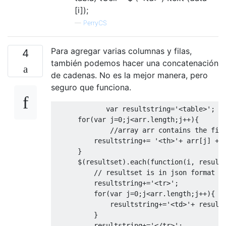
[i]);
—
PerryCS
Para agregar varias columnas y filas,
4
también podemos hacer una concatenación
de cadenas. No es la mejor manera, pero
seguro que funciona.
var
 resultstring
=
'<table>'
;
for
(
var
 j
=
0
;
j
<
arr
.
length
;
j
++){
//array arr contains the fie
          resultstring
+=
'<th>'
+
 arr
[
j
]
+
}
      $
(
resultset
).
each
(
function
(
i
,
 result
// resultset is in json format
          resultstring
+=
'<tr>'
;
for
(
var
 j
=
0
;
j
<
arr
.
length
;
j
++){
              resultstring
+=
'<td>'
+
 result
}
          resultstring
+=
'</tr>'
;