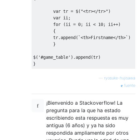
var
 tr 
=
 $
(
"<tr></tr>"
)
var
 ii
;
for
(
ii 
=
0
;
 ii 
<
10
;
 ii
++)
{
        tr
.
append
(`<
th
>
Firstname
</
th
>`)
}
$
(
'#game_table'
).
append
(
tr
)
}
—
ryosuke-hujisawa
fuente
¡Bienvenido a Stackoverflow! La
pregunta para la que ha estado
escribiendo esta respuesta es muy
antigua (6 años) y ya ha sido
respondida ampliamente por otros