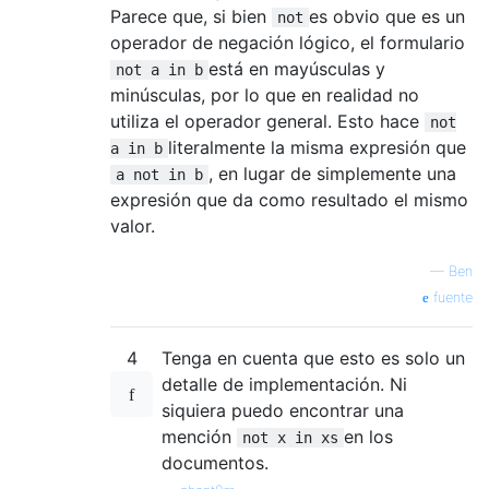
11
 LOAD_CONST               
0
Parece que, si bien
es obvio que es un
not
14
 RETURN_VALUE      
operador de negación lógico, el formulario
está en mayúsculas y
not a in b
minúsculas, por lo que en realidad no
utiliza el operador general. Esto hace
not
literalmente la misma expresión que
a in b
, en lugar de simplemente una
a not in b
expresión que da como resultado el mismo
valor.
—
Ben
fuente
4
Tenga en cuenta que esto es solo un
detalle de implementación. Ni
siquiera puedo encontrar una
mención
en los
not x in xs
documentos.