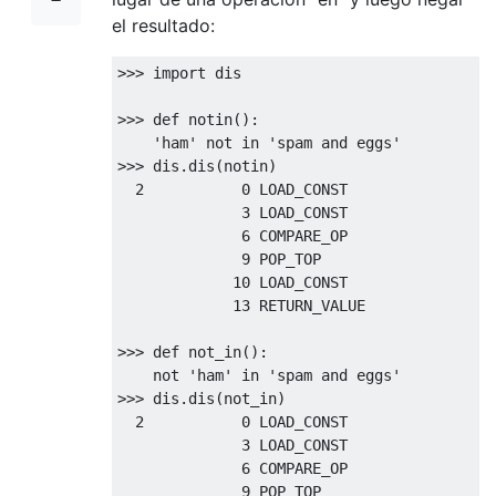
el resultado:
>>>
import
 dis

>>>
def
 notin
():
'ham'
not
in
'spam and eggs'
>>>
 dis
.
dis
(
notin
)
2
0
 LOAD_CONST               
1
3
 LOAD_CONST               
2
6
 COMPARE_OP               
7
9
 POP_TOP             

10
 LOAD_CONST               
0
13
 RETURN_VALUE    

>>>
def
 not_in
():
not
'ham'
in
'spam and eggs'
>>>
 dis
.
dis
(
not_in
)
2
0
 LOAD_CONST               
1
3
 LOAD_CONST               
2
6
 COMPARE_OP               
7
9
 POP_TOP             
