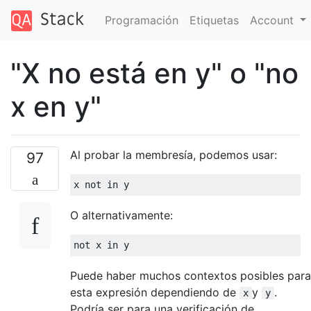
Programación
Etiquetas
Account
"X no está en y" o "no
x en y"
Al probar la membresía, podemos usar:
97
x 
not
in
 y
O alternativamente:
not
 x 
in
 y
Puede haber muchos contextos posibles para
esta expresión dependiendo de
y
.
x
y
Podría ser para una verificación de