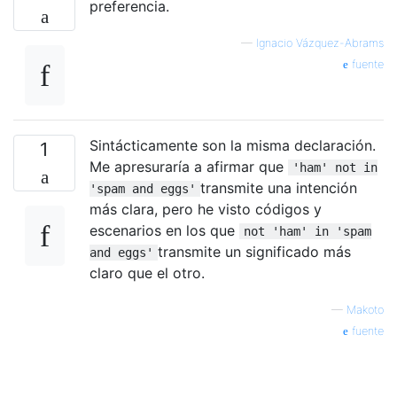
preferencia.
—
Ignacio Vázquez-Abrams
fuente
Sintácticamente son la misma declaración.
1
Me apresuraría a afirmar que
'ham' not in
transmite una intención
'spam and eggs'
más clara, pero he visto códigos y
escenarios en los que
not 'ham' in 'spam
transmite un significado más
and eggs'
claro que el otro.
—
Makoto
fuente