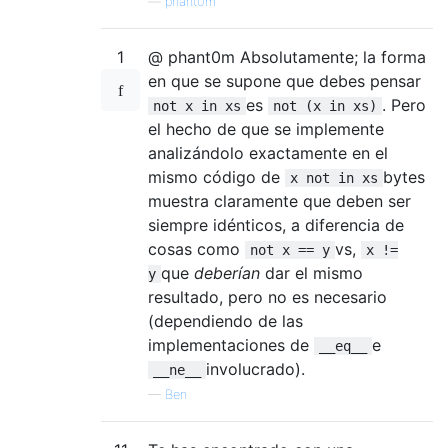
—
phant0m
1
@ phant0m Absolutamente; la forma
en que se supone que debes pensar
es
. Pero
not x in xs
not (x in xs)
el hecho de que se implemente
analizándolo exactamente en el
mismo código de
bytes
x not in xs
muestra claramente que deben ser
siempre idénticos, a diferencia de
cosas como
vs,
not x == y
x !=
que
deberían
dar el mismo
y
resultado, pero no es necesario
(dependiendo de las
implementaciones de
e
__eq__
involucrado).
__ne__
—
Ben