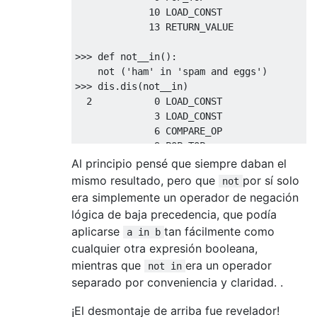
10
 LOAD_CONST               
0
13
 RETURN_VALUE    

>>>
def
 not__in
():
not
(
'ham'
in
'spam and eggs'
)
>>>
 dis
.
dis
(
not__in
)
2
0
 LOAD_CONST               
1
3
 LOAD_CONST               
2
6
 COMPARE_OP               
7
9
 POP_TOP             

10
 LOAD_CONST               
0
Al principio pensé que siempre daban el
13
 RETURN_VALUE        

mismo resultado, pero que
por sí solo
not
era simplemente un operador de negación
>>>
def
 noteq
():
lógica de baja precedencia, que podía
not
'ham'
==
'spam and eggs'
aplicarse
tan fácilmente como
a in b
>>>
 dis
.
dis
(
noteq
)
cualquier otra expresión booleana,
2
0
 LOAD_CONST               
1
mientras que
era un operador
3
 LOAD_CONST               
2
not in
6
 COMPARE_OP               
2
separado por conveniencia y claridad. .
9
 UNARY_NOT           

¡El desmontaje de arriba fue revelador!
10
 POP_TOP             
