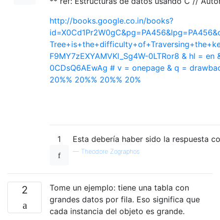
** ref: Estructuras de datos usando C // Au
http://books.google.co.in/books?
id=X0Cd1Pr2W0gC&pg=PA456&lpg=PA456&
Tree+is+the+difficulty+of+Traversing+the
F9MY7zEXYAMVKl_Sg4W-0LTRor8 & hl = en &
0CDsQ6AEwAg # v = onepage & q = drawb
20%% 20%% 20%% 20%
1
Esta debería haber sido la respuesta co
—
Theodore Zographos
Tome un ejemplo: tiene una tabla con
2
grandes datos por fila. Eso significa que
cada instancia del objeto es grande.