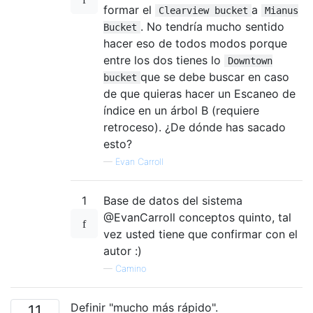
formar el
a
Clearview bucket
Mianus
. No tendría mucho sentido
Bucket
hacer eso de todos modos porque
entre los dos tienes lo
Downtown
que se debe buscar en caso
bucket
de que quieras hacer un Escaneo de
índice en un árbol B (requiere
retroceso). ¿De dónde has sacado
esto?
—
Evan Carroll
1
Base de datos del sistema
@EvanCarroll conceptos quinto, tal
vez usted tiene que confirmar con el
autor :)
—
Camino
Definir "mucho más rápido".
11