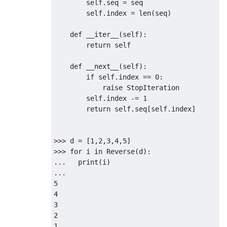
        self
.
seq 
=
 seq

        self
.
index 
=
 len
(
seq
)
def
 __iter__
(
self
):
return
 self

def
 __next__
(
self
):
if
 self
.
index 
==
0
:
raise
StopIteration
        self
.
index 
-=
1
return
 self
.
seq
[
self
.
index
]
>>>
 d 
=
[
1
,
2
,
3
,
4
,
5
]
>>>
for
 i 
in
Reverse
(
d
):
...
print
(
i
)
...
5
4
3
2
1