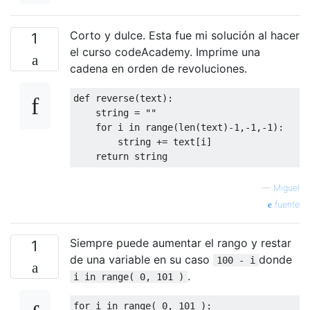
Corto y dulce. Esta fue mi solución al hacer
1
el curso codeAcademy. Imprime una
cadena en orden de revoluciones.
def
 reverse
(
text
):
    string 
=
""
for
 i 
in
 range
(
len
(
text
)-
1
,-
1
,-
1
):
        string 
+=
 text
[
i
]
return
 string    
—
Miguel
fuente
Siempre puede aumentar el rango y restar
1
de una variable en su caso
donde
100 - i
.
i in range( 0, 101 )
for
 i 
in
 range
(
0
,
101
):