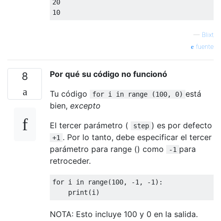
20
10
—
Blixt
fuente
Por qué su código no funcionó
8
Tu código
está
for i in range (100, 0)
bien,
excepto
El tercer parámetro (
) es por defecto
step
. Por lo tanto, debe especificar el tercer
+1
parámetro para range () como
para
-1
retroceder.
for
 i 
in
 range
(
100
,
-
1
,
-
1
):
print
(
i
)
NOTA: Esto incluye 100 y 0 en la salida.