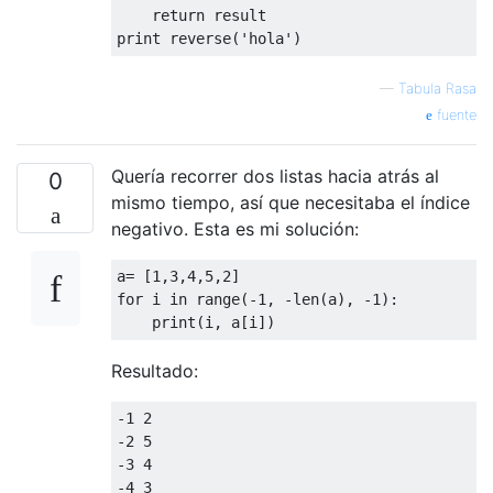
return
print
 reverse
(
'hola'
)
—
Tabula Rasa
fuente
Quería recorrer dos listas hacia atrás al
0
mismo tiempo, así que necesitaba el índice
negativo. Esta es mi solución:
a
=
[
1
,
3
,
4
,
5
,
2
]
for
 i 
in
 range
(-
1
,
-
len
(
a
),
-
1
):
print
(
i
,
 a
[
i
])
Resultado:
-
1
2
-
2
5
-
3
4
-
4
3