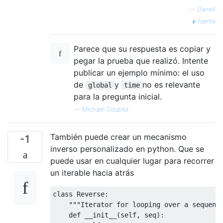
—
Darrell
fuente
Parece que su respuesta es copiar y
pegar la prueba que realizó. Intente
publicar un ejemplo mínimo: el uso
de
y
no es relevante
global
time
para la pregunta inicial.
—
Michael Doubez
También puede crear un mecanismo
-1
inverso personalizado en python. Que se
puede usar en cualquier lugar para recorrer
un iterable hacia atrás
class
Reverse
:
"""Iterator for looping over a sequenc
def
 __init__
(
self
,
 seq
):