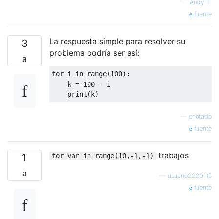
—
Andy T.
fuente
La respuesta simple para resolver su
3
problema podría ser así:
for
 i 
in
 range
(
100
):
    k 
=
100
-
 i

print
(
k
)
—
enotado
fuente
trabajos
1
for var in range(10,-1,-1)
—
usuario2220115
fuente