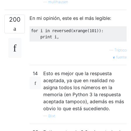
—
mulllhausen
En mi opinión, este es el más legible:
200
for
 i 
in
 reversed
(
xrange
(
101
)):
print
 i
,
—
Tríptico
fuente
14
Esto es mejor que la respuesta
aceptada, ya que en realidad no
asigna todos los números en la
memoria (en Python 3 la respuesta
aceptada tampoco), además es más
obvio lo que está sucediendo.
—
Blixt