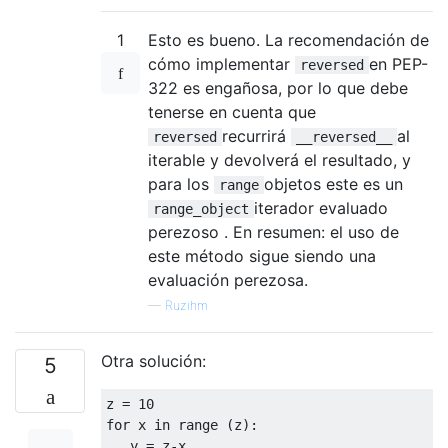
1
Esto es bueno. La recomendación de
cómo implementar
en PEP-
reversed
322 es engañosa, por lo que debe
tenerse en cuenta que
recurrirá
al
reversed
__reversed__
iterable y devolverá el resultado, y
para los
objetos este es un
range
iterador evaluado
range_object
perezoso . En resumen: el uso de
este método sigue siendo una
evaluación perezosa.
—
Ruzihm
Otra solución:
5
z 
=
10
for
 x 
in
 range 
(
z
):
   y 
=
 z
-
x
