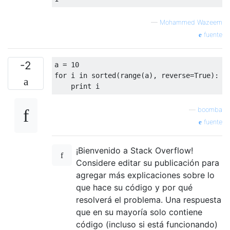
—
Mohammed Wazeem
fuente
-2
a 
=
10
for
 i 
in
 sorted
(
range
(
a
),
 reverse
=
True
):
print
 i
—
boomba
fuente
¡Bienvenido a Stack Overflow!
Considere editar su publicación para
agregar más explicaciones sobre lo
que hace su código y por qué
resolverá el problema. Una respuesta
que en su mayoría solo contiene
código (incluso si está funcionando)