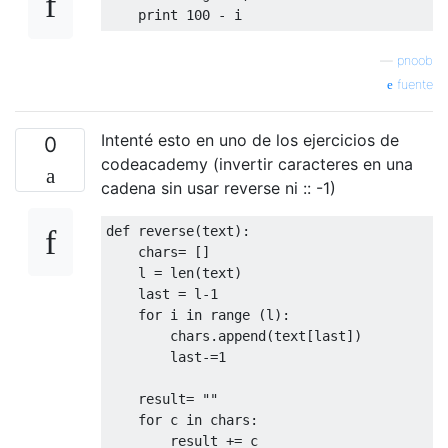
print
100
-
 i
—
pnoob
fuente
Intenté esto en uno de los ejercicios de
0
codeacademy (invertir caracteres en una
cadena sin usar reverse ni :: -1)
def
 reverse
(
text
):
    chars
=
[]
    l 
=
 len
(
text
)
    last 
=
 l
-
1
for
 i 
in
 range 
(
l
):
        chars
.
append
(
text
[
last
])
        last
-=
1
    result
=
""
for
 c 
in
 chars
:
        result 
+=
 c
