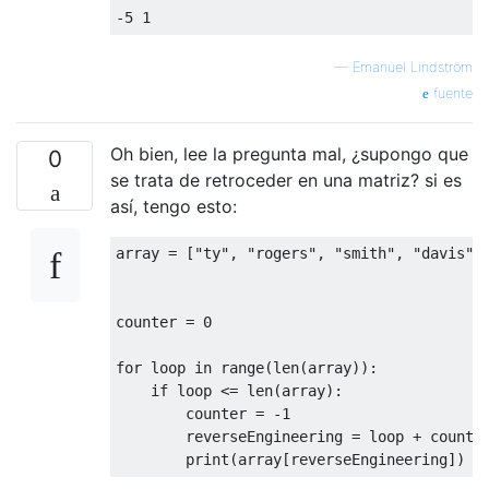
-
5
1
—
Emanuel Lindström
fuente
Oh bien, lee la pregunta mal, ¿supongo que
0
se trata de retroceder en una matriz? si es
así, tengo esto:
array 
=
[
"ty"
,
"rogers"
,
"smith"
,
"davis"
,
counter 
=
0
for
 loop 
in
 range
(
len
(
array
)):
if
 loop 
<=
 len
(
array
):
        counter 
=
-
1
        reverseEngineering 
=
 loop 
+
 counter
print
(
array
[
reverseEngineering
])