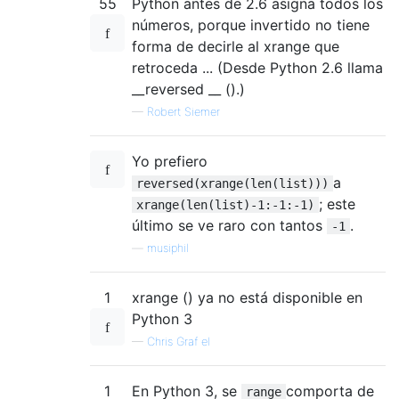
55
Python antes de 2.6 asigna todos los
números, porque invertido no tiene
forma de decirle al xrange que
retroceda ... (Desde Python 2.6 llama
__reversed __ ().)
—
Robert Siemer
Yo prefiero
a
reversed(xrange(len(list)))
; este
xrange(len(list)-1:-1:-1)
último se ve raro con tantos
.
-1
—
musiphil
1
xrange () ya no está disponible en
Python 3
—
Chris Graf el
1
En Python 3, se
comporta de
range