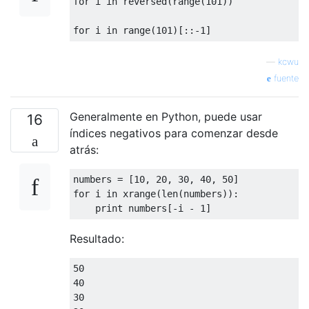
for
 i 
in
 reversed
(
range
(
101
))
for
 i 
in
 range
(
101
)[::-
1
]
—
kcwu
fuente
Generalmente en Python, puede usar
16
índices negativos para comenzar desde
atrás:
numbers 
=
[
10
,
20
,
30
,
40
,
50
]
for
 i 
in
 xrange
(
len
(
numbers
)):
print
 numbers
[-
i 
-
1
]
Resultado:
50
40
30