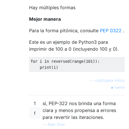
Hay múltiples formas
Mejor manera
Para la forma pitónica, consulte
PEP 0322
.
Este es un ejemplo de Python3 para
imprimir de 100 a 0 (incluyendo 100 y 0).
for
 i 
in
 reversed
(
range
(
101
)):
print
(
i
)
—
codificador mítico
fuente
1
sí, PEP-322 nos brinda una forma
clara y menos propensa a errores
para revertir las iteraciones.
—
Allen Shen