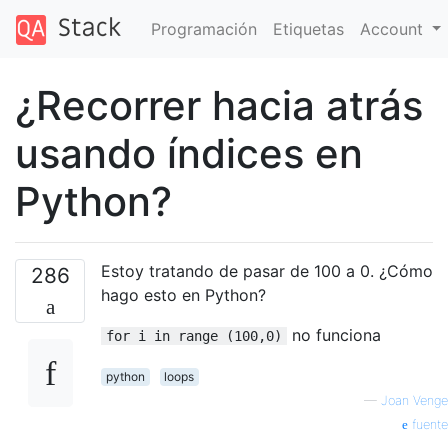
Programación
Etiquetas
Account
¿Recorrer hacia atrás
usando índices en
Python?
Estoy tratando de pasar de 100 a 0. ¿Cómo
286
hago esto en Python?
no funciona
for i in range (100,0)
python
loops
—
Joan Venge
fuente