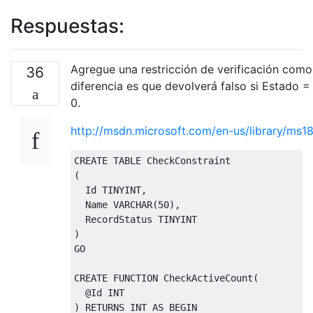
Respuestas:
Agregue una restricción de verificación como
36
diferencia es que devolverá falso si Estado 
0.
http://msdn.microsoft.com/en-us/library/ms
CREATE
TABLE
(
  Id TINYINT
,
  Name VARCHAR
(
50
),
)
GO

CREATE
FUNCTION
 CheckActiveCount
(
@
)
 RETURNS INT 
AS
BEGIN