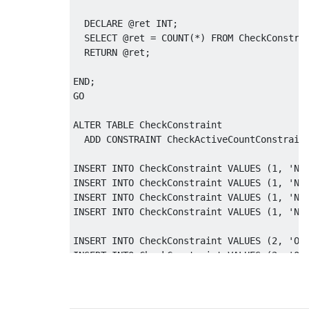
DECLARE
@
ret INT
;
SELECT
@
ret 
=
 COUNT
(*)
FROM
 CheckConstra
RETURN
@
ret
;
END
;
GO

ALTER
TABLE
 CheckConstraint

ADD
CONSTRAINT
 CheckActiveCountConstrain
INSERT
INTO
 CheckConstraint 
VALUES
(
1
,
'No
INSERT
INTO
 CheckConstraint 
VALUES
(
1
,
'No
INSERT
INTO
 CheckConstraint 
VALUES
(
1
,
'No
INSERT
INTO
 CheckConstraint 
VALUES
(
1
,
'No
INSERT
INTO
 CheckConstraint 
VALUES
(
2
,
'Oh
INSERT
INTO
 CheckConstraint 
VALUES
(
2
,
'Oh
-- Msg 547, Level 16, State 0, Line 14
-- The INSERT statement conflicted with th
INSERT
INTO
 CheckConstraint 
VALUES
(
2
,
'Oh