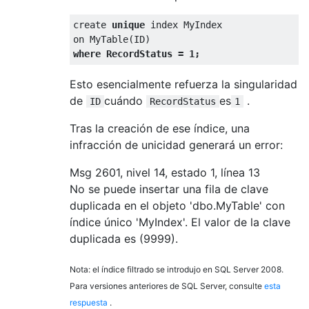
create
unique
index
on
 MyTable
(
ID
)
where
 RecordStatus 
=
1
;
Esto esencialmente refuerza la singularidad
de
cuándo
es
.
ID
RecordStatus
1
Tras la creación de ese índice, una
infracción de unicidad generará un error:
Msg 2601, nivel 14, estado 1, línea 13
No se puede insertar una fila de clave
duplicada en el objeto 'dbo.MyTable' con
índice único 'MyIndex'. El valor de la clave
duplicada es (9999).
Nota: el índice filtrado se introdujo en SQL Server 2008.
Para versiones anteriores de SQL Server, consulte
esta
respuesta
.