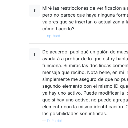
Miré las restricciones de verificación a 
SELECT
*
FROM
 CheckConstraint
;
-- Id   Name         RecordStatus
pero no parece que haya ninguna forma
-- ---- ------------ ------------
valores que se insertan o actualizan a l
-- 1    No Problems  2
cómo hacerlo?
-- 1    No Problems  2
—
np-hard
-- 1    No Problems  2
-- 1    No Problems  1
-- 2    Oh no!       1
De acuerdo, publiqué un guión de mues
-- 2    Oh no!       2
ayudará a probar de lo que estoy habl
funciona. Si miras las dos líneas comen
ALTER
TABLE
 CheckConstraint

mensaje que recibo. Nota bene, en mi 
DROP
CONSTRAINT
 CheckActiveCountConstrai
simplemente me aseguro de que no pu
segundo elemento con el mismo ID que 
DROP
FUNCTION
 CheckActiveCount
;
DROP
TABLE
 CheckConstraint
;
ya hay uno activo. Puede modificar la 
que si hay uno activo, no puede agrega
elemento con la misma identificación. 
las posibilidades son infinitas.
—
D. Patrick