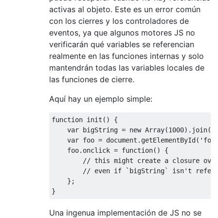
activas al objeto. Este es un error común
con los cierres y los controladores de
eventos, ya que algunos motores JS no
verificarán qué variables se referencian
realmente en las funciones internas y solo
mantendrán todas las variables locales de
las funciones de cierre.
Aquí hay un ejemplo simple:
function
 init
()
{
var
 bigString 
=
new
Array
(
1000
).
join
(
'
var
 foo 
=
 document
.
getElementById
(
'foo
    foo
.
onclick 
=
function
()
{
// this might create a closure ove
// even if `bigString` isn't refer
};
}
Una ingenua implementación de JS no se