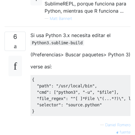
SublimeREPL, porque funciona para
Python, mientras que R funciona ...
—
Matt Bannert
Si usa Python 3.x necesita editar el
6
Python3.sublime-build
(Preferencias> Buscar paquetes> Python 3)
verse así:
{
"path"
:
"/usr/local/bin"
,
"cmd"
:
[
"python3"
,
"-u"
,
"$file"
],
"file_regex"
:
"^[ ]*File \"(...*?)\", li
"selector"
:
"source.python"
}
—
Daniel Romero
fuente