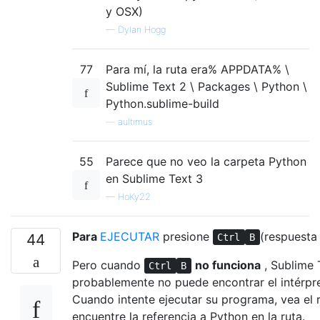
y OSX)
—
Dylan Hogg
77
Para mí, la ruta era% APPDATA% \
Sublime Text 2 \ Packages \ Python \
Python.sublime-build
—
aultimus
55
Parece que no veo la carpeta Python
en Sublime Text 3
—
HoKy22
Para
EJECUTAR
presione
(respuesta
44
Ctrl
B
Pero cuando
no funciona
, Sublime 
Ctrl
B
probablemente no puede encontrar el intérpr
Cuando intente ejecutar su programa, vea el r
encuentre la referencia a Python en la ruta.