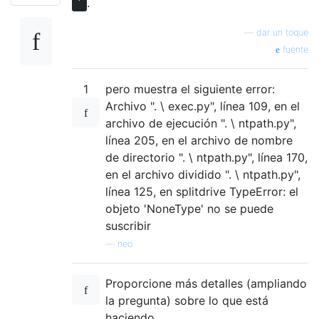
.
`
—
dar un toque
fuente
1
pero muestra el siguiente error:
Archivo ". \ exec.py", línea 109, en el
archivo de ejecución ". \ ntpath.py",
línea 205, en el archivo de nombre
de directorio ". \ ntpath.py", línea 170,
en el archivo dividido ". \ ntpath.py",
línea 125, en splitdrive TypeError: el
objeto 'NoneType' no se puede
suscribir
—
neo
Proporcione más detalles (ampliando
la pregunta) sobre lo que está
haciendo.