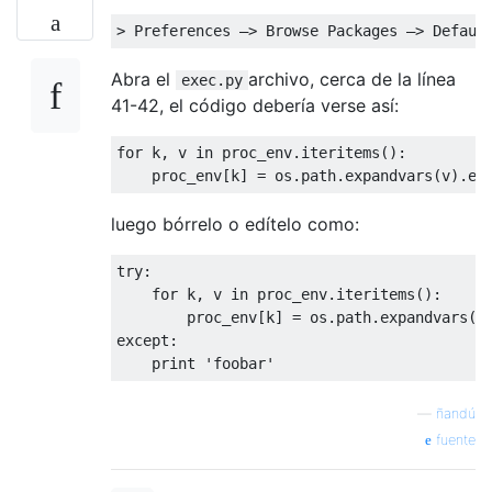
>
Preferences
–>
Browse
Packages
–>
Defaul
Abra el
archivo, cerca de la línea
exec.py
41-42, el código debería verse así:
for
 k
,
 v 
in
 proc_env
.
iteritems
():
    proc_env
[
k
]
=
 os
.
path
.
expandvars
(
v
).
en
luego bórrelo o edítelo como:
try
:
for
 k
,
 v 
in
 proc_env
.
iteritems
():
        proc_env
[
k
]
=
 os
.
path
.
expandvars
(
v
except
:
print
'foobar'
—
ñandú
fuente