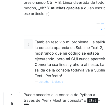
presionando Ctrl + B. Línea divertida de todo
modos, ¿eh? Y
muchas gracias
a quien escri
ese artículo ;-)
—
an
f
También resolvió mi problema. La salid
la consola aparecía en Sublime Text 2,
mostrando que mi código se estaba
ejecutando, pero mi GUI nunca apareci
Comenté esa línea, y ahora ahí está. La
salida de la consola todavía va a Subli
Text. ¡Perfecto!
—
Jonathan Lidbeck
Puede acceder a la consola de Python a
1
través de "Ver / Mostrar consola" o
+
Ctrl