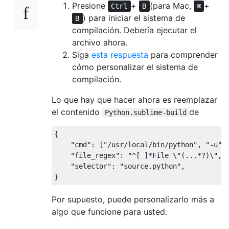
Presione
+
(para Mac,
+
Ctrl
B
⌘
) para iniciar el sistema de
B
compilación. Debería ejecutar el
archivo ahora.
Siga
esta respuesta
para comprender
cómo personalizar el sistema de
compilación.
Lo que hay que hacer ahora es reemplazar
el contenido
de
Python.sublime-build
{
"cmd"
:
[
"/usr/local/bin/python"
,
"-u"
,
"file_regex"
:
"^[ ]*File \"(...*?)\", 
"selector"
:
"source.python"
,
}
Por supuesto, puede personalizarlo más a
algo que funcione para usted.