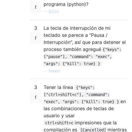
programa (python)?
—
Ib33X
3
La tecla de interrupción de mi
teclado se parece a "Pausa /
Interrupción", así que para detener el
proceso también agregué
{"keys":
["pause"], "command": "exec",
"args": {"kill": true} }
—
helado
3
Tener la línea
{"keys":
["ctrl+shift+c"], "command":
en
"exec", "args": {"kill": true} }
las combinaciones de teclas de
usuario y usar
impresiones que la
ctrl+shift+c
compilación es
mientras
[Cancelled]