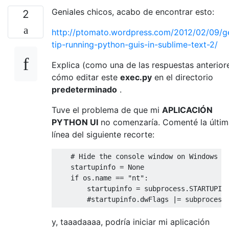
Geniales chicos, acabo de encontrar esto:
2
http://ptomato.wordpress.com/2012/02/09/g
tip-running-python-guis-in-sublime-text-2/
Explica (como una de las respuestas anterior
cómo editar este
exec.py
en el directorio
predeterminado
.
Tuve el problema de que mi
APLICACIÓN
PYTHON UI
no comenzaría. Comenté la últim
línea del siguiente recorte:
# Hide the console window on Windows
    startupinfo 
=
None
if
 os
.
name 
==
"nt"
:
        startupinfo 
=
 subprocess
.
STARTUPIN
#startupinfo.dwFlags |= subprocess
y, taaadaaaa, podría iniciar mi aplicación