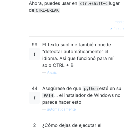
Ahora, puedes usar en
lugar
ctrl+shift+c
de
CTRL+BREAK
—
matiit
fuente
99
El texto sublime también puede
"detectar automáticamente" el
idioma. Así que funcionó para mí
solo CTRL + B
—
Alexis
44
Asegúrese de que
esté en su
python
... el instalador de Windows no
PATH
parece hacer esto
—
automáticamente
2
¿Cómo dejas de ejecutar el