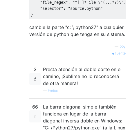
"file_regex"
:
"^[ ]*File \"(...*?)\", 
"selector"
:
"source.python"
}
cambie la parte "c: \ python27" a cualquier
versión de python que tenga en su sistema.
—
ppy
fuente
3
Presta atención al doble corte en el
camino, ¡Sublime no lo reconocerá
de otra manera!
—
Enrico
66
La barra diagonal simple también
funciona en lugar de la barra
diagonal inversa doble en Windows:
"C: /Python27/python.exe" (a la Linux