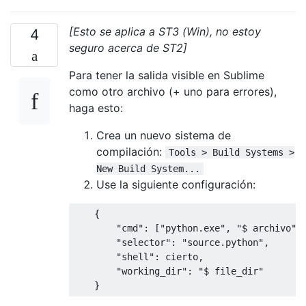
[Esto se aplica a ST3 (Win), no estoy
4
seguro acerca de ST2]
Para tener la salida visible en Sublime
como otro archivo (+ uno para errores),
haga esto:
Crea un nuevo sistema de
compilación:
Tools > Build Systems >
New Build System...
Use la siguiente configuración:
    {

        "cmd": ["python.exe", "$ archivo", 
        "selector": "source.python",

        "shell": cierto,

        "working_dir": "$ file_dir"
