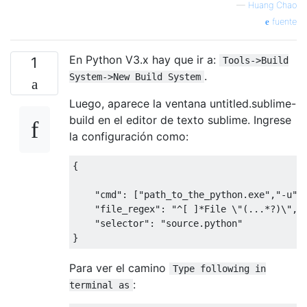
—
Huang Chao
fuente
En Python V3.x hay que ir a:
1
Tools->Build
.
System->New Build System
Luego, aparece la ventana untitled.sublime-
build en el editor de texto sublime. Ingrese
la configuración como:
{
"cmd"
:
[
"path_to_the_python.exe"
,
"-u"
,
"file_regex"
:
"^[ ]*File \"(...*?)\", 
"selector"
:
"source.python"
}
Para ver el camino
Type following in
:
terminal as