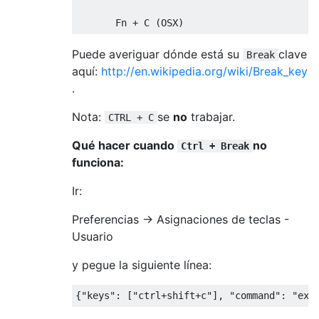
Fn
+
 C 
(
OSX
)
Puede averiguar dónde está su
clave
Break
aquí:
http://en.wikipedia.org/wiki/Break_key
.
Nota:
se
no
trabajar.
CTRL + C
Qué hacer cuando
no
Ctrl + Break
funciona:
Ir:
Preferencias -> Asignaciones de teclas -
Usuario
y pegue la siguiente línea:
{
"keys"
:
[
"ctrl+shift+c"
],
"command"
:
"exe