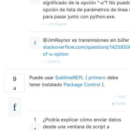
significado de la opción "-u"? No puedo
opción de lista de parámetros de líne
para pasar junto con python.exe.
—
Jim Raynor
@JimRaynor es transmisiones sin búfer
stackoverflow.com/questions/14258500
of-u-option
—
Qwerty
Puede usar
SublimeREPL
(
primero
debe
9
tener instalado
Package Control
).
—
invis
fuente
1
¿Podría explicar cómo enviar datos
desde una ventana de script a