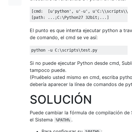
[
cmd
:
[
u
'python'
,
 u
'-u'
,
 u
'C:\\scripts\\t
[
path
:
...;
C
:
\Python27 
32bit
;...]
El punto es que intenta ejecutar python a trav
de comando, el cmd se ve así:
python 
-
u C
:
\scripts\test
.
py
Si no puede ejecutar Python desde cmd, Subl
tampoco puede.
(Pruébelo usted mismo en cmd, escriba pytho
debería aparecer la línea de comandos de py
SOLUCIÓN
Puede cambiar la fórmula de compilación de 
el Sistema
.
%PATH%
Para configurar su
:
%PATH%