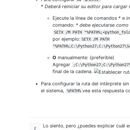
*
Deberá reiniciar su editor para cargar
Ejecute la línea de comandos * e i
comando:
* debe ejecutarse como 
SETX /M PATH "%PATH%;<python_fol
por ejemplo:
SETX /M PATH
"%PATH%;C:\Python27;C:\Python27\S
O
manualmente: (preferible)
Agregar
;C:\Python27;C:\Python27
final de la cadena.
Para configurar la ruta del intérprete si
el sistema,
vea esta respuesta 
%PATH%
Lo siento, pero ¿puedes explicar cuál e