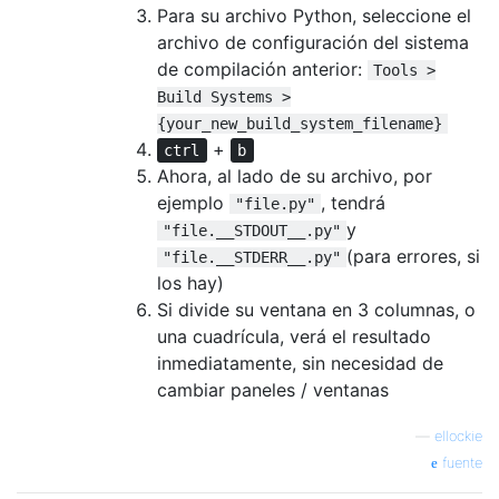
Para su archivo Python, seleccione el
archivo de configuración del sistema
de compilación anterior:
Tools >
Build Systems >
{your_new_build_system_filename}
+
ctrl
b
Ahora, al lado de su archivo, por
ejemplo
, tendrá
"file.py"
y
"file.__STDOUT__.py"
(para errores, si
"file.__STDERR__.py"
los hay)
Si divide su ventana en 3 columnas, o
una cuadrícula, verá el resultado
inmediatamente, sin necesidad de
cambiar paneles / ventanas
—
ellockie
fuente