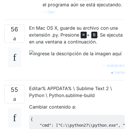
el programa aún se está ejecutando.
—
Devi
En Mac OS X, guarde su archivo con una
56
extensión .py. Presione
+
. Se ejecuta
⌘
B
en una ventana a continuación.
—
bobobobo
fuente
Editar% APPDATA% \ Sublime Text 2 \
55
Python \ Python.sublime-build
Cambiar contenido a:
{
"cmd"
:
[
"C:\\python27\\python.exe"
,
"-