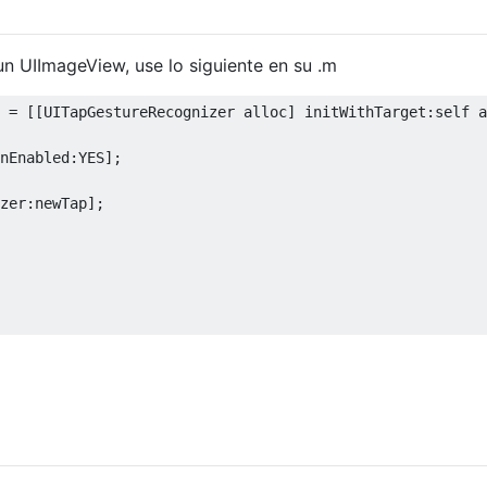
un UIImageView, use lo siguiente en su .m
 
=
[[
UITapGestureRecognizer
 alloc
]
 initWithTarget
:
self
 a
nEnabled
:
YES
];
zer
:
newTap
];