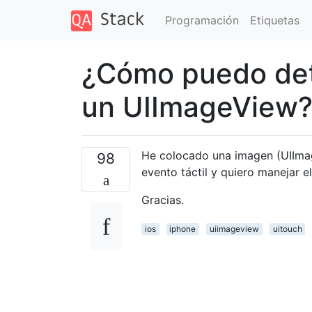
Programación
Etiquetas
¿Cómo puedo dete
un UIImageView
He colocado una imagen (UIImag
98
evento táctil y quiero manejar 
Gracias.
ios
iphone
uiimageview
uitouch