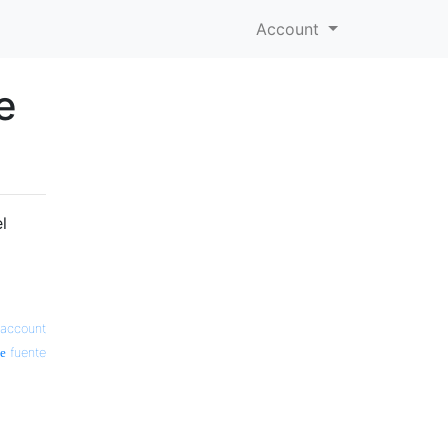
Account
e
l
account
fuente