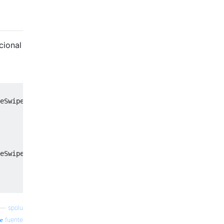
cional
eSwipe
:)];
eSwipe
:)];
—
spolu
fuente