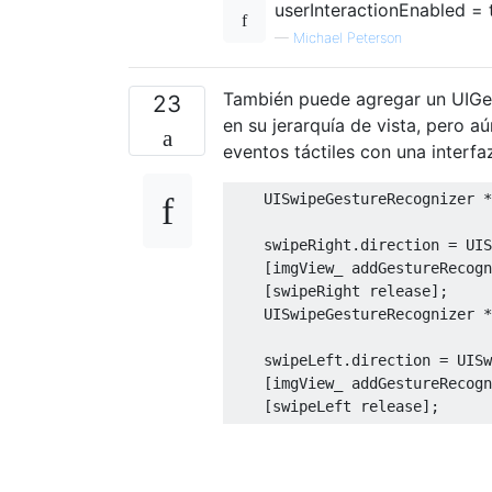
userInteractionEnabled = t
—
Michael Peterson
También puede agregar un UIGes
23
en su jerarquía de vista, pero a
eventos táctiles con una interfa
UISwipeGestureRecognizer
*
                              
    swipeRight
.
direction 
=
UIS
[
imgView_ addGestureRecogn
[
swipeRight release
];
UISwipeGestureRecognizer
*
                              
    swipeLeft
.
direction 
=
UISw
[
imgView_ addGestureRecogn
[
swipeLeft release
];