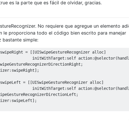
rue es la parte que es fácil de olvidar, gracias.
tureRecognizer. No requiere que agregue un elemento adi
ún le proporciona todo el código bien escrito para manejar
z bastante simple:
swipeRight 
=
[[
UISwipeGestureRecognizer
 alloc
]
              initWithTarget
:
self
 action
:
@selector
(
handl
wipeGestureRecognizerDirectionRight
;
izer
:
swipeRight
];
swipeLeft 
=
[[
UISwipeGestureRecognizer
 alloc
]
              initWithTarget
:
self
 action
:
@selector
(
handl
ipeGestureRecognizerDirectionLeft
;
izer
:
swipeLeft
];