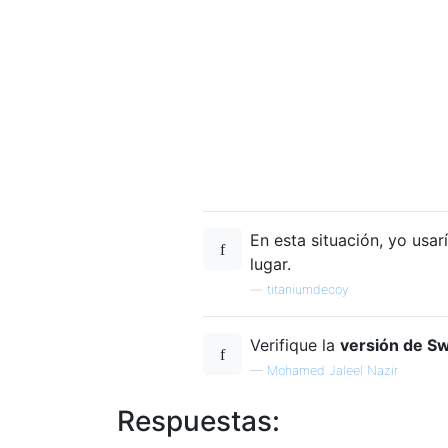
En esta situación, yo usa
lugar.
—
titaniumdecoy
Verifique la
versión de S
—
Mohamed Jaleel Nazir
Respuestas: