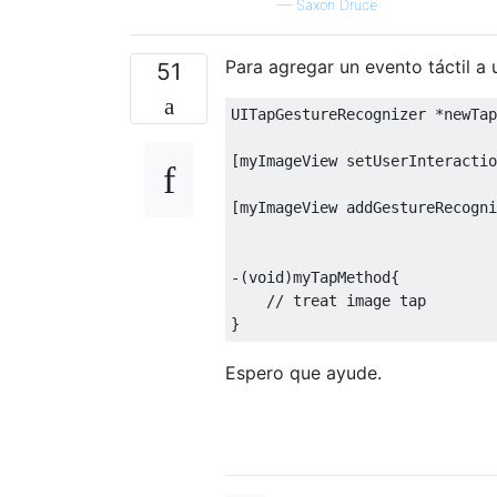
—
Saxon Druce
Para agregar un evento táctil a 
51
UITapGestureRecognizer
*
newTap
[
myImageView setUserInteractio
[
myImageView addGestureRecogni
-(
void
)
myTapMethod
{
// treat image tap
}
Espero que ayude.