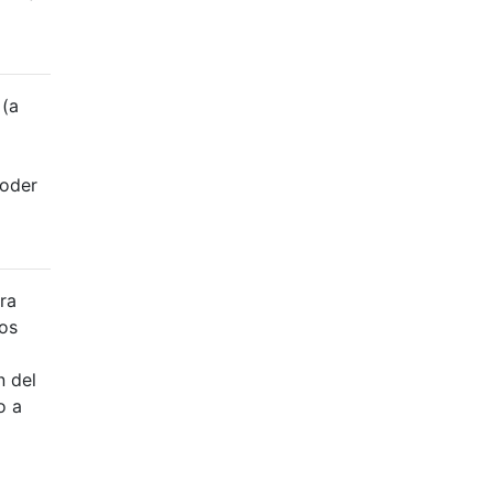
 (a
poder
ara
os
n del
o a