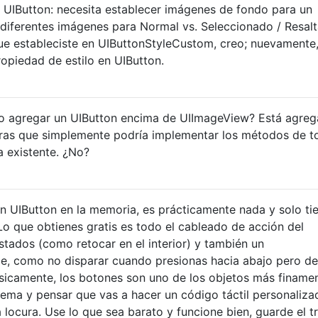
 UIButton: necesita establecer imágenes de fondo para un
 diferentes imágenes para Normal vs. Seleccionado / Resal
 que estableciste en UIButtonStyleCustom, creo; nuevamente
opiedad de estilo en UIButton.
o agregar un UIButton encima de UIImageView? Está agre
ntras que simplemente podría implementar los métodos de 
 existente. ¿No?
n UIButton en la memoria, es prácticamente nada y solo ti
Lo que obtienes gratis es todo el cableado de acción del
stados (como retocar en el interior) y también un
, como no disparar cuando presionas hacia abajo pero de
sicamente, los botones son uno de los objetos más finame
tema y pensar que vas a hacer un código táctil personaliza
 locura. Use lo que sea barato y funcione bien, guarde el t