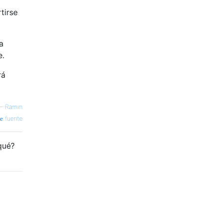
tirse
a
e.
rá
—
Ramin
fuente
qué?