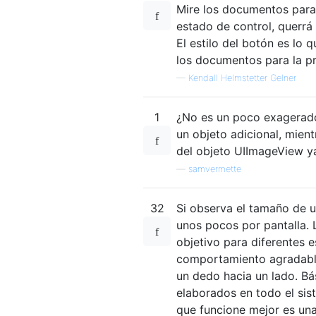
Mire los documentos para
estado de control, querrá
El estilo del botón es lo
los documentos para la pr
—
Kendall Helmstetter Gelner
1
¿No es un poco exagerad
un objeto adicional, mie
del objeto UIImageView ya
—
samvermette
32
Si observa el tamaño de u
unos pocos por pantalla. 
objetivo para diferentes e
comportamiento agradable
un dedo hacia un lado. Bá
elaborados en todo el sis
que funcione mejor es una