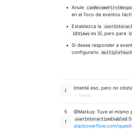
Anule
canBecomeFirstRespo
en el foco de eventos táct
Establezca la
userInterac
es SÍ, pero para
UIViews
U
Si desea responder a evento
configurarlo
multipleTouc
Intenté eso, pero no obst
—
Markus
5
@Markus: Tuve el mismo p
S
userInteractionEnabled
stackoverflow.com/quest