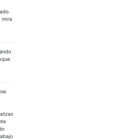
tado.
, mira
gando
toque
ene
slizas
nte
do
rabajo