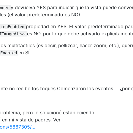
y devuelva YES para indicar que la vista puede conver
nder
iles (el valor predeterminado es NO).
propiedad en YES. El valor predeterminado par
tionEnabled
es NO, por lo que debe activarlo explícitament
IImageViews
s multitáctiles (es decir, pellizcar, hacer zoom, etc.), quer
en SÍ.
hEnabled
ante no recibo los toques Comenzaron los eventos ... ¿por 
roblema, pero lo solucioné estableciendo
Í en mi vista de padres. Ver
ions/5887305/…