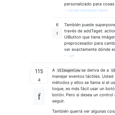
personalizado para cosas
—
Kendall Helmstetter Gelner
6
También puede superponer 
través de addTaget: actio
UIButton que tiene imágen
preprocesador para cambia
ver exactamente dónde est
—
Jeff
A
se deriva de a
115
UIImageView
U
manejar eventos táctiles. Usted
métodos y ellos se llama si el u
toque, es más fácil usar un bot
botón. Pero si desea un control 
seguir.
También querrá ver algunas cos