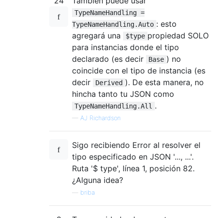
24
También puede usar
TypeNameHandling =
: esto
TypeNameHandling.Auto
agregará una
propiedad SOLO
$type
para instancias donde el tipo
declarado (es decir
) no
Base
coincide con el tipo de instancia (es
decir
). De esta manera, no
Derived
hincha tanto tu JSON como
.
TypeNameHandling.All
—
AJ Richardson
Sigo recibiendo Error al resolver el
tipo especificado en JSON '..., ...'.
Ruta '$ type', línea 1, posición 82.
¿Alguna idea?
—
briba