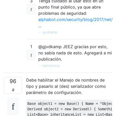
3
Tenga cuidado al usar esto en un
punto final público, ya que abre
problemas de seguridad:
alphabot.com/security/blog/2017/net/
…
—
gjvdkamp
1
@gjvdkamp JEEZ gracias por esto,
no sabía nada de esto. Agregará a mi
publicación.
—
kamranicus
Debe habilitar el Manejo de nombres de
96
tipo y pasarlo al (des) serializador como
parámetro de configuración.
Base
 object1 
=
new
Base
()
{
Name
=
"Object
Derived
 object2 
=
new
Derived
()
{
Somethin
List
<
Base
>
 inheritanceList 
=
new
List
<
Base