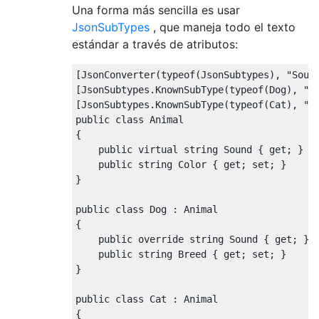
Una forma más sencilla es usar
JsonSubTypes
, que maneja todo el texto
estándar a través de atributos:
[
JsonConverter
(
typeof
(
JsonSubtypes
),
"Soun
[
JsonSubtypes
.
KnownSubType
(
typeof
(
Dog
),
"B
[
JsonSubtypes
.
KnownSubType
(
typeof
(
Cat
),
"M
public
class
Animal
{
public
virtual
string
Sound
{
get
;
}
public
string
Color
{
get
;
set
;
}
}
public
class
Dog
:
Animal
{
public
override
string
Sound
{
get
;
}
public
string
Breed
{
get
;
set
;
}
}
public
class
Cat
:
Animal
{