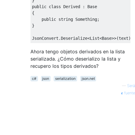
}
public
class
Derived
:
Base
{
public
string
Something
;
}
JsonConvert
.
Deserialize
<
List
<
Base
>>(
text
);
Ahora tengo objetos derivados en la lista
serializada. ¿Cómo deserializo la lista y
recupero los tipos derivados?
c#
json
serialization
json.net
—
Será
fuente