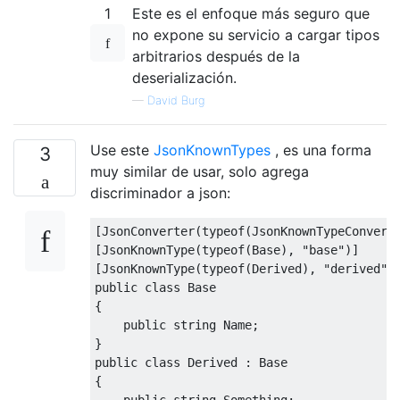
1
Este es el enfoque más seguro que
no expone su servicio a cargar tipos
arbitrarios después de la
deserialización.
—
David Burg
Use este
JsonKnownTypes
, es una forma
3
muy similar de usar, solo agrega
discriminador a json:
[
JsonConverter
(
typeof
(
JsonKnownTypeConvert
[
JsonKnownType
(
typeof
(
Base
),
"base"
)]
[
JsonKnownType
(
typeof
(
Derived
),
"derived"
)
public
class
Base
{
public
string
Name
;
}
public
class
Derived
:
Base
{
public
string
Something
;