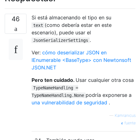
Si está almacenando el tipo en su
46
(como debería estar en este
text
escenario), puede usar el
.
JsonSerializerSettings
Ver:
cómo deserializar JSON en
IEnumerable <BaseType> con Newtonsoft
JSON.NET
Pero ten cuidado.
Usar cualquier otra cosa
TypeNameHandling =
podría exponerse a
TypeNameHandling.None
una vulnerabilidad de seguridad
.
—
Kamranicus
fuente