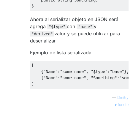
}
Ahora al serializar objeto en JSON será
agrega
con
y
"$type"
"base"
valor y se puede utilizar para
"derived"
deserializar
Ejemplo de lista serializada:
[
{
"Name"
:
"some name"
,
"$type"
:
"base"
},
{
"Name"
:
"some name"
,
"Something"
:
"some
]
—
Dmitry
fuente