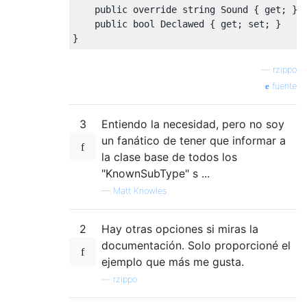
public
override
string
Sound
{
get
;
}
public
bool
Declawed
{
get
;
set
;
}
}
—
rzippo
fuente
3
Entiendo la necesidad, pero no soy
un fanático de tener que informar a
la clase base de todos los
"KnownSubType" s ...
—
Matt Knowles
2
Hay otras opciones si miras la
documentación. Solo proporcioné el
ejemplo que más me gusta.
—
rzippo