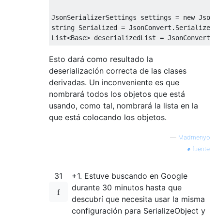
JsonSerializerSettings
 settings 
=
new
Json
string
Serialized
=
JsonConvert
.
SerializeO
List
<
Base
>
 deserializedList 
=
JsonConvert
.
Esto dará como resultado la
deserialización correcta de las clases
derivadas. Un inconveniente es que
nombrará todos los objetos que está
usando, como tal, nombrará la lista en la
que está colocando los objetos.
—
Madmenyo
fuente
31
+1. Estuve buscando en Google
durante 30 minutos hasta que
descubrí que necesita usar la misma
configuración para SerializeObject y