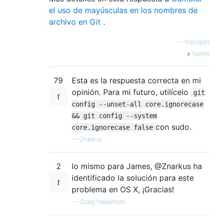
el uso de mayúsculas en los nombres de
archivo en Git
.
—
manojlds
fuente
79
Esta es la respuesta correcta en mi
opinión. Para mi futuro, utilícelo
git
config --unset-all core.ignorecase
&& git config --system
con sudo.
core.ignorecase false
—
Znarkus
2
lo mismo para James, @Znarkus ha
identificado la solución para este
problema en OS X, ¡Gracias!
—
Craig Nakamoto