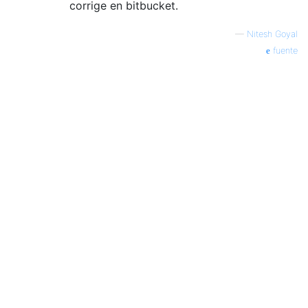
corrige en bitbucket.
—
Nitesh Goyal
fuente