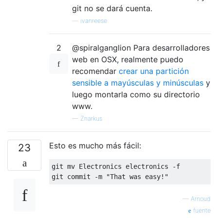
git no se dará cuenta.
—
ivanreese
2
@spiralganglion Para desarrolladores
web en OSX, realmente puedo
recomendar
crear una partición
sensible a mayúsculas y minúsculas
y
luego montarla como su directorio
www.
—
Znarkus
Esto es mucho más fácil:
23
git mv Electronics electronics -f

—
Arnoud
fuente