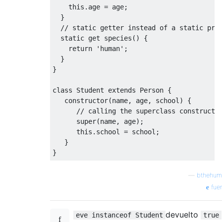
this
.
age 
=
 age
;
}
// static getter instead of a static pro
static
get
 species
()
{
return
'human'
;
}
}
class
Student
 extends 
Person
{
constructor
(
name
,
 age
,
 school
)
{
// calling the superclass constructo
      super
(
name
,
 age
);
this
.
school 
=
 school
;
}
}
—
bthehum
fue
devuelto
eve instanceof Student
true