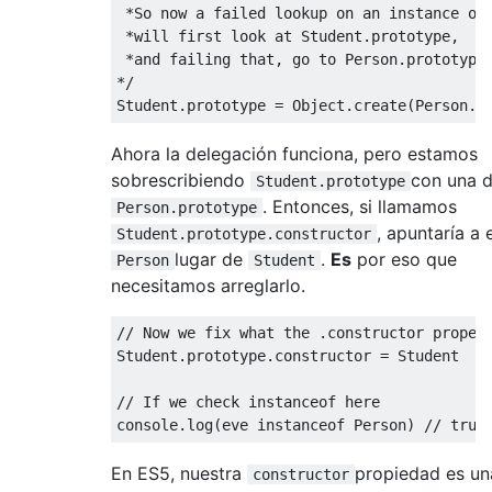
 *So now a failed lookup on an instance of 
 *will first look at Student.prototype, 

 *and failing that, go to Person.prototype 
*/
Student
.
prototype 
=
Object
.
create
(
Person
.
p
Ahora la delegación funciona, pero estamos
sobrescribiendo
con una 
Student.prototype
. Entonces, si llamamos
Person.prototype
, apuntaría a 
Student.prototype.constructor
lugar de
.
Es
por eso que
Person
Student
necesitamos arreglarlo.
// Now we fix what the .constructor proper
Student
.
prototype
.
constructor
=
Student
// If we check instanceof here
console
.
log
(
eve 
instanceof
Person
)
// true
En ES5, nuestra
propiedad es un
constructor