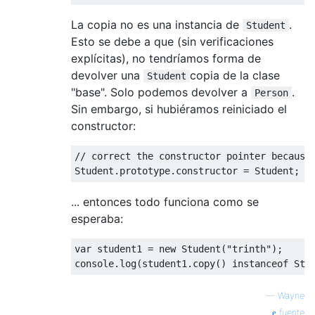
La copia no es una instancia de
.
Student
Esto se debe a que (sin verificaciones
explícitas), no tendríamos forma de
devolver una
copia de la clase
Student
"base". Solo podemos devolver a
.
Person
Sin embargo, si hubiéramos reiniciado el
constructor:
// correct the constructor pointer because
Student
.
prototype
.
constructor
=
Student
;
... entonces todo funciona como se
esperaba:
var
 student1 
=
new
Student
(
"trinth"
);
console
.
log
(
student1
.
copy
()
instanceof
Stu
—
Wayne
fuente