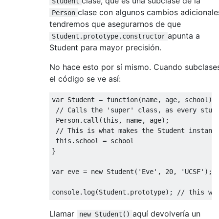
clase, que es una subclase de la
Student
clase con algunos cambios adicionale
Person
tendremos que asegurarnos de que
apunta a
Student.prototype.constructor
Student para mayor precisión.
No hace esto por sí mismo. Cuando subclases
el código se ve así:
var
Student
=
function
(
name
,
 age
,
 school
)
// Calls the 'super' class, as every stud
Person
.
call
(
this
,
 name
,
 age
);
// This is what makes the Student instanc
this
.
school 
=
}
var
 eve 
=
new
Student
(
'Eve'
,
20
,
'UCSF'
);
console
.
log
(
Student
.
prototype
);
// this wi
Llamar
aquí devolvería un
new Student()