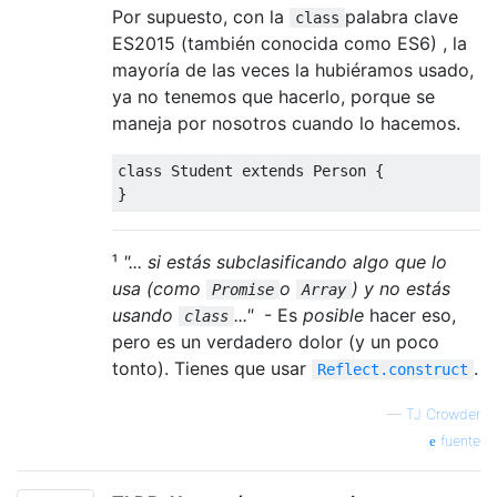
Por supuesto, con la
palabra clave
class
ES2015 (también conocida como ES6) , la
mayoría de las veces la hubiéramos usado,
ya no tenemos que hacerlo, porque se
maneja por nosotros cuando lo hacemos.
class
Student
 extends 
Person
{
}
¹
"... si estás subclasificando algo que lo
usa (como
o
) y no estás
Promise
Array
usando
..."
- Es
posible
hacer eso,
class
pero es un verdadero dolor (y un poco
tonto). Tienes que usar
.
Reflect.construct
—
TJ Crowder
fuente