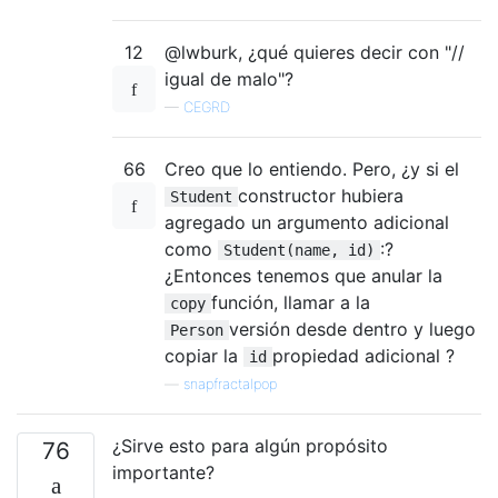
12
@lwburk, ¿qué quieres decir con "//
igual de malo"?
—
CEGRD
66
Creo que lo entiendo. Pero, ¿y si el
constructor hubiera
Student
agregado un argumento adicional
como
:?
Student(name, id)
¿Entonces tenemos que anular la
función, llamar a la
copy
versión desde dentro y luego
Person
copiar la
propiedad adicional ?
id
—
snapfractalpop
¿Sirve esto para algún propósito
76
importante?