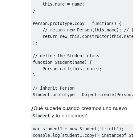
this
.
name 
=
 name
;
}
Person
.
prototype
.
copy 
=
function
()
{
// return new Person(this.name); // ju
return
new
this
.
constructor
(
this
.
name
)
};
// define the Student class  
function
Student
(
name
)
{
Person
.
call
(
this
,
 name
);
}
// inherit Person  
Student
.
prototype 
=
Object
.
create
(
Person
.
p
¿Qué sucede cuando creamos uno nuevo
y lo copiamos?
Student
var
 student1 
=
new
Student
(
"trinth"
);
console
.
log
(
student1
.
copy
()
instanceof
Stu