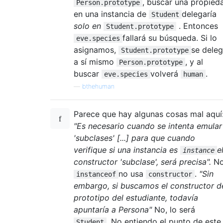
, buscar una propied
Person.prototype
en una instancia de
delegaría
Student
solo en
. Entonces
Student.prototype
fallará su búsqueda. Si lo
eve.species
asignamos,
se dele
Student.prototype
a sí mismo
, y al
Person.prototype
buscar
volverá
.
eve.species
human
—
bthehuman
Parece que hay algunas cosas mal aquí
"Es necesario cuando se intenta emular
'subclases' [...] para que cuando
verifique si una instancia es
e
instance
constructor 'subclase', será precisa".
No
no usa
.
"Sin
instanceof
constructor
embargo, si buscamos el constructor d
prototipo del estudiante, todavía
apuntaría a Persona"
No, lo será
. No entiendo el punto de este
Student