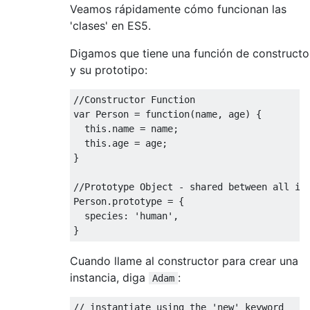
Veamos rápidamente cómo funcionan las
'clases' en ES5.
Digamos que tiene una función de constructo
y su prototipo:
//Constructor Function
var
Person
=
function
(
name
,
 age
)
{
this
.
name 
=
 name
;
this
.
age 
=
 age
;
}
//Prototype Object - shared between all in
Person
.
prototype 
=
{
  species
:
'human'
,
}
Cuando llame al constructor para crear una
instancia, diga
:
Adam
// instantiate using the 'new' keyword