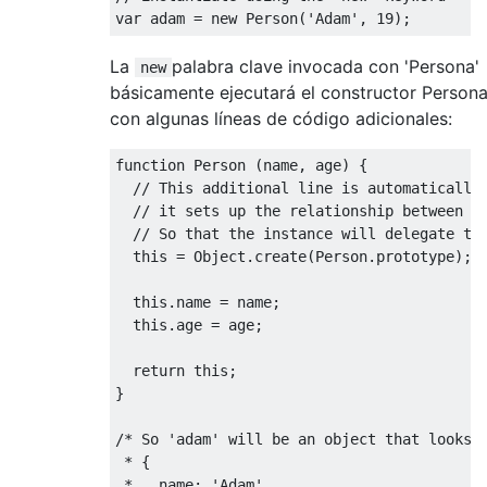
var
 adam 
=
new
Person
(
'Adam'
,
19
);
La
palabra clave invocada con 'Persona'
new
básicamente ejecutará el constructor Person
con algunas líneas de código adicionales:
function
Person
(
name
,
 age
)
{
// This additional line is automatically
// it sets up the relationship between t
// So that the instance will delegate to
this
=
Object
.
create
(
Person
.
prototype
);
this
.
name 
=
 name
;
this
.
age 
=
 age
;
return
this
;
}
/* So 'adam' will be an object that looks l
 * {

 *   name: 'Adam',
