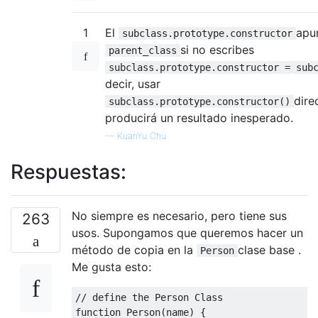
1
El
apu
subclass.prototype.constructor
si no escribes
parent_class
subclass.prototype.constructor = sub
decir, usar
dire
subclass.prototype.constructor()
producirá un resultado inesperado.
—
KuanYu Chu
Respuestas:
No siempre es necesario, pero tiene sus
263
usos. Supongamos que queremos hacer un
método de copia en la
clase base .
Person
Me gusta esto:
// define the Person Class  
function
Person
(
name
)
{