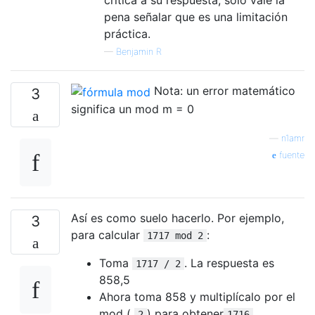
crítica a su respuesta, solo vale la
pena señalar que es una limitación
práctica.
—
Benjamin R
Nota: un error matemático
3
significa un mod m = 0
—
n1amr
fuente
Así es como suelo hacerlo. Por ejemplo,
3
para calcular
:
1717 mod 2
Toma
. La respuesta es
1717 / 2
858,5
Ahora toma 858 y multiplícalo por el
mod (
) para obtener
2
1716