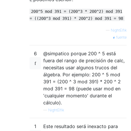
200^5 mod 391 = (200^3 * 200^2) mod 391
= ((200^3 mod 391) * 200^2) mod 391 = 98
—
NightElfik
fuente
6
@simpatico porque 200 ^ 5 está
fuera del rango de precisión de calc,
necesitas usar algunos trucos del
álgebra. Por ejemplo: 200 ^ 5 mod
391 = (200 ^ 3 mod 391) * 200 ^ 2
mod 391 = 98 (puede usar mod en
'cualquier momento' durante el
cálculo).
—
NightElfik
1
Este resultado será inexacto para