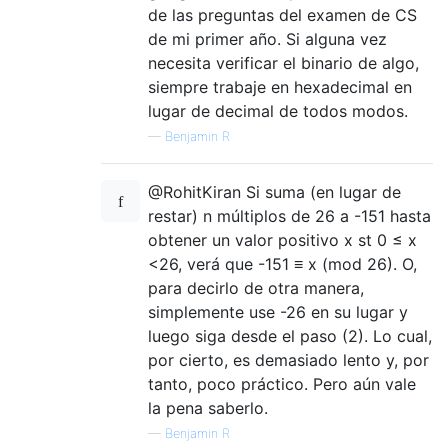
de las preguntas del examen de CS
de mi primer año. Si alguna vez
necesita verificar el binario de algo,
siempre trabaje en hexadecimal en
lugar de decimal de todos modos.
—
Benjamin R
@RohitKiran Si suma (en lugar de
restar) n múltiplos de 26 a -151 hasta
obtener un valor positivo x st 0 ≤ x
<26, verá que -151 ≡ x (mod 26). O,
para decirlo de otra manera,
simplemente use -26 en su lugar y
luego siga desde el paso (2). Lo cual,
por cierto, es demasiado lento y, por
tanto, poco práctico. Pero aún vale
la pena saberlo.
—
Benjamin R