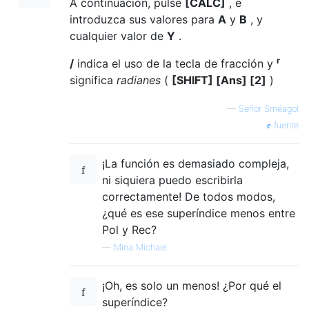
A continuación, pulse
[CALC]
, e
introduzca sus valores para
A
y
B
, y
cualquier valor de
Y
.
r
/
indica el uso de la tecla de fracción y
significa
radianes
(
[SHIFT] [Ans] [2]
)
—
Señor Sméagol
fuente
¡La función es demasiado compleja,
ni siquiera puedo escribirla
correctamente! De todos modos,
¿qué es ese superíndice menos entre
Pol y Rec?
—
Mina Michael
¡Oh, es solo un menos! ¿Por qué el
superíndice?