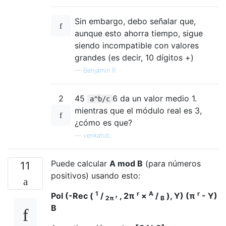
Sin embargo, debo señalar que,
aunque esto ahorra tiempo, sigue
siendo incompatible con valores
grandes (es decir, 10 dígitos +)
—
Benjamin R
2
45
6 da un valor medio 1.
a^b/c
mientras que el módulo real es 3,
¿cómo es que?
—
venkatvb
Puede calcular
A mod B
(para números
11
positivos) usando esto:
1
r
A
r
Pol (-Rec (
/
, 2π
×
/
), Y) (π
- Y)
r
2π
B
B