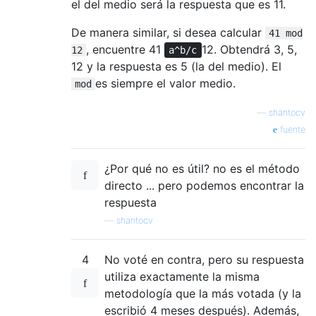
el del medio será la respuesta que es 11.
De manera similar, si desea calcular
41 mod
, encuentre 41
12. Obtendrá 3, 5,
12
a^b/c
12 y la respuesta es 5 (la del medio). El
es siempre el valor medio.
mod
—
shantocv
fuente
¿Por qué no es útil? no es el método
directo ... pero podemos encontrar la
respuesta
—
shantocv
4
No voté en contra, pero su respuesta
utiliza exactamente la misma
metodología que la más votada (y la
escribió 4 meses después). Además,