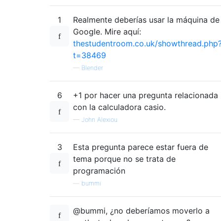
1
Realmente deberías usar la máquina de
Google. Mire aquí:
thestudentroom.co.uk/showthread.php
t=38469
—
Blender
6
+1 por hacer una pregunta relacionada
con la calculadora casio.
—
John Alexiou
3
Esta pregunta parece estar fuera de
tema porque no se trata de
programación
—
bummi
@bummi, ¿no deberíamos moverlo a