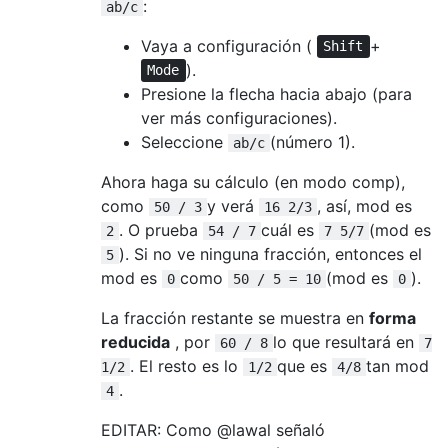
:
ab/c
Vaya a configuración (
+
Shift
).
Mode
Presione la flecha hacia abajo (para
ver más configuraciones).
Seleccione
(número 1).
ab/c
Ahora haga su cálculo (en modo comp),
como
y verá
, así, mod es
50 / 3
16 2/3
. O prueba
cuál es
(mod es
2
54 / 7
7 5/7
). Si no ve ninguna fracción, entonces el
5
mod es
como
(mod es
).
0
50 / 5 = 10
0
La fracción restante se muestra en
forma
reducida
, por
lo que resultará en
60 / 8
7
. El resto es lo
que es
tan mod
1/2
1/2
4/8
.
4
EDITAR: Como @lawal señaló