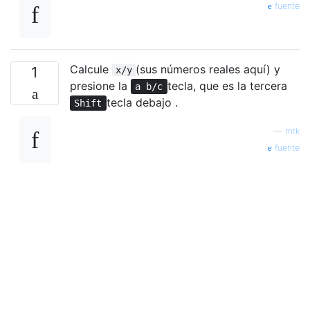
fuente
Calcule
(sus números reales aquí) y
1
x/y
presione la
tecla, que es la tercera
a b/c
tecla debajo .
Shift
—
mtk
fuente