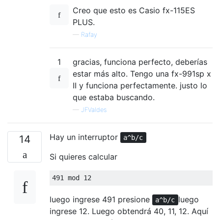
Creo que esto es Casio fx-115ES
PLUS.
—
Rafay
1
gracias, funciona perfecto, deberías
estar más alto. Tengo una fx-991sp x
II y funciona perfectamente. justo lo
que estaba buscando.
—
JFValdes
Hay un interruptor
14
a^b/c
Si quieres calcular
luego ingrese 491 presione
luego
a^b/c
ingrese 12. Luego obtendrá 40, 11, 12. Aquí