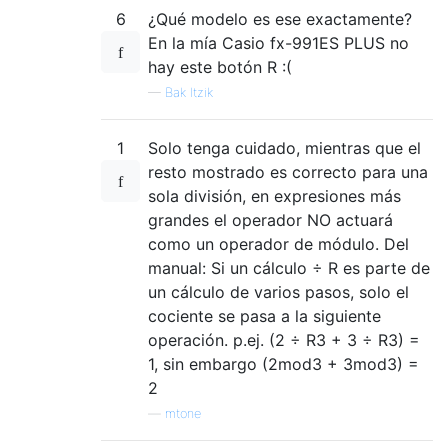
6
¿Qué modelo es ese exactamente?
En la mía Casio fx-991ES PLUS no
hay este botón R :(
—
Bak Itzik
1
Solo tenga cuidado, mientras que el
resto mostrado es correcto para una
sola división, en expresiones más
grandes el operador NO actuará
como un operador de módulo. Del
manual: Si un cálculo ÷ R es parte de
un cálculo de varios pasos, solo el
cociente se pasa a la siguiente
operación. p.ej. (2 ÷ R3 + 3 ÷ R3) =
1, sin embargo (2mod3 + 3mod3) =
2
—
mtone