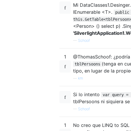
Mi DataClasses1.Desinger
IEnumerable <T>.
public
this.GetTable<tblPersoon
<Person> () select p) .Sing
'SilverlightApplication1.
—
Schoof
1
@ThomasSchoof: ¿podría s
(tenga en cu
tblPersoons
tipo, en lugar de la propie
—
km
Si lo intento
var query = 
tblPersoons ni siquiera se 
—
Schoof
1
No creo que LINQ to SQL e