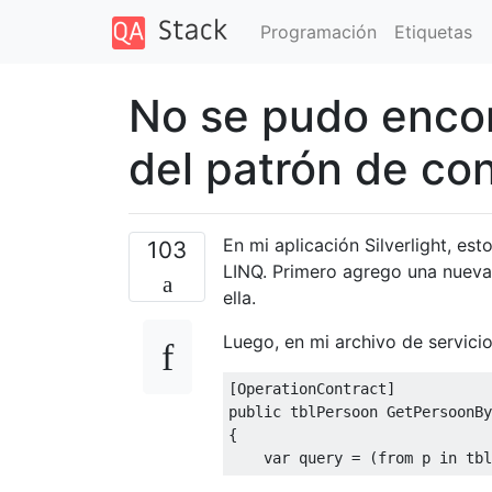
Programación
Etiquetas
No se pudo enco
del patrón de co
En mi aplicación Silverlight, e
103
LINQ. Primero agrego una nueva 
ella.
Luego, en mi archivo de servicio,
[
OperationContract
]
public
 tblPersoon 
GetPersoonBy
{
var
 query 
=
(
from
 p 
in
 tbl