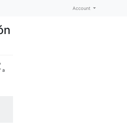
Account
ón
o
" a