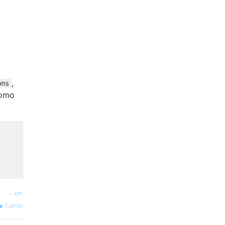
,
ons
como
—
km
fuente