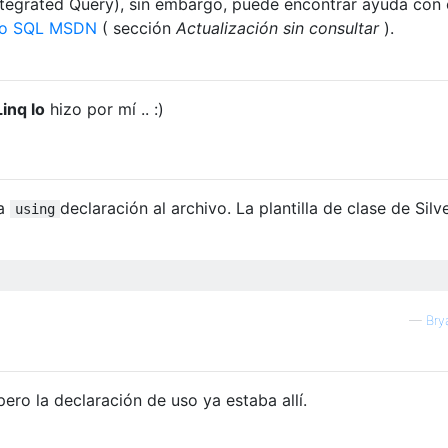
egrated Query), sin embargo, puede encontrar ayuda con
to SQL MSDN
( sección
Actualización sin consultar
).
inq lo
hizo por mí .. :)
na
declaración al archivo. La plantilla de clase de Silve
using
—
Bry
pero la declaración de uso ya estaba allí.