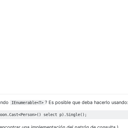
ando
? Es posible que deba hacerlo usando
IEnumerable<T>
oon
.
Cast
<
Person
>()
select
 p
).
Single
();
encontrar una implementación del patrón de consulta
)