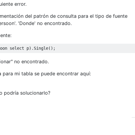
iente error.
entación del patrón de consulta para el tipo de fuente
Persoon'. 'Donde' no encontrado.
iente:
oon 
select
 p
).
Single
();
ionar" no encontrado.
a para mi tabla se puede encontrar aquí:
 podría solucionarlo?