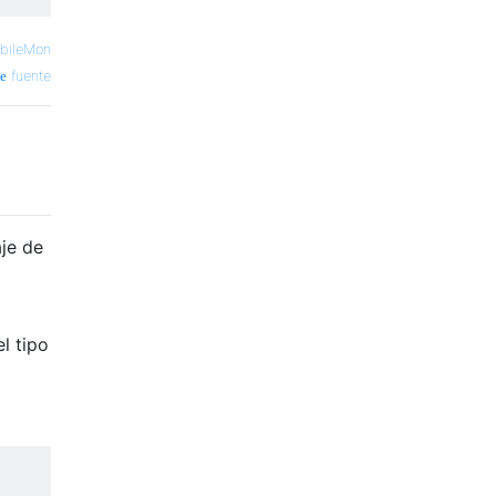
bileMon
fuente
je de
l tipo