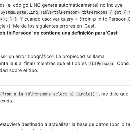
.cs (el código LINQ genera automáticamente) no incluye
 System.Data.Linq.Table<tblPersoon> tblPersoons { get { 
Y cuando uso: var query = (from p in tblPersoon.
>(); } }
le (); Me da los siguientes errores en .Cast.
Web.tblPersoon' no contiene una definición para 'Cast'
er un error tipográfico? La propiedad se llama
enta la
s
al final) mientras que el tipo es
. Consu
tblPersoon
dad sobre el tipo.
, me dice que
(from p in tblPersoons select p).Single();
excita.
stuviera destinado a actualizar la base de datos (por lo ta