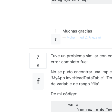
1
Muchas gracias
—
Mohammed Z. Aljezawi
Tuve un problema similar con c
7
error completo fue:
No se pudo encontrar una implem
'MyApp.InvcHeadDataTable'. 'Don
de variable de rango 'fila'.
De mi código:
var
 x 
=
from
 row 
in
 ds
.
Inv