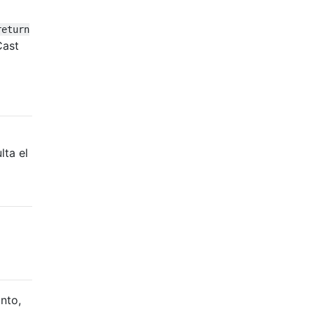
return
Cast
lta el
nto,