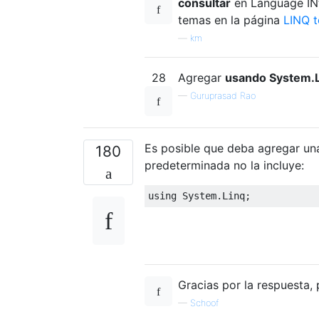
consultar
en Language INt
temas en la página
LINQ 
—
km
28
Agregar
usando System.L
—
Guruprasad Rao
Es posible que deba agregar u
180
predeterminada no la incluye:
using
System
.
Linq
;
Gracias por la respuesta, 
—
Schoof