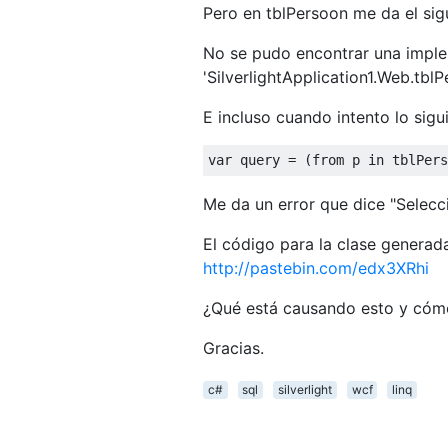
Pero en tblPersoon me da el sigu
No se pudo encontrar una implem
'SilverlightApplication1.Web.tbl
E incluso cuando intento lo sigu
var
 query 
=
(
from
 p 
in
 tblPers
Me da un error que dice "Selecc
El código para la clase generad
http://pastebin.com/edx3XRhi
¿Qué está causando esto y cómo
Gracias.
c#
sql
silverlight
wcf
linq