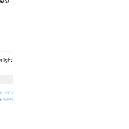
 esos
rlight
an Watts
fuente