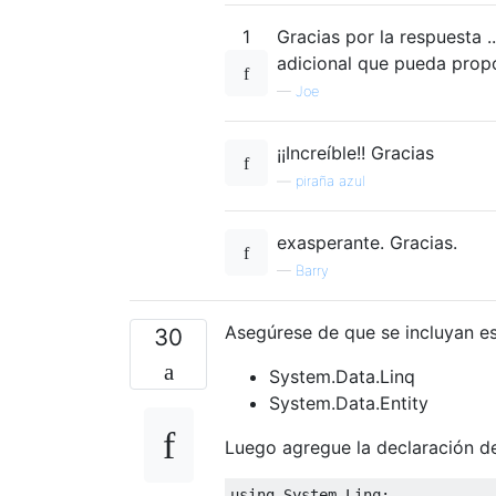
1
Gracias por la respuesta ..
adicional que pueda prop
—
Joe
¡¡Increíble!! Gracias
—
piraña azul
exasperante. Gracias.
—
Barry
Asegúrese de que se incluyan es
30
System.Data.Linq
System.Data.Entity
Luego agregue la declaración d
using
System
.
Linq
;