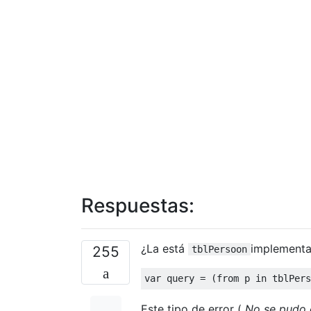
Respuestas:
¿La está
implement
255
tblPersoon
var
 query 
=
(
from
 p 
in
 tblPers
Este tipo de error (
No se pudo 