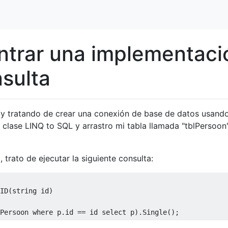
ntrar una implementaci
nsulta
stoy tratando de crear una conexión de base de datos usand
clase LINQ to SQL y arrastro mi tabla llamada "tblPersoon
 trato de ejecutar la siguiente consulta:
ID
(
string
 id
)
Persoon 
where
 p
.
id 
==
 id 
select
 p
).
Single
();