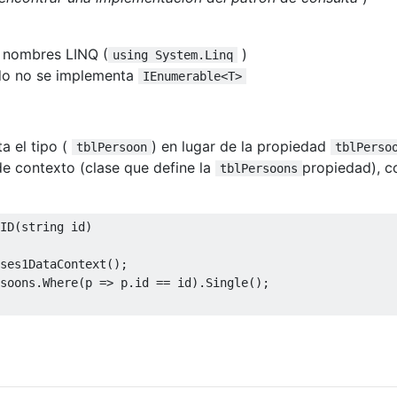
e nombres LINQ (
)
using System.Linq
ndo no se implementa
IEnumerable<T>
a el tipo (
) en lugar de la propiedad
tblPersoon
tblPerso
de contexto (clase que define la
propiedad), 
tblPersoons
ID
(
string
 id
)
ses1DataContext
();
soons
.
Where
(
p 
=>
 p
.
id 
==
 id
).
Single
();