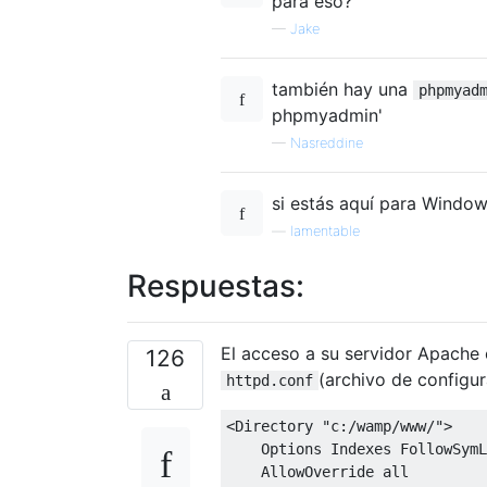
para eso?
—
Jake
también hay una
phpmyad
phpmyadmin'
—
Nasreddine
si estás aquí para Window
—
lamentable
Respuestas:
El acceso a su servidor Apache
126
(archivo de configu
httpd.conf
<Directory "c:/wamp/www/">

    Options Indexes FollowSymL
    AllowOverride all
