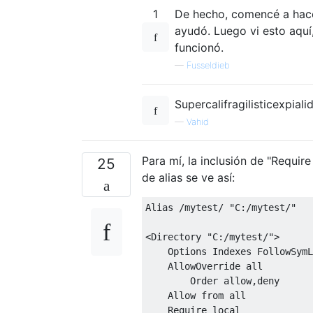
1
De hecho, comencé a hace
ayudó. Luego vi esto aquí,
funcionó.
—
Fusseldieb
Supercalifragilisticexpiali
—
Vahid
Para mí, la inclusión de "Require
25
de alias se ve así:
Alias /mytest/ "C:/mytest/" 

<Directory "C:/mytest/">

    Options Indexes FollowSymL
    AllowOverride all

        Order allow,deny

    Allow from all

    Require local
