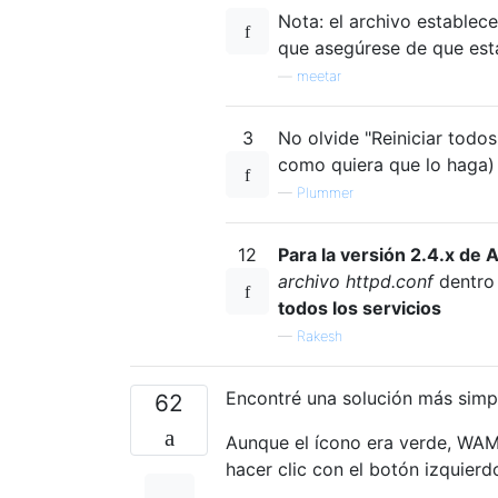
Nota: el archivo establec
que asegúrese de que esta
—
meetar
3
No olvide "Reiniciar todo
como quiera que lo haga)
—
Plummer
12
Para la versión 2.4.x de 
archivo httpd.conf
dentro
todos los servicios
—
Rakesh
Encontré una solución más simple
62
Aunque el ícono era verde, WAMP
hacer clic con el botón izquierd