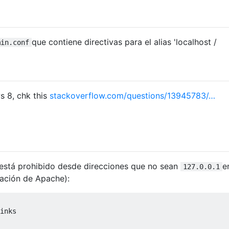
que contiene directivas para el alias 'localhost /
min.conf
s 8, chk this
stackoverflow.com/questions/13945783/…
 está prohibido desde direcciones que no sean
e
127.0.0.1
ración de Apache):
inks
