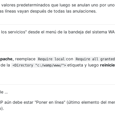
e valores predeterminados que luego se anulan uno por uno,
s líneas vayan después de todas las anulaciones.
s los servicios" desde el menú de la bandeja del sistema W
Apache,
reemplace
con
Require local
Require all granted
 de la
etiqueta y luego
reinicie
<Directory "c:/wamp/www/">
 ...
 aún debe estar "Poner en línea" (último elemento del men
o).