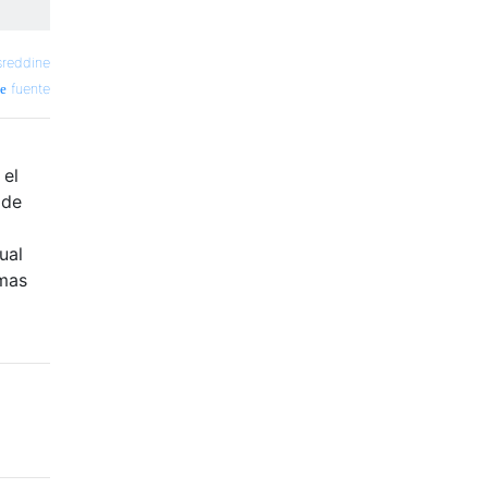
reddine
fuente
 el
 de
ual
emas