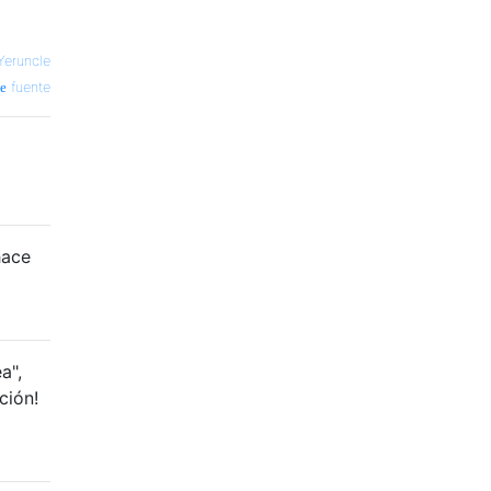
Yeruncle
fuente
hace
a",
ción!