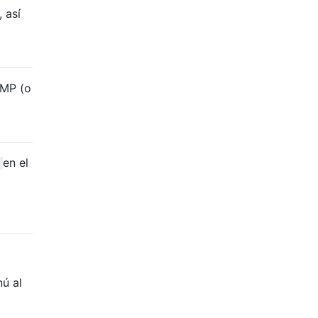
 así
AMP (o
en el
ú al