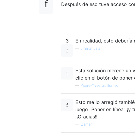
Después de eso tuve acceso co
3
En realidad, esto debería
—
ummahusla
Esta solución merece un v
clic en el botón de poner 
—
Pierre-Yves Guillemet
Esto me lo arregló tambié
luego "Poner en línea" ¡y 
¡¡Gracias!!
—
Osmar