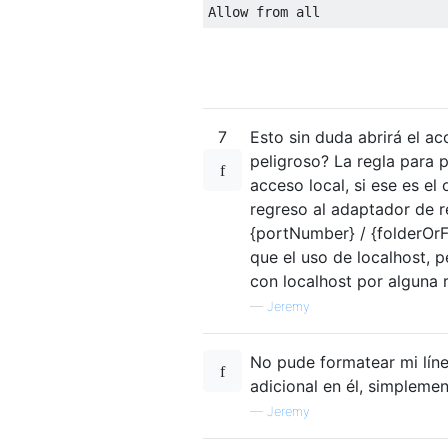
7
Esto sin duda abrirá el a
peligroso? La regla para pe
acceso local, si ese es el 
regreso al adaptador de red
{portNumber} / {folderOrF
que el uso de localhost,
con localhost por alguna 
—
Jeremy
No pude formatear mi líne
adicional en él, simplemen
—
Jeremy