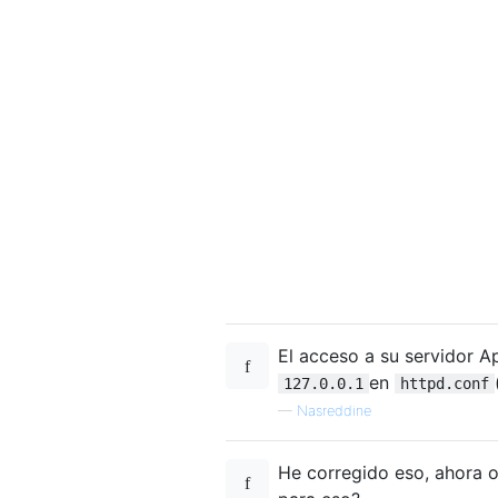
El acceso a su servidor A
en
127.0.0.1
httpd.conf
—
Nasreddine
He corregido eso, ahora 