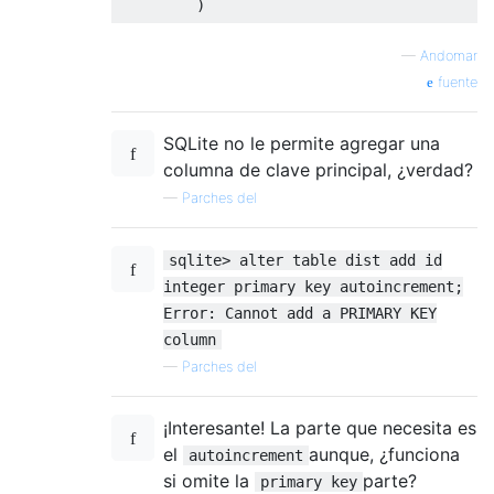
)
—
Andomar
fuente
SQLite no le permite agregar una
columna de clave principal, ¿verdad?
—
Parches del
sqlite> alter table dist add id
integer primary key autoincrement;
Error: Cannot add a PRIMARY KEY
column
—
Parches del
¡Interesante! La parte que necesita es
el
aunque, ¿funciona
autoincrement
si omite la
parte?
primary key