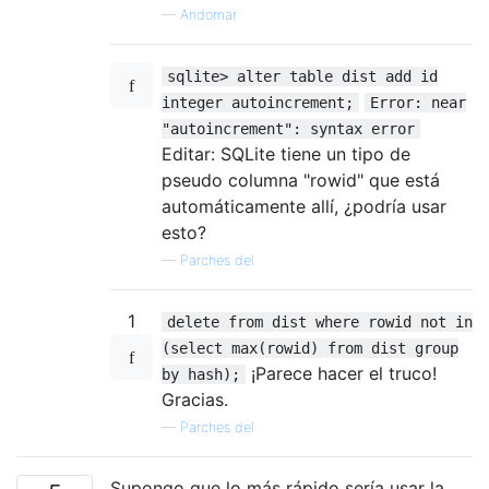
—
Andomar
sqlite> alter table dist add id
integer autoincrement;
Error: near
"autoincrement": syntax error
Editar: SQLite tiene un tipo de
pseudo columna "rowid" que está
automáticamente allí, ¿podría usar
esto?
—
Parches del
1
delete from dist where rowid not in
(select max(rowid) from dist group
¡Parece hacer el truco!
by hash);
Gracias.
—
Parches del
Supongo que lo más rápido sería usar la