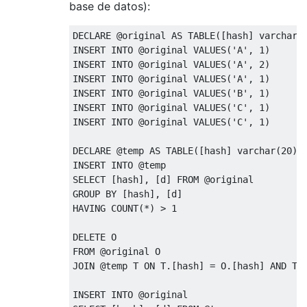
base de datos):
DECLARE
@
original 
AS
TABLE
([
hash
]
 varchar
(
INSERT
INTO
@
original 
VALUES
(
'A'
,
1
)
INSERT
INTO
@
original 
VALUES
(
'A'
,
2
)
INSERT
INTO
@
original 
VALUES
(
'A'
,
1
)
INSERT
INTO
@
original 
VALUES
(
'B'
,
1
)
INSERT
INTO
@
original 
VALUES
(
'C'
,
1
)
INSERT
INTO
@
original 
VALUES
(
'C'
,
1
)
DECLARE
@
temp 
AS
TABLE
([
hash
]
 varchar
(
20
),
INSERT
INTO
@
SELECT
[
hash
],
[
d
]
FROM
@
GROUP
BY
[
hash
],
[
d
]
HAVING
 COUNT
(*)
>
1
DELETE
FROM
@
JOIN
@
temp T 
ON
 T
.[
hash
]
=
 O
.[
hash
]
AND
 T
.
INSERT
INTO
@