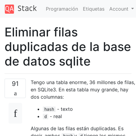
Programación
Etiquetas
Account
Eliminar filas
duplicadas de la base
de datos sqlite
Tengo una tabla enorme, 36 millones de filas,
91
en SQLite3. En esta tabla muy grande, hay
dos columnas:
- texto
hash
- real
d
Algunas de las filas están duplicadas. Es
decir, ambos
y
tienen los mismos
hash
d