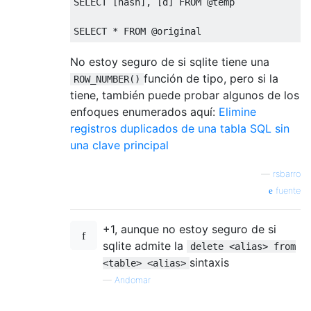
SELECT
[
hash
],
[
d
]
FROM
@
temp

SELECT
*
FROM
@
original
No estoy seguro de si sqlite tiene una
función de tipo, pero si la
ROW_NUMBER()
tiene, también puede probar algunos de los
enfoques enumerados aquí:
Elimine
registros duplicados de una tabla SQL sin
una clave principal
—
rsbarro
fuente
+1, aunque no estoy seguro de si
sqlite admite la
delete <alias> from
sintaxis
<table> <alias>
—
Andomar