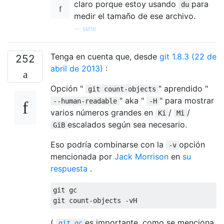
claro porque estoy usando
para
du
medir el tamaño de ese archivo.
—
sehe
Tenga en cuenta que, desde
git 1.8.3 (22 de
252
abril de 2013)
:
Opción "
" aprendido "
git count-objects
" aka "
" para mostrar
--human-readable
-H
varios números grandes en
/
/
Ki
Mi
escalados según sea necesario.
GiB
Eso podría combinarse con la
opción
-v
mencionada por
Jack Morrison
en
su
respuesta
.
git gc

(
es importante, como se menciona
git gc