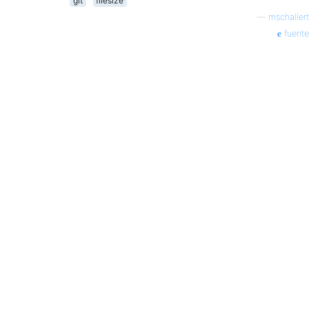
git
filesize
—
mschallert
fuente