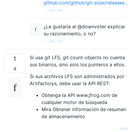
[2]  2cde51fbd0f310c8a2c5f977e665c0ac3945b4
github.com/github/git-sizer/releases
.
[3]  4f86eed5893207aca2c2da86b35b38f2e1ec1f
—
serv-inc
[4]  a02b6794337286bc12c907c33d5d75537c240b
[5]  5dc01c595e6c6ec9ccda4f6f69c131c0dd945f
[6]  1459754b9d9acc2ffac8525bed6691e15913c6
¿Le gustaría al @downvoter explicar
[7]  78a269635e76ed927e17d7883f2d90313570fd
su razonamiento, o no?
[8]  ce5f2e31d3bdc1186041fdfd27a5ac96e728f2
—
serv-inc
[9]  532bdadc08402b7a72a4b45a2e02e5c710b7d6
Si usa git LFS, git count-objects no cuenta
1
sus binarios, sino solo los punteros a ellos.
Si sus archivos LFS son administrados por
Artifactorys, debe usar la API REST:
Obtenga la API www.jfrog.com de
cualquier motor de búsqueda
Mira Obtener información de resumen
de almacenamiento
—
elike