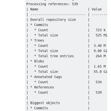
Processing references: 539

| Name                         | Value     
| ---------------------------- | --------- 
| Overall repository size      |           
| * Commits                    |           
|   * Count                    |   723 k   
|   * Total size               |   525 MiB 
| * Trees                      |           
|   * Count                    |  3.40 M   
|   * Total size               |  9.00 GiB 
|   * Total tree entries       |   264 M   
| * Blobs                      |           
|   * Count                    |  1.65 M   
|   * Total size               |  55.8 GiB 
| * Annotated tags             |           
|   * Count                    |   534     
| * References                 |           
|   * Count                    |   539     
|                              |           
| Biggest objects              |           
| * Commits                    |           