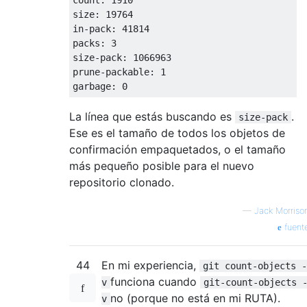
size: 19764

in-pack: 41814

packs: 3

size-pack: 1066963

prune-packable: 1

La línea que estás buscando es
.
size-pack
Ese es el tamaño de todos los objetos de
confirmación empaquetados, o el tamaño
más pequeño posible para el nuevo
repositorio clonado.
—
Jack Morriso
fuent
44
En mi experiencia,
git count-objects -
funciona cuando
v
git-count-objects 
no (porque no está en mi RUTA).
v