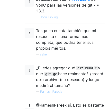
VonC para las versiones de git> =
1.8.3.
—
John Dibling
Tenga en cuenta también que mi
respuesta es una forma más
completa, que podría tener sus
propios méritos.
—
sehe
¿Puedes agregar qué
y
git bundle
qué
hace realmente? ¿creará
git gc
otro archivo (no deseado) y luego
medirá el tamaño?
—
Ramesh Pareek
1
@RameshPareek sí. Esto es bastante