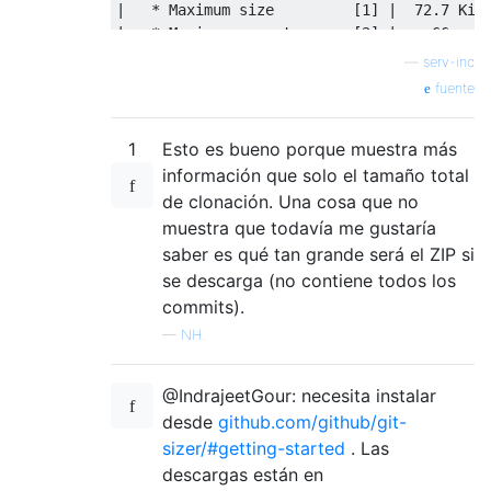
|   * Maximum size         [1] |  72.7 KiB 
|   * Maximum parents      [2] |    66     
| * Trees                      |           
—
serv-inc
|   * Maximum entries      [3] |  1.68 k   
fuente
| * Blobs                      |           
|   * Maximum size         [4] |  13.5 MiB 
1
Esto es bueno porque muestra más
|                              |           
| History structure            |           
información que solo el tamaño total
| * Maximum history depth      |   136 k   
de clonación. Una cosa que no
| * Maximum tag depth      [5] |     1     
muestra que todavía me gustaría
|                              |           
saber es qué tan grande será el ZIP si
| Biggest checkouts            |           
se descarga (no contiene todos los
| * Number of directories  [6] |  4.38 k   
commits).
| * Maximum path depth     [7] |    13     
| * Maximum path length    [8] |   134 B   
—
NH.
| * Number of files        [9] |  62.3 k   
| * Total size of files    [9] |   747 MiB 
@IndrajeetGour: necesita instalar
| * Number of symlinks    [10] |    40     
desde
github.com/github/git-
| * Number of submodules       |     0     
sizer/#getting-started
. Las
[1]  91cc53b0c78596a73fa708cceb7313e7168bb1
descargas están en