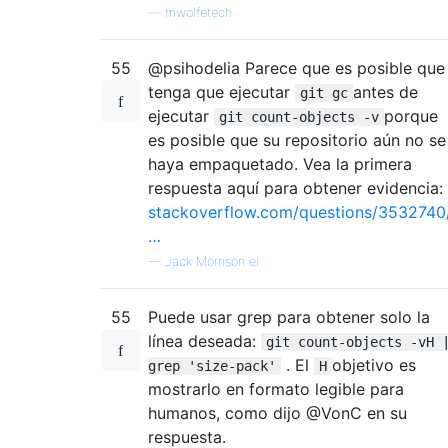
—
mwolfetech
55
@psihodelia Parece que es posible que
tenga que ejecutar
antes de
git gc
ejecutar
porque
git count-objects -v
es posible que su repositorio aún no se
haya empaquetado. Vea la primera
respuesta aquí para obtener evidencia:
stackoverflow.com/questions/3532740
…
—
Jack Morrison el
55
Puede usar grep para obtener solo la
línea deseada:
git count-objects -vH 
. El
objetivo es
grep 'size-pack'
H
mostrarlo en formato legible para
humanos, como dijo @VonC en su
respuesta.