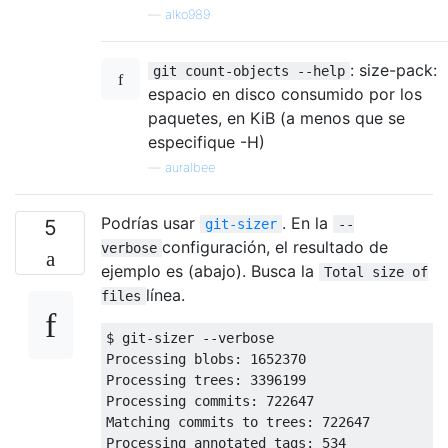
—
alko989
: size-pack:
git count-objects --help
espacio en disco consumido por los
paquetes, en KiB (a menos que se
especifique -H)
—
auralbee
Podrías usar
. En la
5
git-sizer
--
configuración, el resultado de
verbose
ejemplo es (abajo). Busca la
Total size of
línea.
files
$ git-sizer --verbose

Processing blobs: 1652370

Processing trees: 3396199

Processing commits: 722647

Matching commits to trees: 722647

Processing annotated tags: 534
