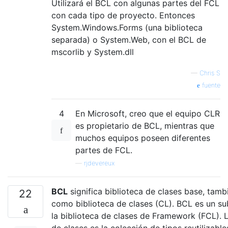
Utilizará el BCL con algunas partes del FCL
con cada tipo de proyecto. Entonces
System.Windows.Forms (una biblioteca
separada) o System.Web, con el BCL de
mscorlib y System.dll
—
Chris S
fuente
4
En Microsoft, creo que el equipo CLR
es propietario de BCL, mientras que
muchos equipos poseen diferentes
partes de FCL.
—
rjdevereux
BCL
significa biblioteca de clases base, tam
22
como biblioteca de clases (CL). BCL es un s
la biblioteca de clases de Framework (FCL). L
de clases es la colección de tipos reutilizabl