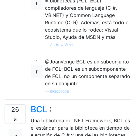
= bibliotecas (FCL, BCL),
compiladores de lenguaje (C #,
VB.NET) y Common Language
Runtime (CLR). Además, está todo el
ecosistema que lo rodea: Visual
Studio, Ayuda de MSDN y más.
—
Andrew Webb
1
@JoanVenge BCL es un subconjunto
de FCL; BCL es un subcomponente
de FCL, no un componente separado
en su conjunto.
—
iliketocode
BCL
:
26
Una biblioteca de .NET Framework, BCL es
el estándar para la biblioteca en tiempo de
ejecución de C # y una de las bibliotecas