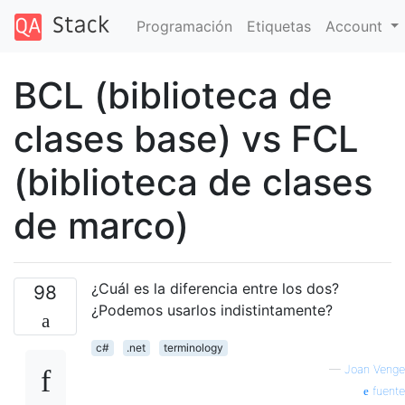
Programación
Etiquetas
Account
BCL (biblioteca de
clases base) vs FCL
(biblioteca de clases
de marco)
¿Cuál es la diferencia entre los dos?
98
¿Podemos usarlos indistintamente?
c#
.net
terminology
—
Joan Venge
fuente