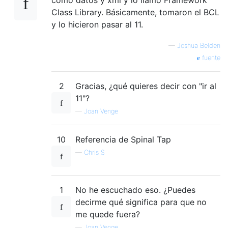
como datos y xml y lo llamó Framework
Class Library. Básicamente, tomaron el BCL
y lo hicieron pasar al 11.
—
Joshua Belden
fuente
2
Gracias, ¿qué quieres decir con "ir al
11"?
—
Joan Venge
10
Referencia de Spinal Tap
—
Chris S
1
No he escuchado eso. ¿Puedes
decirme qué significa para que no
me quede fuera?
—
Joan Venge