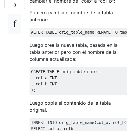
cambiar el nombre de "colb" a "col_b":
Primero cambia el nombre de la tabla
anterior:
ALTER
TABLE
 orig_table_name RENAME 
TO
 tmp_
Luego cree la nueva tabla, basada en la
tabla anterior pero con el nombre de la
columna actualizada:
CREATE
TABLE
 orig_table_name 
(
,
);
Luego copie el contenido de la tabla
original.
INSERT
INTO
 orig_table_name
(
col_a
,
 col_b
)
SELECT
 col_a
,