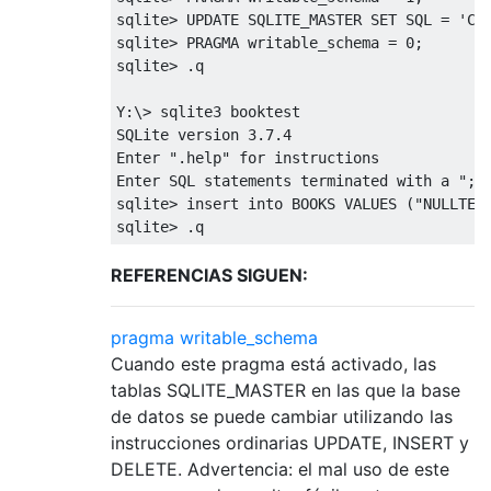
sqlite
>
UPDATE
 SQLITE_MASTER 
SET
 SQL 
=
'CR
sqlite
>
 PRAGMA writable_schema 
=
0
;
sqlite
>
.
q  

Y
:\>
 sqlite3 booktest  

SQLite version 
3.7.4
Enter 
".help"
for
 instructions  

Enter SQL statements terminated 
with
 a 
";"
sqlite
>
insert
into
 BOOKS 
VALUES
(
"NULLTES
sqlite
>
.
q  
REFERENCIAS SIGUEN:
pragma writable_schema
Cuando este pragma está activado, las
tablas SQLITE_MASTER en las que la base
de datos se puede cambiar utilizando las
instrucciones ordinarias UPDATE, INSERT y
DELETE. Advertencia: el mal uso de este