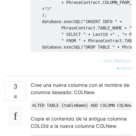
+
 PhraseContract
.
COLUMN_FROM_A
+
")"
);
database
.
execSQL
(
"INSERT INTO "
+
            PhraseContract
.
TABLE_NAME 
+
"(
" SELECT "
+
 LastId 
+
" , "
+
 Ph
" FROM "
+
 PhraseContract
.
TABL
database
.
execSQL
(
"DROP TABLE "
+
 Phras
—
Vahe Gharibyan
fuente
Cree una nueva columna con el nombre de
3
columna deseado: COLNew.
ALTER
TABLE
{
tableName
}
ADD
COLUMN
 COLNew 
Copie el contenido de la antigua columna
COLOld a la nueva columna COLNew.