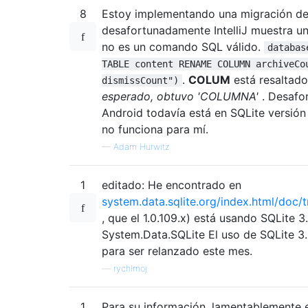
8
Estoy implementando una migración de
desafortunadamente IntelliJ muestra u
no es un comando SQL válido.
databas
TABLE content RENAME COLUMN archiveCo
.
COLUM
está resaltado
dismissCount")
esperado, obtuvo 'COLUMNA'
. Desafo
Android todavía está en SQLite versió
no funciona para mí.
—
Adam Hurwitz
1
editado: He encontrado en
system.data.sqlite.org/index.html/doc
, que el 1.0.109.x) está usando SQLite 3
System.Data.SQLite El uso de SQLite 
para ser relanzado este mes.
—
rychlmoj
1
Para su información, lamentablemente 