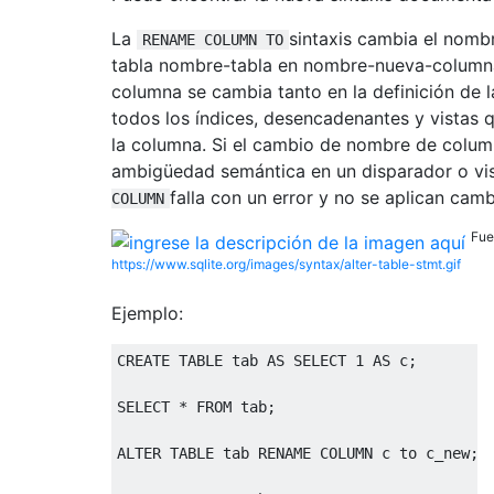
La
sintaxis cambia el nomb
RENAME COLUMN TO
tabla nombre-tabla en nombre-nueva-columna
columna se cambia tanto en la definición de 
todos los índices, desencadenantes y vistas 
la columna. Si el cambio de nombre de column
ambigüedad semántica en un disparador o vi
falla con un error y no se aplican camb
COLUMN
Fue
https://www.sqlite.org/images/syntax/alter-table-stmt.gif
Ejemplo:
CREATE
TABLE
 tab 
AS
SELECT
1
AS
 c
;
SELECT
*
FROM
 tab
;
ALTER
TABLE
 tab RENAME 
COLUMN
 c 
to
 c_new
;