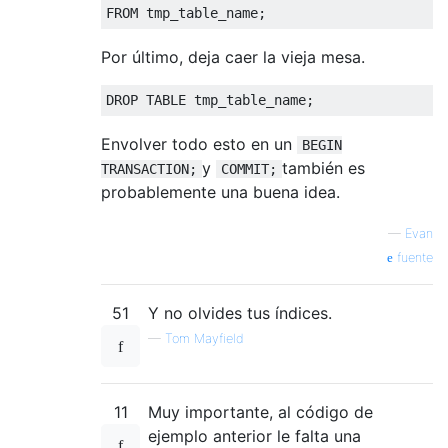
FROM
 tmp_table_name
;
Por último, deja caer la vieja mesa.
DROP
TABLE
 tmp_table_name
;
Envolver todo esto en un
BEGIN
y
también es
TRANSACTION;
COMMIT;
probablemente una buena idea.
—
Evan
fuente
51
Y no olvides tus índices.
—
Tom Mayfield
11
Muy importante, al código de
ejemplo anterior le falta una