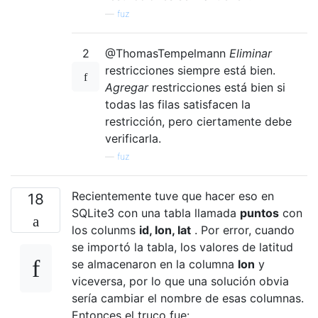
—
fuz
2
@ThomasTempelmann
Eliminar
restricciones siempre está bien.
Agregar
restricciones está bien si
todas las filas satisfacen la
restricción, pero ciertamente debe
verificarla.
—
fuz
Recientemente tuve que hacer eso en
18
SQLite3 con una tabla llamada
puntos
con
los colunms
id, lon, lat
. Por error, cuando
se importó la tabla, los valores de latitud
se almacenaron en la columna
lon
y
viceversa, por lo que una solución obvia
sería cambiar el nombre de esas columnas.
Entonces el truco fue: