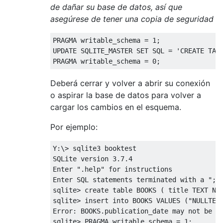
de dañar su base de datos, así que
asegúrese de tener una copia de seguridad
PRAGMA writable_schema 
=
1
;
UPDATE
 SQLITE_MASTER 
SET
 SQL 
=
'CREATE TAB
PRAGMA writable_schema 
=
0
;
Deberá cerrar y volver a abrir su conexión
o aspirar la base de datos para volver a
cargar los cambios en el esquema.
Por ejemplo:
Y
:\>
 sqlite3 booktest  

SQLite version 
3.7.4
Enter 
".help"
for
 instructions  

Enter SQL statements terminated 
with
 a 
";"
sqlite
>
create
table
 BOOKS 
(
 title TEXT 
NO
sqlite
>
insert
into
 BOOKS 
VALUES
(
"NULLTES
Error
:
 BOOKS
.
publication_date may 
not
 be 
N
sqlite
>
 PRAGMA writable_schema 
=
1
;