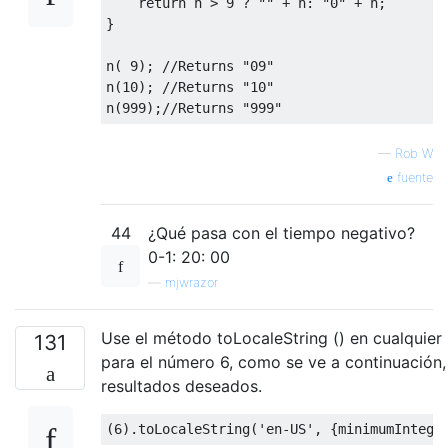
return
 n 
>
9
?
""
+
 n
:
"0"
+
 n
;
}
n
(
9
);
//Returns "09"
n
(
10
);
//Returns "10"
n
(
999
);
//Returns "999"
—
Rob W
fuente
44
¿Qué pasa con el tiempo negativo?
0-1: 20: 00
—
mjwrazor
Use el método toLocaleString () en cualquier
131
para el número 6, como se ve a continuación,
resultados deseados.
(
6
).
toLocaleString
(
'en-US'
,
{
minimumIntege