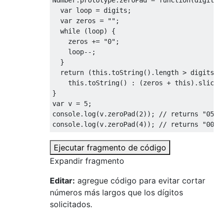
var
 loop 
=
 digits
;
var
 zeros 
=
""
;
while
(
loop
)
{
    zeros 
+=
"0"
;
    loop
--;
}
return
(
this
.
toString
().
length 
>
 digits
)
this
.
toString
()
:
(
zeros 
+
this
).
slice
}
var
 v 
=
5
;
console
.
log
(
v
.
zeroPad
(
2
));
// returns "05"
console
.
log
(
v
.
zeroPad
(
4
));
// returns "000
Ejecutar fragmento de código
Expandir fragmento
Editar:
agregue código para evitar cortar
números más largos que los dígitos
solicitados.