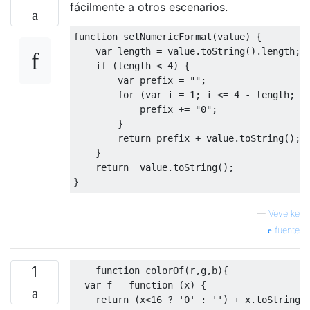
fácilmente a otros escenarios.
function
 setNumericFormat
(
value
)
{
var
 length 
=
 value
.
toString
().
length
;
if
(
length 
<
4
)
{
var
 prefix 
=
""
;
for
(
var
 i 
=
1
;
 i 
<=
4
-
 length
;
 i
            prefix 
+=
"0"
;
}
return
 prefix 
+
 value
.
toString
();
}
return
  value
.
toString
();
}
—
Veverke
fuente
1
function
 colorOf
(
r
,
g
,
b
){
var
 f 
=
function
(
x
)
{
return
(
x
<
16
?
'0'
:
''
)
+
 x
.
toString
(