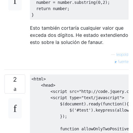
  number 
=
 number
.
substring
(
0
,
2
);
return
 number
;
}
Esto también cortaría cualquier valor que
exceda dos dígitos. He estado extendiendo
esto sobre la solución de fanaur.
—
leopold
fuente
2
<
html
>
<
head
>
<
script src
=
"http://code.jquery.co
<
script type
=
"text/javascript"
>
            $
(
document
).
ready
(
function
(){
                $
(
'#test'
).
keypress
(
allowO
});
function
 allowOnlyTwoPositiveD