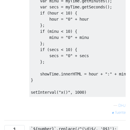
var
 minu 
=
 myTime
.
getMinutes
();
var
 secs 
=
 myTime
.
getSeconds
();
if
(
hour 
<
10
)
{
        hour 
=
"0"
+
 hour

};
if
(
minu 
<
10
)
{
        minu 
=
"0"
+
 minu

};
if
(
secs 
<
10
)
{
        secs 
=
"0"
+
 secs

};
    showTime
.
innerHTML 
=
 hour 
+
":"
+
 minu
}
setInterval
(
"x()"
,
1000
)
—
DHJ
fuente
1
`${number}`.replace(/^(\d)$/, '0$1');