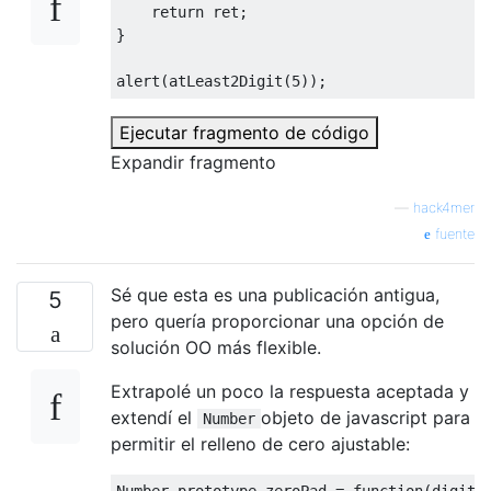
return
 ret
;
}
alert
(
atLeast2Digit
(
5
));
Ejecutar fragmento de código
Expandir fragmento
—
hack4mer
fuente
Sé que esta es una publicación antigua,
5
pero quería proporcionar una opción de
solución OO más flexible.
Extrapolé un poco la respuesta aceptada y
extendí el
objeto de javascript para
Number
permitir el relleno de cero ajustable:
Number
.
prototype
.
zeroPad 
=
function
(
digits