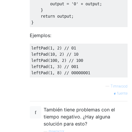
        output 
=
'0'
+
 output
;
}
return
 output
;
}
Ejemplos:
leftPad
(
1
,
2
)
// 01
leftPad
(
10
,
2
)
// 10
leftPad
(
100
,
2
)
// 100
leftPad
(
1
,
3
)
// 001
leftPad
(
1
,
8
)
// 00000001
—
Timrwood
fuente
También tiene problemas con el
tiempo negativo. ¿Hay alguna
solución para esto?
—
mjwrazor