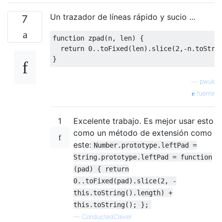
Un trazador de líneas rápido y sucio ...
7
function
 zpad
(
n
,
 len
)
{
return
0.
.
toFixed
(
len
).
slice
(
2
,-
n
.
toStri
}
—
pwuk
fuente
1
Excelente trabajo. Es mejor usar esto
como un método de extensión como
este:
Number.prototype.leftPad =
String.prototype.leftPad = function
(pad) { return
0..toFixed(pad).slice(2, -
this.toString().length) +
this.toString(); };
—
ConductedClever