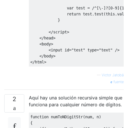
var
 test 
=
/^[\-]?[0-9]{1,
return
 test
.
test
(
this
.
valu
}
</
script
>
</
head
>
<
body
>
<
input id
=
"test"
 type
=
"text"
/>
</
body
>
</
html
>
—
Victor Jatobá
fuente
Aquí hay una solución recursiva simple que
2
funciona para cualquier número de dígitos.
function
 numToNDigitStr
(
num
,
 n
)
{