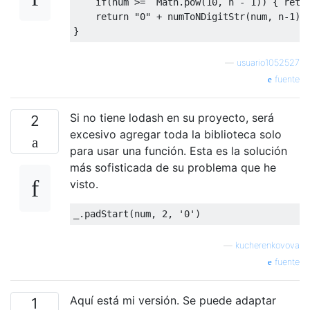
if
(
num 
>=
Math
.
pow
(
10
,
 n 
-
1
))
{
retu
return
"0"
+
 numToNDigitStr
(
num
,
 n
-
1
);
}
—
usuario1052527
fuente
Si no tiene lodash en su proyecto, será
2
excesivo agregar toda la biblioteca solo
para usar una función. Esta es la solución
más sofisticada de su problema que he
visto.
_
.
padStart
(
num
,
2
,
'0'
)
—
kucherenkovova
fuente
Aquí está mi versión. Se puede adaptar
1