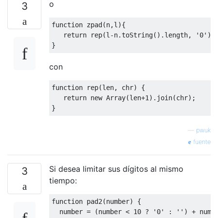
o
3
function
 zpad
(
n
,
l
){
return
 rep
(
l
-
n
.
toString
().
length
,
'0'
)
}
con
function
 rep
(
len
,
 chr
)
{
return
new
Array
(
len
+
1
).
join
(
chr
);
}
—
pwuk
fuente
Si desea limitar sus dígitos al mismo
3
tiempo:
function
 pad2
(
number
)
{
  number 
=
(
number 
<
10
?
'0'
:
''
)
+
 numb