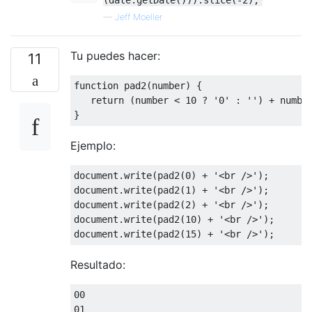
—
Jeff Moeller
Tu puedes hacer:
11
function
 pad2
(
number
)
{
return
(
number 
<
10
?
'0'
:
''
)
+
}
Ejemplo:
document
.
write
(
pad2
(
0
)
+
'<br />'
);
document
.
write
(
pad2
(
1
)
+
'<br />'
);
document
.
write
(
pad2
(
2
)
+
'<br />'
);
document
.
write
(
pad2
(
10
)
+
'<br />'
);
document
.
write
(
pad2
(
15
)
+
'<br />'
);
Resultado:
00
01