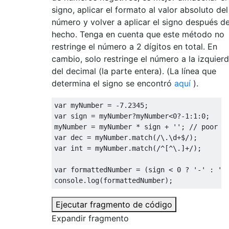
signo, aplicar el formato al valor absoluto del
número y volver a aplicar el signo después de
hecho. Tenga en cuenta que este método no
restringe el número a 2 dígitos en total. En
cambio, solo restringe el número a la izquier
del decimal (la parte entera). (La línea que
determina el signo se encontró
aquí
).
var
 myNumber 
=
-
7.2345
;
var
 sign 
=
 myNumber
?
myNumber
<
0
?-
1
:
1
:
0
;
myNumber 
=
 myNumber 
*
 sign 
+
''
;
// poor m
var
 dec 
=
 myNumber
.
match
(
/\.\d+$/
);
var
int
=
 myNumber
.
match
(
/^[^\.]+/
);
var
 formattedNumber 
=
(
sign 
<
0
?
'-'
:
''
console
.
log
(
formattedNumber
);
Ejecutar fragmento de código
Expandir fragmento