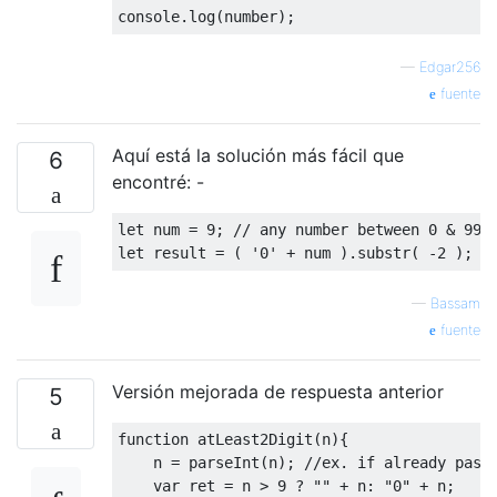
console
.
log
(
number
);
—
Edgar256
fuente
Aquí está la solución más fácil que
6
encontré: -
let
 num 
=
9
;
// any number between 0 & 99
let
 result 
=
(
'0'
+
 num 
).
substr
(
-
2
);
—
Bassam
fuente
Versión mejorada de respuesta anterior
5
function
 atLeast2Digit
(
n
){
    n 
=
 parseInt
(
n
);
//ex. if already pass
var
 ret 
=
 n 
>
9
?
""
+
 n
:
"0"
+
 n
;