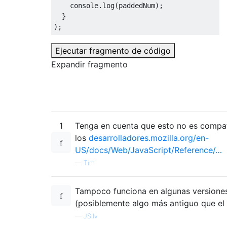
    console
.
log
(
paddedNum
);
}
);
Ejecutar fragmento de código
Expandir fragmento
1
Tenga en cuenta que esto no es compat
los
desarrolladores.mozilla.org/en-
US/docs/Web/JavaScript/Reference/…
—
Tim
Tampoco funciona en algunas versiones
(posiblemente algo más antiguo que el
—
JSilv