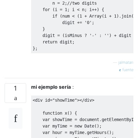
        n 
=
2
;
//two digits
for
(
i 
=
1
;
 i 
<
 n
;
 i
++)
{
if
(
num 
<
(
1
+
Array
(
i 
+
1
).
join
(
"
            digit 
+=
'0'
;
}
    digit 
=
(
isMinus 
?
'-'
:
''
)
+
 digit 
+
return
 digit
;
};
—
jalmatari
fuente
mi ejemplo sería
:
1
<
div id
=
"showTime"
></
div
>
function
 x
()
{
var
 showTime 
=
 document
.
getElementById
var
 myTime 
=
new
Date
();
var
 hour 
=
 myTime
.
getHours
();