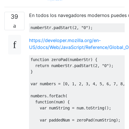
En todos los navegadores modernos puedes 
39
numberStr
.
padStart
(
2
,
"0"
);
https://developer.mozilla.org/en-
US/docs/Web/JavaScript/Reference/Global_Ob
function
 zeroPad
(
numberStr
)
{
return
 numberStr
.
padStart
(
2
,
"0"
);
}
var
 numbers 
=
[
0
,
1
,
2
,
3
,
4
,
5
,
6
,
7
,
8
,
numbers
.
forEach
(
function
(
num
)
{
var
 numString 
=
 num
.
toString
();
var
 paddedNum 
=
 zeroPad
(
numString
);