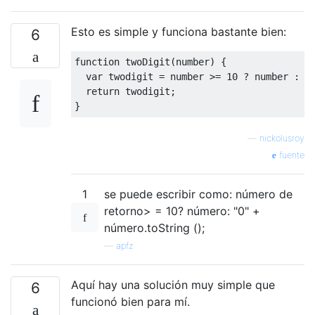
Esto es simple y funciona bastante bien:
6
function
 twoDigit
(
number
)
{
var
 twodigit 
=
 number 
>=
10
?
 number 
:
"
return
 twodigit
;
}
—
nickolusroy
fuente
1
se puede escribir como: número de
retorno> = 10? número: "0" +
número.toString ();
—
apfz
Aquí hay una solución muy simple que
6
funcionó bien para mí.