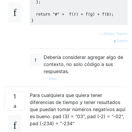
};
return
"#"
+
  f
(
r
)
+
 f
(
g
)
+
 f
(
b
);
}
—
Alexey Tseitlin
fuente
Debería considerar agregar algo de
contexto, no solo código a sus
respuestas.
—
Mike
Para cualquiera que quiera tener
1
diferencias de tiempo y tener resultados
que puedan tomar números negativos aquí
es bueno. pad (3) = "03", pad (-2) = "-02",
pad (-234) = "-234"