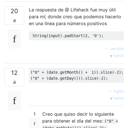
La respuesta de @ Lifehack fue muy útil
20
para mí; donde creo que podemos hacerlo
en una línea para números positivos
String
(
input
).
padStart
(
2
,
'0'
);
—
Jee Mok
fuente
12
(
"0"
+
(
date
.
getMonth
()
+　
1
)).
slice
(-
2
);
(
"0"
+
(
date
.
getDay
())).
slice
(-
2
);
—
Rígido
fuente
1
Creo que quiso decir lo siguiente
para obtener el día del mes:
("0" +
(date.getDate())).slice(-2);