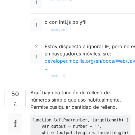
o con intl.js polyfil
—
maxisam
2
Estoy dispuesto a ignorar IE, pero no 
en navegadores móviles. src:
developer.mozilla.org/en/docs/Web/Jav
…
—
chetan92
Aquí hay una función de relleno de
50
números simple que uso habitualmente.
Permite cualquier cantidad de relleno.
function
 leftPad
(
number
,
 targetLength
)
{
var
 output 
=
 number 
+
''
;
while
(
output
.
length 
<
 targetLength
)
{