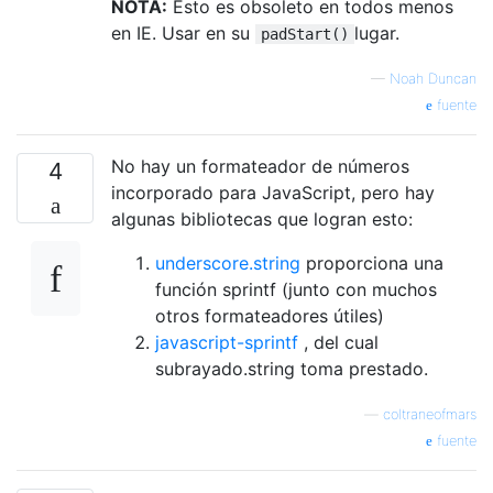
NOTA:
Esto es obsoleto en todos menos
en IE. Usar en su
lugar.
padStart()
—
Noah Duncan
fuente
No hay un formateador de números
4
incorporado para JavaScript, pero hay
algunas bibliotecas que logran esto:
underscore.string
proporciona una
función sprintf (junto con muchos
otros formateadores útiles)
javascript-sprintf
, del cual
subrayado.string toma prestado.
—
coltraneofmars
fuente