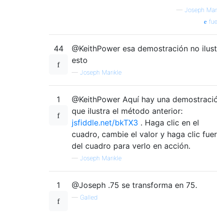
—
Joseph Mar
fue
44
@KeithPower esa demostración no ilust
esto
—
Joseph Marikle
1
@KeithPower Aquí hay una demostraci
que ilustra el método anterior:
jsfiddle.net/bkTX3
. Haga clic en el
cuadro, cambie el valor y haga clic fue
del cuadro para verlo en acción.
—
Joseph Marikle
1
@Joseph .75 se transforma en 75.
—
Galled