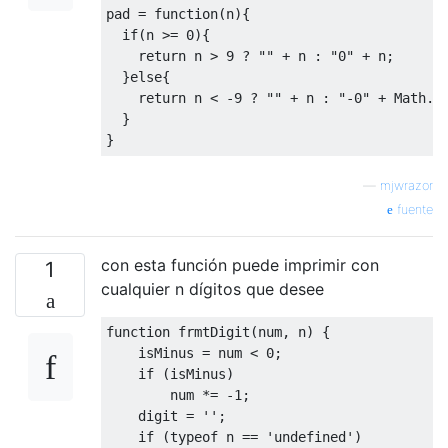
pad 
=
function
(
n
){
if
(
n 
>=
0
){
return
 n 
>
9
?
""
+
 n 
:
"0"
+
 n
;
}
else
{
return
 n 
<
-
9
?
""
+
 n 
:
"-0"
+
Math
.
a
}
}
—
mjwrazor
fuente
con esta función puede imprimir con
1
cualquier n dígitos que desee
function
 frmtDigit
(
num
,
 n
)
{
    isMinus 
=
 num 
<
0
;
if
(
isMinus
)
        num 
*=
-
1
;
    digit 
=
''
;
if
(
typeof
 n 
==
'undefined'
)