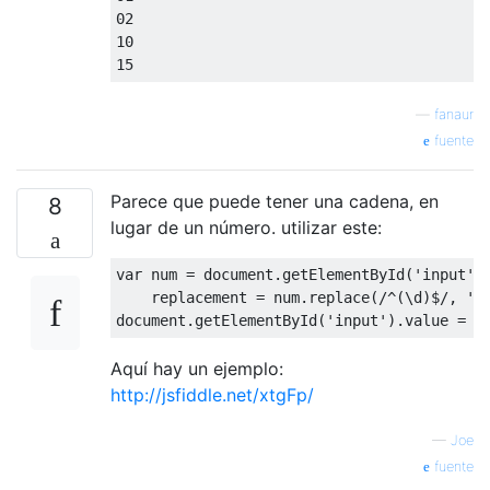
02
10
15
—
fanaur
fuente
Parece que puede tener una cadena, en
8
lugar de un número. utilizar este:
var
 num 
=
 document
.
getElementById
(
'input'
)
    replacement 
=
 num
.
replace
(
/^(\d)$/
,
'0
document
.
getElementById
(
'input'
).
value 
=
 r
Aquí hay un ejemplo:
http://jsfiddle.net/xtgFp/
—
Joe
fuente