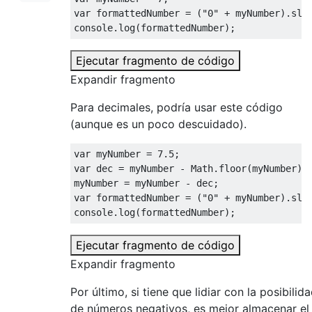
var
 formattedNumber 
=
(
"0"
+
 myNumber
).
sli
console
.
log
(
formattedNumber
);
Ejecutar fragmento de código
Expandir fragmento
Para decimales, podría usar este código
(aunque es un poco descuidado).
var
 myNumber 
=
7.5
;
var
 dec 
=
 myNumber 
-
Math
.
floor
(
myNumber
);
myNumber 
=
 myNumber 
-
 dec
;
var
 formattedNumber 
=
(
"0"
+
 myNumber
).
sli
console
.
log
(
formattedNumber
);
Ejecutar fragmento de código
Expandir fragmento
Por último, si tiene que lidiar con la posibilid
de números negativos, es mejor almacenar el