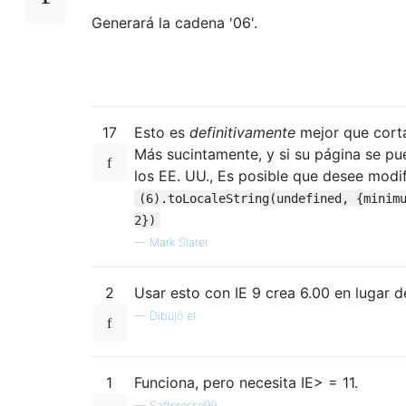
Generará la cadena '06'.
17
Esto es
definitivamente
mejor que cort
Más sucintamente, y si su página se pu
los EE. UU., Es posible que desee modif
(6).toLocaleString(undefined, {minim
2})
—
Mark Slater
2
Usar esto con IE 9 crea 6.00 en lugar d
—
Dibujó el
1
Funciona, pero necesita IE> = 11.
—
Saftpresse99