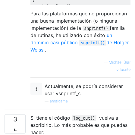
int
 val 
=
42
;
Para las plataformas que no proporcionan
    foofmt
(
"Some value: %d\n"
,
 val
);
una buena implementación (o ninguna
return
0
;
implementación) de la
familia
snprintf()
}
de rutinas, he utilizado con éxito
un
dominio casi público
de Holger
snprintf()
Weiss
.
—
Michael Burr
fuente
Actualmente, se podría considerar
usar vsnprintf_s.
—
amalgama
Si tiene el código
, vuelva a
3
log_out()
escribirlo. Lo más probable es que puedas
hacer: