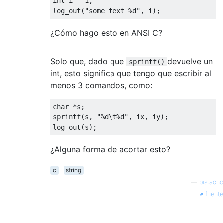
int
 i 
=
1
;
log_out
(
"some text %d"
,
 i
);
¿Cómo hago esto en ANSI C?
Solo que, dado que
devuelve un
sprintf()
int, esto significa que tengo que escribir al
menos 3 comandos, como:
char
*
s
;
sprintf
(
s
,
"%d\t%d"
,
 ix
,
 iy
);
log_out
(
s
);
¿Alguna forma de acortar esto?
c
string
—
pistacho
fuente