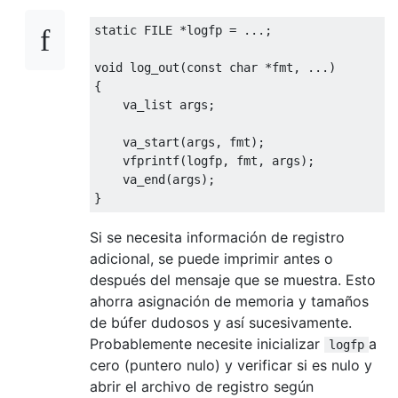
static
FILE
*
logfp 
=
...;
void
 log_out
(
const
char
*
fmt
,
...)
{
    va_list args
;
    va_start
(
args
,
 fmt
);
    vfprintf
(
logfp
,
 fmt
,
 args
);
    va_end
(
args
);
}
Si se necesita información de registro
adicional, se puede imprimir antes o
después del mensaje que se muestra. Esto
ahorra asignación de memoria y tamaños
de búfer dudosos y así sucesivamente.
Probablemente necesite inicializar
a
logfp
cero (puntero nulo) y verificar si es nulo y
abrir el archivo de registro según