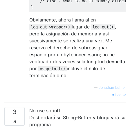
/* else - what to do if memory allocat
}
Obviamente, ahora llama al en
lugar de
,
log_out_wrapper()
log_out()
pero la asignación de memoria y así
sucesivamente se realiza una vez. Me
reservo el derecho de sobreasignar
espacio por un byte innecesario; no he
verificado dos veces si la longitud devuelta
por
incluye el nulo de
vsnprintf()
terminación o no.
—
Jonathan Leffler
fuente
No use sprintf.
3
Desbordará su String-Buffer y bloqueará su
programa.