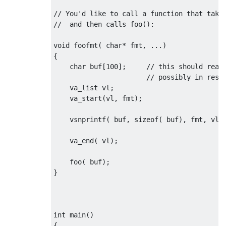
// You'd like to call a function that take
//  and then calls foo():
void
 foofmt
(
char
*
 fmt
,
...)
{
char
 buf
[
100
];
// this should real
// possibly in resp
    va_list vl
;
    va_start
(
vl
,
 fmt
);
    vsnprintf
(
 buf
,
sizeof
(
 buf
),
 fmt
,
 vl
)
    va_end
(
 vl
);
    foo
(
 buf
);
}
int
 main
()
{