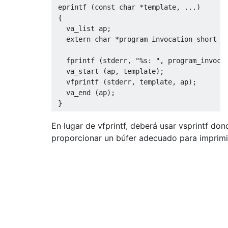
 eprintf 
(
const
char
*
template
,
...)
{
   va_list ap
;
extern
char
*
program_invocation_short_n
   fprintf 
(
stderr
,
"%s: "
,
 program_invoca
   va_start 
(
ap
,
template
);
   vfprintf 
(
stderr
,
template
,
 ap
);
   va_end 
(
ap
);
}
En lugar de vfprintf, deberá usar vsprintf do
proporcionar un búfer adecuado para imprimi