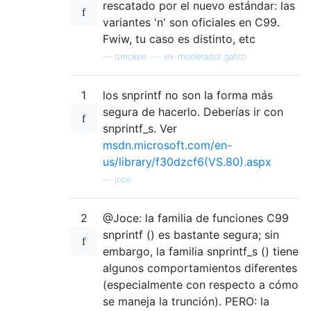
rescatado por el nuevo estándar: las
variantes 'n' son oficiales en C99.
Fwiw, tu caso es distinto, etc
—
dmckee --- ex-moderador gatito
1
los snprintf no son la forma más
segura de hacerlo. Deberías ir con
snprintf_s. Ver
msdn.microsoft.com/en-
us/library/f30dzcf6(VS.80).aspx
—
joce
2
@Joce: la familia de funciones C99
snprintf () es bastante segura; sin
embargo, la familia snprintf_s () tiene
algunos comportamientos diferentes
(especialmente con respecto a cómo
se maneja la trunción). PERO: la