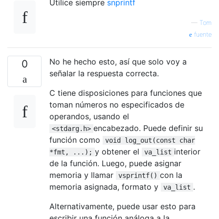
Utilice siempre
snprintf
—
Tom
fuente
No he hecho esto, así que solo voy a
0
señalar la respuesta correcta.
C tiene disposiciones para funciones que
toman números no especificados de
operandos, usando el
encabezado. Puede definir su
<stdarg.h>
función como
void log_out(const char
y obtener el
interior
*fmt, ...);
va_list
de la función. Luego, puede asignar
memoria y llamar
con la
vsprintf()
memoria asignada, formato y
.
va_list
Alternativamente, puede usar esto para
escribir una función análoga a la