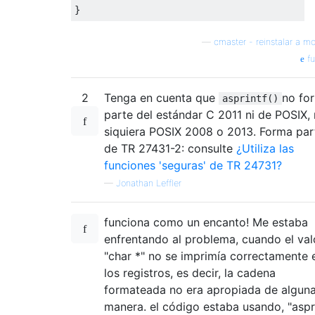
}
—
cmaster - reinstalar a m
fu
2
Tenga en cuenta que
no fo
asprintf()
parte del estándar C 2011 ni de POSIX, 
siquiera POSIX 2008 o 2013. Forma par
de TR 27431-2: consulte
¿Utiliza las
funciones 'seguras' de TR 24731?
—
Jonathan Leffler
funciona como un encanto! Me estaba
enfrentando al problema, cuando el val
"char *" no se imprimía correctamente 
los registros, es decir, la cadena
formateada no era apropiada de algun
manera. el código estaba usando, "aspr