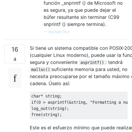
función _snprintf () de Microsoft no
es segura, ya que puede dejar el
búfer resultante sin terminar (C99
snprintf () siempre termina).
—
Michael Burr
Si tiene un sistema compatible con POSIX-20
16
(cualquier Linux moderno), puede usar la fun
segura y conveniente
: tendrá
asprintf()
suficiente memoria para usted, no
malloc()
necesita preocuparse por el tamaño máximo 
cadena. Úselo así:
char
*
 string
;
if
(
0
>
 asprintf
(&
string
,
"Formatting a num
log_out
(
string
);
free
(
string
);
Este es el esfuerzo mínimo que puede realiza