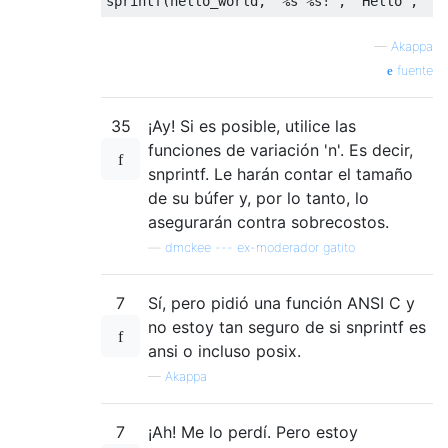
sprintf
(
hello_world
,
"%s %s!"
,
"Hello"
,
"w
—
Akappa
fuente
35
¡Ay! Si es posible, utilice las
funciones de variación 'n'. Es decir,
snprintf. Le harán contar el tamaño
de su búfer y, por lo tanto, lo
asegurarán contra sobrecostos.
—
dmckee --- ex-moderador gatito
7
Sí, pero pidió una función ANSI C y
no estoy tan seguro de si snprintf es
ansi o incluso posix.
—
Akappa
7
¡Ah! Me lo perdí. Pero estoy