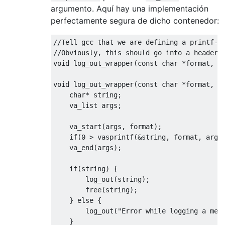
argumento. Aquí hay una implementación
perfectamente segura de dicho contenedor:
//Tell gcc that we are defining a printf-s
//Obviously, this should go into a header.
void
 log_out_wrapper
(
const
char
*
format
,
.
void
 log_out_wrapper
(
const
char
*
format
,
.
char
*
 string
;
    va_list args
;
    va_start
(
args
,
 format
);
if
(
0
>
 vasprintf
(&
string
,
 format
,
 args
    va_end
(
args
);
if
(
string
)
{
        log_out
(
string
);
        free
(
string
);
}
else
{
        log_out
(
"Error while logging a mes
}