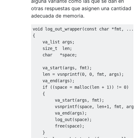
alguna variante como las que se dan en
otras respuestas que asignen una cantidad
adecuada de memoria.
void
 log_out_wrapper
(
const
char
*
fmt
,
...)
{
    va_list args
;
size_t
  len
;
char
*
space
;
    va_start
(
args
,
 fmt
);
    len 
=
 vsnprintf
(
0
,
0
,
 fmt
,
 args
);
    va_end
(
args
);
if
((
space 
=
 malloc
(
len 
+
1
))
!=
0
)
{
         va_start
(
args
,
 fmt
);
         vsnprintf
(
space
,
 len
+
1
,
 fmt
,
 args
         va_end
(
args
);
         log_out
(
space
);
         free
(
space
);
}