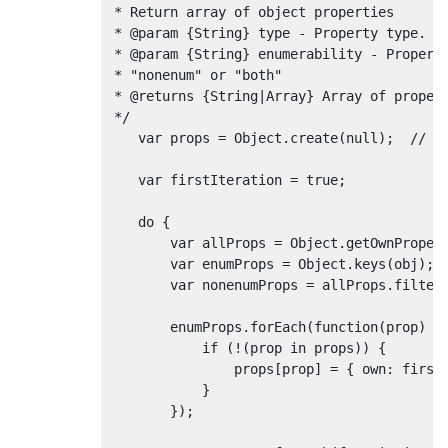
 * Return array of object properties

 * @param {String} type - Property type. Ca
 * @param {String} enumerability - Property
 * "nonenum" or "both"

 * @returns {String|Array} Array of propert
 */
var
 props 
=
Object
.
create
(
null
);
// D
var
 firstIteration 
=
true
;
do
{
var
 allProps 
=
Object
.
getOwnProper
var
 enumProps 
=
Object
.
keys
(
obj
);
var
 nonenumProps 
=
 allProps
.
filter
        enumProps
.
forEach
(
function
(
prop
)
{
if
(!(
prop in props
))
{
                props
[
prop
]
=
{
 own
:
 first
}
});