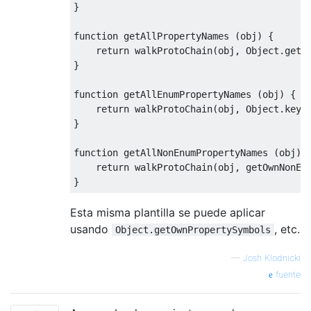
}
function
 getAllPropertyNames 
(
obj
)
{
return
 walkProtoChain
(
obj
,
Object
.
getO
}
function
 getAllEnumPropertyNames 
(
obj
)
{
return
 walkProtoChain
(
obj
,
Object
.
keys
}
function
 getAllNonEnumPropertyNames 
(
obj
)
return
 walkProtoChain
(
obj
,
 getOwnNonEn
}
Esta misma plantilla se puede aplicar
usando
, etc.
Object.getOwnPropertySymbols
—
Josh Klodnicki
fuente