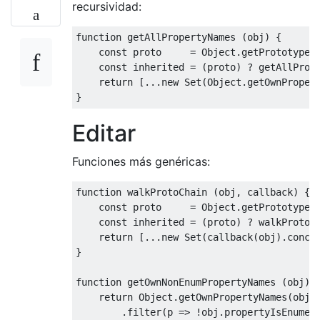
recursividad:
function
 getAllPropertyNames 
(
obj
)
{
const
 proto     
=
Object
.
getPrototypeO
const
 inherited 
=
(
proto
)
?
 getAllProp
return
[...
new
Set
(
Object
.
getOwnProper
}
Editar
Funciones más genéricas:
function
 walkProtoChain 
(
obj
,
 callback
)
{
const
 proto     
=
Object
.
getPrototypeO
const
 inherited 
=
(
proto
)
?
 walkProtoC
return
[...
new
Set
(
callback
(
obj
).
conca
}
function
 getOwnNonEnumPropertyNames 
(
obj
)
return
Object
.
getOwnPropertyNames
(
obj
)
.
filter
(
p 
=>
!
obj
.
propertyIsEnumer