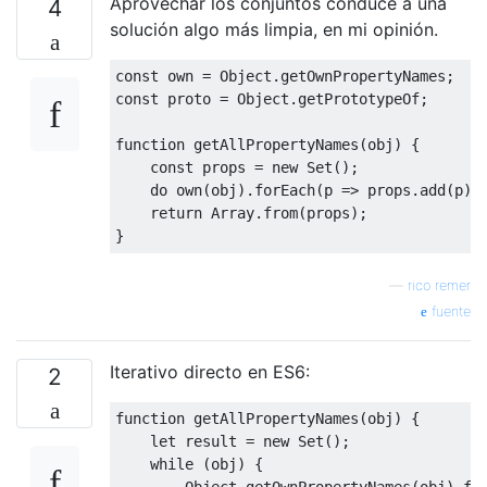
Aprovechar los conjuntos conduce a una
4
solución algo más limpia, en mi opinión.
const
 own 
=
Object
.
getOwnPropertyNames
;
const
 proto 
=
Object
.
getPrototypeOf
;
function
 getAllPropertyNames
(
obj
)
{
const
 props 
=
new
Set
();
do
 own
(
obj
).
forEach
(
p 
=>
 props
.
add
(
p
))
return
Array
.
from
(
props
);
}
—
rico remer
fuente
Iterativo directo en ES6:
2
function
 getAllPropertyNames
(
obj
)
{
let
 result 
=
new
Set
();
while
(
obj
)
{
Object
.
getOwnPropertyNames
(
obj
).
fo