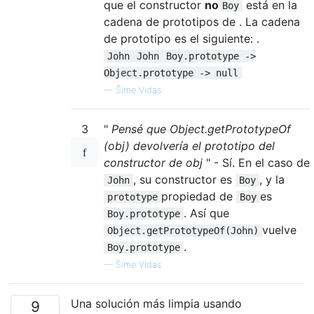
que el constructor
no
está en la
Boy
cadena de prototipos de . La cadena
de prototipo es el siguiente: .
John
John
Boy.prototype ->
Object.prototype -> null
—
Šime Vidas
3
"
Pensé que Object.getPrototypeOf
(obj) devolvería el prototipo del
constructor de obj
" - Sí. En el caso de
, su constructor es
, y la
John
Boy
propiedad de
es
prototype
Boy
. Así que
Boy.prototype
vuelve
Object.getPrototypeOf(John)
.
Boy.prototype
—
Šime Vidas
Una solución más limpia usando
9