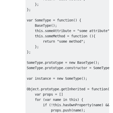
};
};
var
SomeType
=
function
()
{
BaseType
();
this
.
someAttribute 
=
"some attribute"
;
this
.
someMethod 
=
function
(){
return
"some method"
;
};
};
SomeType
.
prototype 
=
new
BaseType
();
SomeType
.
prototype
.
constructor
=
SomeType
;
var
 instance 
=
new
SomeType
();
Object
.
prototype
.
getInherited 
=
function
()
var
 props 
=
[]
for
(
var
 name in 
this
)
{
if
(!
this
.
hasOwnProperty
(
name
)
&&
            props
.
push
(
name
);