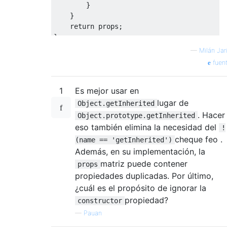
}
}
return
 props
;
};
—
Milán Jar
alert
(
instance
.
getInherited
().
join
(
","
));
fuen
1
Es mejor usar en
lugar de
Object.getInherited
. Hacer
Object.prototype.getInherited
eso también elimina la necesidad del
!
cheque feo .
(name == 'getInherited')
Además, en su implementación, la
matriz puede contener
props
propiedades duplicadas. Por último,
¿cuál es el propósito de ignorar la
propiedad?
constructor
—
Pauan