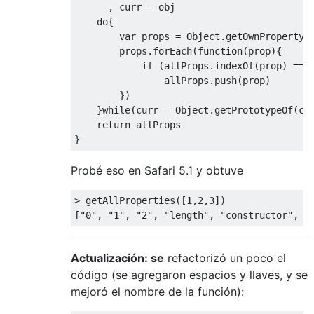
,
 curr 
=
 obj

do
{
var
 props 
=
Object
.
getOwnPropertyN
        props
.
forEach
(
function
(
prop
){
if
(
allProps
.
indexOf
(
prop
)
===
                allProps
.
push
(
prop
)
})
}
while
(
curr 
=
Object
.
getPrototypeOf
(
cu
return
}
Probé eso en Safari 5.1 y obtuve
>
 getAllProperties
([
1
,
2
,
3
])
[
"0"
,
"1"
,
"2"
,
"length"
,
"constructor"
,
"
Actualización: se
refactorizó un poco el
código (se agregaron espacios y llaves, y se
mejoró el nombre de la función):