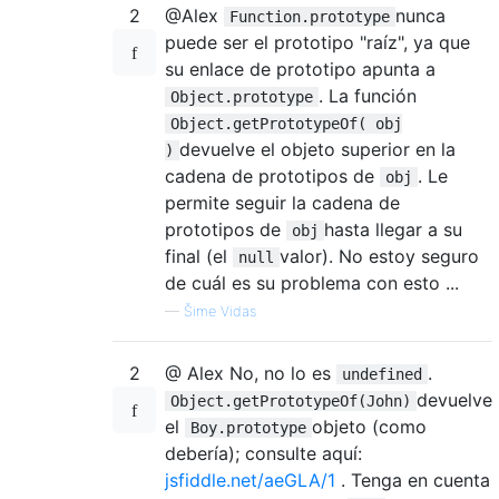
2
@Alex
nunca
Function.prototype
puede ser el prototipo "raíz", ya que
su enlace de prototipo apunta a
. La función
Object.prototype
Object.getPrototypeOf( obj
devuelve el objeto superior en la
)
cadena de prototipos de
. Le
obj
permite seguir la cadena de
prototipos de
hasta llegar a su
obj
final (el
valor). No estoy seguro
null
de cuál es su problema con esto ...
—
Šime Vidas
2
@ Alex No, no lo es
.
undefined
devuelve
Object.getPrototypeOf(John)
el
objeto (como
Boy.prototype
debería); consulte aquí:
jsfiddle.net/aeGLA/1
. Tenga en cuenta