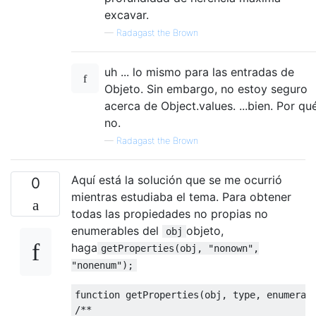
excavar.
—
Radagast the Brown
uh ... lo mismo para las entradas de
Objeto. Sin embargo, no estoy seguro
acerca de Object.values. ...bien. Por qu
no.
—
Radagast the Brown
Aquí está la solución que se me ocurrió
0
mientras estudiaba el tema. Para obtener
todas las propiedades no propias no
enumerables del
objeto,
obj
haga
getProperties(obj, "nonown",
"nonenum");
function
 getProperties
(
obj
,
 type
,
 enumerab
/**
