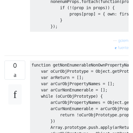
        nonenumProps
.
forEach
(
function
(
prop
if
(!(
prop in props
))
{
                props
[
prop
]
=
{
 own
:
 first
}
});
        firstIteration 
=
false
;
—
golem
}
while
(
obj 
=
Object
.
getPrototypeOf
(
o
fuente
for
(
prop in props
)
{
if
(
type 
==
"own"
&&
 props
[
prop
][
"
0
function
 getNonEnumerableNonOwnPropertyNam
delete
 props
[
prop
];
var
 oCurObjPrototype 
=
Object
.
getProto
continue
;
var
 arReturn 
=
[];
}
var
 arCurObjPropertyNames 
=
[];
if
(
type 
==
"nonown"
&&
 props
[
prop
var
 arCurNonEnumerable 
=
[];
delete
 props
[
prop
];
while
(
oCurObjPrototype
)
{
continue
;
        arCurObjPropertyNames 
=
Object
.
get
}
        arCurNonEnumerable 
=
 arCurObjPrope
return
!
oCurObjPrototype
.
prope
if
(
enumerability 
==
"enum"
&&
 pro
})
delete
 props
[
prop
];
Array
.
prototype
.
push
.
apply
(
arRetur
continue
;