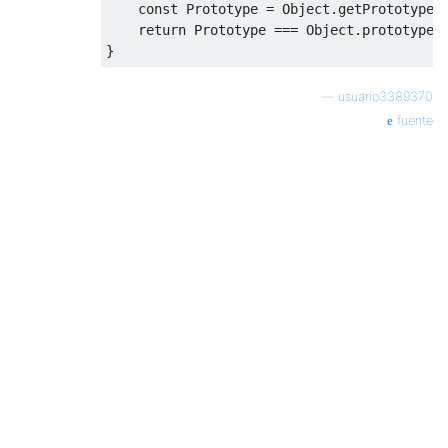
const
Prototype
=
Object
.
getPrototypeO
return
Prototype
===
Object
.
prototype 
}
—
usuario3389370
fuente