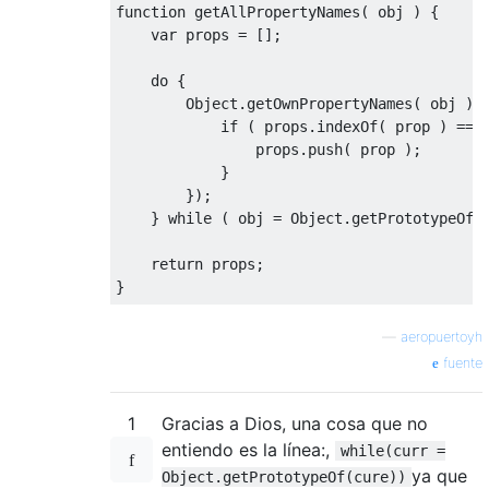
function
 getAllPropertyNames
(
 obj 
)
{
var
 props 
=
[];
do
{
Object
.
getOwnPropertyNames
(
 obj 
).
if
(
 props
.
indexOf
(
 prop 
)
===
                props
.
push
(
 prop 
);
}
});
}
while
(
 obj 
=
Object
.
getPrototypeOf
(
return
 props
;
}
—
aeropuertoyh
fuente
1
Gracias a Dios, una cosa que no
entiendo es la línea:,
while(curr =
ya que
Object.getPrototypeOf(cure))