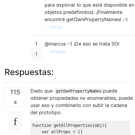
para explorar lo que está disponible en
objetos predefinidos). ¡Finalmente
encontré getOwnPropertyNames! :-)
—
marcus
1
@marcus :-) ¡De eso se trata SO!
—
dkugappi
Respuestas:
Dado que
puede
115
getOwnPropertyNames
obtener propiedades no enumerables, puede
usar eso y combinarlo con subir la cadena
del prototipo.
function
 getAllProperties
(
obj
){
var
 allProps 
=
[]