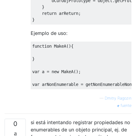
        oCurObjPrototype 
=
Object
.
getProto
}
}
if
(
enumerability 
==
"nonenum"
&&
 
return
 arReturn
;
delete
 props
[
prop
];
}
}
}
Ejemplo de uso:
return
Object
.
keys
(
props
);
function
MakeA
(){
}
}
var
 a 
=
new
MakeA
();
var
 arNonEnumerable 
=
 getNonEnumerableNonO
—
Dmitry Ragozin
fuente
si está intentando registrar propiedades no
0
enumerables de un objeto principal, ej. de