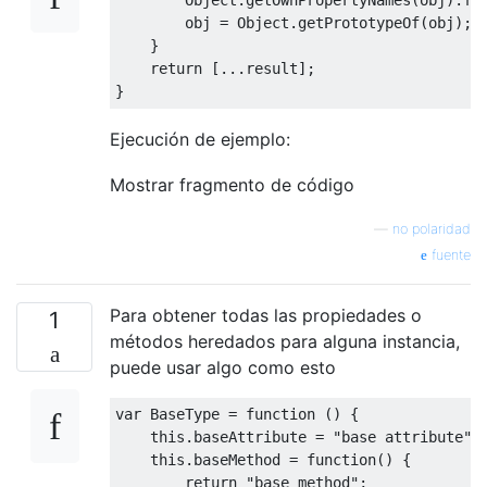
        obj 
=
Object
.
getPrototypeOf
(
obj
);
}
return
[...
result
];
}
Ejecución de ejemplo:
Mostrar fragmento de código
—
no polaridad
fuente
Para obtener todas las propiedades o
1
métodos heredados para alguna instancia,
puede usar algo como esto
var
BaseType
=
function
()
{
this
.
baseAttribute 
=
"base attribute"
;
this
.
baseMethod 
=
function
()
{
return
"base method"
;