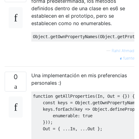
forma predeterminada, los métodos
definidos dentro de una clase en es6 se
establecen en el prototipo, pero se
establecen como no enumerables.
Object
.
getOwnPropertyNames
(
Object
.
getProto
—
Rahil Ahmad
fuente
Una implementación en mis preferencias
0
personales :)
function
 getAllProperties
(
In
,
Out
=
{})
{
const
 keys 
=
Object
.
getOwnPropertyName
    keys
.
forEach
(
key 
=>
Object
.
definePrope
        enumerable
:
true
}));
Out
=
{
...
In
,
...
Out
};