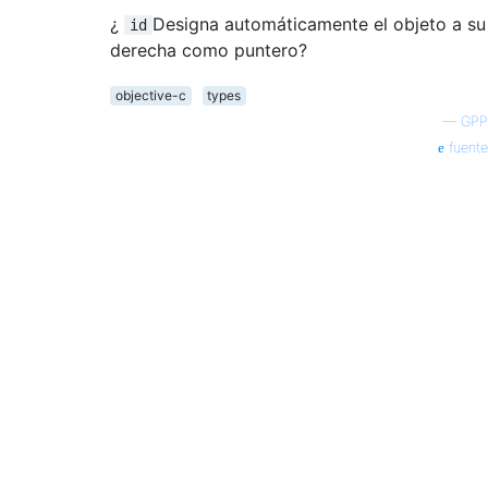
¿
Designa automáticamente el objeto a su
id
derecha como puntero?
objective-c
types
—
GPP
fuente