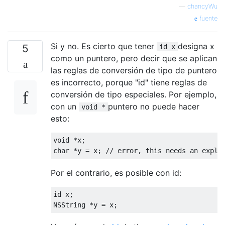
—
chancyWu
fuente
Si y no. Es cierto que tener
designa x
5
id x
como un puntero, pero decir que se aplican
las reglas de conversión de tipo de puntero
es incorrecto, porque "id" tiene reglas de
conversión de tipo especiales. Por ejemplo,
con un
puntero no puede hacer
void *
esto:
void
*
x
;
char
*
y 
=
 x
;
// error, this needs an expli
Por el contrario, es posible con id:
id x
;
NSString
*
y 
=
 x
;