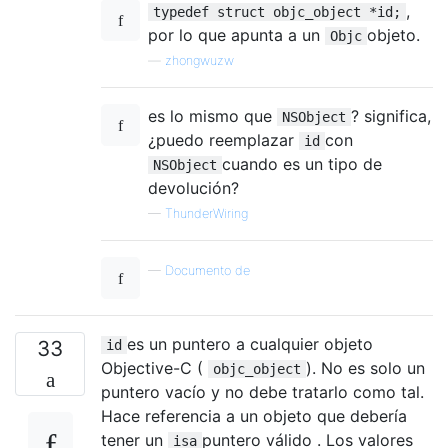
,
typedef struct objc_object *id;
por lo que apunta a un
objeto.
Objc
—
zhongwuzw
es lo mismo que
? significa,
NSObject
¿puedo reemplazar
con
id
cuando es un tipo de
NSObject
devolución?
—
ThunderWiring
—
Documento de
es un puntero a cualquier objeto
33
id
Objective-C (
). No es solo un
objc_object
puntero vacío y no debe tratarlo como tal.
Hace referencia a un objeto que debería
tener un
puntero válido . Los valores
isa