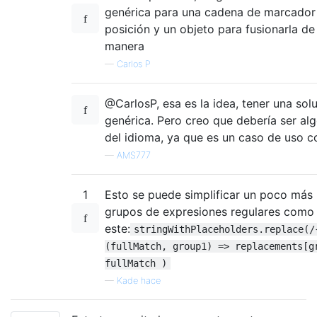
genérica para una cadena de marcador
posición y un objeto para fusionarla de
manera
—
Carlos P
@CarlosP, esa es la idea, tener una sol
genérica. Pero creo que debería ser alg
del idioma, ya que es un caso de uso 
—
AMS777
1
Esto se puede simplificar un poco más
grupos de expresiones regulares como
este:
stringWithPlaceholders.replace(/
(fullMatch, group1) => replacements[g
fullMatch )
—
Kade hace