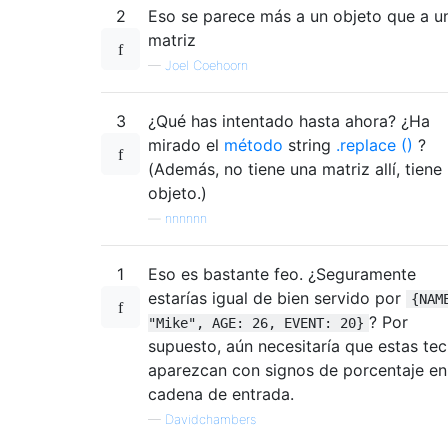
2
Eso se parece más a un objeto que a u
matriz
—
Joel Coehoorn
3
¿Qué has intentado hasta ahora? ¿Ha
mirado el
método
string
.replace ()
?
(Además, no tiene una matriz allí, tiene
objeto.)
—
nnnnnn
1
Eso es bastante feo. ¿Seguramente
estarías igual de bien servido por
{NAM
? Por
"Mike", AGE: 26, EVENT: 20}
supuesto, aún necesitaría que estas tec
aparezcan con signos de porcentaje en
cadena de entrada.
—
Davidchambers