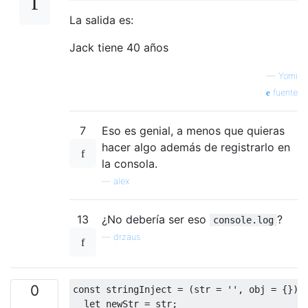
La salida es:
Jack tiene 40 años
—
Yomi
fuente
7
Eso es genial, a menos que quieras
hacer algo además de registrarlo en
la consola.
—
alex
13
¿No debería ser eso
?
console.log
—
drzaus
0
const
 stringInject = 
(
str = 
''
, obj = {}
) 
let
 newStr = str;
