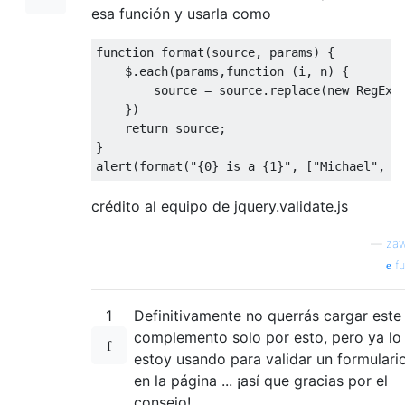
esa función y usarla como
function
format
(
source, params
) 
{

    $.each(params,
function
 (
i, n
) 
{

        source = source.replace(
new
RegExp
    })

return
 source;

}

alert(format(
"{0} is a {1}"
, [
"Michael"
, 
"
crédito al equipo de jquery.validate.js
—
zaw
fu
1
Definitivamente no querrás cargar este
complemento solo por esto, pero ya lo
estoy usando para validar un formulari
en la página ... ¡así que gracias por el
consejo!