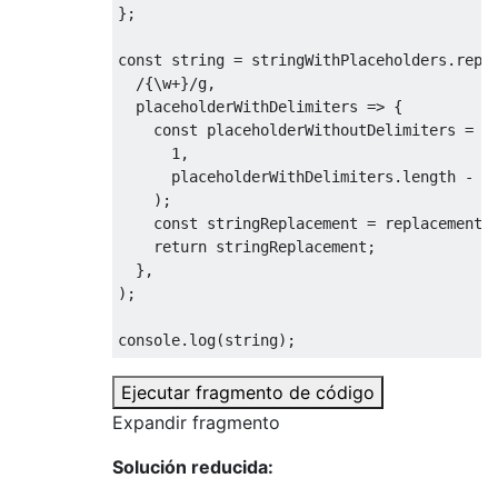
};

const
 string = stringWithPlaceholders.repla
/{\w+}/g
,

placeholderWithDelimiters
 =>
 {

const
 placeholderWithoutDelimiters = pl
1
,

      placeholderWithDelimiters.length - 
1
,
    );

const
 stringReplacement = replacements[
return
 stringReplacement;

  },

);

console
.log(string);
Ejecutar fragmento de código
Expandir fragmento
Solución reducida: