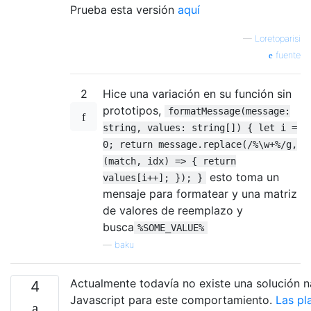
Prueba esta versión
aquí
—
Loretoparisi
fuente
2
Hice una variación en su función sin
prototipos,
formatMessage(message:
string, values: string[]) { let i =
0; return message.replace(/%\w+%/g,
(match, idx) => { return
esto toma un
values[i++]; }); }
mensaje para formatear y una matriz
de valores de reemplazo y
busca
%SOME_VALUE%
—
baku
Actualmente todavía no existe una solución n
4
Javascript para este comportamiento.
Las pla