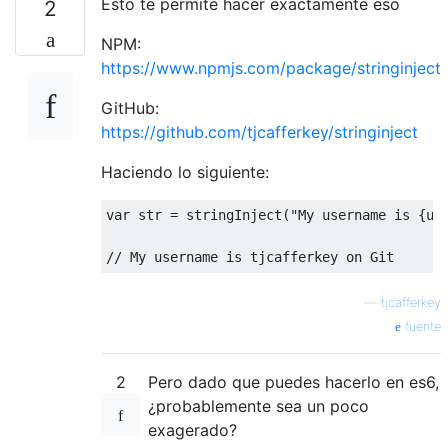
Esto te permite hacer exactamente eso
2
NPM:
https://www.npmjs.com/package/stringinject
GitHub:
https://github.com/tjcafferkey/stringinject
Haciendo lo siguiente:
var
 str = stringInject(
"My username is {us
// My username is tjcafferkey on Git
—
tjcafferkey
fuente
2
Pero dado que puedes hacerlo en es6,
¿probablemente sea un poco
exagerado?