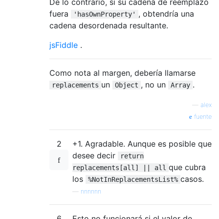
De lo contrario, si su cadena de reemplazo
fuera
, obtendría una
'hasOwnProperty'
cadena desordenada resultante.
jsFiddle
.
Como nota al margen, debería llamarse
un
, no un
.
replacements
Object
Array
—
alex
fuente
2
+1. Agradable. Aunque es posible que
desee decir
return
que cubra
replacements[all] || all
los
casos.
%NotInReplacementsList%
—
nnnnnn
6
Esto no funcionará si el valor de