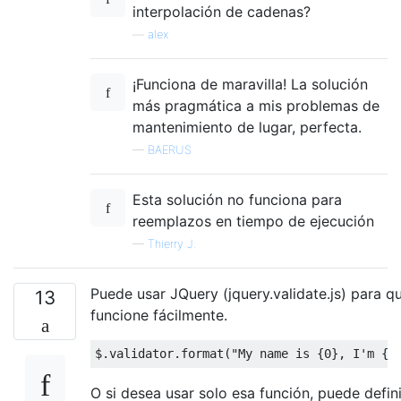
interpolación de cadenas?
—
alex
¡Funciona de maravilla! La solución
más pragmática a mis problemas de
mantenimiento de lugar, perfecta.
—
BAERUS
Esta solución no funciona para
reemplazos en tiempo de ejecución
—
Thierry J.
Puede usar JQuery (jquery.validate.js) para q
13
funcione fácilmente.
$.validator.format(
"My name is {0}, I'm {1
O si desea usar solo esa función, puede defini