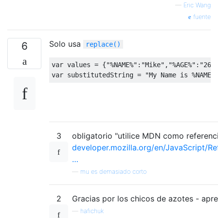
—
Eric Wang
fuente
Solo usa
6
replace()
var
 values = {
"%NAME%"
:
"Mike"
,
"%AGE%"
:
"26"
var
 substitutedString = 
"My Name is %NAME%
3
obligatorio "utilice MDN como referenci
developer.mozilla.org/en/JavaScript/Re
…
—
mu es demasiado corto
2
Gracias por los chicos de azotes - apre
—
hafichuk