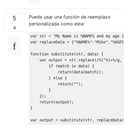
Puede usar una función de reemplazo
5
personalizada como esta:
var
 str = 
"My Name is %NAME% and my age is
var
 replaceData = {
"%NAME%"
:
"Mike"
,
"%AGE%"
function
substitute
(
str, data
) 
{

var
 output = str.replace(
/%[^%]+%/g
, 
f
if
 (match 
in
 data) {

return
(data[match]);

        } 
else
 {

return
(
""
);

        }

    });

return
(output);

}

var