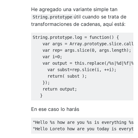
He agregado una variante simple tan
útil cuando se trata de
String.prototype
transformaciones de cadenas, aquí está:
String
.prototype.log = 
function
(
) 
{

var
 args = 
Array
.prototype.slice.call(
var
 rep= args.slice(
0
, args.length);

var
 i=
0
;

var
 output = 
this
.replace(
/%s|%d|%f|%@
var
 subst=rep.slice(i, ++i);

return
( subst );

    });

return
 output;

En ese caso lo harás
"Hello %s how are you %s is everything %s?
"Hello Loreto how are you today is everyth