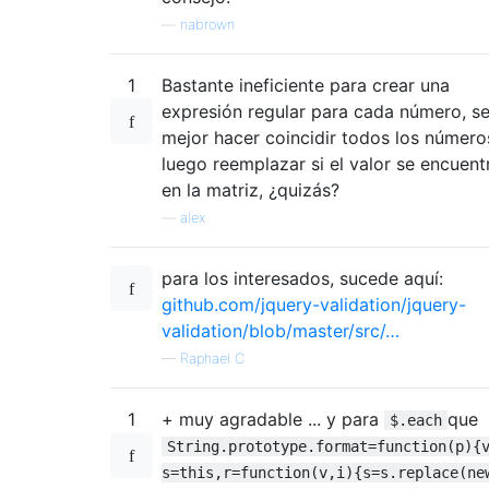
—
nabrown
1
Bastante ineficiente para crear una
expresión regular para cada número, se
mejor hacer coincidir todos los número
luego reemplazar si el valor se encuent
en la matriz, ¿quizás?
—
alex
para los interesados, sucede aquí:
github.com/jquery-validation/jquery-
validation/blob/master/src/…
—
Raphael C
1
+ muy agradable ... y para
que
$.each
String.prototype.format=function(p){
s=this,r=function(v,i){s=s.replace(ne