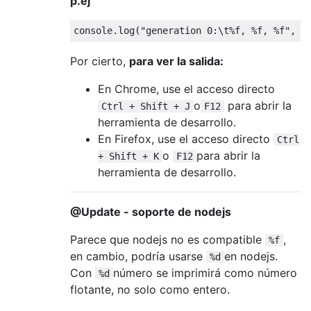
p.ej
console
.log(
"generation 0:\t%f, %f, %f"
Por cierto,
para ver la salida:
En Chrome, use el acceso directo
o
para abrir la
Ctrl + Shift + J
F12
herramienta de desarrollo.
En Firefox, use el acceso directo
Ctrl
o
para abrir la
+ Shift + K
F12
herramienta de desarrollo.
@Update - soporte de nodejs
Parece que nodejs no es compatible
,
%f
en cambio, podría usarse
en nodejs.
%d
Con
número se imprimirá como número
%d
flotante, no solo como entero.