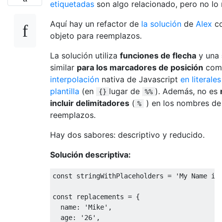
etiquetadas
son algo relacionado, pero no lo 
Aquí hay un refactor de
la solución
de
Alex
co
objeto para reemplazos.
La solución utiliza
funciones de flecha
y una
similar
para los marcadores de posición
como
interpolación
nativa de Javascript
en literale
plantilla
(en
lugar de
). Además, no es
{}
%%
incluir delimitadores
(
) en los nombres de
%
reemplazos.
Hay dos sabores: descriptivo y reducido.
Solución descriptiva:
const
 stringWithPlaceholders = 
'My Name is
const
 replacements = {

name
: 
'Mike'
,

age
: 
'26'
,
