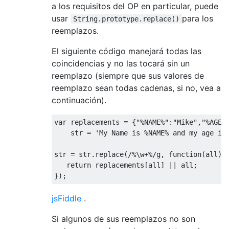
a los requisitos del OP en particular, puede
usar
para los
String.prototype.replace()
reemplazos.
El siguiente código manejará todas las
coincidencias y no las tocará sin un
reemplazo (siempre que sus valores de
reemplazo sean todas cadenas, si no, vea a
continuación).
var
 replacements = {
"%NAME%"
:
"Mike"
,
"%AGE%
    str = 
'My Name is %NAME% and my age is
str = str.replace(
/%\w+%/g
, 
function
(
all
) 
{
return
 replacements[all] || all;

jsFiddle
.
Si algunos de sus reemplazos no son