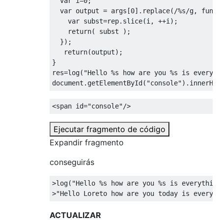
var
 i=
0
;

var
 output = args[
0
].replace(
/%s/g
, 
func
var
 subst=rep.slice(i, ++i);

return
( subst );

  });

return
(output);

}

res=log(
"Hello %s how are you %s is everyt
document
.getElementById(
"console"
).innerHT
<
span
id
=
"console"
/>
Ejecutar fragmento de código
Expandir fragmento
conseguirás
>log(
"Hello %s how are you %s is everythin
>
"Hello Loreto how are you today is everyt
ACTUALIZAR