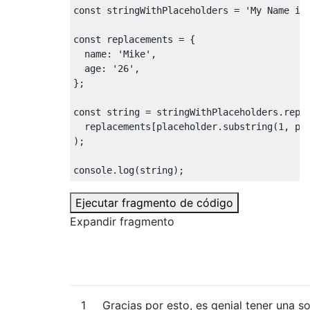
const
 stringWithPlaceholders = 
'My Name is
const
 replacements = {

name
: 
'Mike'
,

age
: 
'26'
,

};

const
 string = stringWithPlaceholders.repl
  replacements[placeholder.substring(
1
, pl
);

console
.log(string);
Ejecutar fragmento de código
Expandir fragmento
1
Gracias por esto, es genial tener una s