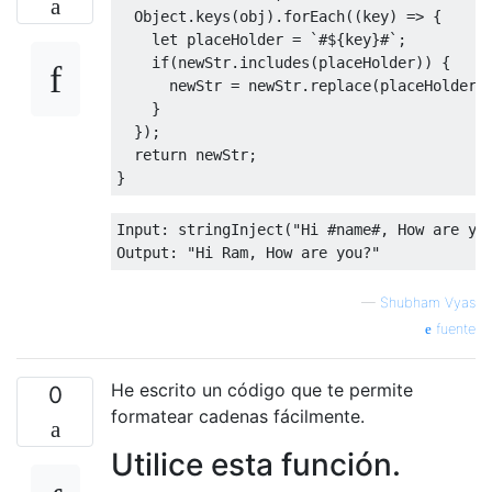
Object
.keys(obj).forEach(
(
key
) =>
 {

let
 placeHolder = 
`#
${key}
#`
;

if
(newStr.includes(placeHolder)) {

      newStr = newStr.replace(placeHolder,
    }

  });

return
 newStr;

Input: stringInject(
"Hi #name#, How are yo
Output: 
"Hi Ram, How are you?"
—
Shubham Vyas
fuente
He escrito un código que te permite
0
formatear cadenas fácilmente.
Utilice esta función.