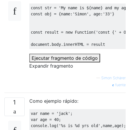
const
 str = 
'My name is ${name} and my age
const
 obj = {
name
:
'Simon'
, 
age
:
'33'
}

const
 result = 
new
Function
(
'const {'
 + 
Ob
document
.body.innerHTML = result
Ejecutar fragmento de código
Expandir fragmento
—
Simon Schärer
fuente
Como ejemplo rápido:
1
var
 name = 
'jack'
var
 age = 
40
console
.log(
'%s is %d yrs old'