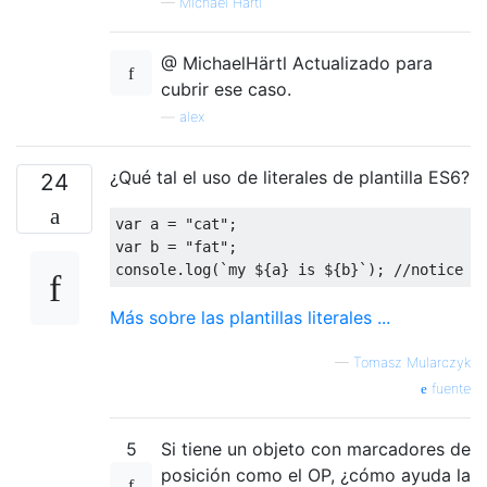
—
Michael Härtl
@ MichaelHärtl Actualizado para
cubrir ese caso.
—
alex
¿Qué tal el uso de literales de plantilla ES6?
24
var
 a = 
"cat"
var
 b = 
"fat"
console
.log(
`my 
${a}
 is 
${b}
`
); 
//notice b
Más sobre las plantillas literales ...
—
Tomasz Mularczyk
fuente
5
Si tiene un objeto con marcadores de
posición como el OP, ¿cómo ayuda la