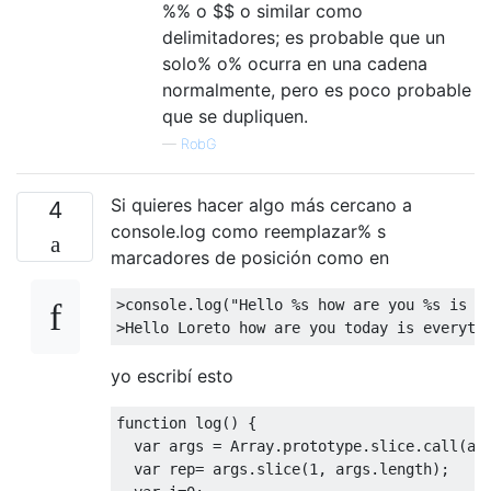
%% o $$ o similar como
delimitadores; es probable que un
solo% o% ocurra en una cadena
normalmente, pero es poco probable
que se dupliquen.
—
RobG
Si quieres hacer algo más cercano a
4
console.log como reemplazar% s
marcadores de posición como en
>
console
.log(
"Hello %s how are you %s is e
yo escribí esto
function
log
(
) 
{

var
 args = 
Array
.prototype.slice.call(
ar
var
 rep= args.slice(
1
, args.length);
