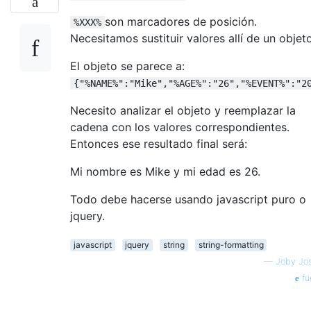
son marcadores de posición.
%XXX%
Necesitamos sustituir valores allí de un objeto
El objeto se parece a:
{"%NAME%":"Mike","%AGE%":"26","%EVENT%":"2
Necesito analizar el objeto y reemplazar la
cadena con los valores correspondientes.
Entonces ese resultado final será:
Mi nombre es Mike y mi edad es 26.
Todo debe hacerse usando javascript puro o
jquery.
javascript
jquery
string
string-formatting
—
Joby Jo
fu