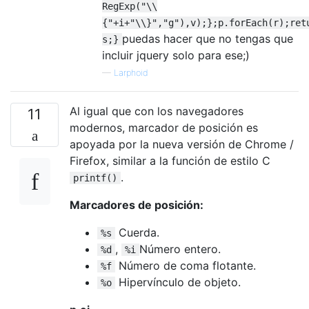
RegExp("\\
{"+i+"\\}","g"),v);};p.forEach(r);ret
puedas hacer que no tengas que
s;}
incluir jquery solo para ese;)
—
Larphoid
Al igual que con los navegadores
11
modernos, marcador de posición es
apoyada por la nueva versión de Chrome /
Firefox, similar a la función de estilo C
.
printf()
Marcadores de posición:
Cuerda.
%s
,
Número entero.
%d
%i
Número de coma flotante.
%f
Hipervínculo de objeto.
%o