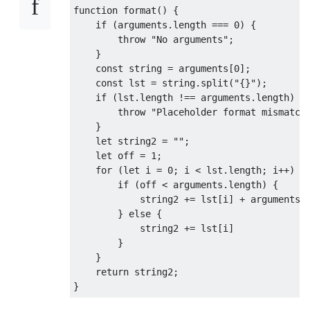
function
format
(
) 
{

if
 (
arguments
.length === 
0
) {

throw
"No arguments"
;

    }

const
 string = 
arguments
[
0
];

const
 lst = string.split(
"{}"
);

if
 (lst.length !== 
arguments
.length) {

throw
"Placeholder format mismatch
    }

let
 string2 = 
""
;

let
 off = 
1
;

for
 (
let
 i = 
0
; i < lst.length; i++) {

if
 (off < 
arguments
.length) {

            string2 += lst[i] + 
arguments
[o
        } 
else
 {

            string2 += lst[i]

        }

    }

return
 string2;
