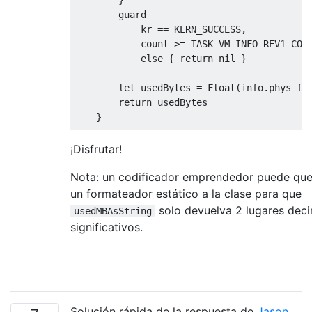
        guard

            kr 
==
 KERN_SUCCESS
,
            count 
>=
 TASK_VM_INFO_REV1_COUN
else
{
return
 nil 
}
        let usedBytes 
=
Float
(
info
.
phys_fo
return
 usedBytes

}
class
 func formattedMemoryFootprint
()
¡Disfrutar!
{
Nota: un codificador emprendedor puede que
        let usedBytes
:
UInt64
?
=
UInt64
(
se
        let usedMB 
=
Double
(
usedBytes 
??
0
un formateador estático a la clase para que
        let usedMBAsString
:
String
=
"\(us
solo devuelva 2 lugares dec
usedMBAsString
return
 usedMBAsString

significativos.
}
}
Solución rápida de la respuesta de
Jason