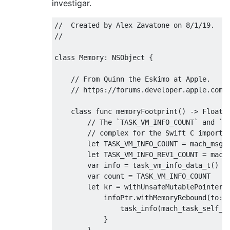
investigar.
//  Created by Alex Zavatone on 8/1/19.
//
class
Memory
:
NSObject
{
// From Quinn the Eskimo at Apple.
// https://forums.developer.apple.com/
class
 func memoryFootprint
()
->
Float
?
// The `TASK_VM_INFO_COUNT` and `T
// complex for the Swift C importe
        let TASK_VM_INFO_COUNT 
=
mach_msg_
        let TASK_VM_INFO_REV1_COUNT 
=
mach
        var info 
=
task_vm_info_data_t
()
        var count 
=
 TASK_VM_INFO_COUNT

        let kr 
=
 withUnsafeMutablePointer
(
            infoPtr
.
withMemoryRebound
(
to
:
                task_info
(
mach_task_self_
,
}
}