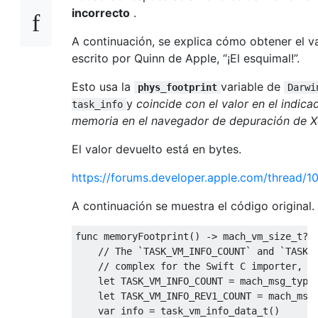
incorrecto
.
A continuación, se explica cómo obtener el v
escrito por Quinn de Apple, “¡El esquimal!”.
Esto usa la
variable de
phys_footprint
Darwi
y
coincide con el valor en el indica
task_info
memoria en el navegador de depuración de 
El valor devuelto está en bytes.
https://forums.developer.apple.com/thread/
A continuación se muestra el código original.
func memoryFootprint
()
->
mach_vm_size_t
?
// The `TASK_VM_INFO_COUNT` and `TASK_
// complex for the Swift C importer, s
    let TASK_VM_INFO_COUNT 
=
mach_msg_type
    let TASK_VM_INFO_REV1_COUNT 
=
mach_msg
    var info 
=
task_vm_info_data_t
()