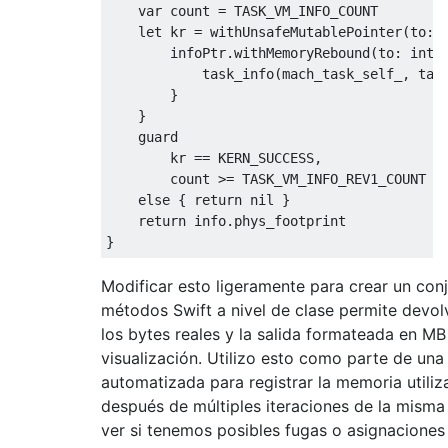
    var count 
=
 TASK_VM_INFO_COUNT  

    let kr 
=
 withUnsafeMutablePointer
(
to
:
        infoPtr
.
withMemoryRebound
(
to
:
inte
            task_info
(
mach_task_self_
,
tas
}
}
    guard  

        kr 
==
 KERN_SUCCESS
,
        count 
>=
 TASK_VM_INFO_REV1_COUNT  

else
{
return
 nil 
}
return
 info
.
}
Modificar esto ligeramente para crear un con
métodos Swift a nivel de clase permite devol
los bytes reales y la salida formateada en MB
visualización. Utilizo esto como parte de una 
automatizada para registrar la memoria utiliz
después de múltiples iteraciones de la misma
ver si tenemos posibles fugas o asignacion