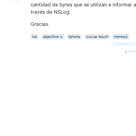
cantidad de bytes que se utilizan e informar 
través de NSLog.
Gracias.
ios
objective-c
iphone
cocoa-touch
memory
—
Coocoo4Coc
fuen