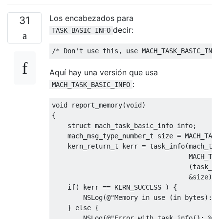
Los encabezados para
31
decir:
TASK_BASIC_INFO
/* Don't use this, use MACH_TASK_BASIC_INF
Aquí hay una versión que usa
:
MACH_TASK_BASIC_INFO
void
 report_memory
(
void
)
{
struct
 mach_task_basic_info info
;
mach_msg_type_number_t
 size 
=
 MACH_TAS
kern_return_t
 kerr 
=
 task_info
(
mach_ta
                                   MACH_TA
(
task_i
&
size
);
if
(
 kerr 
==
 KERN_SUCCESS 
)
{
NSLog
(@
"Memory in use (in bytes): 
}
else
{
NSLog
(@
"Error with task_info(): %s