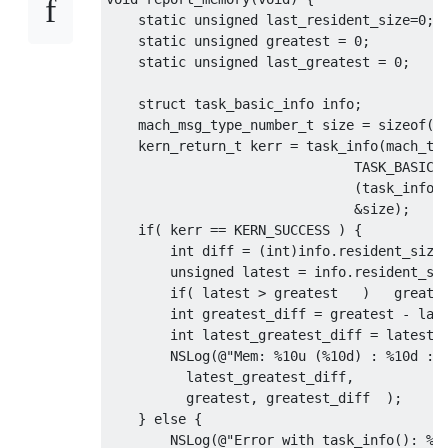
static
unsigned
 last_resident_size
=
0
;
static
unsigned
 greatest 
=
0
;
static
unsigned
 last_greatest 
=
0
;
struct
 task_basic_info info
;
mach_msg_type_number_t
 size 
=
sizeof
(
i
kern_return_t
 kerr 
=
 task_info
(
mach_ta
                               TASK_BASIC_
(
task_info_
&
size
);
if
(
 kerr 
==
 KERN_SUCCESS 
)
{
int
 diff 
=
(
int
)
info
.
resident_size
unsigned
 latest 
=
 info
.
resident_si
if
(
 latest 
>
 greatest   
)
   greate
int
 greatest_diff 
=
 greatest 
-
 las
int
 latest_greatest_diff 
=
 latest 
NSLog
(@
"Mem: %10u (%10d) : %10d : 
          latest_greatest_diff
,
          greatest
,
 greatest_diff  
);
}
else
{
NSLog
(@
"Error with task_info(): %s