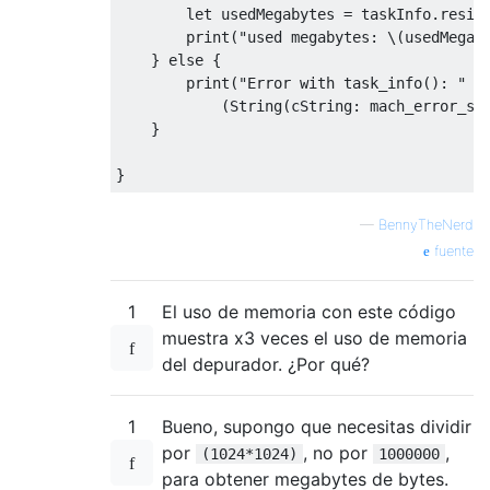
        let usedMegabytes 
=
 taskInfo
.
resid
        print
(
"used megabytes: \(usedMegab
}
else
{
        print
(
"Error with task_info(): "
+
(
String
(
cString
:
 mach_error_st
}
}
—
BennyTheNerd
fuente
1
El uso de memoria con este código
muestra x3 veces el uso de memoria
del depurador. ¿Por qué?
1
Bueno, supongo que necesitas dividir
por
, no por
,
(1024*1024)
1000000
para obtener megabytes de bytes.