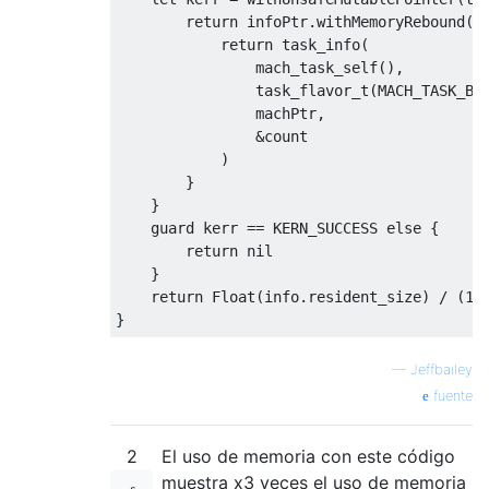
return
 infoPtr
.
withMemoryRebound
(
t
return
 task_info
(
                mach_task_self
(),
task_flavor_t
(
MACH_TASK_BA
                machPtr
,
&
count

)
}
}
    guard kerr 
==
 KERN_SUCCESS 
else
{
return
 nil

}
return
Float
(
info
.
resident_size
)
/
(
10
}
—
Jeffbailey
fuente
2
El uso de memoria con este código
muestra x3 veces el uso de memoria