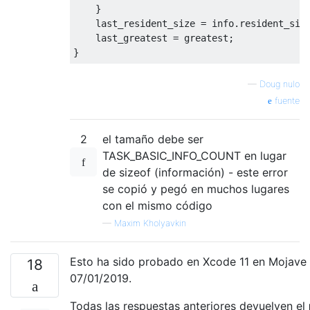
}
    last_resident_size 
=
 info
.
resident_siz
    last_greatest 
=
 greatest
;
}
—
Doug nulo
fuente
2
el tamaño debe ser
TASK_BASIC_INFO_COUNT en lugar
de sizeof (información) - este error
se copió y pegó en muchos lugares
con el mismo código
—
Maxim Kholyavkin
Esto ha sido probado en Xcode 11 en Mojave 1
18
07/01/2019.
Todas las respuestas anteriores devuelven el