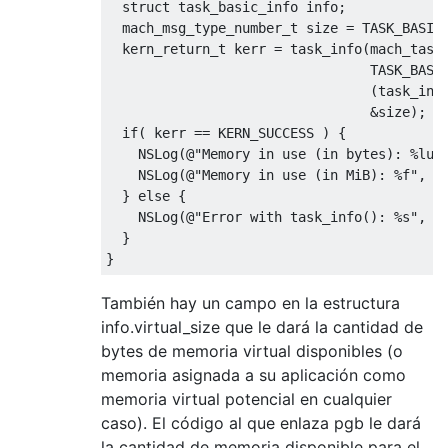
struct
 task_basic_info info
;
mach_msg_type_number_t
 size 
=
 TASK_BASIC
kern_return_t
 kerr 
=
 task_info
(
mach_task
                                 TASK_BASI
(
task_inf
&
size
);
if
(
 kerr 
==
 KERN_SUCCESS 
)
{
NSLog
(@
"Memory in use (in bytes): %lu"
NSLog
(@
"Memory in use (in MiB): %f"
,
(
}
else
{
NSLog
(@
"Error with task_info(): %s"
,
 m
}
}
También hay un campo en la estructura
info.virtual_size que le dará la cantidad de
bytes de memoria virtual disponibles (o
memoria asignada a su aplicación como
memoria virtual potencial en cualquier
caso). El código al que enlaza pgb le dará
la cantidad de memoria disponible para el