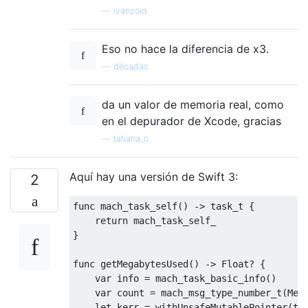
—
ivanzoid
Eso no hace la diferencia de x3.
—
décadas
da un valor de memoria real, como
en el depurador de Xcode, gracias
—
tatiana_c
Aquí hay una versión de Swift 3:
2
func mach_task_self
()
->
task_t
{
return
}
func getMegabytesUsed
()
->
Float
?
{
    var info 
=
 mach_task_basic_info
()
    var count 
=
mach_msg_type_number_t
(
Mem
    let kerr 
=
 withUnsafeMutablePointer
(
to