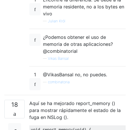
memoria residente, no a los bytes en
vivo
—
Julian Król
¿Podemos obtener el uso de
memoria de otras aplicaciones?
@combinatorial
—
Vikas Bansal
1
@VikasBansal no, no puedes.
—
combinatoria
Aquí se ha mejorado report_memory ()
18
para mostrar rápidamente el estado de la
fuga en NSLog ().
void
 report_memory
(
void
)
{