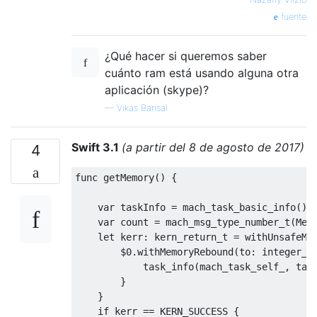
fuente
¿Qué hacer si queremos saber
cuánto ram está usando alguna otra
aplicación (skype)?
—
Vikas Bansal
Swift 3.1
(a partir del 8 de agosto de 2017)
4
func getMemory
()
{
    var taskInfo 
=
 mach_task_basic_info
()
    var count 
=
mach_msg_type_number_t
(
Mem
    let kerr
:
kern_return_t
=
 withUnsafeMu
        $0
.
withMemoryRebound
(
to
:
integer_t
            task_info
(
mach_task_self_
,
tas
}
}
if
 kerr 
==
 KERN_SUCCESS 
{