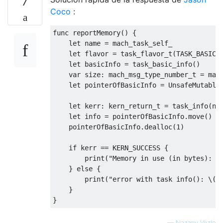
7
Coco
:
func reportMemory
()
{
    let name 
=
 mach_task_self_

    let flavor 
=
task_flavor_t
(
TASK_BASIC_
    let basicInfo 
=
 task_basic_info
()
    var size
:
mach_msg_type_number_t
=
mac
    let pointerOfBasicInfo 
=
UnsafeMutable
    let kerr
:
kern_return_t
=
 task_info
(
na
    let info 
=
 pointerOfBasicInfo
.
move
()
    pointerOfBasicInfo
.
dealloc
(
1
)
if
 kerr 
==
 KERN_SUCCESS 
{
        print
(
"Memory in use (in bytes): \
}
else
{
        print
(
"error with task info(): \(m
}
}
—
Nazariy Vlizlo