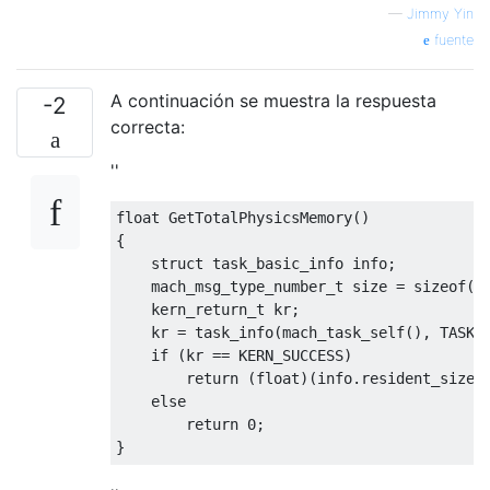
—
Jimmy Yin
fuente
A continuación se muestra la respuesta
-2
correcta:
''
float
GetTotalPhysicsMemory
()
{
struct
 task_basic_info info
;
mach_msg_type_number_t
 size 
=
sizeof
(
i
kern_return_t
 kr
;
    kr 
=
 task_info
(
mach_task_self
(),
 TASK_
if
(
kr 
==
 KERN_SUCCESS
)
return
(
float
)(
info
.
resident_size
)
else
return
0
;
}