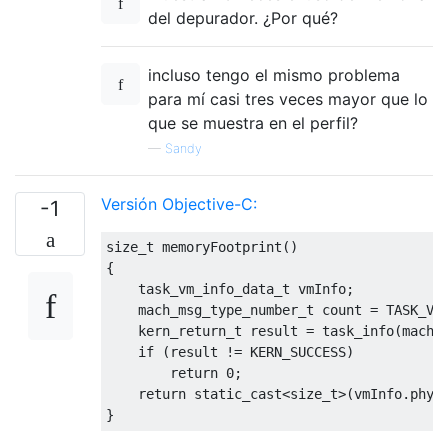
del depurador. ¿Por qué?
incluso tengo el mismo problema
para mí casi tres veces mayor que lo
que se muestra en el perfil?
—
Sandy
Versión Objective-C:
-1
size_t
 memoryFootprint
()
{
task_vm_info_data_t
 vmInfo
;
mach_msg_type_number_t
 count 
=
 TASK_VM
kern_return_t
 result 
=
 task_info
(
mach_
if
(
result 
!=
 KERN_SUCCESS
)
return
0
;
return
static_cast
<size_t>
(
vmInfo
.
phys
}