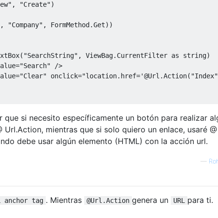
ew"
,
"Create"
)
,
"Company"
,
FormMethod
.
Get
))
xtBox
(
"SearchString"
,
ViewBag
.
CurrentFilter
as
string
)
alue
=
"Search"
/>
alue
=
"Clear"
 onclick
=
"location.href='@Url.Action("
Index
"
r que si necesito específicamente un botón para realizar a
 Url.Action, mientras que si solo quiero un enlace, usaré @
ando debe usar algún elemento (HTML) con la acción url.
—
Roh
. Mientras
genera un
para ti.
L anchor tag
@Url.Action
URL