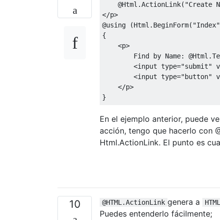
@Html
.
ActionLink
(
"Create N
</
p
>
@using
(
Html
.
BeginForm
(
"Index"
{
<p>
Find
by
Name
:
@Html
.
Te
<
input type
=
"submit"
v
<
input type
=
"button"
v
</
p
>
}
En el ejemplo anterior, puede ve
acción, tengo que hacerlo con @
Html.ActionLink. El punto es cu
genera a
10
@HTML.ActionLink
HTM
Puedes entenderlo fácilmente;