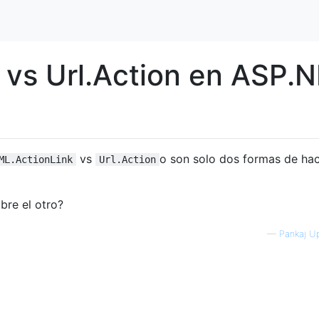
vs Url.Action en ASP.
vs
o son solo dos formas de hac
ML.ActionLink
Url.Action
bre el otro?
—
Pankaj U