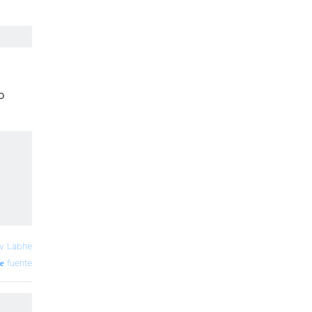
o
v Labhe
fuente