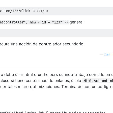
ction/123"
>
link text
</
a
>
genera:
mecontroller", new { id = "123" })
ecuta una acción de controlador secundario.
—
Darin 
 debe usar html o url helpers cuando trabaje con urls en 
cluso si tiene centésimas de enlaces, úselo
Html.ActionLin
acer tales micro optimizaciones. Terminarás con un código 
preferir Html.ActionLink () sobre Url.Action en todas las