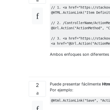
// 1. <a href="https://stackov
@HTML
.
ActionLink
(
"Item Definit
// 2. /ControllerName/ActionMe
@Url
.
Action
(
"ActionMethod"
,
"C
// 3. <a href="https://stackov
<
a href
=
"@Url.Action("
ActionMe
Ambos enfoques son diferentes 
Puede presentar fácilmente
Htm
2
Por ejemplo:
@Html
.
ActionLink
(
"Save"
,
"Acti