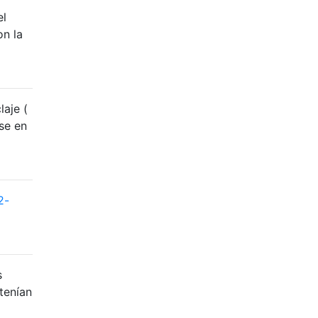
el
on la
aje (
se en
2-
s
 tenían