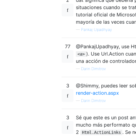
situaciones cuando se tra
tutorial oficial de Micros
mayoría de las veces cua
—
Pankaj Upadhyay
77
@PankajUpadhyay, use Htm
). Use Url.Action cua
<a>
una acción de controlador
—
Darin Dimitrov
3
@Shimmy, puedes leer sob
render-action.aspx
—
Darin Dimitrov
3
Sé que este es un post an
mucho más performato 
2
. Se n
Html.ActionLinks