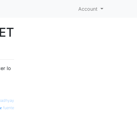
Account
NET
er lo
padhyay
fuente