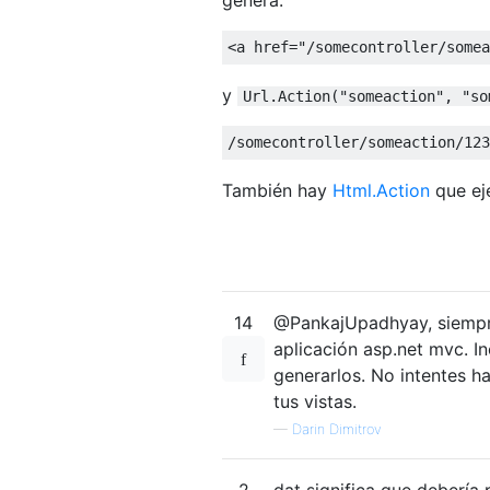
<
a href
=
"/somecontroller/somea
y
Url.Action("someaction", "so
/
somecontroller
/
someaction
/
123
También hay
Html.Action
que ej
14
@PankajUpadhyay, siempre
aplicación asp.net mvc. In
generarlos. No intentes h
tus vistas.
—
Darin Dimitrov
2
dat significa que debería 