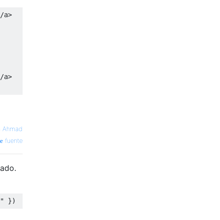
/a>
/a>
n Ahmad
fuente
iado.
"
})