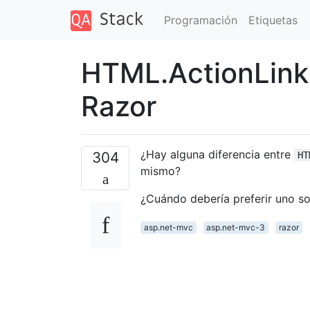
Programación
Etiquetas
HTML.ActionLink 
Razor
¿Hay alguna diferencia entre
304
HT
mismo?
¿Cuándo debería preferir uno so
asp.net-mvc
asp.net-mvc-3
razor