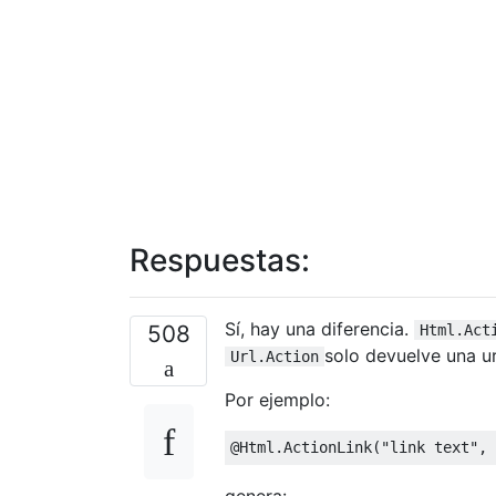
Respuestas:
Sí, hay una diferencia.
508
Html.Act
solo devuelve una ur
Url.Action
Por ejemplo:
@Html
.
ActionLink
(
"link text"
,
genera: