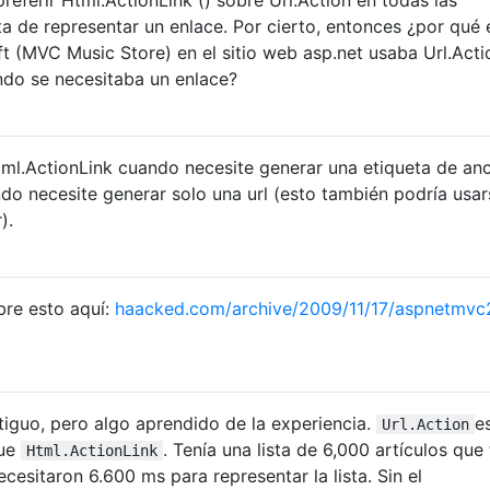
ta de representar un enlace. Por cierto, entonces ¿por qué 
oft (MVC Music Store) en el sitio web asp.net usaba Url.Acti
ndo se necesitaba un enlace?
l.ActionLink cuando necesite generar una etiqueta de ancl
ndo necesite generar solo una url (esto también podría usar
).
re esto aquí:
haacked.com/archive/2009/11/17/aspnetmvc
tiguo, pero algo aprendido de la experiencia.
e
Url.Action
que
. Tenía una lista de 6,000 artículos que
Html.ActionLink
ecesitaron 6.600 ms para representar la lista. Sin el