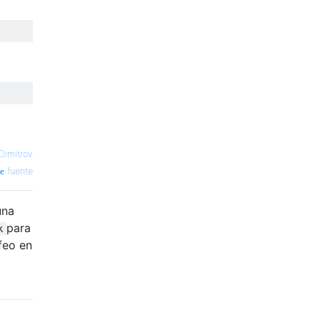
Dimitrov
fuente
una
para
k
feo en