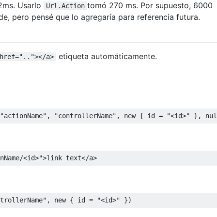
2ms. Usarlo
tomó 270 ms. Por supuesto, 6000
Url.Action
nde, pero pensé que lo agregaría para referencia futura.
etiqueta automáticamente.
href=".."></a>
"actionName"
,
"controllerName"
,
new
{
 id 
=
"<id>"
},
nul
nName/<id>"
>
link text
</
a
>
trollerName"
,
new
{
 id 
=
"<id>"
})