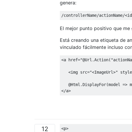
genera:
/
controllerName
/
actionName
/<
id
El mejor punto positivo que me
Está creando una etiqueta de an
vinculado fácilmente incluso con
<
a href
=
"@Url.Action("
actionNa
<
img src
=
"<ImageUrl>"
 style
@Html
.
DisplayFor
(
model 
=>
 m
</
a
>
12
<p>