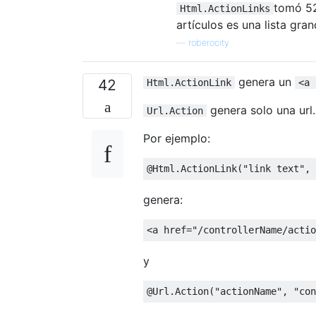
tomó 5
Html.ActionLinks
artículos es una lista gra
—
roberocity
genera un
42
Html.ActionLink
<a 
genera solo una url.
Url.Action
Por ejemplo:
@Html
.
ActionLink
(
"link text"
,
genera:
<
a href
=
"/controllerName/actio
y
@Url
.
Action
(
"actionName"
,
"con