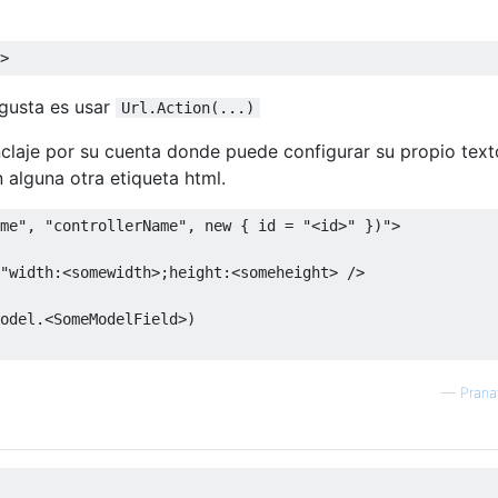
>
 gusta es usar
Url.Action(...)
claje por su cuenta donde puede configurar su propio text
 alguna otra etiqueta html.
me
", "
controllerName
", new { id = "<id>" })"
>
"
width
:<
somewidth
>;
height
:<
someheight
>
/>
odel
.<
SomeModelField
>)
—
Prana