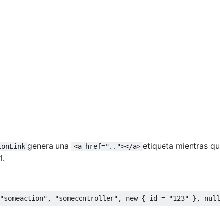
genera una
etiqueta mientras q
ionLink
<a href=".."></a>
l.
"someaction"
,
"somecontroller"
,
new
{
 id 
=
"123"
},
null