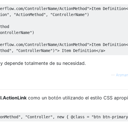
erflow.com/ControllerName/ActionMethod">Item Definition<
ion"
,
"ActionMethod"
,
"ControllerName"
)
thod
ontrollerName"
)
erflow.com/ControllerName/ActionMethod">Item Definition<
thod
", "
ControllerName
")"
>
Item
Definition
</
a
>
y depende totalmente de su necesidad.
—
Arsma
l.ActionLink
como un botón utilizando el estilo CSS aprop
onMethod"
,
"Controller"
,
new
{
@class
=
"btn btn-primary