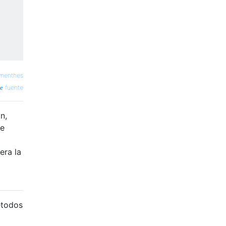
menthes
fuente
n,
se
era la
étodos