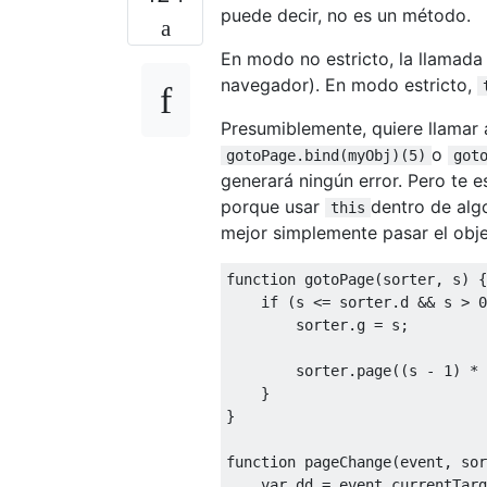
puede decir, no es un método.
En modo no estricto, la llamad
navegador). En modo estricto,
Presumiblemente, quiere llamar 
o
gotoPage.bind(myObj)(5)
got
generará ningún error. Pero te e
porque usar
dentro de alg
this
mejor simplemente pasar el obj
function
 gotoPage
(
sorter
,
 s
)
{
if
(
s 
<=
 sorter
.
d 
&&
 s 
>
0
        sorter
.
g 
=
 s
;
        sorter
.
page
((
s 
-
1
)
*
 
}
}
function
 pageChange
(
event
,
 sor
var
 dd 
=
 event
.
currentTarg