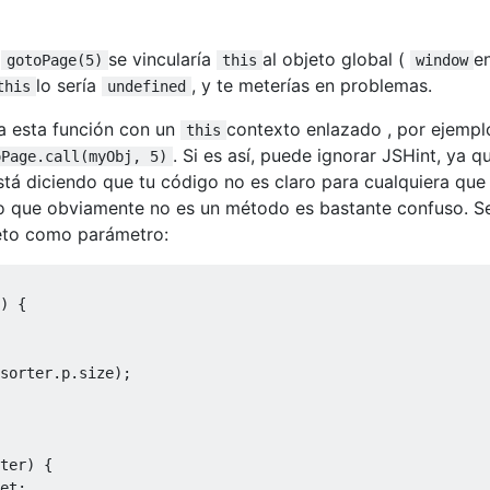
a
se vincularía
al objeto global (
en
gotoPage(5)
this
window
lo sería
, y te meterías en problemas.
this
undefined
a esta función con un
contexto enlazado , por ejempl
this
. Si es así, puede ignorar JSHint, ya q
oPage.call(myObj, 5)
stá diciendo que tu código no es claro para cualquiera que 
o que obviamente no es un método es bastante confuso. Se
eto como parámetro:
)
{
sorter
.
p
.
size
);
ter
)
{
et
;