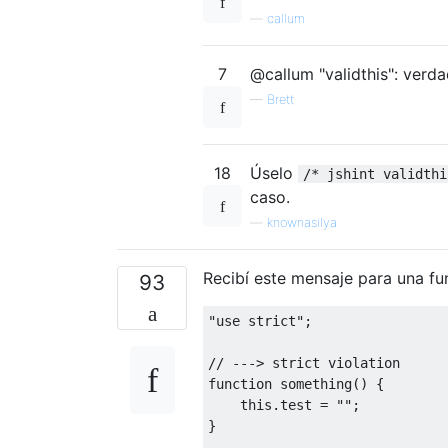
—
callum
7
@callum "validthis": verd
—
Brett
18
Úselo
/* jshint validthi
caso.
—
knownasilya
Recibí este mensaje para una f
93
"use strict"
;
// ---> strict violation
function
 something
()
{
this
.
test 
=
""
;
}