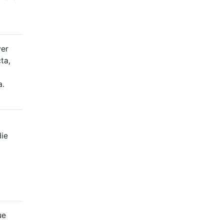
ver
ta,
a.
ie
ue