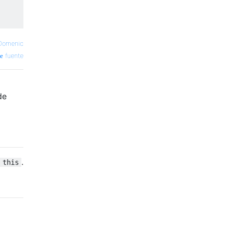
Domenic
fuente
de
.
this