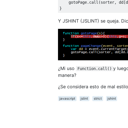
    gotoPage
.
call
(
sorter
,
 dd
[
d
}
Y JSHINT (JSLINT) se queja. Dice 
¿Mi uso
y lueg
Function.call()
manera?
¿Se considera esto de mal estil
javascript
jslint
strict
jshint