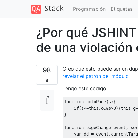
Programación
Etiquetas
¿Por qué JSHINT 
de una violación 
Creo que esto puede ser un dup
98
revelar el patrón del módulo
Tengo este codigo:
function
 gotoPage
(
s
){
if
(
s
<=
this
.
d
&&
s
>
0
){
this
.
g
=
}
function
 pageChange
(
event
,
 sor
var
 dd 
=
 event
.
currentTarg