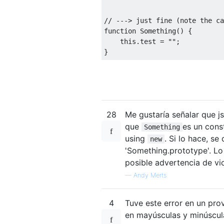
// ---> just fine (note the ca
function
Something
()
{
this
.
test 
=
""
;
}
28
Me gustaría señalar que j
que
es un cons
Something
using
. Si lo hace, se
new
'Something.prototype'. Lo
posible advertencia de vio
—
Andy Merts
4
Tuve este error en un pr
en mayúsculas y minúscula