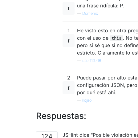
una frase ridícula: P.
—
Domenic
1
He visto esto en otra pre
con el uso de
. No t
this
pero sí sé que si no defin
estricto. Claramente lo e
—
user113716
2
Puede pasar por alto est
configuración JSON, pero
por qué está ahí.
—
kojiro
Respuestas:
JSHint dice "Posible violación 
124