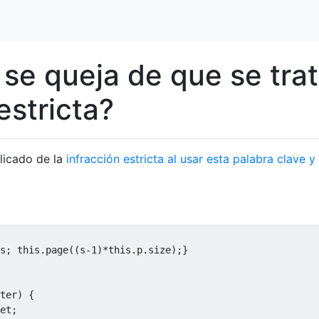
se queja de que se tra
estricta?
licado de la
infracción estricta al usar esta palabra clave y
s
;
this
.
page
((
s
-
1
)*
this
.
p
.
size
);}
ter
)
{
et
;