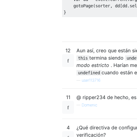
    gotoPage
(
sorter
,
 dd
[
dd
.
sel
}
12
Aun así, creo que están s
termina siendo
this
unde
modo estricto
. Harían me
cuando están en
undefined
—
user113716
11
@ ripper234 de hecho, es
—
Domenic
4
¿Qué directiva de config
verificación?