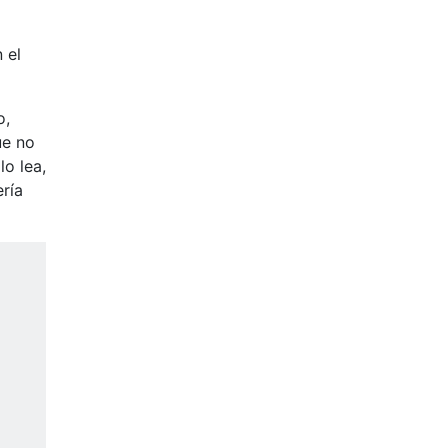
 el
o,
ue no
lo lea,
ría