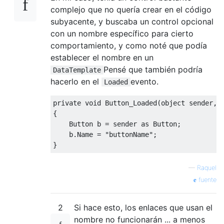
complejo que no quería crear en el código
subyacente, y buscaba un control opcional
con un nombre específico para cierto
comportamiento, y como noté que podía
establecer el nombre en un
Pensé que también podría
DataTemplate
hacerlo en el
evento.
Loaded
private
void
Button_Loaded
(
object
 sender
,
{
Button
 b 
=
 sender 
as
Button
;
    b
.
Name
=
"buttonName"
;
}
—
Raquel
fuente
2
Si hace esto, los enlaces que usan el
nombre no funcionarán ... a menos