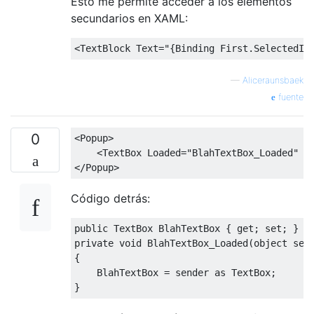
Esto me permite acceder a los elementos
secundarios en XAML:
<TextBlock
Text
=
"{Binding First.SelectedIt
—
Aliceraunsbaek
fuente
0
<Popup>
<TextBox
Loaded
=
"BlahTextBox_Loaded"
/
</Popup>
Código detrás:
public
TextBox
BlahTextBox
{
get
;
set
;
}
private
void
BlahTextBox_Loaded
(
object
 sen
{
BlahTextBox
=
 sender 
as
TextBox
;
}