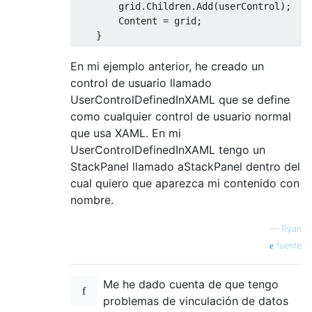
        grid
.
Children
.
Add
(
userControl
);
Content
=
 grid
;
}
En mi ejemplo anterior, he creado un
control de usuario llamado
UserControlDefinedInXAML que se define
como cualquier control de usuario normal
que usa XAML. En mi
UserControlDefinedInXAML tengo un
StackPanel llamado aStackPanel dentro del
cual quiero que aparezca mi contenido con
nombre.
—
Ryan
fuente
Me he dado cuenta de que tengo
problemas de vinculación de datos