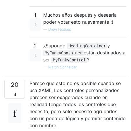
1
Muchos años después y desearía
poder votar esto nuevamente :)
—
Drew Noakes
2
¿Supongo
y
HeadingContainer
están destinados a
MyFunkyContainer
ser
?
MyFunkyControl
—
Martin Schneider
Parece que esto no es posible cuando se
20
usa XAML. Los controles personalizados
parecen ser exagerados cuando en
realidad tengo todos los controles que
necesito, pero solo necesito agruparlos
con un poco de lógica y permitir contenido
con nombre.