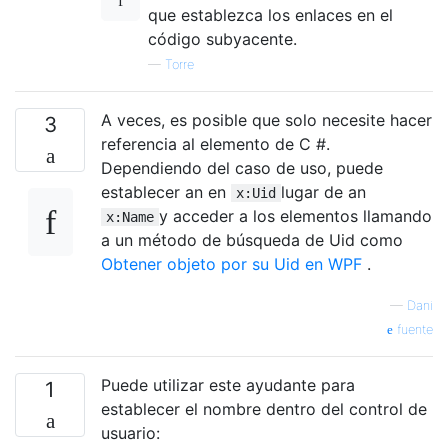
que establezca los enlaces en el
código subyacente.
—
Torre
A veces, es posible que solo necesite hacer
3
referencia al elemento de C #.
Dependiendo del caso de uso, puede
establecer an en
lugar de an
x:Uid
y acceder a los elementos llamando
x:Name
a un método de búsqueda de Uid como
Obtener objeto por su Uid en WPF
.
—
Dani
fuente
Puede utilizar este ayudante para
1
establecer el nombre dentro del control de
usuario: