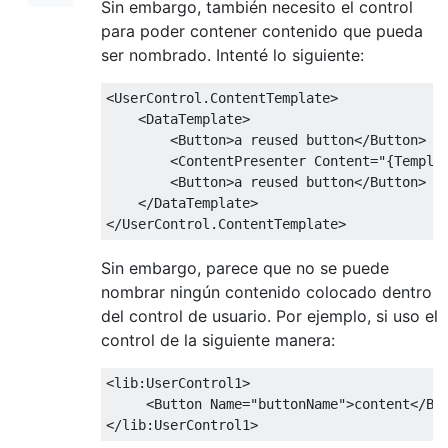
Sin embargo, también necesito el control
para poder contener contenido que pueda
ser nombrado. Intenté lo siguiente:
<UserControl.ContentTemplate>
<DataTemplate>
<Button>
a reused button
</Button>
<ContentPresenter
Content
=
"{Templa
<Button>
a reused button
</Button>
</DataTemplate>
</UserControl.ContentTemplate>
Sin embargo, parece que no se puede
nombrar ningún contenido colocado dentro
del control de usuario. Por ejemplo, si uso el
control de la siguiente manera:
<lib:UserControl1>
<Button
Name
=
"buttonName"
>
content
</Bu
</lib:UserControl1>