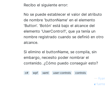
Recibo el siguiente error:
No se puede establecer el valor del atributo
de nombre 'buttonName' en el elemento
'Button'. 'Botón' está bajo el alcance del
elemento 'UserControl1', que ya tenía un
nombre registrado cuando se definió en otro
alcance.
Si elimino el buttonName, se compila, sin
embargo, necesito poder nombrar el
contenido. ¿Cómo puedo conseguir esto?
c#
wpf
xaml
user-controls
controls
—
Ryan
fuente