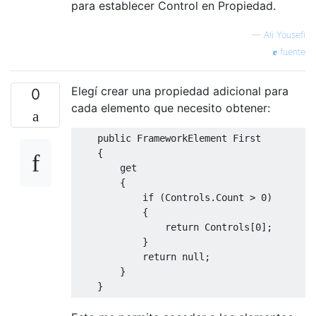
para establecer Control en Propiedad.
return
 parent
;
}
else
—
Ali Yousefi
{
fuente
// use recursion to procee
return
FindVisualParent
(
pa
Elegí crear una propiedad adicional para
0
}
cada elemento que necesito obtener:
}
}
}
public
FrameworkElement
First
{
get
{
if
(
Controls
.
Count
>
0
)
{
return
Controls
[
0
];
}
return
null
;
}
}