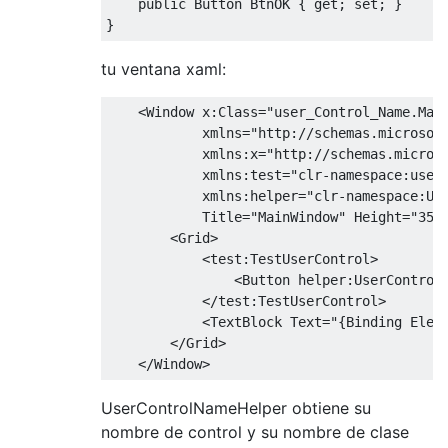
public
Button
BtnOK
{
get
;
set
;
}
}
}
}));
tu ventana xaml:
public
static
DependencyObject
Fin
{
<Window
x:Class
=
"user_Control_Name.Mai
// get parent item
xmlns
=
"http://schemas.microsof
DependencyObject
 parentObject 
xmlns:x
=
"http://schemas.micros
xmlns:test
=
"clr-namespace:user
// we’ve reached the end of th
xmlns:helper
=
"clr-namespace:UI
if
(
parentObject 
==
null
)
Title
=
"MainWindow"
Height
=
"350
{
<Grid>
var
 p 
=
((
FrameworkElement
<test:TestUserControl>
if
(
p 
==
null
)
<Button
helper:UserControl
return
null
;
</test:TestUserControl>
                parentObject 
=
 p
;
<TextBlock
Text
=
"{Binding Elem
}
</Grid>
</Window>
// check if the parent matches
DependencyObject
 parent 
=
 pare
UserControlNameHelper obtiene su
if
(
parent 
!=
null
)
nombre de control y su nombre de clase
{