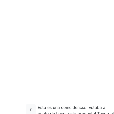
Esta es una coincidencia. ¡Estaba a
punto de hacer esta pregunta! Tengo el