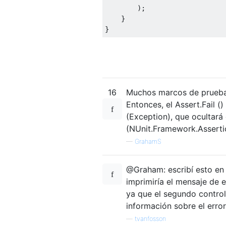
);
}
}
16
Muchos marcos de pruebas
Entonces, el Assert.Fail 
(Exception), que ocultará
(NUnit.Framework.Assertio
—
GrahamS
@Graham: escribí esto en 
imprimiría el mensaje de 
ya que el segundo controla
información sobre el error
—
tvanfosson