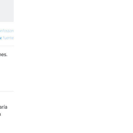
anfosson
fuente
nes.
aría
n