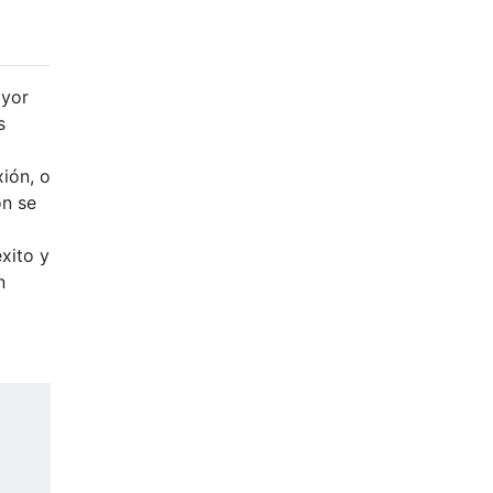
ayor
s
ión, o
ón se
éxito y
n