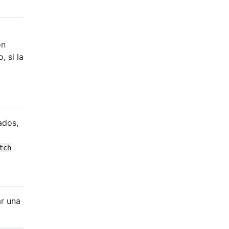
ón
 si la
ados,
tch
ar una