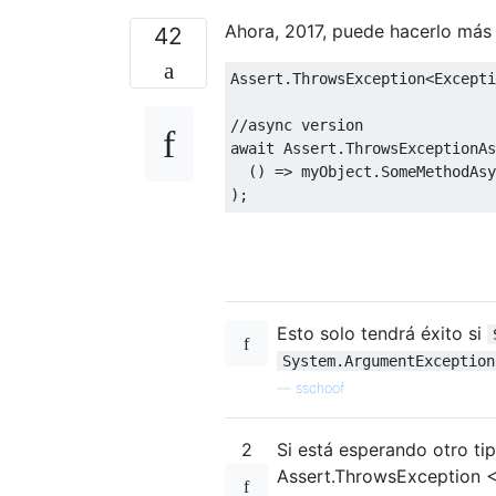
Ahora, 2017, puede hacerlo más 
42
Assert
.
ThrowsException
<
Excepti
//async version
await
Assert
.
ThrowsExceptionAs
()
=>
 myObject
.
SomeMethodAsy
);
Esto solo tendrá éxito si
System.ArgumentException
—
sschoof
2
Si está esperando otro ti
Assert.ThrowsException <