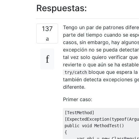
Respuestas:
Tengo un par de patrones diferen
137
parte del tiempo cuando se espe
casos, sin embargo, hay algunos 
excepción no se pueda detectar,
tal vez solo quiero verificar q
revierte o que aún se ha estable
bloque que espera la
try/catch
también detecta excepciones ge
diferente.
Primer caso:
[
TestMethod
]
[
ExpectedException
(
typeof
(
Argu
public
void
MethodTest
()
{
var
 obj 
=
new
ClassRequir