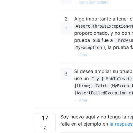
—
Icaro Bombonato
2
Algo importante a tener e
Assert.ThrowsException<M
proporcionado, y no con n
prueba
fue a
u
Sub
Throw
), la prueba
f
MyException
—
Ama
Si desea ampliar su prueb
use un
Try { SubToTest()
{throw;} Catch (MyExcept
(AssertFailedException e
—
Ama
Soy nuevo aquí y no tengo la re
17
falla en el ejemplo en
la respue