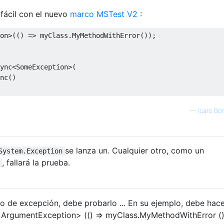
fácil con el nuevo
marco MSTest V2
:
on
>(()
=>
 myClass
.
MyMethodWithError
());
ync
<
SomeException
>(
nc
()
—
Icaro B
se lanza un. Cualquier otro, como un
System.Exception
, fallará la prueba.
po de excepción, debe probarlo ... En su ejemplo, debe hace
ArgumentException> (() => myClass.MyMethodWithError ()