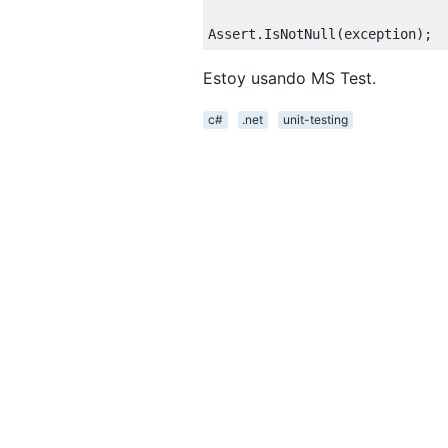
Assert
.
IsNotNull
(
exception
);
Estoy usando MS Test.
c#
.net
unit-testing