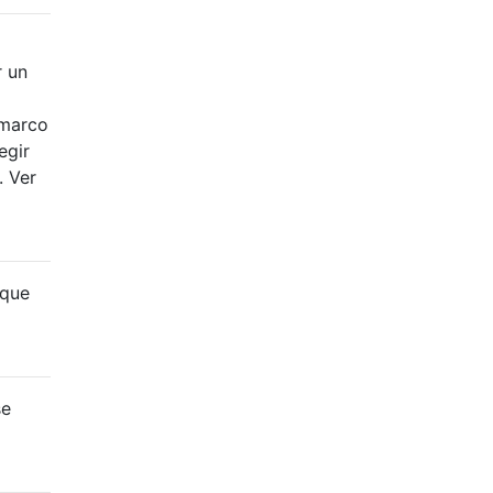
r un
 marco
egir
. Ver
 que
se