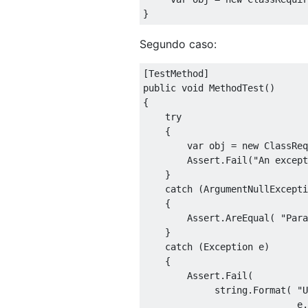
}
Segundo caso:
[
TestMethod
]
public
void
MethodTest
()
{
try
{
var
 obj 
=
new
ClassReq
Assert
.
Fail
(
"An except
}
catch
(
ArgumentNullExcepti
{
Assert
.
AreEqual
(
"Para
}
catch
(
Exception
 e
)
{
Assert
.
Fail
(
string
.
Format
(
"U
                            e
.