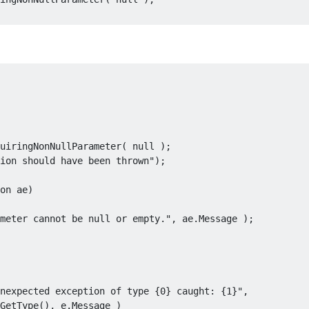
uiringNonNullParameter
(
null
);
ion should have been thrown"
);
on
 ae
)
meter cannot be null or empty."
,
 ae
.
Message
);
nexpected exception of type {0} caught: {1}"
,
GetType
(),
 e
.
Message
)