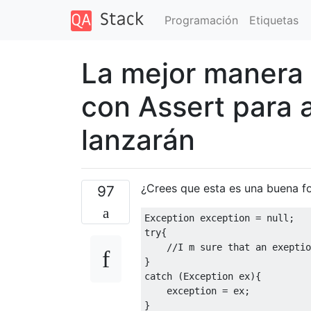
Programación
Etiquetas
La mejor manera
con Assert para 
lanzarán
¿Crees que esta es una buena f
97
Exception
 exception 
=
null
;
try
{
//I m sure that an exeptio
}
catch
(
Exception
 ex
){
    exception 
=
 ex
;
}