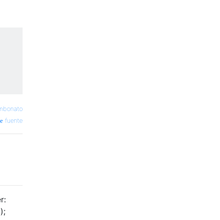
ombonato
fuente
r:
);