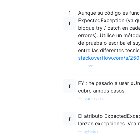
1
Aunque su código es funci
ExpectedException (ya que
bloque try / catch en ca
errores). Utilice un méto
de prueba o escriba el su
entre las diferentes técn
stackoverflow.com/a/25
—
steve
FYI: he pasado a usar xUn
cubre ambos casos.
—
tvanfosson
El atributo ExpectedExcep
lanzan excepciones. Vea 
—
bytedev