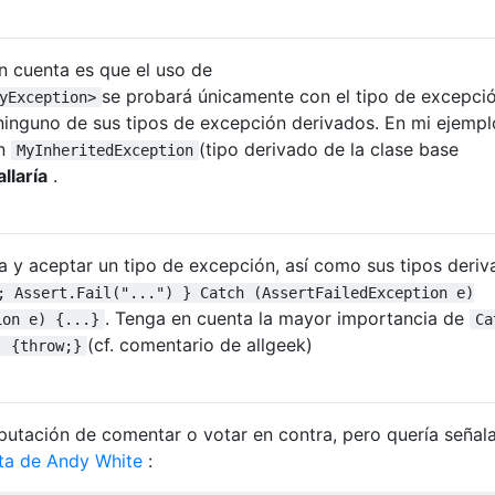
n cuenta es que el uso de
se probará únicamente con el tipo de excepci
yException>
inguno de sus tipos de excepción derivados. En mi ejemplo,
n
(tipo derivado de la clase base
MyInheritedException
allaría
.
a y aceptar un tipo de excepción, así como sus tipos deriv
; Assert.Fail("...") } Catch (AssertFailedException e)
. Tenga en cuenta la mayor importancia de
ion e) {...}
Ca
(cf. comentario de allgeek)
) {throw;}
putación de comentar o votar en contra, pero quería señal
sta de Andy White
: