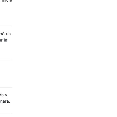
obó un
r la
ón y
nará.