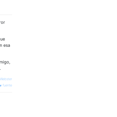
ror
que
on esa
migo,
.
Webster
fuente