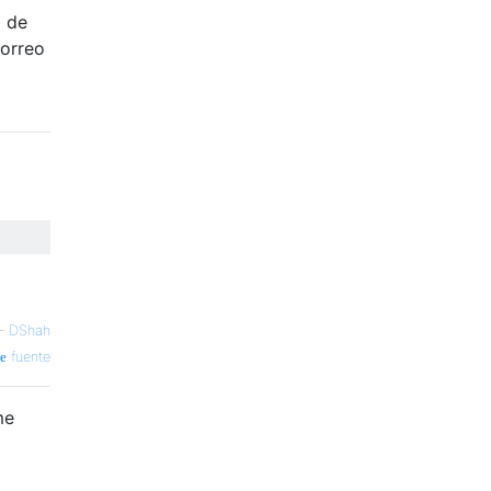
o de
correo
—
DShah
fuente
me