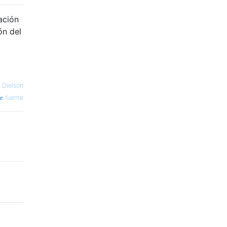
ación
ón del
 Dielson
fuente