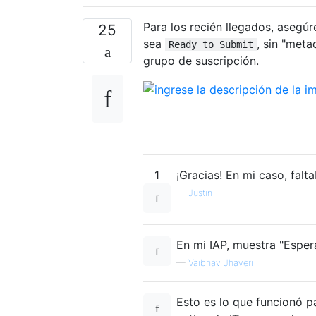
Para los recién llegados, asegú
25
sea
, sin "meta
Ready to Submit
grupo de suscripción.
1
¡Gracias! En mi caso, falt
—
Justin
En mi IAP, muestra "Esper
—
Vaibhav Jhaveri
Esto es lo que funcionó p