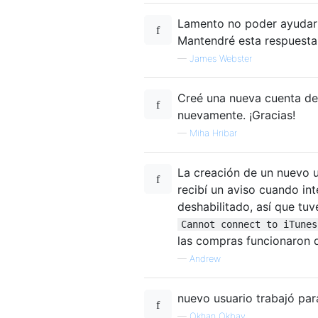
Lamento no poder ayudar m
Mantendré esta respuesta
—
James Webster
Creé una nueva cuenta de
nuevamente. ¡Gracias!
—
Miha Hribar
La creación de un nuevo u
recibí un aviso cuando in
deshabilitado, así que tuv
Cannot connect to iTunes
las compras funcionaron 
—
Andrew
nuevo usuario trabajó para
—
Okhan Okbay