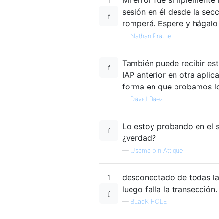
sesión en él desde la secc
romperá. Espere y hágalo 
—
Nathan Prather
También puede recibir est
IAP anterior en otra aplic
forma en que probamos lo
—
David Baez
Lo estoy probando en el s
¿verdad?
—
Usama bin Attique
1
desconectado de todas las
luego falla la transecció
—
BLacK HOLE