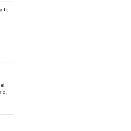
 ti.
s
el
io,