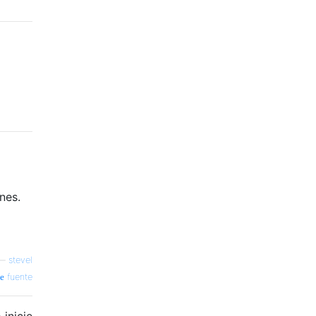
nes.
—
stevel
fuente
inicie