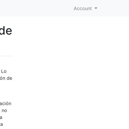
Account
ede
 Lo
ión de
tación
n no
la
ra