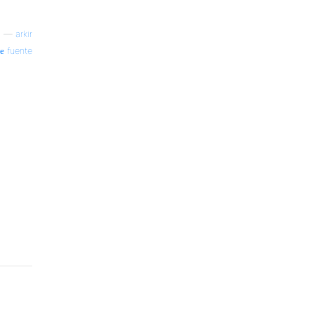
—
arkir
fuente