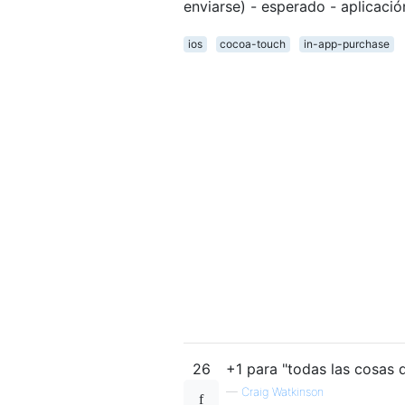
enviarse) - esperado - aplicació
ios
cocoa-touch
in-app-purchase
26
+1 para "todas las cosas d
—
Craig Watkinson