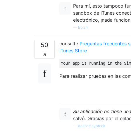
Para mí, esto tampoco fun
sandbox de iTunes conecta
electrónico, ¡nada funcion
—
Borzh
consulte
Preguntas frecuentes s
50
iTunes Store
Your
 app 
is
 running 
in
 the 
Sim
Para realizar pruebas en las com
Su aplicación no tiene un
salvó. Gracias por el enla
—
daltonclaybrook