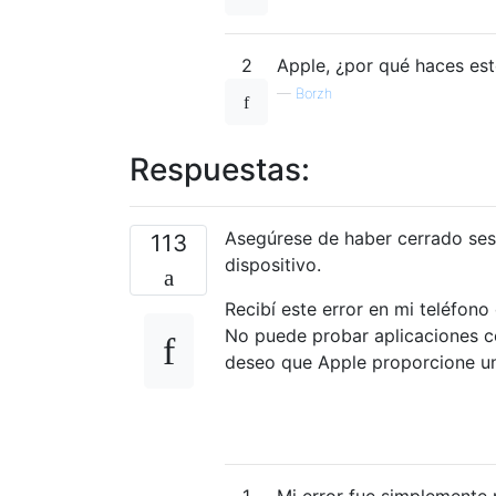
2
Apple, ¿por qué haces es
—
Borzh
Respuestas:
Asegúrese de haber cerrado sesi
113
dispositivo.
Recibí este error en mi teléfon
No puede probar aplicaciones co
deseo que Apple proporcione un e
1
Mi error fue simplemente 