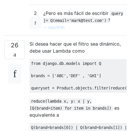
2
¿Pero es más fácil de escribir
query
?
|= Q(email='mark@test.com')
—
Alex78191
Si desea hacer que el filtro sea dinámico,
26
debe usar Lambda como
from
 django
.
db
.
models 
import
 Q

brands 
=
[
'ABC'
,
'DEF'
,
'GHI'
]
queryset 
=
Product
.
objects
.
filter
(
reduce
(
l
reduce(lambda x, y: x | y,
es
[Q(brand=item) for item in brands])
equivalente a
Q
(
brand
=
brands
[
0
])
|
 Q
(
brand
=
brands
[
1
])
|
 