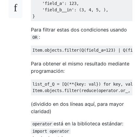
'field_a'
:
123
,
'field_b__in'
:
(
3
,
4
,
5
,
),
}
Para filtrar estas dos condiciones usando
:
OR
Item
.
objects
.
filter
(
Q
(
field_a
=
123
)
|
 Q
(
fie
Para obtener el mismo resultado mediante
programación:
list_of_Q 
=
[
Q
(**{
key
:
 val
})
for
 key
,
 val 
Item
.
objects
.
filter
(
reduce
(
operator
.
or_
,
 l
(dividido en dos líneas aquí, para mayor
claridad)
está en la biblioteca estándar:
operator
import operator