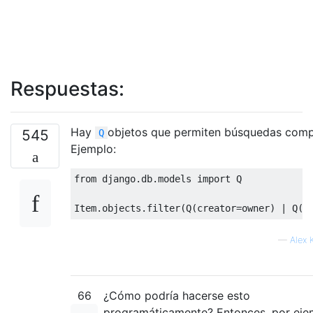
Respuestas:
Hay
objetos que permiten búsquedas comp
545
Q
Ejemplo:
from
 django
.
db
.
models 
import
 Q

Item
.
objects
.
filter
(
Q
(
creator
=
owner
)
|
 Q
(
m
—
Alex 
66
¿Cómo podría hacerse esto
programáticamente? Entonces, por eje