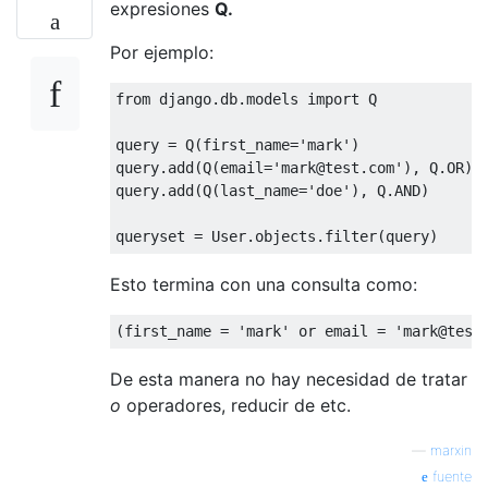
expresiones
Q.
Por ejemplo:
from
 django
.
db
.
models 
import
 Q

query 
=
 Q
(
first_name
=
'mark'
)
query
.
add
(
Q
(
email
=
'mark@test.com'
),
 Q
.
OR
)
query
.
add
(
Q
(
last_name
=
'doe'
),
 Q
.
AND
)
queryset 
=
User
.
objects
.
filter
(
query
)
Esto termina con una consulta como:
(
first_name 
=
'mark'
or
 email 
=
'mark@test
De esta manera no hay necesidad de tratar
o
operadores, reducir de etc.
—
marxin
fuente