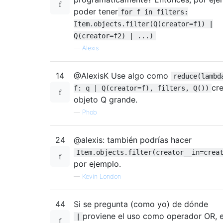
poder tener
for f in filters:
Item.objects.filter(Q(creator=f1) |
Q(creator=f2) | ...)
—
Alexis
14
@AlexisK Use algo como
reduce(lambd
cre
f: q | Q(creator=f), filters, Q())
objeto Q grande.
—
Phob
24
@alexis: también podrías hacer
Item.objects.filter(creator__in=crea
por ejemplo.
—
Kevin London
44
Si se pregunta (como yo) de dónde
proviene el uso como operador OR, 
|