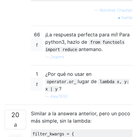
—
Abhishek Chauhan
fuente
66
¡La respuesta perfecta para mí! Para
python3, hazlo de
from functools
antemano.
import reduce
—
Dharmit
1
¿Por qué no usar en
lugar de
operator.or_
lambda x, y:
?
x | y
—
Alex78191
Similar a la answera anterior, pero un poco
20
más simple, sin la lambda:
filter_kwargs 
=
{