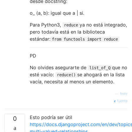
desde docstring:
o_ (a, b): igual que a | si.
Para Python3,
ya no está integrado,
reduce
pero todavía está en la biblioteca
estándar:
from functools import reduce
PD
No olvides asegurarte de
que no
list_of_Q
esté vacío:
se ahogará en la lista
reduce()
vacía, necesita al menos un elemento.
—
frnhr
fuente
Esto podría ser útil
0
https://docs.djangoproject.com/en/dev/topic
multi-valued-relationships