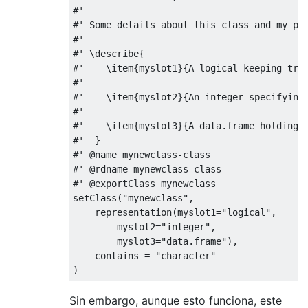
#'
#' Some details about this class and my pl
#'
#' \describe{
#'    \item{myslot1}{A logical keeping tra
#'
#'    \item{myslot2}{An integer specifying
#' 
#'    \item{myslot3}{A data.frame holding 
#'  }
#' @name mynewclass-class
#' @rdname mynewclass-class
#' @exportClass mynewclass
setClass
(
"mynewclass"
,
    representation
(
myslot1
=
"logical"
,
        myslot2
=
"integer"
,
        myslot3
=
"data.frame"
),
    contains 
=
"character"
)
Sin embargo, aunque esto funciona, este