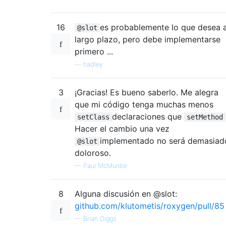
16
es probablemente lo que desea 
@slot
largo plazo, pero debe implementarse
primero ...
—
hadley
3
¡Gracias! Es bueno saberlo. Me alegra
que mi código tenga muchas menos
declaraciones que
setClass
setMethod
Hacer el cambio una vez
implementado no será demasiad
@slot
doloroso.
—
Paul McMurdie
8
Alguna discusión en @slot:
github.com/klutometis/roxygen/pull/85
—
Brian Diggs