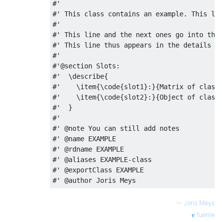
#'
#' This class contains an example. This li
#'
#' This line and the next ones go into the
#' This line thus appears in the details a
#'
#'@section Slots: 
#'  \describe{
#'    \item{\code{slot1}:}{Matrix of class
#'    \item{\code{slot2}:}{Object of class
#'  }
#'
#' @note You can still add notes
#' @name EXAMPLE 
#' @rdname EXAMPLE
#' @aliases EXAMPLE-class
#' @exportClass EXAMPLE
#' @author Joris Meys
—
Joris Meys
fuente