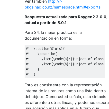
Ver también
http://r-
pkgs.had.co.nz/namespace.html#exports
Respuesta actualizada para Roygen2 3.0.0,
actual a partir de 5.0.1.
Para S4, la mejor práctica es la
documentación en forma:
#'  \section{Slots}{
#'    \describe{
#'      \item{\code{a}:}{Object of class \
#'      \item{\code{b}:}{Object of class \
#'    }
#'  }
Esto es consistente con la representación
interna de las ranuras como una lista dentro
del objeto. Como usted señala, esta sintaxis
es diferente a otras líneas, y podemos espera
una solución más sólida en el futuro que