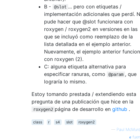
B -
... pero con etiquetas /
@slot
implementación adicionales que perdí. 
pude hacer que @slot funcionara con
roxygen / roxygen2 en versiones en las
que se incluyó como reemplazo de la
lista detallada en el ejemplo anterior.
Nuevamente, el ejemplo anterior funcio
con roxygen (2).
C: alguna etiqueta alternativa para
especificar ranuras, como
, que
@param
lograría lo mismo.
Estoy tomando prestada / extendiendo esta
pregunta de una publicación que hice en la
página de desarrollo en
github
.
roxygen2
class
r
s4
slot
roxygen2
—
Paul McMurd
fuen