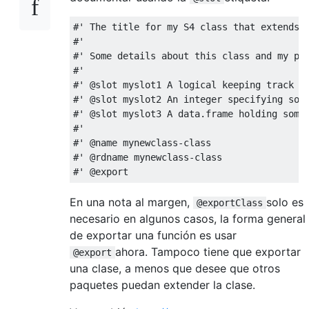
#' The title for my S4 class that extends 
#'
#' Some details about this class and my pl
#'
#' @slot myslot1 A logical keeping track o
#' @slot myslot2 An integer specifying som
#' @slot myslot3 A data.frame holding some
#'
#' @name mynewclass-class
#' @rdname mynewclass-class
#' @export
En una nota al margen,
solo es
@exportClass
necesario en algunos casos, la forma general
de exportar una función es usar
ahora. Tampoco tiene que exportar
@export
una clase, a menos que desee que otros
paquetes puedan extender la clase.