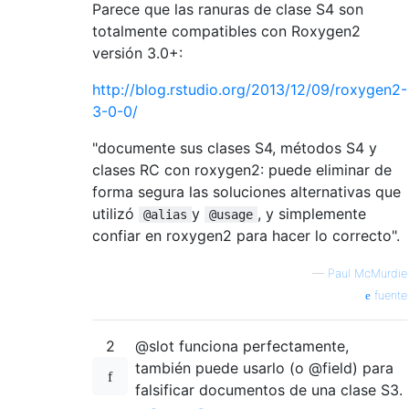
Parece que las ranuras de clase S4 son
totalmente compatibles con Roxygen2
versión 3.0+:
http://blog.rstudio.org/2013/12/09/roxygen2-
3-0-0/
"documente sus clases S4, métodos S4 y
clases RC con roxygen2: puede eliminar de
forma segura las soluciones alternativas que
utilizó
y
, y simplemente
@alias
@usage
confiar en roxygen2 para hacer lo correcto".
—
Paul McMurdie
fuente
2
@slot funciona perfectamente,
también puede usarlo (o @field) para
falsificar documentos de una clase S3.