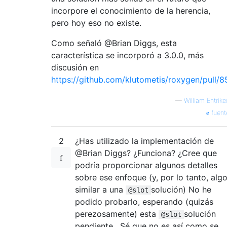
incorpore el conocimiento de la herencia,
pero hoy eso no existe.
Como señaló @Brian Diggs, esta
característica se incorporó a 3.0.0, más
discusión en
https://github.com/klutometis/roxygen/pull/8
—
William Entrike
fuent
2
¿Has utilizado la implementación de
@Brian Diggs? ¿Funciona? ¿Cree que
podría proporcionar algunos detalles
sobre ese enfoque (y, por lo tanto, alg
similar a una
solución) No he
@slot
podido probarlo, esperando (quizás
perezosamente) esta
solución
@slot
pendiente . Sé que no es así como se