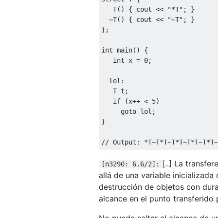
   T
()
{
 cout 
<<
"*T"
;
}
~
T
()
{
 cout 
<<
"~T"
;
}
};
int
 main
()
{
int
 x 
=
0
;
  lol
:
   T t
;
if
(
x
++
<
5
)
goto
 lol
;
}
// Output: *T~T*T~T*T~T*T~T*T~
[..] La transfe
[n3290: 6.6/2]:
allá de una variable inicializa
destrucción de objetos con dur
alcance en el punto transferido p
No puede saltar al alcance de un 