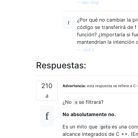
—
Ben Voigt
¿Por qué no cambiar la pr
código se transferirá de f 
función? ¿Importaría si f
mantendrían la intención 
—
Jack V.
Respuestas:
210
Advertencia:
esta respuesta se refiere a C
¿No
se filtrará?
x
No absolutamente no.
Es un mito que
es una con
goto
alcance integrados de C ++. (E