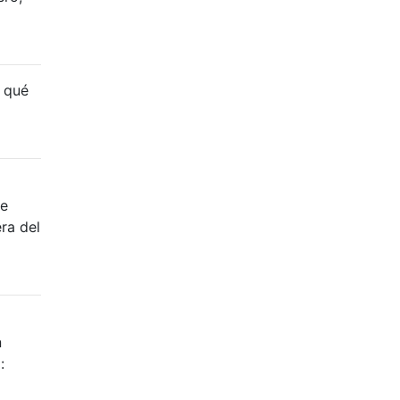
r qué
se
ra del
n
: