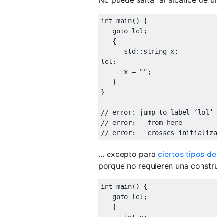
int
 main
()
{
goto
 lol
;
{
      std
::
string x
;
lol
:
      x 
=
""
;
}
}
// error: jump to label ‘lol’
// error:   from here
// error:   crosses initializa
... excepto para
ciertos tipos de
porque no requieren una constru
int
 main
()
{
goto
 lol
;
{
int
 x
;