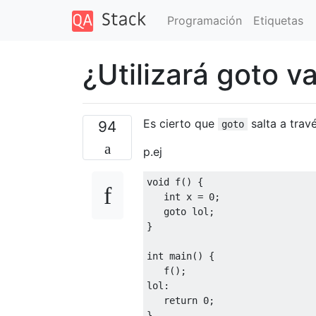
Programación
Etiquetas
¿Utilizará goto v
Es cierto que
salta a trav
94
goto
p.ej
void
 f
()
{
int
 x 
=
0
;
goto
 lol
;
}
int
 main
()
{
   f
();
lol
:
return
0
;
}