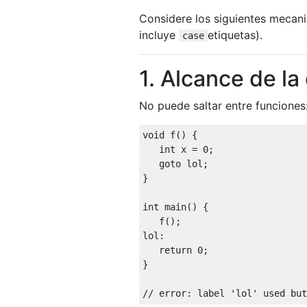
Considere los siguientes mecani
incluye
etiquetas).
case
1. Alcance de la
No puede saltar entre funciones
void
 f
()
{
int
 x 
=
0
;
goto
 lol
;
}
int
 main
()
{
   f
();
lol
:
return
0
;
}
// error: label 'lol' used but