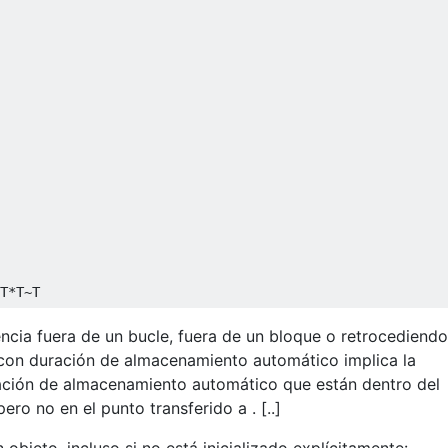
T*T~T
rencia fuera de un bucle, fuera de un bloque o retrocediend
da con duración de almacenamiento automático implica la
ación de almacenamiento automático que están dentro del
ero no en el punto transferido a . [..]
objeto, incluso si no está inicializado explícitamente: