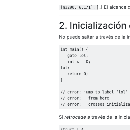
[..] El alcance 
[n3290: 6.1/1]:
2. Inicialización
No puede saltar a través de la in
int
 main
()
{
goto
 lol
;
int
 x 
=
0
;
lol
:
return
0
;
}
// error: jump to label ‘lol’
// error:   from here
// error:   crosses initializa
Si
retrocede a
través de la inici
struct
 T 
{