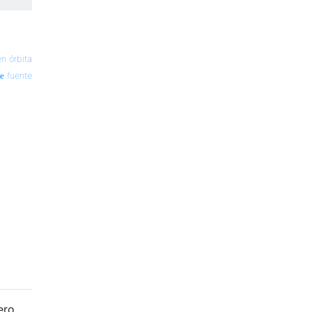
en órbita
fuente
ero,