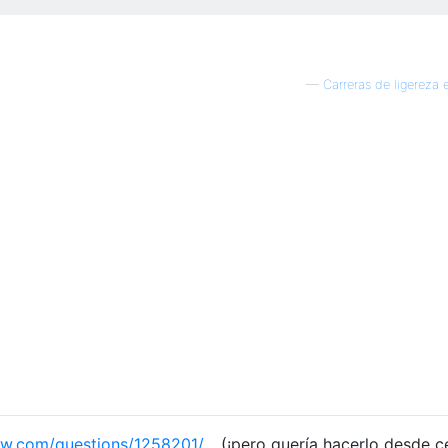
—
Carreras de ligereza 
ow.com/questions/1258201/…
(¡pero quería hacerlo desde c