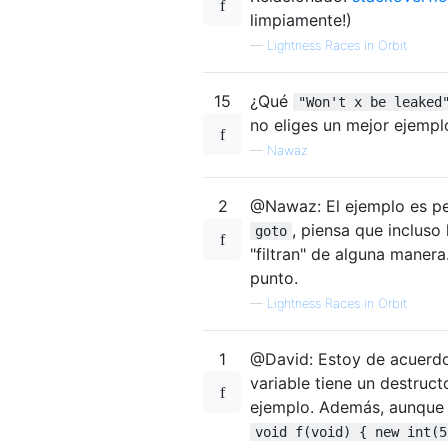
limpiamente!)
—
Lightness Races in Orbit
15
¿Qué
"Won't x be leaked
no eliges un mejor ejempl
—
Nawaz
2
@Nawaz: El ejemplo es pe
, piensa que incluso
goto
"filtran" de alguna maner
punto.
—
Lightness Races in Orbit
1
@David: Estoy de acuerdo
variable tiene un destruct
ejemplo. Además, aunqu
void f(void) { new int(5