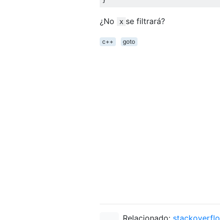
¿No
se filtrará?
x
c++
goto
Relacionado:
stackoverfl