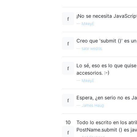
¡No se necesita JavaScrip
—
MikeyE
Creo que 'submit ()' es u
—
sate wedos
Lo sé, eso es lo que quis
accesorios. :-)
—
MikeyE
Espera, ¿en serio no es J
—
James Haug
10
Todo lo escrito en los atr
PostName.submit () es jav