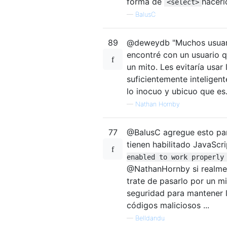
forma de
hacerl
<select>
—
BalusC
89
@deweydb "Muchos usuario
encontré con un usuario 
un mito. Les evitaría usar 
suficientemente inteligen
lo inocuo y ubicuo que es
—
Nathan Hornby
77
@BalusC agregue esto par
tienen habilitado JavaScr
enabled to work properly
@NathanHornby si realment
trate de pasarlo por un m
seguridad para mantener l
códigos maliciosos ...
—
Belldandu