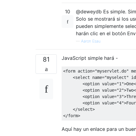
10
@deweydb Es simple. Si
Solo se mostrará si los us
pueden simplemente selecc
harán clic en el botón Envi
—
Aaron Esau
JavaScript simple hará -
81
<form
action
=
"myservlet.do"
me
<select
name
=
"myselect"
id
<option
value
=
"1"
>
One
<
<option
value
=
"2"
>
Two
<
<option
value
=
"3"
>
Thre
<option
value
=
"4"
>
Four
</select>
</form>
Aquí hay un enlace para un bue