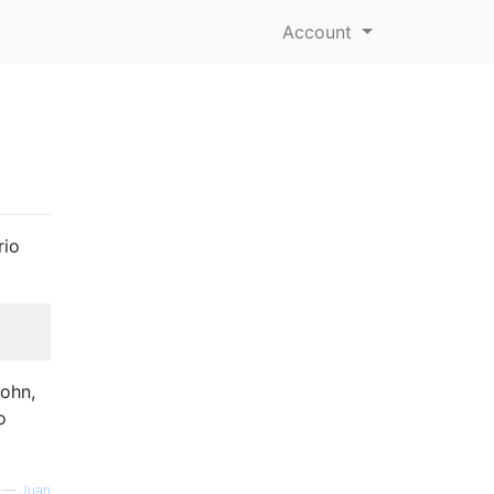
Account
rio
John,
o
—
Juan