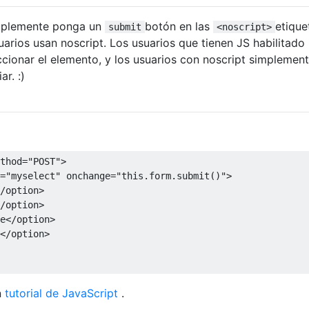
mplemente ponga un
botón en las
etique
submit
<noscript>
uarios usan noscript. Los usuarios que tienen JS habilitado
ionar el elemento, y los usuarios con noscript simplemen
ar. :)
thod
=
"POST"
>
=
"myselect"
onchange
=
"
this
.
form
.
submit
()
"
>
/option>
/option>
e
</option>
</option>
n
tutorial de JavaScript
.