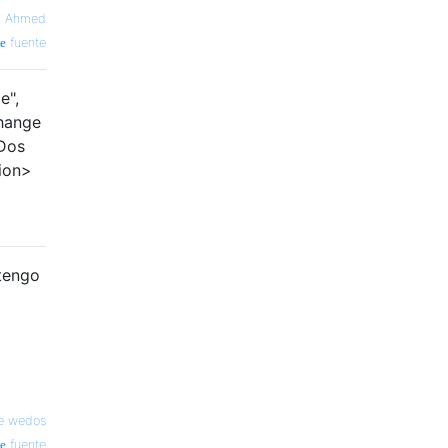
 Ahmed
fuente
e",
change
 Dos
tion>
 tengo
e wedos
fuente