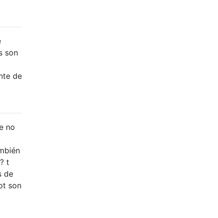
e
s son
nte de
e no
mbién
? t
s de
pt son