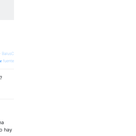
—
BalusC
fuente
?
na
no hay