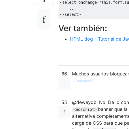
<select
onchange
=
"
this
.
form
.
su
</select>
Ver también:
HTML dog - Tutorial de Ja
66
Muchos usuarios bloquean
—
deweydb
55
@deweydb: No. De lo contr
banner que la 
<noscript>
alternativa completamente
carga de CSS para que pa