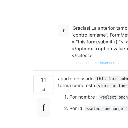
¡Gracias! La anterior tam
"controllername", FormMe
= "this.form.submit () ">
</option> <option value =
</select>
—
charulatha krishnamoorthy
aparte de usarlo
11
this.form.sub
forma como esta:
<form action=
Por nombre :
<select onch
Por id:
<select onchange="