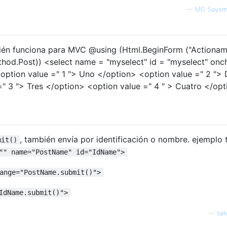
—
MD Sayem
bién funciona para MVC @using (Html.BeginForm ("Actionam
thod.Post)) <select name = "myselect" id = "myselect" on
 <option value =" 1 "> Uno </option> <option value =" 2 ">
" 3 "> Tres </option> <option value =" 4 " > Cuatro </op
, también envía por identificación o nombre. ejemplo
mit()
"" name="PostName" id="IdName">
ange="PostName.submit()">
IdName.submit()">
—
sat