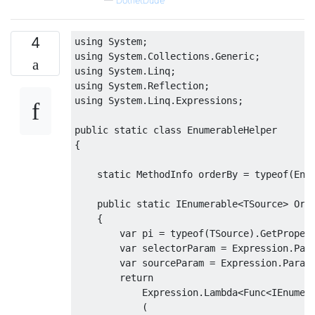
—
DotnetDude
4
using 
System
;
using 
System
.
Collections
.
Generic
;
using 
System
.
Linq
;
using 
System
.
Reflection
;
using 
System
.
Linq
.
Expressions
;
public
static
class
EnumerableHelper
{
static
MethodInfo
 orderBy 
=
typeof
(
Enu
public
static
IEnumerable
<
TSource
>
Ord
{
var
 pi 
=
typeof
(
TSource
).
GetProper
var
 selectorParam 
=
Expression
.
Par
var
 sourceParam 
=
Expression
.
Param
return
Expression
.
Lambda
<
Func
<
IEnumer
(