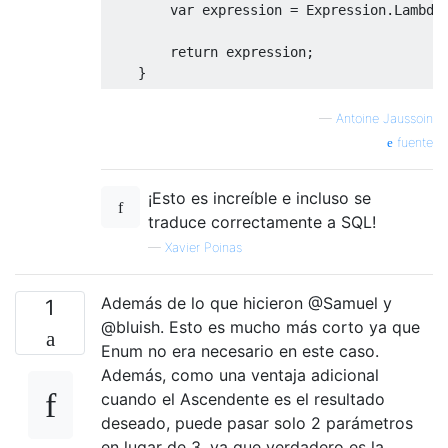
var
 expression 
=
Expression
.
Lambda
return
 expression
;
}
—
Antoine Jaussoin
fuente
¡Esto es increíble e incluso se
traduce correctamente a SQL!
—
Xavier Poinas
Además de lo que hicieron @Samuel y
1
@bluish. Esto es mucho más corto ya que
Enum no era necesario en este caso.
Además, como una ventaja adicional
cuando el Ascendente es el resultado
deseado, puede pasar solo 2 parámetros
en lugar de 3, ya que verdadero es la