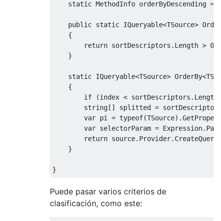
}
static
MethodInfo
 orderByDescending 
=
public
static
IQueryable
<
TSource
>
Orde
{
return
 sortDescriptors
.
Length
>
0
}
static
IQueryable
<
TSource
>
OrderBy
<
TSo
{
if
(
index 
<
 sortDescriptors
.
Length
string
[]
 splitted 
=
 sortDescriptor
var
 pi 
=
typeof
(
TSource
).
GetProper
var
 selectorParam 
=
Expression
.
Par
return
 source
.
Provider
.
CreateQuery
}
}
Puede pasar varios criterios de
clasificación, como este: