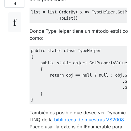
list
=
list
.
OrderBy
(
 x 
=>
TypeHelper
.
GetPr
.
ToList
();
Donde TypeHelper tiene un método estático
como:
public
static
class
TypeHelper
{
public
static
object
GetPropertyValue
(
{
return
 obj 
==
null
?
null
:
 obj
.
Ge
.
Ge
.
Ge
}
}
También es posible que desee ver Dynamic
LINQ de la
biblioteca de muestras VS2008
.
Puede usar la extensión IEnumerable para