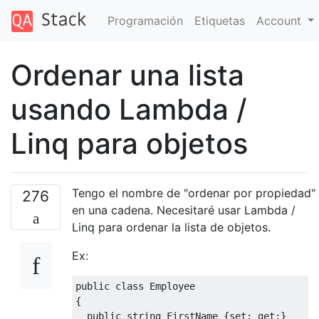
Programación
Etiquetas
Account
Ordenar una lista
usando Lambda /
Linq para objetos
Tengo el nombre de "ordenar por propiedad"
276
en una cadena. Necesitaré usar Lambda /
Linq para ordenar la lista de objetos.
Ex:
public
class
Employee
{
public
string
FirstName
{
set
;
get
;}