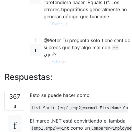
"pretendiera hacer .Equals ()". Los
errores tipográficos generalmente no
generan código que funcione.
—
C.Evenhuis
1
@Pieter Tu pregunta solo tiene sentido
si crees que hay algo mal con
...
==
¿qué?
—
Jim Balter
Respuestas:
Esto se puede hacer como
367
list
.
Sort
(
(
emp1
,
emp2
)=>
emp1
.
FirstName
.
Com
El marco .NET está convirtiendo el lambda
como un
(emp1,emp2)=>int
Comparer<Employee