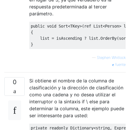
respuesta predeterminada al tercer
parámetro.
public
void
Sort
<
TKey
>(
ref
List
<
Person
>
li
{
list
=
 isAscending 
?
list
.
OrderBy
(
sort
}
—
Stephen Whitlock
fuente
Si obtiene el nombre de la columna de
0
clasificación y la dirección de clasificación
como una cadena y no desea utilizar el
interruptor o la sintaxis if \ else para
determinar la columna, este ejemplo puede
ser interesante para usted:
private
readonly
Dictionary
<
string
,
Expres