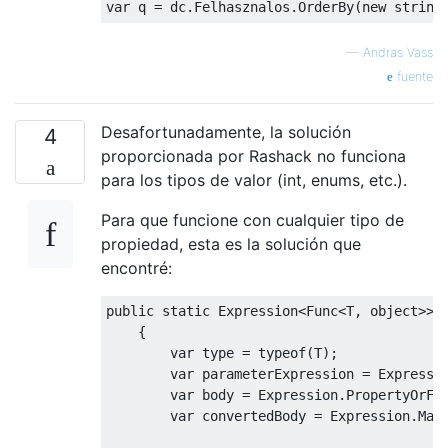
var
 q 
=
 dc
.
Felhasznalos
.
OrderBy
(
new
string
—
Andras Vass
fuente
Desafortunadamente, la solución
4
proporcionada por Rashack no funciona
para los tipos de valor (int, enums, etc.).
Para que funcione con cualquier tipo de
propiedad, esta es la solución que
encontré:
public
static
Expression
<
Func
<
T
,
object
>>
{
var
 type 
=
typeof
(
T
);
var
 parameterExpression 
=
Expressi
var
 body 
=
Expression
.
PropertyOrFi
var
 convertedBody 
=
Expression
.
Mak