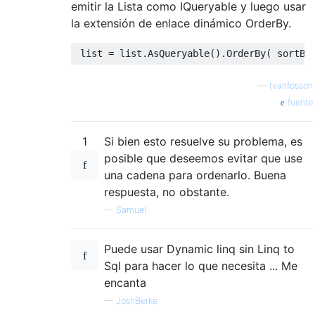
emitir la Lista como IQueryable y luego usar
la extensión de enlace dinámico OrderBy.
list
=
list
.
AsQueryable
().
OrderBy
(
 sortBy
—
tvanfosson
fuente
1
Si bien esto resuelve su problema, es
posible que deseemos evitar que use
una cadena para ordenarlo. Buena
respuesta, no obstante.
—
Samuel
Puede usar Dynamic linq sin Linq to
Sql para hacer lo que necesita ... Me
encanta
—
JoshBerke