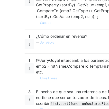
GetProperty (sortBy) .GetValue (emp1, n
.CompareTo (emp2.GetType (). GetProp
(sortBy) .GetValue (emp2, null))) ;
—
Sábado
1
¿Cómo ordenar en reversa?
—
JerryGoyal
1
@JerryGoyal intercambia los parámetros
emp2.FirstName.CompareTo (emp1.Fir
etc.
—
Chris Hynes
3
El hecho de que sea una referencia de 
no tiene que ser un trazador de líneas.
escribir
list.sort(functionDeclaredEls