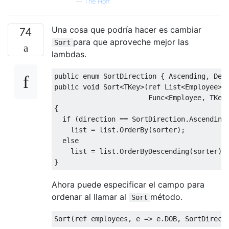
—
The Hoff
Una cosa que podría hacer es cambiar
74
para que aproveche mejor las
Sort
lambdas.
public
enum
SortDirection
{
Ascending
,
Des
public
void
Sort
<
TKey
>(
ref
List
<
Employee
>
Func
<
Employee
,
TKey
{
if
(
direction 
==
SortDirection
.
Ascending
list
=
list
.
OrderBy
(
sorter
);
else
list
=
list
.
OrderByDescending
(
sorter
);
}
Ahora puede especificar el campo para
ordenar al llamar al
método.
Sort
Sort
(
ref
 employees
,
 e 
=>
 e
.
DOB
,
SortDirect