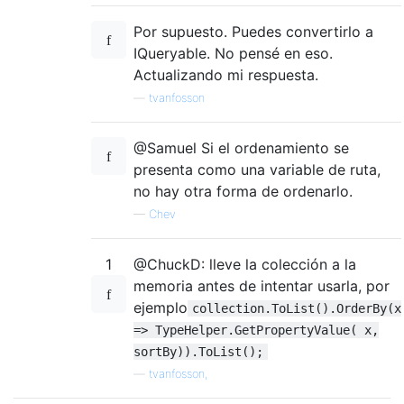
Por supuesto. Puedes convertirlo a
IQueryable. No pensé en eso.
Actualizando mi respuesta.
—
tvanfosson
@Samuel Si el ordenamiento se
presenta como una variable de ruta,
no hay otra forma de ordenarlo.
—
Chev
1
@ChuckD: lleve la colección a la
memoria antes de intentar usarla, por
ejemplo
collection.ToList().OrderBy(x
=> TypeHelper.GetPropertyValue( x,
sortBy)).ToList();
—
tvanfosson,