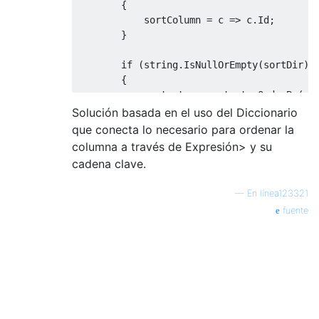
{
            sortColumn 
=
 c 
=>
 c
.
Id
;
}
if
(
string
.
IsNullOrEmpty
(
sortDir
)
{
            contacts 
=
 contacts
.
OrderBy
(
so
}
Solución basada en el uso del Diccionario
else
que conecta lo necesario para ordenar la
{
columna a través de Expresión> y su
            contacts 
=
 contacts
.
OrderByDes
cadena clave.
}
—
En línea123321
return
 contacts
;
fuente
}