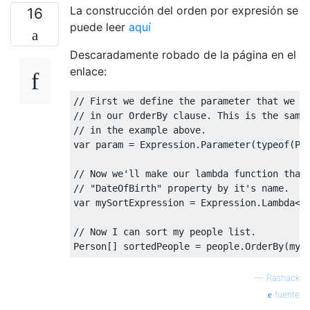
La construcción del orden por expresión se
16
puede leer
aquí
Descaradamente robado de la página en el
enlace:
// First we define the parameter that we a
// in our OrderBy clause. This is the same
// in the example above.
var
 param 
=
Expression
.
Parameter
(
typeof
(
Pe
// Now we'll make our lambda function that
// "DateOfBirth" property by it's name.
var
 mySortExpression 
=
Expression
.
Lambda
<
F
// Now I can sort my people list.
Person
[]
 sortedPeople 
=
 people
.
OrderBy
(
myS
—
Rashack
fuente