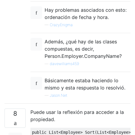
Hay problemas asociados con esto:
ordenación de fecha y hora.
—
CrazyEnigma
Además, ¿qué hay de las clases
compuestas, es decir,
Person.Employer.CompanyName?
—
davewilliams459
Básicamente estaba haciendo lo
mismo y esta respuesta lo resolvió.
—
Jason.Net
Puede usar la reflexión para acceder a la
8
propiedad.
public
List
<
Employee
>
Sort
(
List
<
Employee
>