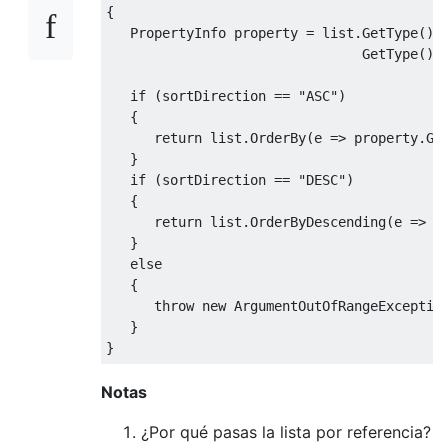
{
PropertyInfo
 property 
=
list
.
GetType
().
GetType
().
if
(
sortDirection 
==
"ASC"
)
{
return
list
.
OrderBy
(
e 
=>
 property
.
Ge
}
if
(
sortDirection 
==
"DESC"
)
{
return
list
.
OrderByDescending
(
e 
=>
 p
}
else
{
throw
new
ArgumentOutOfRangeExceptio
}
}
Notas
¿Por qué pasas la lista por referencia?