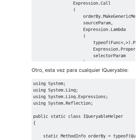
Expression
.
Call
(
                    orderBy
.
MakeGenericMet
                    sourceParam
,
Expression
.
Lambda
(
typeof
(
Func
<,>).
Ma
Expression
.
Propert
                        selectorParam

)
),
Otro, esta vez para cualquier IQueryable:
                sourceParam

)
using 
System
;
.
Compile
()(
source
);
using 
System
.
Linq
;
}
using 
System
.
Linq
.
Expressions
;
using 
System
.
Reflection
;
public
static
IEnumerable
<
TSource
>
Ord
{
public
static
class
IQueryableHelper
return
ascending
?
 source
.
OrderBy
(
{
}
static
MethodInfo
 orderBy 
=
typeof
(
Que