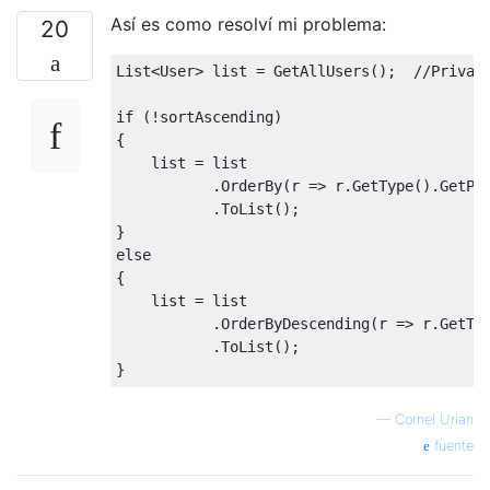
Así es como resolví mi problema:
20
List
<
User
>
list
=
GetAllUsers
();
//Privat
if
(!
sortAscending
)
{
list
=
list
.
OrderBy
(
r 
=>
 r
.
GetType
().
GetPr
.
ToList
();
}
else
{
list
=
list
.
OrderByDescending
(
r 
=>
 r
.
GetTy
.
ToList
();
}
—
Cornel Urian
fuente