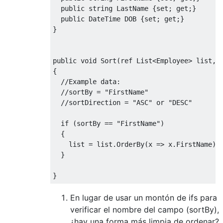
public
string
LastName
{
set
;
get
;}
public
DateTime
 DOB 
{
set
;
get
;}
}
public
void
Sort
(
ref
List
<
Employee
>
list
,
{
//Example data:
//sortBy = "FirstName"
//sortDirection = "ASC" or "DESC"
if
(
sortBy 
==
"FirstName"
)
{
list
=
list
.
OrderBy
(
x 
=>
 x
.
FirstName
).
}
}
En lugar de usar un montón de ifs para
verificar el nombre del campo (sortBy),
¿hay una forma más limpia de ordenar?