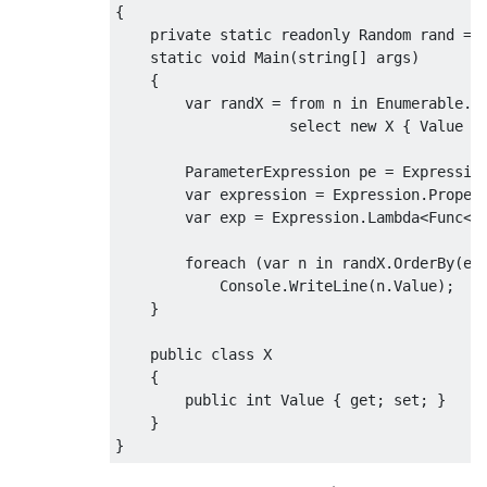
{
private
static
readonly
Random
 rand 
=
static
void
Main
(
string
[]
 args
)
{
var
 randX 
=
from
 n 
in
Enumerable
.
R
select
new
 X 
{
Value
=
ParameterExpression
 pe 
=
Expressio
var
 expression 
=
Expression
.
Proper
var
 exp 
=
Expression
.
Lambda
<
Func
<
X
foreach
(
var
 n 
in
 randX
.
OrderBy
(
ex
Console
.
WriteLine
(
n
.
Value
);
}
public
class
 X

{
public
int
Value
{
get
;
set
;
}
}
}