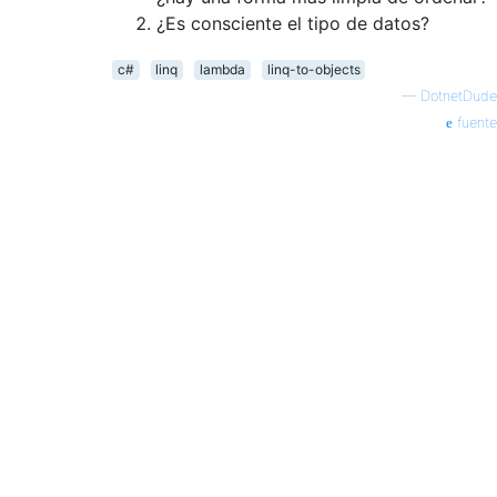
¿Es consciente el tipo de datos?
c#
linq
lambda
linq-to-objects
—
DotnetDude
fuente