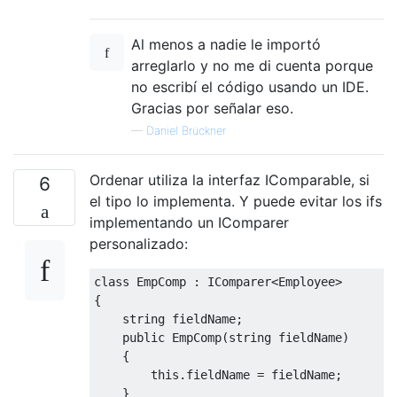
Al menos a nadie le importó
arreglarlo y no me di cuenta porque
no escribí el código usando un IDE.
Gracias por señalar eso.
—
Daniel Brückner
Ordenar utiliza la interfaz IComparable, si
6
el tipo lo implementa. Y puede evitar los ifs
implementando un IComparer
personalizado:
class
EmpComp
:
IComparer
<
Employee
>
{
string
 fieldName
;
public
EmpComp
(
string
 fieldName
)
{
this
.
fieldName 
=
 fieldName
;
}