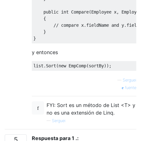
public
int
Compare
(
Employee
 x
,
Employe
{
// compare x.fieldName and y.field
}
}
y entonces
list
.
Sort
(
new
EmpComp
(
sortBy
));
—
Serguei
fuente
FYI: Sort es un método de List <T> y
no es una extensión de Linq.
—
Serguei
Respuesta para 1 .:
5