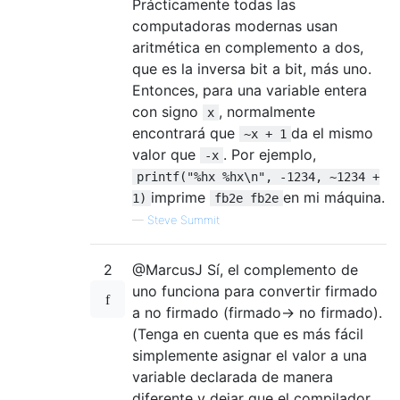
Prácticamente todas las
computadoras modernas usan
aritmética en complemento a dos,
que es la inversa bit a bit, más uno.
Entonces, para una variable entera
con signo
, normalmente
x
encontrará que
da el mismo
~x + 1
valor que
. Por ejemplo,
-x
printf("%hx %hx\n", -1234, ~1234 +
imprime
en mi máquina.
1)
fb2e fb2e
—
Steve Summit
2
@MarcusJ Sí, el complemento de
uno funciona para convertir firmado
a no firmado (firmado-> no firmado).
(Tenga en cuenta que es más fácil
simplemente asignar el valor a una
variable declarada de manera
diferente y dejar que el compilador