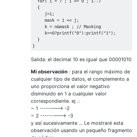
for
(
 i 
=
7
;
 i 
>=
0
;
 i
--)
{
     j
=
i
;
     mask 
=
1
<<
 j
;
     k 
=
 n
&
mask 
;
// Masking
     k
==
0
?
printf
(
"0"
):
printf
(
"1"
);
}
}
Salida: el decimal 10 es igual que 00001010
Mi observación
: para el rango máximo de
cualquier tipo de datos, el complemento a
uno proporciona el valor negativo
disminuido en 1 a cualquier valor
correspondiente. ej .:
~ 1 --------> -2
~ 2 ---------> -3
y así sucesivamente ... Le mostraré esta
observación usando un pequeño fragmento