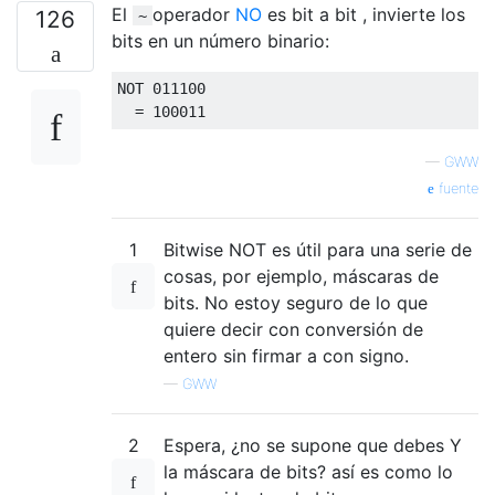
El
operador
NO
es bit a bit , invierte los
126
~
bits en un número binario:
NOT 
011100
=
100011
—
GWW
fuente
1
Bitwise NOT es útil para una serie de
cosas, por ejemplo, máscaras de
bits. No estoy seguro de lo que
quiere decir con conversión de
entero sin firmar a con signo.
—
GWW
2
Espera, ¿no se supone que debes Y
la máscara de bits? así es como lo