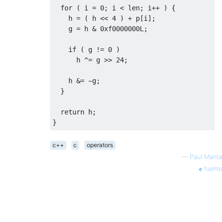
for
(
 i 
=
0
;
 i 
<
 len
;
 i
++
)
{
    h 
=
(
 h 
<<
4
)
+
 p
[
i
];
    g 
=
 h 
&
0xf0000000L
;
if
(
 g 
!=
0
)
      h 
^=
 g 
>>
24
;
    h 
&=
~
g
;
}
return
 h
;
}
c++
c
operators
—
Paul Manta
fuente