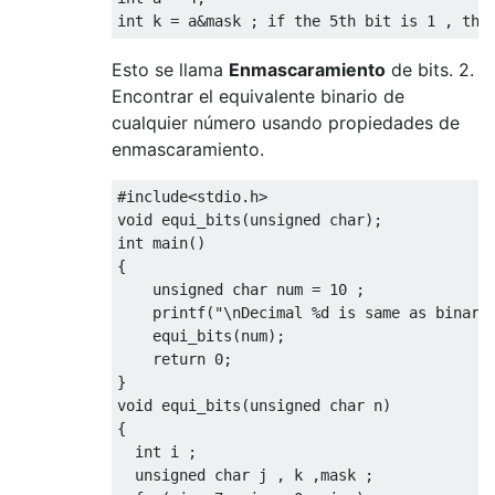
int
 k 
=
 a
&
mask 
;
if
 the 
5th
 bit 
is
1
,
the
Esto se llama
Enmascaramiento
de bits. 2.
Encontrar el equivalente binario de
cualquier número usando propiedades de
enmascaramiento.
#include
<stdio.h>
void
 equi_bits
(
unsigned
char
);
int
 main
()
{
unsigned
char
 num 
=
10
;
    printf
(
"\nDecimal %d is same as binary
    equi_bits
(
num
);
return
0
;
}
void
 equi_bits
(
unsigned
char
 n
)
{
int
 i 
;
unsigned
char
 j 
,
 k 
,
mask 
;