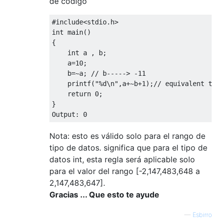
de código
#include
<stdio.h>
int
 main
()
{
int
 a 
,
 b
;
    a
=
10
;
    b
=~
a
;
// b-----> -11    
    printf
(
"%d\n"
,
a
+~
b
+
1
);
// equivalent to
return
0
;
}
Output
:
0
Nota: esto es válido solo para el rango de
tipo de datos. significa que para el tipo de
datos int, esta regla será aplicable solo
para el valor del rango [-2,147,483,648 a
2,147,483,647].
Gracias ... Que esto te ayude
—
Esbirro