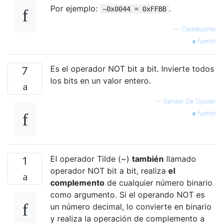
Por ejemplo:
.
~0x0044 = 0xFFBB
—
Cedekasme
fuente
Es el operador NOT bit a bit. Invierte todos
7
los bits en un valor entero.
—
Sander De Dycker
fuente
El operador Tilde (~)
también
llamado
1
operador NOT bit a bit, realiza
el
complemento
de cualquier número binario
como argumento. Si el operando NOT es
un número decimal, lo convierte en binario
y realiza la operación de complemento a