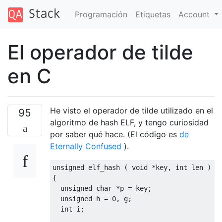
Programación
Etiquetas
Account
El operador de tilde
en C
He visto el operador de tilde utilizado en el
95
algoritmo de hash ELF, y tengo curiosidad
por saber qué hace. (El código es
de
Eternally Confused
).
unsigned
 elf_hash 
(
void
*
key
,
int
 len 
)
{
unsigned
char
*
p 
=
 key
;
unsigned
 h 
=
0
,
 g
;
int
 i
;