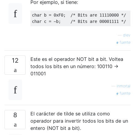
Por ejemplo, si tiene:
char
 b 
=
0xF0
;
/* Bits are 11110000 */
char
 c 
=
~
b
;
/* Bits are 00001111 */
—
dlev
fuente
Este es el operador NOT bit a bit. Voltea
12
todos los bits en un número: 100110 ->
011001
—
inmortal
fuente
El carácter de tilde se utiliza como
8
operador para invertir todos los bits de un
entero (NOT bit a bit).