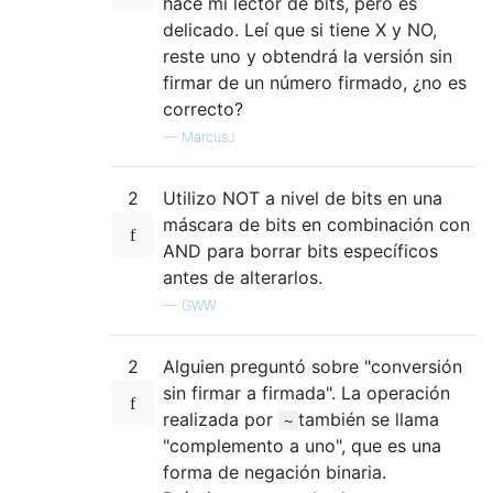
hace mi lector de bits, pero es
delicado. Leí que si tiene X y NO,
reste uno y obtendrá la versión sin
firmar de un número firmado, ¿no es
correcto?
—
MarcusJ
2
Utilizo NOT a nivel de bits en una
máscara de bits en combinación con
AND para borrar bits específicos
antes de alterarlos.
—
GWW
2
Alguien preguntó sobre "conversión
sin firmar a firmada". La operación
realizada por
también se llama
~
"complemento a uno", que es una
forma de negación binaria.