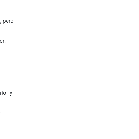
, pero
or,