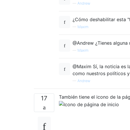
—
Andrew
¿Cómo deshabilitar esta "f
—
Maxim
@Andrew ¿Tienes alguna n
—
Maxim
@Maxim Sí, la noticia es 
como nuestros políticos y
—
Andrew
También tiene el icono de la pág
17