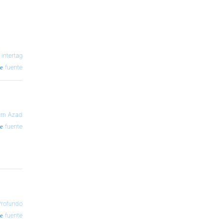
—
intertag
fuente
am Azad
fuente
Profundo
fuente