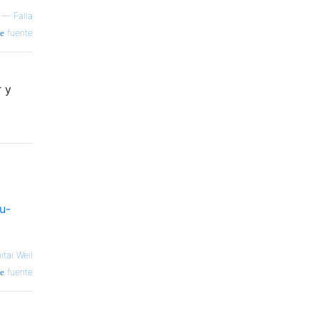
—
Falla
fuente
r y
u-
itai Weil
fuente