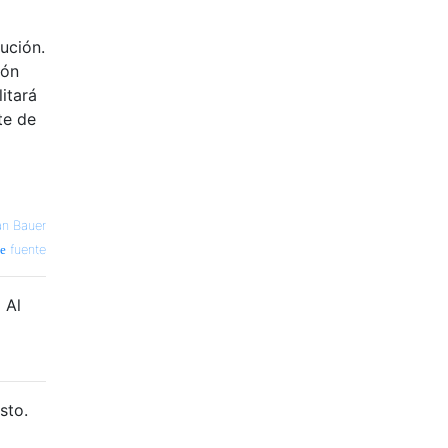
ución.
ión
itará
te de
an Bauer
fuente
 Al
sto.