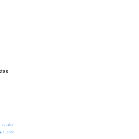
stas
ascalou
fuente