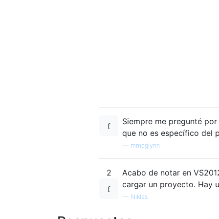
Siempre me pregunté por q
que no es específico del 
—
mmcglynn
2
Acabo de notar en VS2012 
cargar un proyecto. Hay un
—
Niklas