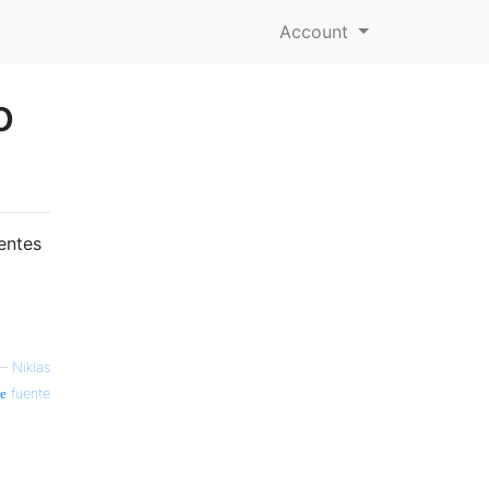
Account
o
entes
—
Niklas
fuente