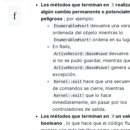
Los métodos que terminan en
realiz
!
algún cambio permanente o potencial
peligroso
; por ejemplo:
devuelve una vers
Enumerable#sort
ordenada del objeto mientras lo
ordena en su luga
Enumerable#sort!
En Rails,
devuelve 
ActiveRecord::Base#save
si no se pudo guardar, mientras qu
genera 
ActiveRecord::Base#save!
excepción.
hace que una secuen
Kernel::exit
de comandos se cierre, mientras
que lo hace
Kernel::exit!
inmediatamente, sin pasar por los
controladores de salida.
Los métodos que terminan en
un val
?
booleano
, lo que hace que el código fl
manera aún más intuitiva como una orac