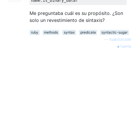
name
.
is_binary_data
?
Me preguntaba cuál es su propósito. ¿Son
solo un revestimiento de sintaxis?
ruby
methods
syntax
predicate
syntactic-sugar
—
itsaboutcode
fuente