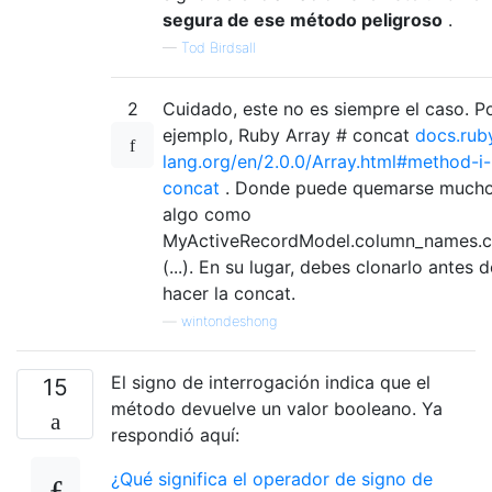
segura de ese método peligroso
.
—
Tod Birdsall
2
Cuidado, este no es siempre el caso. P
ejemplo, Ruby Array # concat
docs.rub
lang.org/en/2.0.0/Array.html#method-i-
concat
. Donde puede quemarse mucho
algo como
MyActiveRecordModel.column_names.c
(...). En su lugar, debes clonarlo antes d
hacer la concat.
—
wintondeshong
El signo de interrogación indica que el
15
método devuelve un valor booleano. Ya
respondió aquí:
¿Qué significa el operador de signo de