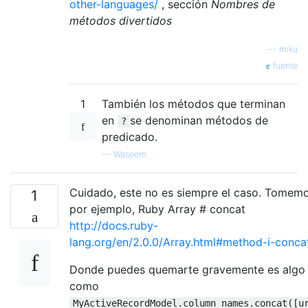
other-languages/
, sección
Nombres de
métodos divertidos
—
miku
fuente
1
También los métodos que terminan
en
se denominan métodos de
?
predicado.
—
Waseem
Cuidado, este no es siempre el caso. Tomemo
1
por ejemplo, Ruby Array # concat
http://docs.ruby-
lang.org/en/2.0.0/Array.html#method-i-conca
Donde puedes quemarte gravemente es algo 
como
MyActiveRecordModel.column_names.concat([u