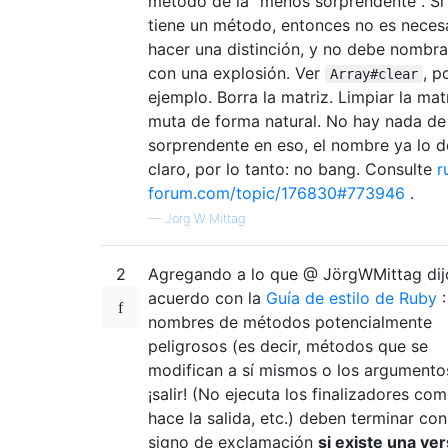
método de la "menos sorprendente". Si
tiene un método, entonces no es neces
hacer una distinción, y no debe nombra
con una explosión. Ver
, p
Array#clear
ejemplo. Borra la matriz. Limpiar la matr
muta de forma natural. No hay nada de
sorprendente en eso, el nombre ya lo d
claro, por lo tanto: no bang. Consulte
r
forum.com/topic/176830#773946
.
—
Jörg W Mittag
2
Agregando a lo que @ JörgWMittag dij
acuerdo con la
Guía de estilo de Ruby
:
nombres de métodos potencialmente
peligrosos (es decir, métodos que se
modifican a sí mismos o los argumento
¡salir! (No ejecuta los finalizadores com
hace la salida, etc.) deben terminar con
signo de exclamación
si existe una ve