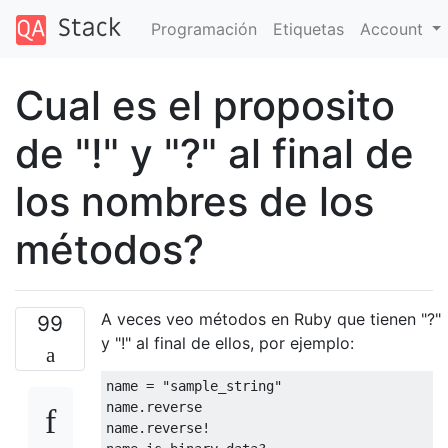
Programación
Etiquetas
Account
Cual es el proposito
de "!" y "?" al final de
los nombres de los
métodos?
A veces veo métodos en Ruby que tienen "?"
99
y "!" al final de ellos, por ejemplo:
name 
=
"sample_string"
name
.
reverse
name
.
reverse
!